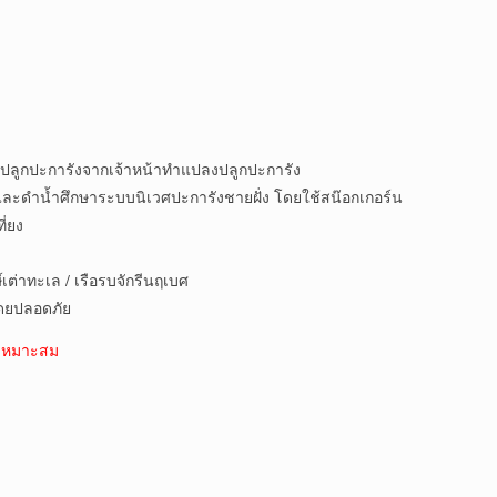
ลูกปะการังจากเจ้าหน้าทำแปลงปลูกปะการัง
ำน้ำศึกษาระบบนิเวศปะการังชายฝั่ง โดยใช้สน๊อกเกอร์น
่ยง
่าทะเล / เรือรบจักรีนฤเบศ
ดยปลอดภัย
มเหมาะสม