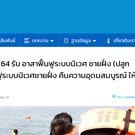
สัมพันธ์
บทความ
ฐานข้อมูล
เกี่ยวกับเร
คม 64 รับ อาสาฟื้นฟูระบบนิเวศ ชายฝั่ง (ปลูก
ูระบบนิเวศชายฝั่ง คืนความอุดมสมบูรณ์ ให
No Commen
ews: 0