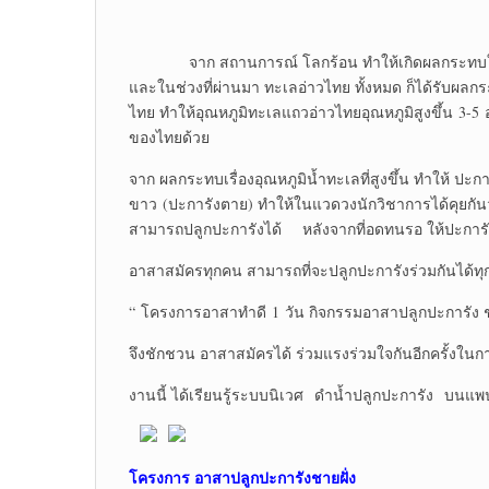
จาก สถานการณ์ โลกร้อน ทำให้เกิดผลกระทบในหลายๆ
และในช่วงที่ผ่านมา ทะเลอ่าวไทย ทั้งหมด ก็ได้รับผลกระ
ไทย ทำให้อุณหภูมิทะเลแถวอ่าวไทยอุณหภูมิสูงขึ้น 3-5 
ของไทยด้วย
จาก ผลกระทบเรื่องอุณหภูมิน้ำทะเลที่สูงขึ้น ทำให้ ป
ขาว (ปะการังตาย) ทำให้ในแวดวงนักวิชาการได้คุยกันว
สามารถปลูกปะการังได้ หลังจากที่อดทนรอ ให้ปะการังฟื้นต
อาสาสมัครทุกคน สามารถที่จะปลูกปะการังร่วมกันได้ท
“ โครงการอาสาทำดี 1 วัน กิจกรรมอาสาปลูกปะการัง ชาย
จึงชักชวน อาสาสมัครได้ ร่วมแรงร่วมใจกันอีกครั้งใน
งานนี้ ได้เรียนรู้ระบบนิเวศ ดำน้ำปลูกปะการัง บนแพป
โครงการ อาสาปลูกปะการังชายฝั่ง