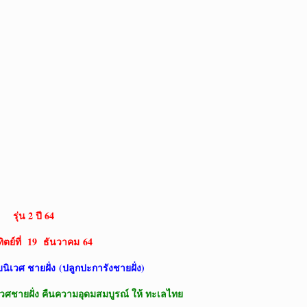
รุ่น 2 ปี 64
ตย์ที่
19 ธันวาคม 64
นิเวศ ชายฝั่ง
(ปลูกปะการังชายฝั่ง)
วศชายฝั่ง คืนความอุดมสมบูรณ์ ให้ ทะเลไทย