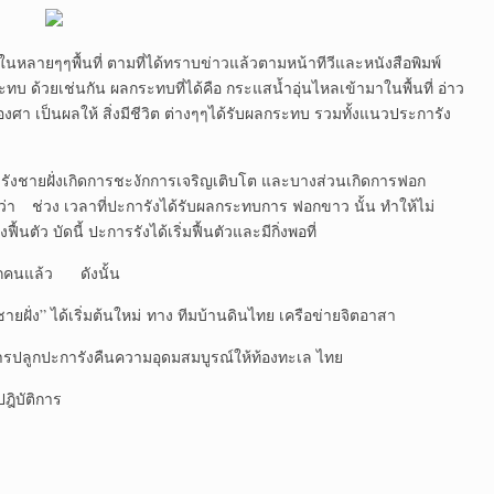
ๆพื้นที่ ตามที่ได้ทราบข่าวแล้วตามหน้าทีวีและหนังสือพิมพ์
ทบ ด้วยเช่นกัน ผลกระทบที่ได้คือ กระแสน้ำอุ่นไหลเข้ามาในพื้นที่ อ่าว
องศา เป็นผลให้ สิ่งมีชีวิต ต่างๆๆได้รับผลกระทบ รวมทั้งแนวประการัง
ะการังชายฝั่งเกิดการชะงักการเจริญเติบโต และบางส่วนเกิดการฟอก
่า ช่วง เวลาที่ปะการังได้รับผลกระทบการ ฟอกขาว นั้น ทำให้ไม่
ัว บัดนี้ ปะการรังได้เริ่มฟื้นตัวและมีกิ่งพอที่
ุกคนแล้ว ดังนั้น
ฝั่ง” ได้เริ่มต้นใหม่ ทาง ทีมบ้านดินไทย เครือข่ายจิตอาสา
การปลูกปะการังคืนความอุดมสมบูรณ์ให้ท้องทะเล ไทย
ฎิบัติการ