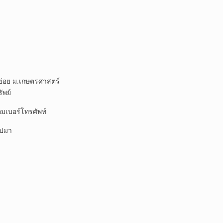
ย่อย ม.เกษตรศาสตร์
ัพย์
มเบอร์โทรศัพท์
ิปมา