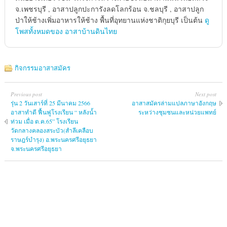
จ.เพชรบุรี , อาสาปลูกปะการังลดโลกร้อน จ.ชลบุรี , อาสาปลูก
ป่าให้ช้างเพิ่มอาหารให้ช้าง พื้นที่อุทยานแห่งชาติกุยบุรี เป็นต้น
ดู
โพสทั้งหมดของ อาสาบ้านดินไทย
กิจกรรมอาสาสมัคร
Previous post
Next post
รุ่น 2 วันเสาร์ที่ 25 มีนาคม 2566
อาสาสมัครล่ามแปลภาษาอังกฤษ
อาสาทำดี ฟื้นฟูโรงเรียน “ หลังน้ำ
ระหว่างชุมชนและหน่วยแพทย์
ท่วม เมื่อ ต.ค.65” โรงเรียน
วัดกลางคลองสระบัว(สำลีเคลือบ
ราษฎร์บำรุง) อ.พระนครศรีอยุธยา
จ.พระนครศรีอยุธยา