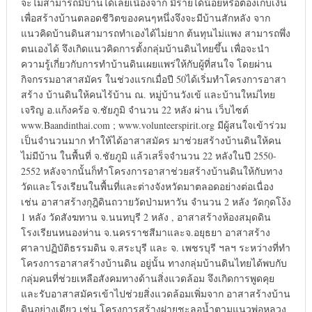
จะไม่สามารถมีบ้านได้เลยเนื่องจาก มีรายได้น้อยหรือต้องเก็บเงิน
เพื่อสร้างบ้านตลอดชีวิตของคนๆหนึ่งจึงจะมีบ้านสักหลัง จาก
แนวคิดบ้านดินสามารถทำเองได้ไม่ยาก ต้นทุนไม่แพง สามารถพึ่ง
ตนเองได้ จึงเกิดแนวคิดการตั้งกลุ่มบ้านดินไทยขึ้น เพื่อจะนำ
ความรู้เกี่ยวกับการทำบ้านดินเผยแพร่ให้กับผู้ที่สนใจ โดยผ่าน
กิจกรรมอาสาสมัคร ในช่วงแรกเมื่อปี 50ได้เริ่มทำโครงการอาสา
สร้าง บ้านดินให้คนไร้บ้าน ณ. หมู่บ้านวังเข้ และบ้านใหม่ไทย
เจริญ อ.แก้งคร้อ จ.ชัยภูมิ จำนวน 22 หลัง ผ่าน เว็บไซต์
www.Baandinthai.com ; www.volunteerspirit.org มีผู้สนใจเข้าร่วม
เป็นจำนวนมาก ทำให้ได้อาสาสมัคร มาช่วยสร้างบ้านดินให้คน
ไม่มีบ้าน ในพื้นที่ จ.ชัยภูมิ แล้วเสร็จจำนวน 22 หลังในปี 2550-
2552 หลังจากนั้นก็ทำโครงการอาสาช่วยสร้างบ้านดินให้กับทาง
วัดและโรงเรียนในพื้นที่และต่างจังหวัดมาตลอดอย่างต่อเนื่อง
เช่น อาสาสร้างกุฎิดินถวายวัดป่ามหาวัน จำนวน 2 หลัง วัดกุดโง้ง
1 หลัง วัดสังฆทาน จ.นนทบุรี 2 หลัง , อาสาสร้างห้องสมุดดิน
โรงเรียนหนองห่าน จ.นครราชสีมาและจ.อยุธยา อาสาสร้าง
ศาลาปฏิบัติธรรมดิน จ.สระบุรี และ จ. เพชรบุรี ฯลฯ ระหว่างที่ทำ
โครงการอาสาสร้างบ้านดิน อยู่นั้น ทางกลุ่มบ้านดินไทยได้พบกับ
กลุ่มคนที่ช่วยเหลือสังคมทางด้านสิ่งแวดล้อม จึงเกิดการพูดคุย
และรับอาสาสมัครเข้าไปช่วยสิ่งแวดล้อมเพิ่มจาก อาสาสร้างบ้าน
ดินอย่างเดียว เช่น โครงการสร้างฝายชะลอน้ำตามแนวพ่อหลวง