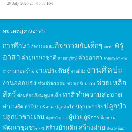
29 July 2026 at 14 : 37 PM
หมวดหมู่งานอาสา
ครู
กิจกรรมกับเด็กๆ
การศึกษา
กิจกรรม BBL
คนชรา
อาสา
ค่ายนานาชาติ
ค่ายอาสา
ค่ายอนุรักษ์
ค่ายเกษตร
งาน
งานศิลปะ
งานประดิษฐ์
งานก่อสร้าง
งานฝีมือ
IT
ช่วยเหลือ
งานออกแรง
ช่วยกิจกรรม
ช่วยเตรียมงาน
สัตว์
ทาสี
ทำความสะอาด
ดูแลเด็ก
ซ่อมห้องเรียน
ปลูกป่า
ปลูกปะการัง
ทำยางยืด
ทำโป่ง
บริจาค
ปลูกต้นไม้
ปลูกป่าชายเลน
ผู้ป่วย
ผู้พิการ
ฝึกอบรม
ปลูกป่าโกงกาง
สร้างฝาย
พัฒนาชุมชน
สร้างบ้านดิน
สิ่งแวดล้อม
สตรี