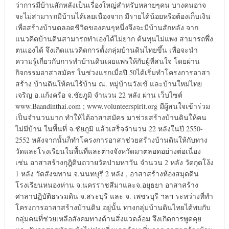
ว่าการมีบ้านสักหลังเป็นเรื่องใหญ่สำหรับหลายๆคน บางคนอาจ
จะไม่สามารถมีบ้านได้เลยเนื่องจาก มีรายได้น้อยหรือต้องเก็บเงิน
เพื่อสร้างบ้านตลอดชีวิตของคนๆหนึ่งจึงจะมีบ้านสักหลัง จาก
แนวคิดบ้านดินสามารถทำเองได้ไม่ยาก ต้นทุนไม่แพง สามารถพึ่ง
ตนเองได้ จึงเกิดแนวคิดการตั้งกลุ่มบ้านดินไทยขึ้น เพื่อจะนำ
ความรู้เกี่ยวกับการทำบ้านดินเผยแพร่ให้กับผู้ที่สนใจ โดยผ่าน
กิจกรรมอาสาสมัคร ในช่วงแรกเมื่อปี 50ได้เริ่มทำโครงการอาสา
สร้าง บ้านดินให้คนไร้บ้าน ณ. หมู่บ้านวังเข้ และบ้านใหม่ไทย
เจริญ อ.แก้งคร้อ จ.ชัยภูมิ จำนวน 22 หลัง ผ่าน เว็บไซต์
www.Baandinthai.com ; www.volunteerspirit.org มีผู้สนใจเข้าร่วม
เป็นจำนวนมาก ทำให้ได้อาสาสมัคร มาช่วยสร้างบ้านดินให้คน
ไม่มีบ้าน ในพื้นที่ จ.ชัยภูมิ แล้วเสร็จจำนวน 22 หลังในปี 2550-
2552 หลังจากนั้นก็ทำโครงการอาสาช่วยสร้างบ้านดินให้กับทาง
วัดและโรงเรียนในพื้นที่และต่างจังหวัดมาตลอดอย่างต่อเนื่อง
เช่น อาสาสร้างกุฎิดินถวายวัดป่ามหาวัน จำนวน 2 หลัง วัดกุดโง้ง
1 หลัง วัดสังฆทาน จ.นนทบุรี 2 หลัง , อาสาสร้างห้องสมุดดิน
โรงเรียนหนองห่าน จ.นครราชสีมาและจ.อยุธยา อาสาสร้าง
ศาลาปฏิบัติธรรมดิน จ.สระบุรี และ จ. เพชรบุรี ฯลฯ ระหว่างที่ทำ
โครงการอาสาสร้างบ้านดิน อยู่นั้น ทางกลุ่มบ้านดินไทยได้พบกับ
กลุ่มคนที่ช่วยเหลือสังคมทางด้านสิ่งแวดล้อม จึงเกิดการพูดคุย