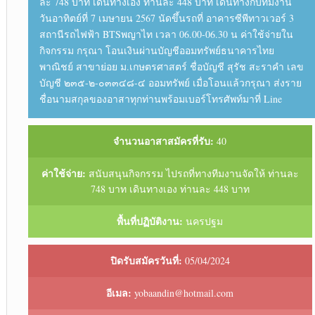
ละ 748 บาท เดินทางเอง ท่านละ 448 บาท เดินทางกับทีมงาน
วันอาทิตย์ที่ 7 เมษายน 2567 นัดขึ้นรถที่ อาคารซีพีทาวเวอร์ 3
สถานีรถไฟฟ้า BTSพญาไท เวลา 06.00-06.30 น ค่าใช้จ่ายใน
กิจกรรม กรุณา โอนเงินผ่านบัญชีออมทรัพย์ธนาคารไทย
พาณิชย์ สาขาย่อย ม.เกษตรศาสตร์ ชื่อบัญชี สุรัช สะราคำ เลข
บัญชี ๒๓๕-๒-๐๓๓๔๘-๔ ออมทรัพย์ เมื่อโอนแล้วกรุณา ส่งราย
ชื่อนามสกุลของอาสาทุกท่านพร้อมเบอร์โทรศัพท์มาที่ Line
จำนวนอาสาสมัครที่รับ:
40
ค่าใช้จ่าย:
สนับสนุนกิจกรรม ไปรถที่ทางทีมงานจัดให้ ท่านละ
748 บาท เดินทางเอง ท่านละ 448 บาท
พื้นที่ปฏิบัติงาน:
นครปฐม
ปิดรับสมัครวันที่:
05/04/2024
อีเมล:
yobaandin@hotmail.com