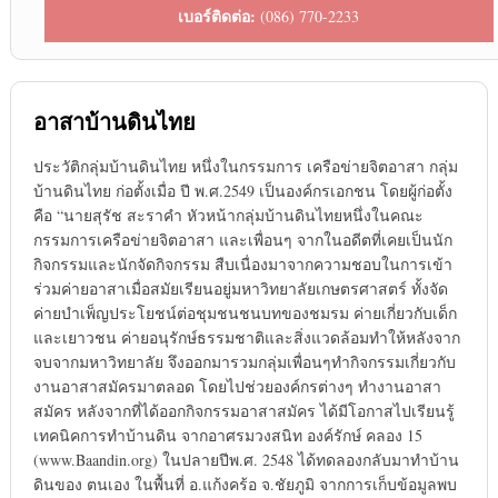
เบอร์ติดต่อ:
(086) 770-2233
อาสาบ้านดินไทย
ประวัติกลุ่มบ้านดินไทย หนึ่งในกรรมการ เครือข่ายจิตอาสา กลุ่ม
บ้านดินไทย ก่อตั้งเมื่อ ปี พ.ศ.2549 เป็นองค์กรเอกชน โดยผู้ก่อตั้ง
คือ “นายสุรัช สะราคำ หัวหน้ากลุ่มบ้านดินไทยหนึ่งในคณะ
กรรมการเครือข่ายจิตอาสา และเพื่อนๆ จากในอดีตที่เคยเป็นนัก
กิจกรรมและนักจัดกิจกรรม สืบเนื่องมาจากความชอบในการเข้า
ร่วมค่ายอาสาเมื่อสมัยเรียนอยู่มหาวิทยาลัยเกษตรศาสตร์ ทั้งจัด
ค่ายบำเพ็ญประโยชน์ต่อชุมชนชนบทของชมรม ค่ายเกี่ยวกับเด็ก
และเยาวชน ค่ายอนุรักษ์ธรรมชาติและสิ่งแวดล้อมทำให้หลังจาก
จบจากมหาวิทยาลัย จึงออกมารวมกลุ่มเพื่อนๆทำกิจกรรมเกี่ยวกับ
งานอาสาสมัครมาตลอด โดยไปช่วยองค์กรต่างๆ ทำงานอาสา
สมัคร หลังจากที่ได้ออกกิจกรรมอาสาสมัคร ได้มีโอกาสไปเรียนรู้
เทคนิคการทำบ้านดิน จากอาศรมวงสนิท องค์รักษ์ คลอง 15
(www.Baandin.org) ในปลายปีพ.ศ. 2548 ได้ทดลองกลับมาทำบ้าน
ดินของ ตนเอง ในพื้นที่ อ.แก้งคร้อ จ.ชัยภูมิ จากการเก็บข้อมูลพบ