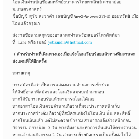
โอนเงินผ่านบัญชีออมทรัพย์ธนาคารไทยพาณิชย์ สาขาย่อย
ม.เกษตรศาสตร์
ชื่อบัญชี สุรัช สะราคำ เลขบัญชี ๒๓๕-๒-๐๓๓๔๘-๔ ออมทรัพย์ เมื่อ
โอนแล้วกรุณา
ส่งรายชื่อนามสกุลของอาสาทุกท่านพร้อมเบอร์โทรศัพท์มา
ที่ Line หรือ เมลย์
yobaandin@hotmail.com
( สำหรับท่านที่เดินทางเองเมื่อแจ้งโอนเรียบร้อยแล้วทางทีมงานจะ
ส่งแผนที่ให้อีกครั้ง)
หมายเหตุ
การสมัครถือว่าเป็นการแสดงความจำนงการเข้าร่วม
ให้สิทธิ์อาสาที่สมัครและโอนเงินสมทบเข้ามาก่อน
หากได้รับการตอบรับแล้วสามารถโอนได้เลย
หากอาสาโอนเงินครบจำนวนถือว่าเต็มจะประกาศหน้าเว็บ
หากประกาศว่าเต็ม ถือว่าผู้ที่สมัครแต่ยังไม่โอนเงิน นั้น สละสิทธิ์
หากโอนเงินแล้ว แต่ไม่สะดวกเข้าร่วม สามารถแจ้งล่วงหน้าก่อน
กิจกรรม อย่างน้อย 5 วัน ทางทีมงานจะทำการคืนเงินให้ครบจำนวน
หากแจ้งก่อนกิจกรรม 2 วัน สามารถย้ายกิจกรรมเป็นครั้งต่อไปได้