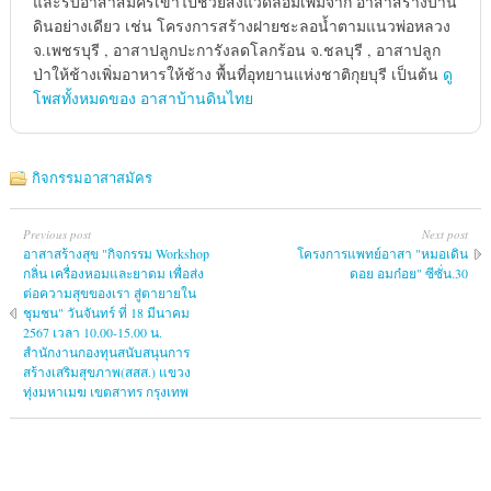
และรับอาสาสมัครเข้าไปช่วยสิ่งแวดล้อมเพิ่มจาก อาสาสร้างบ้าน
ดินอย่างเดียว เช่น โครงการสร้างฝายชะลอน้ำตามแนวพ่อหลวง
จ.เพชรบุรี , อาสาปลูกปะการังลดโลกร้อน จ.ชลบุรี , อาสาปลูก
ป่าให้ช้างเพิ่มอาหารให้ช้าง พื้นที่อุทยานแห่งชาติกุยบุรี เป็นต้น
ดู
โพสทั้งหมดของ อาสาบ้านดินไทย
กิจกรรมอาสาสมัคร
Previous post
Next post
อาสาสร้างสุข "กิจกรรม Workshop
โครงการแพทย์​อาสา "หมอเดิน
กลิ่น เครื่องหอมและยาดม เพื่อส่ง
ดอย อมก๋อย" ซีซั่น.30
ต่อความสุขของเรา สู่ตายายใน
ชุมชน" วันจันทร์ ที่ 18 มีนาคม
2567 เวลา 10.00-15.00 น.
สำนักงานกองทุนสนับสนุนการ
สร้างเสริมสุขภาพ(สสส.) แขวง
ทุ่งมหาเมฆ เขตสาทร กรุงเทพ