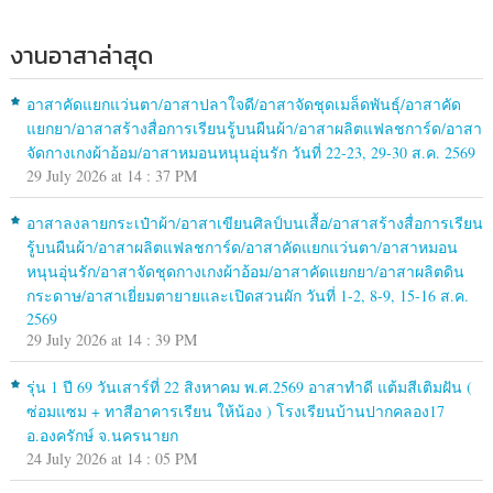
งานอาสาล่าสุด
อาสาคัดแยกแว่นตา/อาสาปลาใจดี/อาสาจัดชุดเมล็ดพันธุ์/อาสาคัด
แยกยา/อาสาสร้างสื่อการเรียนรู้บนผืนผ้า/อาสาผลิตแฟลชการ์ด/อาสา
จัดกางเกงผ้าอ้อม/อาสาหมอนหนุนอุ่นรัก วันที่ 22-23, 29-30 ส.ค. 2569
29 July 2026 at 14 : 37 PM
อาสาลงลายกระเป๋าผ้า/อาสาเขียนศิลป์บนเสื้อ/อาสาสร้างสื่อการเรียน
รู้บนผืนผ้า/อาสาผลิตแฟลชการ์ด/อาสาคัดแยกแว่นตา/อาสาหมอน
หนุนอุ่นรัก/อาสาจัดชุดกางเกงผ้าอ้อม/อาสาคัดแยกยา/อาสาผลิตดิน
กระดาษ/อาสาเยี่ยมตายายและเปิดสวนผัก วันที่ 1-2, 8-9, 15-16 ส.ค.
2569
29 July 2026 at 14 : 39 PM
รุ่น 1 ปี 69 วันเสาร์ที่ 22 สิงหาคม พ.ศ.2569 อาสาทำดี แต้มสีเติมฝัน (
ซ่อมแซม + ทาสีอาคารเรียน ให้น้อง ) โรงเรียนบ้านปากคลอง17
อ.องครักษ์ จ.นครนายก
24 July 2026 at 14 : 05 PM