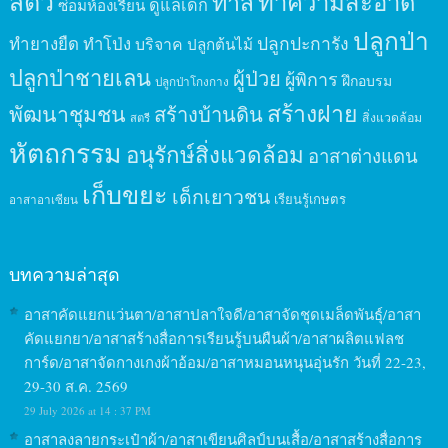
สัตว์
ทาสี
ทำความสะอาด
ดูแลเด็ก
ซ่อมห้องเรียน
ปลูกป่า
ปลูกปะการัง
ทำยางยืด
ทำโป่ง
บริจาค
ปลูกต้นไม้
ปลูกป่าชายเลน
ผู้ป่วย
ผู้พิการ
ฝึกอบรม
ปลูกป่าโกงกาง
สร้างฝาย
พัฒนาชุมชน
สร้างบ้านดิน
สิ่งแวดล้อม
สตรี
หัตถกรรม
อนุรักษ์สิ่งแวดล้อม
อาสาต่างแดน
เก็บขยะ
เด็กเยาวชน
เรียนรู้เกษตร
อาสาอาเซียน
บทความล่าสุด
อาสาคัดแยกแว่นตา/อาสาปลาใจดี/อาสาจัดชุดเมล็ดพันธุ์/อาสา
คัดแยกยา/อาสาสร้างสื่อการเรียนรู้บนผืนผ้า/อาสาผลิตแฟลช
การ์ด/อาสาจัดกางเกงผ้าอ้อม/อาสาหมอนหนุนอุ่นรัก วันที่ 22-23,
29-30 ส.ค. 2569
29 July 2026 at 14 : 37 PM
อาสาลงลายกระเป๋าผ้า/อาสาเขียนศิลป์บนเสื้อ/อาสาสร้างสื่อการ