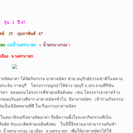
รุ่น
2 ปี 67
ตย์
25 กุมภาพันธ์ 67
ขยะ
แม่น้ำนครนายก
+
น้ำตกนางรอง
)
.เมือง จ.นครนายก
่ายจิตอาสา ได้จัดกิจกรรม อาสาสมัคร ช่วย อนุรักษ์ธรรมชาติในหลาย
ระจัน ราชบุรี โครงการปลูกป่าให้ช่าง กุยบุรี จ.ประจวบคีรีขัน
ฯลฯ ตลอดจนโครงการที่ช่วยเหลือสังคม เช่น โครงการอาสาสร้าง
บการตอบรับอย่างดีจาก อาสาสมัครทั่วไป มีอาสาสมัคร เข้าร่วมกิจกรรม
ือเป็นนิมิตหมายที่ดี ในเรื่องงานอาสาสมัคร
รือข่ายจิตอาสา จึงมีความตั้งใจจะหากิจกรรมที่เป็น
สัมผัส กับแนวคิดช่วยเหลือสังคม ในปีนี้จึงชวนอาสามาร่วมกันทำ
 น้ำตกนางรอง )อ.เมือง จ.นครนายก เพื่อให้อาสาสมัครได้ใช้