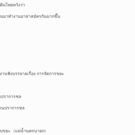
ดินไทยหวังว่า
ะหันมาทำงานอาสาสมัครกันมากขึ้น
านฟังบรรยายเรื่อง การจัดการขยะ
นปราการชล
่านปราการชล
บขยะ (แม่น้ำนครนายก)