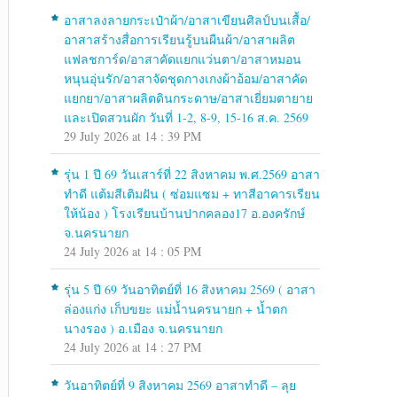
อาสาลงลายกระเป๋าผ้า/อาสาเขียนศิลป์บนเสื้อ/
อาสาสร้างสื่อการเรียนรู้บนผืนผ้า/อาสาผลิต
แฟลชการ์ด/อาสาคัดแยกแว่นตา/อาสาหมอน
หนุนอุ่นรัก/อาสาจัดชุดกางเกงผ้าอ้อม/อาสาคัด
แยกยา/อาสาผลิตดินกระดาษ/อาสาเยี่ยมตายาย
และเปิดสวนผัก วันที่ 1-2, 8-9, 15-16 ส.ค. 2569
29 July 2026 at 14 : 39 PM
รุ่น 1 ปี 69 วันเสาร์ที่ 22 สิงหาคม พ.ศ.2569 อาสา
ทำดี แต้มสีเติมฝัน ( ซ่อมแซม + ทาสีอาคารเรียน
ให้น้อง ) โรงเรียนบ้านปากคลอง17 อ.องครักษ์
จ.นครนายก
24 July 2026 at 14 : 05 PM
รุ่น 5 ปี 69 วันอาทิตย์ที่ 16 สิงหาคม 2569 ( อาสา
ล่องแก่ง เก็บขยะ แม่น้ำนครนายก + น้ำตก
นางรอง ) อ.เมือง จ.นครนายก
24 July 2026 at 14 : 27 PM
วันอาทิตย์ที่ 9 สิงหาคม 2569 อาสาทำดี – ลุย