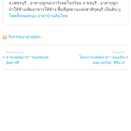
จ.เพชรบุรี , อาสาปลูกปะการังลดโลกร้อน จ.ชลบุรี , อาสาปลูก
ป่าให้ช้างเพิ่มอาหารให้ช้าง พื้นที่อุทยานแห่งชาติกุยบุรี เป็นต้น
ดู
โพสทั้งหมดของ อาสาบ้านดินไทย
กิจกรรมอาสาสมัคร
Previous post
Next post
ค่ายแพทย์อาสา "หมอชนบท-
โครงการแพทย์​อาสา​ "หมอเดิน​
อุ้มผางคี"
ดอย-​อมก๋อย​" ซีซั่น.26