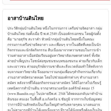
อาสาบ้านดินไทย
ประวัติกลุ่มบ้านดินไทย หนึ่งในกรรมการ เครือข่ายจิตอาสา กลุ่ม
บ้านดินไทย ก่อตั้งเมื่อ ปี พ.ศ.2549 เป็นองค์กรเอกชน โดยผู้ก่อตั้ง
คือ “นายสุรัช สะราคำ หัวหน้ากลุ่มบ้านดินไทยหนึ่งในคณะ
กรรมการเครือข่ายจิตอาสา และเพื่อนๆ จากในอดีตที่เคยเป็นนัก
กิจกรรมและนักจัดกิจกรรม สืบเนื่องมาจากความชอบในการเข้า
ร่วมค่ายอาสาเมื่อสมัยเรียนอยู่มหาวิทยาลัยเกษตรศาสตร์ ทั้งจัด
ค่ายบำเพ็ญประโยชน์ต่อชุมชนชนบทของชมรม ค่ายเกี่ยวกับเด็ก
และเยาวชน ค่ายอนุรักษ์ธรรมชาติและสิ่งแวดล้อมทำให้หลังจาก
จบจากมหาวิทยาลัย จึงออกมารวมกลุ่มเพื่อนๆทำกิจกรรมเกี่ยวกับ
งานอาสาสมัครมาตลอด โดยไปช่วยองค์กรต่างๆ ทำงานอาสา
สมัคร หลังจากที่ได้ออกกิจกรรมอาสาสมัคร ได้มีโอกาสไปเรียนรู้
เทคนิคการทำบ้านดิน จากอาศรมวงสนิท องค์รักษ์ คลอง 15
(www.Baandin.org) ในปลายปีพ.ศ. 2548 ได้ทดลองกลับมาทำบ้าน
ดินของ ตนเอง ในพื้นที่ อ.แก้งคร้อ จ.ชัยภูมิ จากการเก็บข้อมูลพบ
ว่าการมีบ้านสักหลังเป็นเรื่องใหญ่สำหรับหลายๆคน บางคนอาจ
จะไม่สามารถมีบ้านได้เลยเนื่องจาก มีรายได้น้อยหรือต้องเก็บเงิน