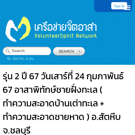
Sign In
ชื่อ, คีย์เวิร์ด, คำค้น
รุ่น 2 ปี 67 วันเสาร์ที่ 24 กุมภาพันธ์
67 อาสาพิทักษ์ชายฝั่งทะเล (
ทำความสะอาดบ้านเต่าทะเล +
ทำความสะอาดชายหาด ) อ.สัตหีบ
จ.ชลบุรี