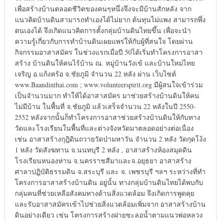
เพื่อสร้างบ้านตลอดชีวิตของคนๆหนึ่งจึงจะมีบ้านสักหลัง จาก
แนวคิดบ้านดินสามารถทำเองได้ไม่ยาก ต้นทุนไม่แพง สามารถพึ่ง
ตนเองได้ จึงเกิดแนวคิดการตั้งกลุ่มบ้านดินไทยขึ้น เพื่อจะนำ
ความรู้เกี่ยวกับการทำบ้านดินเผยแพร่ให้กับผู้ที่สนใจ โดยผ่าน
กิจกรรมอาสาสมัคร ในช่วงแรกเมื่อปี 50ได้เริ่มทำโครงการอาสา
สร้าง บ้านดินให้คนไร้บ้าน ณ. หมู่บ้านวังเข้ และบ้านใหม่ไทย
เจริญ อ.แก้งคร้อ จ.ชัยภูมิ จำนวน 22 หลัง ผ่าน เว็บไซต์
www.Baandinthai.com ; www.volunteerspirit.org มีผู้สนใจเข้าร่วม
เป็นจำนวนมาก ทำให้ได้อาสาสมัคร มาช่วยสร้างบ้านดินให้คน
ไม่มีบ้าน ในพื้นที่ จ.ชัยภูมิ แล้วเสร็จจำนวน 22 หลังในปี 2550-
2552 หลังจากนั้นก็ทำโครงการอาสาช่วยสร้างบ้านดินให้กับทาง
วัดและโรงเรียนในพื้นที่และต่างจังหวัดมาตลอดอย่างต่อเนื่อง
เช่น อาสาสร้างกุฎิดินถวายวัดป่ามหาวัน จำนวน 2 หลัง วัดกุดโง้ง
1 หลัง วัดสังฆทาน จ.นนทบุรี 2 หลัง , อาสาสร้างห้องสมุดดิน
โรงเรียนหนองห่าน จ.นครราชสีมาและจ.อยุธยา อาสาสร้าง
ศาลาปฏิบัติธรรมดิน จ.สระบุรี และ จ. เพชรบุรี ฯลฯ ระหว่างที่ทำ
โครงการอาสาสร้างบ้านดิน อยู่นั้น ทางกลุ่มบ้านดินไทยได้พบกับ
กลุ่มคนที่ช่วยเหลือสังคมทางด้านสิ่งแวดล้อม จึงเกิดการพูดคุย
และรับอาสาสมัครเข้าไปช่วยสิ่งแวดล้อมเพิ่มจาก อาสาสร้างบ้าน
ดินอย่างเดียว เช่น โครงการสร้างฝายชะลอน้ำตามแนวพ่อหลวง