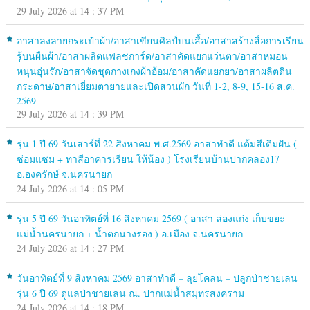
29 July 2026 at 14 : 37 PM
อาสาลงลายกระเป๋าผ้า/อาสาเขียนศิลป์บนเสื้อ/อาสาสร้างสื่อการเรียน
รู้บนผืนผ้า/อาสาผลิตแฟลชการ์ด/อาสาคัดแยกแว่นตา/อาสาหมอน
หนุนอุ่นรัก/อาสาจัดชุดกางเกงผ้าอ้อม/อาสาคัดแยกยา/อาสาผลิตดิน
กระดาษ/อาสาเยี่ยมตายายและเปิดสวนผัก วันที่ 1-2, 8-9, 15-16 ส.ค.
2569
29 July 2026 at 14 : 39 PM
รุ่น 1 ปี 69 วันเสาร์ที่ 22 สิงหาคม พ.ศ.2569 อาสาทำดี แต้มสีเติมฝัน (
ซ่อมแซม + ทาสีอาคารเรียน ให้น้อง ) โรงเรียนบ้านปากคลอง17
อ.องครักษ์ จ.นครนายก
24 July 2026 at 14 : 05 PM
รุ่น 5 ปี 69 วันอาทิตย์ที่ 16 สิงหาคม 2569 ( อาสา ล่องแก่ง เก็บขยะ
แม่น้ำนครนายก + น้ำตกนางรอง ) อ.เมือง จ.นครนายก
24 July 2026 at 14 : 27 PM
วันอาทิตย์ที่ 9 สิงหาคม 2569 อาสาทำดี – ลุยโคลน – ปลูกป่าชายเลน
รุ่น 6 ปี 69 ดูแลป่าชายเลน ณ. ปากแม่น้ำสมุทรสงคราม
24 July 2026 at 14 : 18 PM