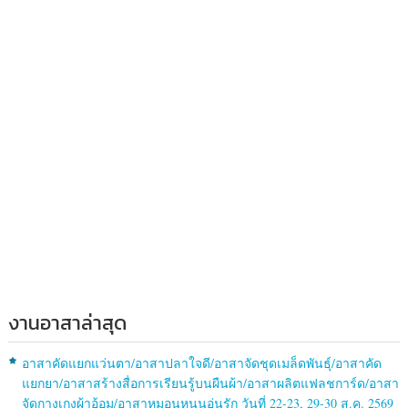
งานอาสาล่าสุด
อาสาคัดแยกแว่นตา/อาสาปลาใจดี/อาสาจัดชุดเมล็ดพันธุ์/อาสาคัด
แยกยา/อาสาสร้างสื่อการเรียนรู้บนผืนผ้า/อาสาผลิตแฟลชการ์ด/อาสา
จัดกางเกงผ้าอ้อม/อาสาหมอนหนุนอุ่นรัก วันที่ 22-23, 29-30 ส.ค. 2569