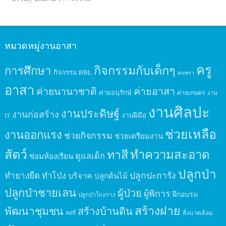
หมวดหมู่งานอาสา
ครู
กิจกรรมกับเด็กๆ
การศึกษา
กิจกรรม BBL
คนชรา
อาสา
ค่ายนานาชาติ
ค่ายอาสา
ค่ายอนุรักษ์
ค่ายเกษตร
งาน
งานศิลปะ
งานประดิษฐ์
งานก่อสร้าง
งานฝีมือ
IT
ช่วยเหลือ
งานออกแรง
ช่วยกิจกรรม
ช่วยเตรียมงาน
สัตว์
ทาสี
ทำความสะอาด
ดูแลเด็ก
ซ่อมห้องเรียน
ปลูกป่า
ปลูกปะการัง
ทำยางยืด
ทำโป่ง
บริจาค
ปลูกต้นไม้
ปลูกป่าชายเลน
ผู้ป่วย
ผู้พิการ
ฝึกอบรม
ปลูกป่าโกงกาง
สร้างฝาย
พัฒนาชุมชน
สร้างบ้านดิน
สิ่งแวดล้อม
สตรี