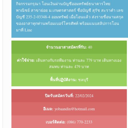
กิจกรรมกรุณา โอนเงินผ่านบัญชีออมทรัพย์ธนาคารไทย
พาณิชย์ สาขาย่อย ม.เกษตรศาสตร์ ชื่อบัญชี สุรัช สะราคำ เลข
บัญชี 235-2-03348-4 ออมทรัพย์ เมื่อโอนแล้ว ส่งรายชื่อนามสกุล
ของอาสาทุกท่านพร้อมเบอร์โทรศัพท์ พร้อมแนบสลิปการโอน
มาที่ Line
จำนวนอาสาสมัครที่รับ:
40
ค่าใช้จ่าย:
เดินทางกับรถทีมงาน ท่านละ 779 บาท เดินทางเอง
สมทบ ท่านละ 479 บาท
พื้นที่ปฏิบัติงาน:
ชลบุรี
ปิดรับสมัครวันที่:
22/02/2024
อีเมล:
yobaandin@hotmail.com
เบอร์ติดต่อ:
(086) 770-2233