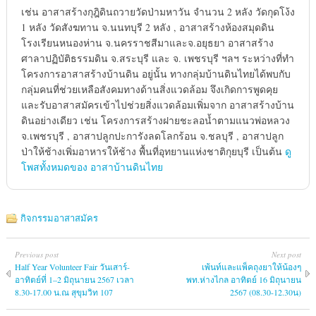
เช่น อาสาสร้างกุฎิดินถวายวัดป่ามหาวัน จำนวน 2 หลัง วัดกุดโง้ง
1 หลัง วัดสังฆทาน จ.นนทบุรี 2 หลัง , อาสาสร้างห้องสมุดดิน
โรงเรียนหนองห่าน จ.นครราชสีมาและจ.อยุธยา อาสาสร้าง
ศาลาปฏิบัติธรรมดิน จ.สระบุรี และ จ. เพชรบุรี ฯลฯ ระหว่างที่ทำ
โครงการอาสาสร้างบ้านดิน อยู่นั้น ทางกลุ่มบ้านดินไทยได้พบกับ
กลุ่มคนที่ช่วยเหลือสังคมทางด้านสิ่งแวดล้อม จึงเกิดการพูดคุย
และรับอาสาสมัครเข้าไปช่วยสิ่งแวดล้อมเพิ่มจาก อาสาสร้างบ้าน
ดินอย่างเดียว เช่น โครงการสร้างฝายชะลอน้ำตามแนวพ่อหลวง
จ.เพชรบุรี , อาสาปลูกปะการังลดโลกร้อน จ.ชลบุรี , อาสาปลูก
ป่าให้ช้างเพิ่มอาหารให้ช้าง พื้นที่อุทยานแห่งชาติกุยบุรี เป็นต้น
ดู
โพสทั้งหมดของ อาสาบ้านดินไทย
กิจกรรมอาสาสมัคร
Previous post
Next post
Half Year Volunteer Fair วันเสาร์-
เพ้นท์และแพ็คถุงยาให้น้องๆ
อาทิตย์ที่ 1–2 มิถุนายน 2567 เวลา
พท.ห่างไกล อาทิตย์ 16 มิถุนายน
8.30-17.00 น.ณ สุขุมวิท 107
2567 (08.30-12.30น)