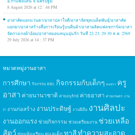
อ.กำแพงแสน จ.นครปฐม
8 August 2026 at 12 : 44 PM
อาสาคัดแยกแว่นตา/อาสาปลาใจดี/อาสาจัดชุดเมล็ดพันธุ์/อาสาคัด
แยกยา/อาสาสร้างสื่อการเรียนรู้บนผืนผ้า/อาสาผลิตแฟลชการ์ด/อาสา
จัดกางเกงผ้าอ้อม/อาสาหมอนหนุนอุ่นรัก วันที่ 22-23, 29-30 ส.ค. 2569
29 July 2026 at 14 : 37 PM
หมวดหมู่งานอาสา
ครู
กิจกรรมกับเด็กๆ
การศึกษา
กิจกรรม BBL
คนชรา
อาสา
ค่ายนานาชาติ
ค่ายอาสา
ค่ายอนุรักษ์
ค่ายเกษตร
งาน
งานศิลปะ
งานประดิษฐ์
งานก่อสร้าง
งานฝีมือ
IT
ช่วยเหลือ
งานออกแรง
ช่วยกิจกรรม
ช่วยเตรียมงาน
สัตว์
ทาสี
ทำความสะอาด
ดูแลเด็ก
ซ่อมห้องเรียน