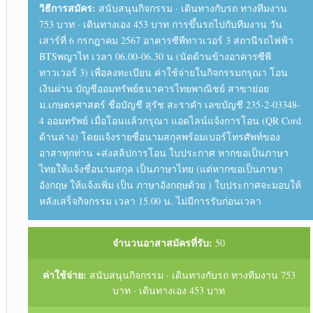
วิธีการสมัคร:
สนับสนุนกิจกรรม · เดินทางกับรถ ทางทีมงาน
753 บาท · เดินทางเอง 453 บาท การขึ้นรถไปกับทีมงาน วัน
เสาร์ที่ 6 กรกฎาคม 2567 อาคารซีพีทาวเวอร์ 3 สถานีรถไฟฟ้า
BTSพญาไท เวลา 06.00-06.30 น (นัดด้านข้างอาคารซีพี
ทาวเวอร์ 3) เพื่อลงทะเบียน ค่าใช้จ่ายในกิจกรรมกรุณา โอน
เงินผ่าน บัญชีออมทรัพย์ธนาคารไทยพาณิชย์ สาขาย่อย
ม.เกษตรศาสตร์ ชื่อบัญชี สุรัช สะราคำ เลขบัญชี 235-2-03348-
4 ออมทรัพย์ เมื่อโอนแล้วกรุณา แอดไลน์แจ้งการโอน (QR Cord
ด้านล่าง) โดยแจ้งรายชื่อนามสกุลพร้อมเบอร์โทรศัพท์ของ
อาสาทุกท่าน +ส่งสลิปการโอน ใบประกาศ หากขอเป็นภาษา
ไทยให้แจ้งชื่อนามสกุล เป็นภาษาไทย (แต่หากขอเป็นภาษา
อังกฤษ ให้แจ้งเพิ่ม เป็น ภาษาอังกฤษด้วย ) ใบประกาศจะมอบให้
หลังเสร็จกิจกรรม เวลา 15.00 น. ไม่มีการรับก่อนเวลา
จำนวนอาสาสมัครที่รับ:
50
ค่าใช้จ่าย:
สนับสนุนกิจกรรม · เดินทางกับรถ ทางทีมงาน 753
บาท · เดินทางเอง 453 บาท