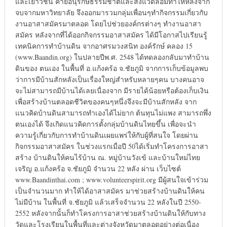
และเยาวชน ค่ายอนุรักษ์ธรรมชาติและสิ่งแวดล้อมทำให้หลังจาก
จบจากมหาวิทยาลัย จึงออกมารวมกลุ่มเพื่อนๆทำกิจกรรมเกี่ยวกับ
งานอาสาสมัครมาตลอด โดยไปช่วยองค์กรต่างๆ ทำงานอาสา
สมัคร หลังจากที่ได้ออกกิจกรรมอาสาสมัคร ได้มีโอกาสไปเรียนรู้
เทคนิคการทำบ้านดิน จากอาศรมวงสนิท องค์รักษ์ คลอง 15
(www.Baandin.org) ในปลายปีพ.ศ. 2548 ได้ทดลองกลับมาทำบ้าน
ดินของ ตนเอง ในพื้นที่ อ.แก้งคร้อ จ.ชัยภูมิ จากการเก็บข้อมูลพบ
ว่าการมีบ้านสักหลังเป็นเรื่องใหญ่สำหรับหลายๆคน บางคนอาจ
จะไม่สามารถมีบ้านได้เลยเนื่องจาก มีรายได้น้อยหรือต้องเก็บเงิน
เพื่อสร้างบ้านตลอดชีวิตของคนๆหนึ่งจึงจะมีบ้านสักหลัง จาก
แนวคิดบ้านดินสามารถทำเองได้ไม่ยาก ต้นทุนไม่แพง สามารถพึ่ง
ตนเองได้ จึงเกิดแนวคิดการตั้งกลุ่มบ้านดินไทยขึ้น เพื่อจะนำ
ความรู้เกี่ยวกับการทำบ้านดินเผยแพร่ให้กับผู้ที่สนใจ โดยผ่าน
กิจกรรมอาสาสมัคร ในช่วงแรกเมื่อปี 50ได้เริ่มทำโครงการอาสา
สร้าง บ้านดินให้คนไร้บ้าน ณ. หมู่บ้านวังเข้ และบ้านใหม่ไทย
เจริญ อ.แก้งคร้อ จ.ชัยภูมิ จำนวน 22 หลัง ผ่าน เว็บไซต์
www.Baandinthai.com ; www.volunteerspirit.org มีผู้สนใจเข้าร่วม
เป็นจำนวนมาก ทำให้ได้อาสาสมัคร มาช่วยสร้างบ้านดินให้คน
ไม่มีบ้าน ในพื้นที่ จ.ชัยภูมิ แล้วเสร็จจำนวน 22 หลังในปี 2550-
2552 หลังจากนั้นก็ทำโครงการอาสาช่วยสร้างบ้านดินให้กับทาง
วัดและโรงเรียนในพื้นที่และต่างจังหวัดมาตลอดอย่างต่อเนื่อง