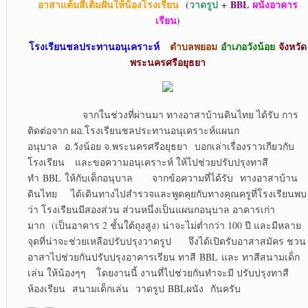
อาสาแต้มสีเติมฝันให้น้องโรงเรียน
(
วาดรูป
+
BBL
ผนังอาคาร
เรียน
)
โรงเรียนชลประทานอนุเคราะห์
ตำบลพยอม
อำเภอวังน้อย
จังหวัด
พระนครศรีอยุธยา
จากในช่วงที่ผ่านมา ทางอาสาบ้านดินไทย ได้รับ การ
ติดต่อจาก ผอ.โรงเรียนชลประทานอนุเคราะห์แผนก
อนุบาล อ.วังน้อย จ.พระนครศรีอยุธยา บอกเล่าเรื่องราวเกียวกับ
โรงเรียน และขอความอนุเคราะห์ ให้ไปช่วยปรับปรุงทาสี
ทำ BBL ให้กับเด็กอนุบาล จากข้อความที่ได้รับ ทางอาสาบ้าน
ดินไทย ได้เดินทางไปสำรวจและพูดคุยกับทางคุณครูที่โรงเรียนพบ
ว่า โรงเรียนมีสองส่วน ส่วนหนึ่งเป็นแผนกอนุบาล อาคารเก่า
มาก (เป็นอาคาร 2 ชั้นใต้ถุงสูง) น่าจะไม่ต่ำกว่า 100 ปี และมีหลาย
จุดที่น่าจะช่วยเหลือปรับปรุงวาดรูป จึงได้เปิดรับอาสาสมัคร ชวน
อาสาไปช่วยกันปรับปรุงอาคารเรียน ทาสี BBL และ ทาสีสนามเด็ก
เล่น ให้น้องๆๆ โดยงานนี้ งานที่ไปช่วยกันทำจะมี ปรับปรุงทาสี
ห้องเรียน สนามเด็กเล่น วาดรูป BBLผนัง กันครับ