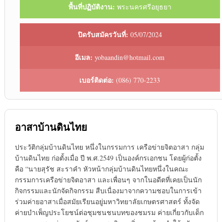
พื้นที่ปฏิบัติงาน:
พระนครศรีอยุธยา
ปิดรับสมัครวันที่:
05/07/2024
อีเมล:
yobaandin@hotmail.com
เบอร์ติดต่อ:
(086) 770-2233
อาสาบ้านดินไทย
ประวัติกลุ่มบ้านดินไทย หนึ่งในกรรมการ เครือข่ายจิตอาสา กลุ่ม
บ้านดินไทย ก่อตั้งเมื่อ ปี พ.ศ.2549 เป็นองค์กรเอกชน โดยผู้ก่อตั้ง
คือ “นายสุรัช สะราคำ หัวหน้ากลุ่มบ้านดินไทยหนึ่งในคณะ
กรรมการเครือข่ายจิตอาสา และเพื่อนๆ จากในอดีตที่เคยเป็นนัก
กิจกรรมและนักจัดกิจกรรม สืบเนื่องมาจากความชอบในการเข้า
ร่วมค่ายอาสาเมื่อสมัยเรียนอยู่มหาวิทยาลัยเกษตรศาสตร์ ทั้งจัด
ค่ายบำเพ็ญประโยชน์ต่อชุมชนชนบทของชมรม ค่ายเกี่ยวกับเด็ก