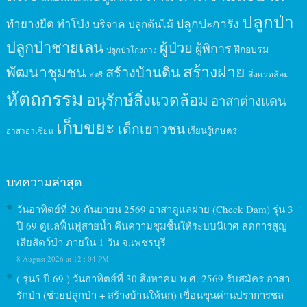
ปลูกป่า
ปลูกปะการัง
ทำยางยืด
ทำโป่ง
บริจาค
ปลูกต้นไม้
ปลูกป่าชายเลน
ผู้ป่วย
ผู้พิการ
ฝึกอบรม
ปลูกป่าโกงกาง
สร้างฝาย
พัฒนาชุมชน
สร้างบ้านดิน
สิ่งแวดล้อม
สตรี
หัตถกรรม
อนุรักษ์สิ่งแวดล้อม
อาสาต่างแดน
เก็บขยะ
เด็กเยาวชน
เรียนรู้เกษตร
อาสาอาเซียน
บทความล่าสุด
วันอาทิตย์ที่ 20 กันยายน 2569 อาสาดูแลฝาย (Check Dam) รุ่น 3
ปี 69 ดูแลฟื้นฟูสายน้ำ คืนความชุมชื้นให้ระบบนิเวศ ลดการสูญ
เสียสัตว์ป่า ภายใน 1 วัน จ.เพชรบุรี
8 August 2026 at 12 : 04 PM
( รุ่น5 ปี 69 ) วันอาทิตย์ที่ 30 สิงหาคม พ.ศ. 2569 รับสมัคร อาสา
รักป่า (ช่วยปลูกป่า + สร้างบ้านให้นก) เขื่อนขุนด่านปราการชล