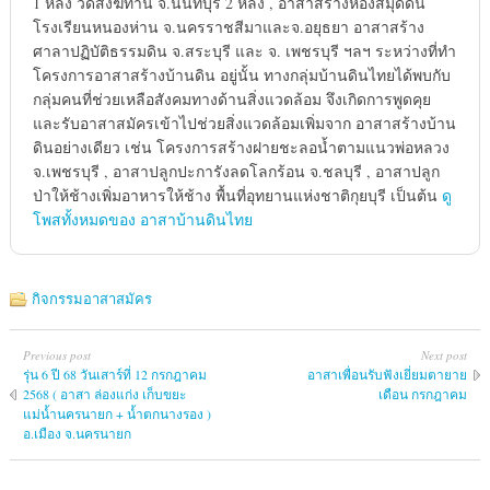
1 หลัง วัดสังฆทาน จ.นนทบุรี 2 หลัง , อาสาสร้างห้องสมุดดิน
โรงเรียนหนองห่าน จ.นครราชสีมาและจ.อยุธยา อาสาสร้าง
ศาลาปฏิบัติธรรมดิน จ.สระบุรี และ จ. เพชรบุรี ฯลฯ ระหว่างที่ทำ
โครงการอาสาสร้างบ้านดิน อยู่นั้น ทางกลุ่มบ้านดินไทยได้พบกับ
กลุ่มคนที่ช่วยเหลือสังคมทางด้านสิ่งแวดล้อม จึงเกิดการพูดคุย
และรับอาสาสมัครเข้าไปช่วยสิ่งแวดล้อมเพิ่มจาก อาสาสร้างบ้าน
ดินอย่างเดียว เช่น โครงการสร้างฝายชะลอน้ำตามแนวพ่อหลวง
จ.เพชรบุรี , อาสาปลูกปะการังลดโลกร้อน จ.ชลบุรี , อาสาปลูก
ป่าให้ช้างเพิ่มอาหารให้ช้าง พื้นที่อุทยานแห่งชาติกุยบุรี เป็นต้น
ดู
โพสทั้งหมดของ อาสาบ้านดินไทย
กิจกรรมอาสาสมัคร
Previous post
Next post
รุ่น 6 ปี 68 วันเสาร์ที่ 12 กรกฎาคม
อาสาเพื่อนรับฟังเยี่ยมตายาย
2568 ( อาสา ล่องแก่ง เก็บขยะ
เดือน กรกฎาคม
แม่น้ำนครนายก + น้ำตกนางรอง )
อ.เมือง จ.นครนายก