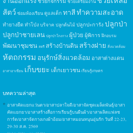
ช่วยเหลือ
งานออกแรง
ช่วยกิจกรรม
ช่วยเตรียมงาน
สัตว์
ทาสี
ทำความสะอาด
ดูแลเด็ก
ซ่อมห้องเรียน
ปลูกป่า
ปลูกปะการัง
ทำยางยืด
ทำโป่ง
บริจาค
ปลูกต้นไม้
ปลูกป่าชายเลน
ผู้ป่วย
ผู้พิการ
ฝึกอบรม
ปลูกป่าโกงกาง
สร้างฝาย
พัฒนาชุมชน
สร้างบ้านดิน
สิ่งแวดล้อม
สตรี
หัตถกรรม
อนุรักษ์สิ่งแวดล้อม
อาสาต่างแดน
เก็บขยะ
เด็กเยาวชน
เรียนรู้เกษตร
อาสาอาเซียน
บทความล่าสุด
อาสาคัดแยกแว่นตา/อาสาปลาใจดี/อาสาจัดชุดเมล็ดพันธุ์/อาสา
คัดแยกยา/อาสาสร้างสื่อการเรียนรู้บนผืนผ้า/อาสาผลิตแฟลช
การ์ด/อาสาจัดกางเกงผ้าอ้อม/อาสาหมอนหนุนอุ่นรัก วันที่ 22-23,
29-30 ส.ค. 2569