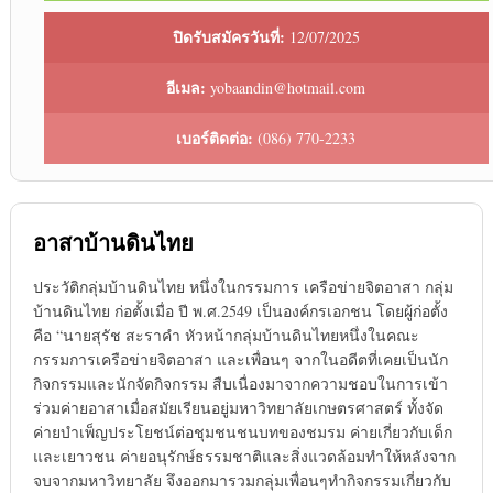
ปิดรับสมัครวันที่:
12/07/2025
อีเมล:
yobaandin@hotmail.com
เบอร์ติดต่อ:
(086) 770-2233
อาสาบ้านดินไทย
ประวัติกลุ่มบ้านดินไทย หนึ่งในกรรมการ เครือข่ายจิตอาสา กลุ่ม
บ้านดินไทย ก่อตั้งเมื่อ ปี พ.ศ.2549 เป็นองค์กรเอกชน โดยผู้ก่อตั้ง
คือ “นายสุรัช สะราคำ หัวหน้ากลุ่มบ้านดินไทยหนึ่งในคณะ
กรรมการเครือข่ายจิตอาสา และเพื่อนๆ จากในอดีตที่เคยเป็นนัก
กิจกรรมและนักจัดกิจกรรม สืบเนื่องมาจากความชอบในการเข้า
ร่วมค่ายอาสาเมื่อสมัยเรียนอยู่มหาวิทยาลัยเกษตรศาสตร์ ทั้งจัด
ค่ายบำเพ็ญประโยชน์ต่อชุมชนชนบทของชมรม ค่ายเกี่ยวกับเด็ก
และเยาวชน ค่ายอนุรักษ์ธรรมชาติและสิ่งแวดล้อมทำให้หลังจาก
จบจากมหาวิทยาลัย จึงออกมารวมกลุ่มเพื่อนๆทำกิจกรรมเกี่ยวกับ