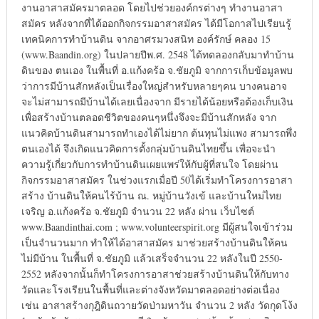
งานอาสาสมัครมาตลอด โดยไปช่วยองค์กรต่างๆ ทำงานอาสา
สมัคร หลังจากที่ได้ออกกิจกรรมอาสาสมัคร ได้มีโอกาสไปเรียนรู้
เทคนิคการทำบ้านดิน จากอาศรมวงสนิท องค์รักษ์ คลอง 15
(www.Baandin.org) ในปลายปีพ.ศ. 2548 ได้ทดลองกลับมาทำบ้าน
ดินของ ตนเอง ในพื้นที่ อ.แก้งคร้อ จ.ชัยภูมิ จากการเก็บข้อมูลพบ
ว่าการมีบ้านสักหลังเป็นเรื่องใหญ่สำหรับหลายๆคน บางคนอาจ
จะไม่สามารถมีบ้านได้เลยเนื่องจาก มีรายได้น้อยหรือต้องเก็บเงิน
เพื่อสร้างบ้านตลอดชีวิตของคนๆหนึ่งจึงจะมีบ้านสักหลัง จาก
แนวคิดบ้านดินสามารถทำเองได้ไม่ยาก ต้นทุนไม่แพง สามารถพึ่ง
ตนเองได้ จึงเกิดแนวคิดการตั้งกลุ่มบ้านดินไทยขึ้น เพื่อจะนำ
ความรู้เกี่ยวกับการทำบ้านดินเผยแพร่ให้กับผู้ที่สนใจ โดยผ่าน
กิจกรรมอาสาสมัคร ในช่วงแรกเมื่อปี 50ได้เริ่มทำโครงการอาสา
สร้าง บ้านดินให้คนไร้บ้าน ณ. หมู่บ้านวังเข้ และบ้านใหม่ไทย
เจริญ อ.แก้งคร้อ จ.ชัยภูมิ จำนวน 22 หลัง ผ่าน เว็บไซต์
www.Baandinthai.com ; www.volunteerspirit.org มีผู้สนใจเข้าร่วม
เป็นจำนวนมาก ทำให้ได้อาสาสมัคร มาช่วยสร้างบ้านดินให้คน
ไม่มีบ้าน ในพื้นที่ จ.ชัยภูมิ แล้วเสร็จจำนวน 22 หลังในปี 2550-
2552 หลังจากนั้นก็ทำโครงการอาสาช่วยสร้างบ้านดินให้กับทาง
วัดและโรงเรียนในพื้นที่และต่างจังหวัดมาตลอดอย่างต่อเนื่อง
เช่น อาสาสร้างกุฎิดินถวายวัดป่ามหาวัน จำนวน 2 หลัง วัดกุดโง้ง