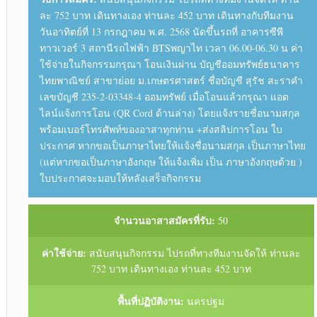
ละ 752 บาท เดินทางเอง ท่านละ 452 บาท เดินทางกับทีมงาน
วันอาทิตย์ที่ 13 กรกฎาคม พ.ศ. 2568 นัดขึ้นรถที่ อาคารซีพี
ทาวเวอร์ 3 สถานีรถไฟฟ้า BTSพญาไท เวลา 06.00-06.30 น ค่า
ใช้จ่ายในกิจกรรมกรุณา โอนเงินผ่าน บัญชีออมทรัพย์ธนาคาร
ไทยพาณิชย์ สาขาย่อย ม.เกษตรศาสตร์ ชื่อบัญชี สุรัช สะราคำ
เลขบัญชี 235-2-03348-4 ออมทรัพย์ เมื่อโอนแล้วกรุณา แอด
ไลน์แจ้งการโอน (QR Cord ด้านล่าง) โดยแจ้งรายชื่อนามสกุล
พร้อมเบอร์โทรศัพท์ของอาสาทุกท่าน +ส่งสลิปการโอน ใบ
ประกาศ หากขอเป็นภาษาไทยให้แจ้งชื่อนามสกุล เป็นภาษาไทย
(แต่หากขอเป็นภาษาอังกฤษ ให้แจ้งเพิ่ม เป็น ภาษาอังกฤษด้วย )
ใบประกาศจะมอบให้หลังเสร็จกิจกรรม
จำนวนอาสาสมัครที่รับ:
50
ค่าใช้จ่าย:
สนับสนุนกิจกรรม ไปรถที่ทางทีมงานจัดให้ ท่านละ
752 บาท เดินทางเอง ท่านละ 452 บาท
พื้นที่ปฏิบัติงาน:
นครปฐม