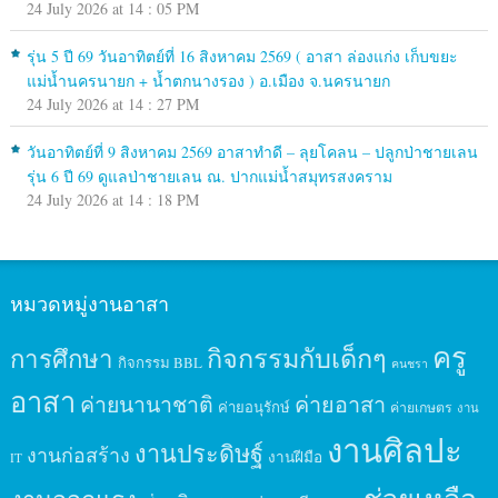
24 July 2026 at 14 : 05 PM
รุ่น 5 ปี 69 วันอาทิตย์ที่ 16 สิงหาคม 2569 ( อาสา ล่องแก่ง เก็บขยะ
แม่น้ำนครนายก + น้ำตกนางรอง ) อ.เมือง จ.นครนายก
24 July 2026 at 14 : 27 PM
วันอาทิตย์ที่ 9 สิงหาคม 2569 อาสาทำดี – ลุยโคลน – ปลูกป่าชายเลน
รุ่น 6 ปี 69 ดูแลป่าชายเลน ณ. ปากแม่น้ำสมุทรสงคราม
24 July 2026 at 14 : 18 PM
หมวดหมู่งานอาสา
ครู
กิจกรรมกับเด็กๆ
การศึกษา
กิจกรรม BBL
คนชรา
อาสา
ค่ายนานาชาติ
ค่ายอาสา
ค่ายอนุรักษ์
ค่ายเกษตร
งาน
งานศิลปะ
งานประดิษฐ์
งานก่อสร้าง
งานฝีมือ
IT