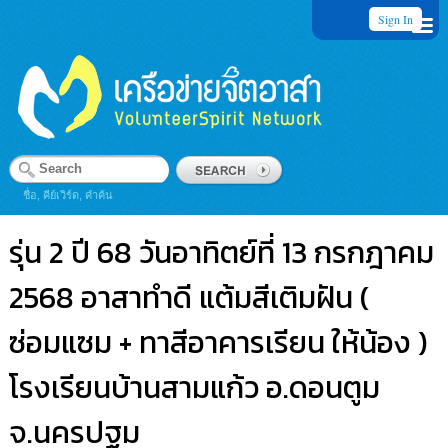
Sign In
ชื่อ, คีย์เวิร์ด, คำค้น
รุ่น 2 ปี 68 วันอาทิตย์ที่ 13 กรกฎาคม
2568 อาสาทำดี แต้มสีเติมฝัน (
ซ่อมแซม + ทาสีอาคารเรียน ให้น้อง )
โรงเรียนบ้านสามแก้ว อ.ดอนตูม
จ.นครปฐม