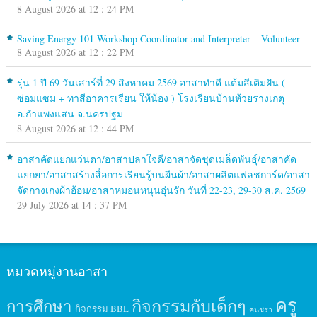
8 August 2026 at 12 : 24 PM
Saving Energy 101 Workshop Coordinator and Interpreter – Volunteer
8 August 2026 at 12 : 22 PM
รุ่น 1 ปี 69 วันเสาร์ที่ 29 สิงหาคม 2569 อาสาทำดี แต้มสีเติมฝัน (
ซ่อมแซม + ทาสีอาคารเรียน ให้น้อง ) โรงเรียนบ้านห้วยรางเกตุ
อ.กำแพงแสน จ.นครปฐม
8 August 2026 at 12 : 44 PM
อาสาคัดแยกแว่นตา/อาสาปลาใจดี/อาสาจัดชุดเมล็ดพันธุ์/อาสาคัด
แยกยา/อาสาสร้างสื่อการเรียนรู้บนผืนผ้า/อาสาผลิตแฟลชการ์ด/อาสา
จัดกางเกงผ้าอ้อม/อาสาหมอนหนุนอุ่นรัก วันที่ 22-23, 29-30 ส.ค. 2569
29 July 2026 at 14 : 37 PM
หมวดหมู่งานอาสา
ครู
กิจกรรมกับเด็กๆ
การศึกษา
กิจกรรม BBL
คนชรา