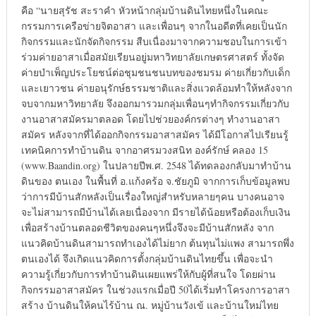
คือ “นายสุรัช สะราคำ หัวหน้ากลุ่มบ้านดินไทยหนึ่งในคณะ
กรรมการเครือข่ายจิตอาสา และเพื่อนๆ จากในอดีตที่เคยเป็นนัก
กิจกรรมและนักจัดกิจกรรม สืบเนื่องมาจากความชอบในการเข้า
ร่วมค่ายอาสาเมื่อสมัยเรียนอยู่มหาวิทยาลัยเกษตรศาสตร์ ทั้งจัด
ค่ายบำเพ็ญประโยชน์ต่อชุมชนชนบทของชมรม ค่ายเกี่ยวกับเด็ก
และเยาวชน ค่ายอนุรักษ์ธรรมชาติและสิ่งแวดล้อมทำให้หลังจาก
จบจากมหาวิทยาลัย จึงออกมารวมกลุ่มเพื่อนๆทำกิจกรรมเกี่ยวกับ
งานอาสาสมัครมาตลอด โดยไปช่วยองค์กรต่างๆ ทำงานอาสา
สมัคร หลังจากที่ได้ออกกิจกรรมอาสาสมัคร ได้มีโอกาสไปเรียนรู้
เทคนิคการทำบ้านดิน จากอาศรมวงสนิท องค์รักษ์ คลอง 15
(www.Baandin.org) ในปลายปีพ.ศ. 2548 ได้ทดลองกลับมาทำบ้าน
ดินของ ตนเอง ในพื้นที่ อ.แก้งคร้อ จ.ชัยภูมิ จากการเก็บข้อมูลพบ
ว่าการมีบ้านสักหลังเป็นเรื่องใหญ่สำหรับหลายๆคน บางคนอาจ
จะไม่สามารถมีบ้านได้เลยเนื่องจาก มีรายได้น้อยหรือต้องเก็บเงิน
เพื่อสร้างบ้านตลอดชีวิตของคนๆหนึ่งจึงจะมีบ้านสักหลัง จาก
แนวคิดบ้านดินสามารถทำเองได้ไม่ยาก ต้นทุนไม่แพง สามารถพึ่ง
ตนเองได้ จึงเกิดแนวคิดการตั้งกลุ่มบ้านดินไทยขึ้น เพื่อจะนำ
ความรู้เกี่ยวกับการทำบ้านดินเผยแพร่ให้กับผู้ที่สนใจ โดยผ่าน
กิจกรรมอาสาสมัคร ในช่วงแรกเมื่อปี 50ได้เริ่มทำโครงการอาสา
สร้าง บ้านดินให้คนไร้บ้าน ณ. หมู่บ้านวังเข้ และบ้านใหม่ไทย