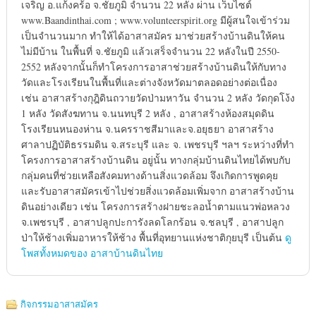
เจริญ อ.แก้งคร้อ จ.ชัยภูมิ จำนวน 22 หลัง ผ่าน เว็บไซต์
www.Baandinthai.com ; www.volunteerspirit.org มีผู้สนใจเข้าร่วม
เป็นจำนวนมาก ทำให้ได้อาสาสมัคร มาช่วยสร้างบ้านดินให้คน
ไม่มีบ้าน ในพื้นที่ จ.ชัยภูมิ แล้วเสร็จจำนวน 22 หลังในปี 2550-
2552 หลังจากนั้นก็ทำโครงการอาสาช่วยสร้างบ้านดินให้กับทาง
วัดและโรงเรียนในพื้นที่และต่างจังหวัดมาตลอดอย่างต่อเนื่อง
เช่น อาสาสร้างกุฎิดินถวายวัดป่ามหาวัน จำนวน 2 หลัง วัดกุดโง้ง
1 หลัง วัดสังฆทาน จ.นนทบุรี 2 หลัง , อาสาสร้างห้องสมุดดิน
โรงเรียนหนองห่าน จ.นครราชสีมาและจ.อยุธยา อาสาสร้าง
ศาลาปฏิบัติธรรมดิน จ.สระบุรี และ จ. เพชรบุรี ฯลฯ ระหว่างที่ทำ
โครงการอาสาสร้างบ้านดิน อยู่นั้น ทางกลุ่มบ้านดินไทยได้พบกับ
กลุ่มคนที่ช่วยเหลือสังคมทางด้านสิ่งแวดล้อม จึงเกิดการพูดคุย
และรับอาสาสมัครเข้าไปช่วยสิ่งแวดล้อมเพิ่มจาก อาสาสร้างบ้าน
ดินอย่างเดียว เช่น โครงการสร้างฝายชะลอน้ำตามแนวพ่อหลวง
จ.เพชรบุรี , อาสาปลูกปะการังลดโลกร้อน จ.ชลบุรี , อาสาปลูก
ป่าให้ช้างเพิ่มอาหารให้ช้าง พื้นที่อุทยานแห่งชาติกุยบุรี เป็นต้น
ดู
โพสทั้งหมดของ อาสาบ้านดินไทย
กิจกรรมอาสาสมัคร