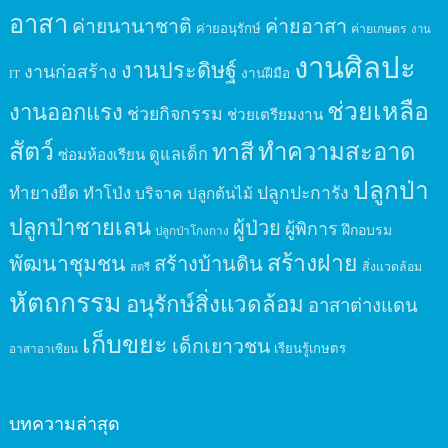
อาสา
ค่ายนานาชาติ
ค่ายอาสา
ค่ายอนุรักษ์
ค่ายเกษตร
งาน
งานศิลปะ
งานประดิษฐ์
งานก่อสร้าง
งานฝีมือ
IT
ช่วยเหลือ
งานออกแรง
ช่วยกิจกรรม
ช่วยเตรียมงาน
สัตว์
ทาสี
ทำความสะอาด
ดูแลเด็ก
ซ่อมห้องเรียน
ปลูกป่า
ปลูกปะการัง
ทำยางยืด
ทำโป่ง
บริจาค
ปลูกต้นไม้
ปลูกป่าชายเลน
ผู้ป่วย
ผู้พิการ
ฝึกอบรม
ปลูกป่าโกงกาง
สร้างฝาย
พัฒนาชุมชน
สร้างบ้านดิน
สิ่งแวดล้อม
สตรี
หัตถกรรม
อนุรักษ์สิ่งแวดล้อม
อาสาต่างแดน
เก็บขยะ
เด็กเยาวชน
เรียนรู้เกษตร
อาสาอาเซียน
บทความล่าสุด