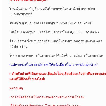
โอนเงินผ่าน บัญชีออมทรัพย์ธนาคารไทยพาณิชย์ สาขาย่อย
ม.เกษตรศาสตร์
ชื่อบัญชี สุรัช สะราคำ เลขบัญชี 235-2-03348-4 ออมทรัพย์
เมื่อโอนแล้วกรุณา แอดไลน์แจ้งการโอน (QR Cord ด้านล่าง)
โดยแจ้งรายชื่อนามสกุลพร้อมเบอร์โทรศัพท์ของอาสาทุกท่าน +ส่ง
สลิปการโอน
ใบประกาศ หากขอเป็นภาษาไทยให้แจ้งชื่อนามสกุล เป็นภาษาไทย
(แต่หากขอเป็นภาษาอังกฤษ ให้แจ้งเพิ่ม เป็น ภาษาอังกฤษด้วย )
( สำหรับท่านที่เดินทางเองเมื่อแจ้งโอนเรียบร้อยแล้วทางทีมงานจะส่ง
แผนที่ให้อีกครั้ง ทางไลน์)
หมายเหตุ
-การสมัครถือว่าเป็นการแสดงความจำนงการเข้าร่วม
-ให้สิทธิ์อาสาที่สมัครและโอนเงินสมทบเข้ามาก่อน