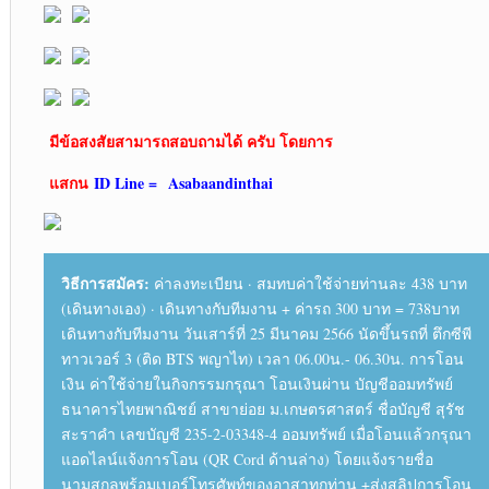
มีข้อสงสัยสามารถสอบถามได้ ครับ โดยการ
แสกน
ID Line =
Asabaandinthai
วิธีการสมัคร:
ค่าลงทะเบียน · สมทบค่าใช้จ่ายท่านละ 438 บาท
(เดินทางเอง) · เดินทางกับทีมงาน + ค่ารถ 300 บาท = 738บาท
เดินทางกับทีมงาน วันเสาร์ที่ 25 มีนาคม 2566 นัดขึ้นรถที่ ตึกซีพี
ทาวเวอร์ 3 (ติด BTS พญาไท) เวลา 06.00น.- 06.30น. การโอน
เงิน ค่าใช้จ่ายในกิจกรรมกรุณา โอนเงินผ่าน บัญชีออมทรัพย์
ธนาคารไทยพาณิชย์ สาขาย่อย ม.เกษตรศาสตร์ ชื่อบัญชี สุรัช
สะราคำ เลขบัญชี 235-2-03348-4 ออมทรัพย์ เมื่อโอนแล้วกรุณา
แอดไลน์แจ้งการโอน (QR Cord ด้านล่าง) โดยแจ้งรายชื่อ
นามสกุลพร้อมเบอร์โทรศัพท์ของอาสาทุกท่าน +ส่งสลิปการโอน