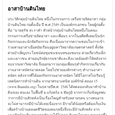
อาสาบ้านดินไทย
ประวัติกลุ่มบ้านดินไทย หนึ่งในกรรมการ เครือข่ายจิตอาสา กลุ่ม
บ้านดินไทย ก่อตั้งเมื่อ ปี พ.ศ.2549 เป็นองค์กรเอกชน โดยผู้ก่อตั้ง
คือ “นายสุรัช สะราคำ หัวหน้ากลุ่มบ้านดินไทยหนึ่งในคณะ
กรรมการเครือข่ายจิตอาสา และเพื่อนๆ จากในอดีตที่เคยเป็นนัก
กิจกรรมและนักจัดกิจกรรม สืบเนื่องมาจากความชอบในการเข้า
ร่วมค่ายอาสาเมื่อสมัยเรียนอยู่มหาวิทยาลัยเกษตรศาสตร์ ทั้งจัด
ค่ายบำเพ็ญประโยชน์ต่อชุมชนชนบทของชมรม ค่ายเกี่ยวกับเด็ก
และเยาวชน ค่ายอนุรักษ์ธรรมชาติและสิ่งแวดล้อมทำให้หลังจาก
จบจากมหาวิทยาลัย จึงออกมารวมกลุ่มเพื่อนๆทำกิจกรรมเกี่ยวกับ
งานอาสาสมัครมาตลอด โดยไปช่วยองค์กรต่างๆ ทำงานอาสา
สมัคร หลังจากที่ได้ออกกิจกรรมอาสาสมัคร ได้มีโอกาสไปเรียนรู้
เทคนิคการทำบ้านดิน จากอาศรมวงสนิท องค์รักษ์ คลอง 15
(www.Baandin.org) ในปลายปีพ.ศ. 2548 ได้ทดลองกลับมาทำบ้าน
ดินของ ตนเอง ในพื้นที่ อ.แก้งคร้อ จ.ชัยภูมิ จากการเก็บข้อมูลพบ
ว่าการมีบ้านสักหลังเป็นเรื่องใหญ่สำหรับหลายๆคน บางคนอาจ
จะไม่สามารถมีบ้านได้เลยเนื่องจาก มีรายได้น้อยหรือต้องเก็บเงิน
เพื่อสร้างบ้านตลอดชีวิตของคนๆหนึ่งจึงจะมีบ้านสักหลัง จาก
แนวคิดบ้านดินสามารถทำเองได้ไม่ยาก ต้นทุนไม่แพง สามารถพึ่ง