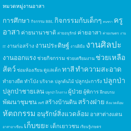
หมวดหมู่งานอาสา
ครู
กิจกรรมกับเด็กๆ
การศึกษา
กิจกรรม BBL
คนชรา
อาสา
ค่ายนานาชาติ
ค่ายอาสา
ค่ายอนุรักษ์
ค่ายเกษตร
งาน
งานศิลปะ
งานประดิษฐ์
งานก่อสร้าง
งานฝีมือ
IT
ช่วยเหลือ
งานออกแรง
ช่วยกิจกรรม
ช่วยเตรียมงาน
สัตว์
ทาสี
ทำความสะอาด
ดูแลเด็ก
ซ่อมห้องเรียน
ปลูกป่า
ปลูกปะการัง
ทำยางยืด
ทำโป่ง
บริจาค
ปลูกต้นไม้
ปลูกป่าชายเลน
ผู้ป่วย
ผู้พิการ
ฝึกอบรม
ปลูกป่าโกงกาง
สร้างฝาย
พัฒนาชุมชน
สร้างบ้านดิน
สิ่งแวดล้อม
สตรี
หัตถกรรม
อนุรักษ์สิ่งแวดล้อม
อาสาต่างแดน
เก็บขยะ
เด็กเยาวชน
เรียนรู้เกษตร
อาสาอาเซียน