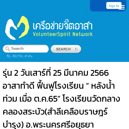
Sign In
ชื่อ, คีย์เวิร์ด, คำค้น
รุ่น 2 วันเสาร์ที่ 25 มีนาคม 2566
อาสาทำดี ฟื้นฟูโรงเรียน “ หลังน้ำ
ท่วม เมื่อ ต.ค.65” โรงเรียนวัดกลาง
คลองสระบัว(สำลีเคลือบราษฎร์
บำรุง) อ.พระนครศรีอยุธยา