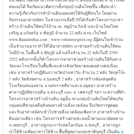
ตนเองได้ จึงเกิดแนวคิดการตั้งกลุ่มบ้านดินไทยขึ้น เพื่อจะนำ
ความรู้เกี่ยวกับการทำบ้านดินเผยแพร่ให้กับผู้ที่สนใจ โดยผ่าน
กิจกรรมอาสาสมัคร ในช่วงแรกเมื่อปี 50ได้เริ่มทำโครงการอาสา
สร้าง บ้านดินให้คนไร้บ้าน ณ. หมู่บ้านวังเข้ และบ้านใหม่ไทย
เจริญ อ.แก้งคร้อ จ.ชัยภูมิ จำนวน 22 หลัง ผ่าน เว็บไซต์
www.Baandinthai.com ; www.volunteerspirit.org มีผู้สนใจเข้าร่วม
เป็นจำนวนมาก ทำให้ได้อาสาสมัคร มาช่วยสร้างบ้านดินให้คน
ไม่มีบ้าน ในพื้นที่ จ.ชัยภูมิ แล้วเสร็จจำนวน 22 หลังในปี 2550-
2552 หลังจากนั้นก็ทำโครงการอาสาช่วยสร้างบ้านดินให้กับทาง
วัดและโรงเรียนในพื้นที่และต่างจังหวัดมาตลอดอย่างต่อเนื่อง
เช่น อาสาสร้างกุฎิดินถวายวัดป่ามหาวัน จำนวน 2 หลัง วัดกุดโง้ง
1 หลัง วัดสังฆทาน จ.นนทบุรี 2 หลัง , อาสาสร้างห้องสมุดดิน
โรงเรียนหนองห่าน จ.นครราชสีมาและจ.อยุธยา อาสาสร้าง
ศาลาปฏิบัติธรรมดิน จ.สระบุรี และ จ. เพชรบุรี ฯลฯ ระหว่างที่ทำ
โครงการอาสาสร้างบ้านดิน อยู่นั้น ทางกลุ่มบ้านดินไทยได้พบกับ
กลุ่มคนที่ช่วยเหลือสังคมทางด้านสิ่งแวดล้อม จึงเกิดการพูดคุย
และรับอาสาสมัครเข้าไปช่วยสิ่งแวดล้อมเพิ่มจาก อาสาสร้างบ้าน
ดินอย่างเดียว เช่น โครงการสร้างฝายชะลอน้ำตามแนวพ่อหลวง
จ.เพชรบุรี , อาสาปลูกปะการังลดโลกร้อน จ.ชลบุรี , อาสาปลูก
ป่าให้ช้างเพิ่มอาหารให้ช้าง พื้นที่อุทยานแห่งชาติกุยบุรี เป็นต้น
ดู