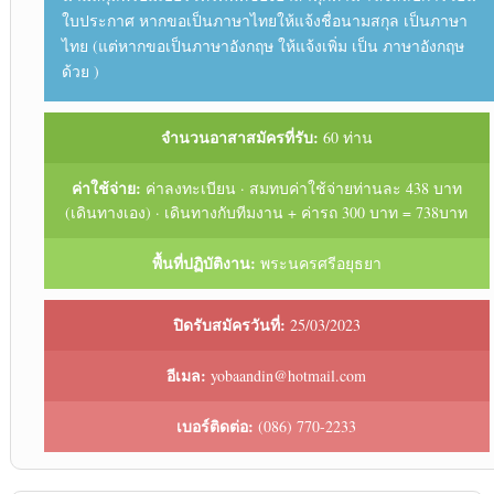
ใบประกาศ หากขอเป็นภาษาไทยให้แจ้งชื่อนามสกุล เป็นภาษา
ไทย (แต่หากขอเป็นภาษาอังกฤษ ให้แจ้งเพิ่ม เป็น ภาษาอังกฤษ
ด้วย )
จำนวนอาสาสมัครที่รับ:
60 ท่าน
ค่าใช้จ่าย:
ค่าลงทะเบียน · สมทบค่าใช้จ่ายท่านละ 438 บาท
(เดินทางเอง) · เดินทางกับทีมงาน + ค่ารถ 300 บาท = 738บาท
พื้นที่ปฏิบัติงาน:
พระนครศรีอยุธยา
ปิดรับสมัครวันที่:
25/03/2023
อีเมล:
yobaandin@hotmail.com
เบอร์ติดต่อ:
(086) 770-2233