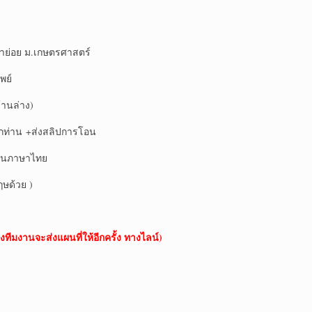
าย่อย ม.เกษตรศาสตร์
พย์
านล่าง)
ุกท่าน +ส่งสลิปการโอน
ป็นภาษาไทย
ฤษด้วย )
งทีมงานจะส่งแผนที่ให้อีกครั้ง ทางไลน์)