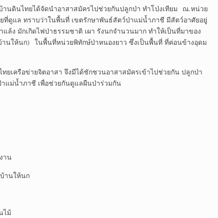
ทยได้จัดนำอาสาสมัครไปช่วยกันปลูกป่า ทำโป่งเทียม ณ.หน่วย
่ดูแล ทราบว่าในพื้นที่ เขตรักษาพันธ์สัตว์ป่าแม่น้ำภาชี มีสัตว์อาศัยอยู่
แล้ง มักเกิดไฟป่าธรรมชาติ เผา รังนกจำนวนมาก ทำให้เป็นที่มาของ
านให้นก) ในพื้นที่หน่วยพิทักษ์ป่าหนองยาว ซึ่งเป็นพื้นที่ ที่ค่อนข้างอุดม
่ายจิตอาสา จึงมีได้ชักชวนอาสาสมัครเข้าไปช่วยกัน ปลูกป่า
าแม่น้ำภาชี เพื่อช่วยกันดูแลผืนป่าร่วมกัน
ำงาน
้านให้นก
ง
ไม้