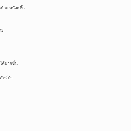
วย หนังสติ๊ก
ัย
ได้มากขึ้น
สัตว์ป่า