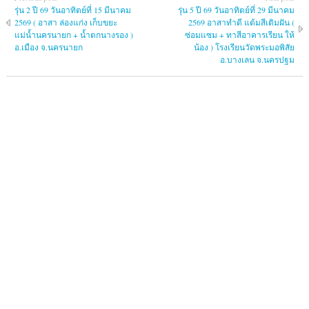
รุ่น 2 ปี 69 วันอาทิตย์ที่ 15 มีนาคม
รุ่น 5 ปี 69 วันอาทิตย์ที่ 29 มีนาคม
2569 ( อาสา ล่องแก่ง เก็บขยะ
2569 อาสาทำดี แต้มสีเติมฝัน (
แม่น้ำนครนายก + น้ำตกนางรอง )
ซ่อมแซม + ทาสีอาคารเรียน ให้
อ.เมือง จ.นครนายก
น้อง ) โรงเรียนวัดพระมอพิสัย
อ.บางเลน จ.นครปฐม