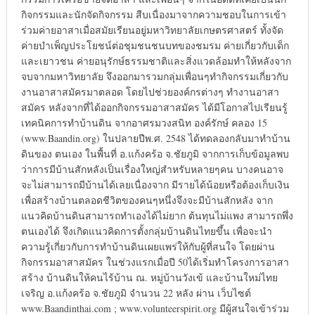
กิจกรรมและนักจัดกิจกรรม สืบเนื่องมาจากความชอบในการเข้า
ร่วมค่ายอาสาเมื่อสมัยเรียนอยู่มหาวิทยาลัยเกษตรศาสตร์ ทั้งจัด
ค่ายบำเพ็ญประโยชน์ต่อชุมชนชนบทของชมรม ค่ายเกี่ยวกับเด็ก
และเยาวชน ค่ายอนุรักษ์ธรรมชาติและสิ่งแวดล้อมทำให้หลังจาก
จบจากมหาวิทยาลัย จึงออกมารวมกลุ่มเพื่อนๆทำกิจกรรมเกี่ยวกับ
งานอาสาสมัครมาตลอด โดยไปช่วยองค์กรต่างๆ ทำงานอาสา
สมัคร หลังจากที่ได้ออกกิจกรรมอาสาสมัคร ได้มีโอกาสไปเรียนรู้
เทคนิคการทำบ้านดิน จากอาศรมวงสนิท องค์รักษ์ คลอง 15
(www.Baandin.org) ในปลายปีพ.ศ. 2548 ได้ทดลองกลับมาทำบ้าน
ดินของ ตนเอง ในพื้นที่ อ.แก้งคร้อ จ.ชัยภูมิ จากการเก็บข้อมูลพบ
ว่าการมีบ้านสักหลังเป็นเรื่องใหญ่สำหรับหลายๆคน บางคนอาจ
จะไม่สามารถมีบ้านได้เลยเนื่องจาก มีรายได้น้อยหรือต้องเก็บเงิน
เพื่อสร้างบ้านตลอดชีวิตของคนๆหนึ่งจึงจะมีบ้านสักหลัง จาก
แนวคิดบ้านดินสามารถทำเองได้ไม่ยาก ต้นทุนไม่แพง สามารถพึ่ง
ตนเองได้ จึงเกิดแนวคิดการตั้งกลุ่มบ้านดินไทยขึ้น เพื่อจะนำ
ความรู้เกี่ยวกับการทำบ้านดินเผยแพร่ให้กับผู้ที่สนใจ โดยผ่าน
กิจกรรมอาสาสมัคร ในช่วงแรกเมื่อปี 50ได้เริ่มทำโครงการอาสา
สร้าง บ้านดินให้คนไร้บ้าน ณ. หมู่บ้านวังเข้ และบ้านใหม่ไทย
เจริญ อ.แก้งคร้อ จ.ชัยภูมิ จำนวน 22 หลัง ผ่าน เว็บไซต์
www.Baandinthai.com ; www.volunteerspirit.org มีผู้สนใจเข้าร่วม