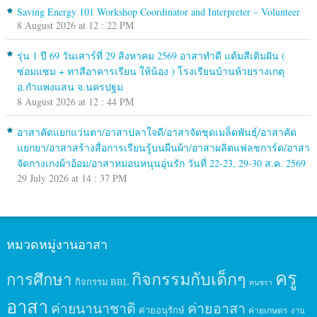
Saving Energy 101 Workshop Coordinator and Interpreter – Volunteer
8 August 2026 at 12 : 22 PM
รุ่น 1 ปี 69 วันเสาร์ที่ 29 สิงหาคม 2569 อาสาทำดี แต้มสีเติมฝัน (
ซ่อมแซม + ทาสีอาคารเรียน ให้น้อง ) โรงเรียนบ้านห้วยรางเกตุ
อ.กำแพงแสน จ.นครปฐม
8 August 2026 at 12 : 44 PM
อาสาคัดแยกแว่นตา/อาสาปลาใจดี/อาสาจัดชุดเมล็ดพันธุ์/อาสาคัด
แยกยา/อาสาสร้างสื่อการเรียนรู้บนผืนผ้า/อาสาผลิตแฟลชการ์ด/อาสา
จัดกางเกงผ้าอ้อม/อาสาหมอนหนุนอุ่นรัก วันที่ 22-23, 29-30 ส.ค. 2569
29 July 2026 at 14 : 37 PM
หมวดหมู่งานอาสา
ครู
กิจกรรมกับเด็กๆ
การศึกษา
กิจกรรม BBL
คนชรา
อาสา
ค่ายนานาชาติ
ค่ายอาสา
ค่ายอนุรักษ์
ค่ายเกษตร
งาน