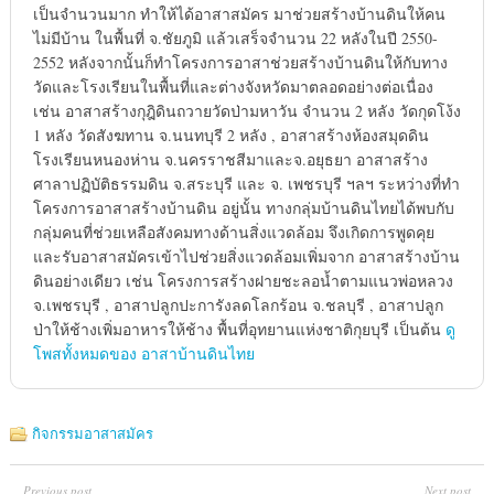
เป็นจำนวนมาก ทำให้ได้อาสาสมัคร มาช่วยสร้างบ้านดินให้คน
ไม่มีบ้าน ในพื้นที่ จ.ชัยภูมิ แล้วเสร็จจำนวน 22 หลังในปี 2550-
2552 หลังจากนั้นก็ทำโครงการอาสาช่วยสร้างบ้านดินให้กับทาง
วัดและโรงเรียนในพื้นที่และต่างจังหวัดมาตลอดอย่างต่อเนื่อง
เช่น อาสาสร้างกุฎิดินถวายวัดป่ามหาวัน จำนวน 2 หลัง วัดกุดโง้ง
1 หลัง วัดสังฆทาน จ.นนทบุรี 2 หลัง , อาสาสร้างห้องสมุดดิน
โรงเรียนหนองห่าน จ.นครราชสีมาและจ.อยุธยา อาสาสร้าง
ศาลาปฏิบัติธรรมดิน จ.สระบุรี และ จ. เพชรบุรี ฯลฯ ระหว่างที่ทำ
โครงการอาสาสร้างบ้านดิน อยู่นั้น ทางกลุ่มบ้านดินไทยได้พบกับ
กลุ่มคนที่ช่วยเหลือสังคมทางด้านสิ่งแวดล้อม จึงเกิดการพูดคุย
และรับอาสาสมัครเข้าไปช่วยสิ่งแวดล้อมเพิ่มจาก อาสาสร้างบ้าน
ดินอย่างเดียว เช่น โครงการสร้างฝายชะลอน้ำตามแนวพ่อหลวง
จ.เพชรบุรี , อาสาปลูกปะการังลดโลกร้อน จ.ชลบุรี , อาสาปลูก
ป่าให้ช้างเพิ่มอาหารให้ช้าง พื้นที่อุทยานแห่งชาติกุยบุรี เป็นต้น
ดู
โพสทั้งหมดของ อาสาบ้านดินไทย
กิจกรรมอาสาสมัคร
Previous post
Next post