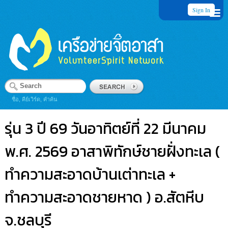
Sign In
ชื่อ, คีย์เวิร์ด, คำค้น
รุ่น 3 ปี 69 วันอาทิตย์ที่ 22 มีนาคม
พ.ศ. 2569 อาสาพิทักษ์ชายฝั่งทะเล (
ทำความสะอาดบ้านเต่าทะเล +
ทำความสะอาดชายหาด ) อ.สัตหีบ
จ.ชลบุรี