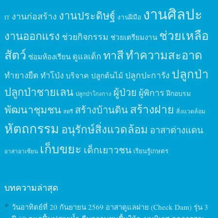
งานศิลปะ
งานประดิษฐ์
งานก่อสร้าง
งานฝีมือ
IT
ช่วยเหลือ
งานออกแรง
ช่วยกิจกรรม
ช่วยเตรียมงาน
สัตว์
ทาสี
ทำความสะอาด
ดูแลเด็ก
ซ่อมห้องเรียน
ปลูกป่า
ปลูกปะการัง
ทำยางยืด
ทำโป่ง
บริจาค
ปลูกต้นไม้
ปลูกป่าชายเลน
ผู้ป่วย
ผู้พิการ
ฝึกอบรม
ปลูกป่าโกงกาง
สร้างฝาย
พัฒนาชุมชน
สร้างบ้านดิน
สิ่งแวดล้อม
สตรี
หัตถกรรม
อนุรักษ์สิ่งแวดล้อม
อาสาต่างแดน
เก็บขยะ
เด็กเยาวชน
เรียนรู้เกษตร
อาสาอาเซียน
บทความล่าสุด
วันอาทิตย์ที่ 20 กันยายน 2569 อาสาดูแลฝาย (Check Dam) รุ่น 3