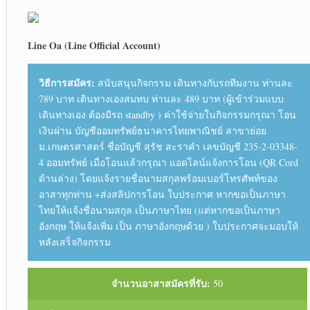
Line Oa (Line Official Account)
วิธีการสมัคร:
สนับสนุนกิจกรรม เดินทางกับรถทีมงาน ท่านละ
789 บาท เดินทางเองสมทบ ท่านละ 489 บาท (ผู้เข้าร่วมแบบ
เดินทางเอง ต้องมีรถ standby ) ค่าใช้จ่ายในกิจกรรมกรุณา โอน
เงินผ่าน บัญชีออมทรัพย์ธนาคารไทยพาณิชย์ สาขาย่อย
ม.เกษตรศาสตร์ ชื่อบัญชี สุรัช สะราคำ เลขบัญชี 235-2-03348-
4 ออมทรัพย์ เมื่อโอนแล้วกรุณา แอดไลน์แจ้งการโอน (QR Cord
ด้านล่าง) โดยแจ้งรายชื่อนามสกุลพร้อมเบอร์โทรศัพท์ของ
อาสาทุกท่าน +ส่งสลิปการโอน ใบประกาศ หากขอเป็นภาษา
ไทยให้แจ้งชื่อนามสกุล เป็นภาษาไทย (แต่หากขอเป็นภาษา
อังกฤษ ให้แจ้งเพิ่ม เป็น ภาษาอังกฤษด้วย ) ใบประกาศจะมอบให้
หลังเสร็จกิจกรรม
จำนวนอาสาสมัครที่รับ:
50