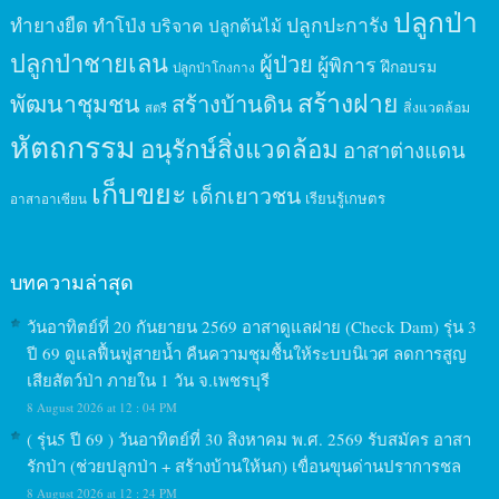
ปลูกป่า
ปลูกปะการัง
ทำยางยืด
ทำโป่ง
บริจาค
ปลูกต้นไม้
ปลูกป่าชายเลน
ผู้ป่วย
ผู้พิการ
ฝึกอบรม
ปลูกป่าโกงกาง
สร้างฝาย
พัฒนาชุมชน
สร้างบ้านดิน
สิ่งแวดล้อม
สตรี
หัตถกรรม
อนุรักษ์สิ่งแวดล้อม
อาสาต่างแดน
เก็บขยะ
เด็กเยาวชน
เรียนรู้เกษตร
อาสาอาเซียน
บทความล่าสุด
วันอาทิตย์ที่ 20 กันยายน 2569 อาสาดูแลฝาย (Check Dam) รุ่น 3
ปี 69 ดูแลฟื้นฟูสายน้ำ คืนความชุมชื้นให้ระบบนิเวศ ลดการสูญ
เสียสัตว์ป่า ภายใน 1 วัน จ.เพชรบุรี
8 August 2026 at 12 : 04 PM
( รุ่น5 ปี 69 ) วันอาทิตย์ที่ 30 สิงหาคม พ.ศ. 2569 รับสมัคร อาสา
รักป่า (ช่วยปลูกป่า + สร้างบ้านให้นก) เขื่อนขุนด่านปราการชล
8 August 2026 at 12 : 24 PM