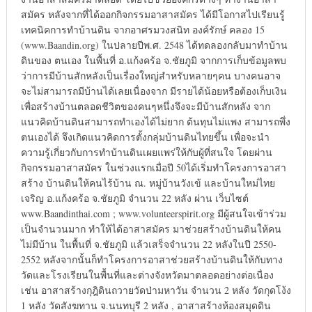
สมัคร หลังจากที่ได้ออกกิจกรรมอาสาสมัคร ได้มีโอกาสไปเรียนรู้
เทคนิคการทำบ้านดิน จากอาศรมวงสนิท องค์รักษ์ คลอง 15
(www.Baandin.org) ในปลายปีพ.ศ. 2548 ได้ทดลองกลับมาทำบ้าน
ดินของ ตนเอง ในพื้นที่ อ.แก้งคร้อ จ.ชัยภูมิ จากการเก็บข้อมูลพบ
ว่าการมีบ้านสักหลังเป็นเรื่องใหญ่สำหรับหลายๆคน บางคนอาจ
จะไม่สามารถมีบ้านได้เลยเนื่องจาก มีรายได้น้อยหรือต้องเก็บเงิน
เพื่อสร้างบ้านตลอดชีวิตของคนๆหนึ่งจึงจะมีบ้านสักหลัง จาก
แนวคิดบ้านดินสามารถทำเองได้ไม่ยาก ต้นทุนไม่แพง สามารถพึ่ง
ตนเองได้ จึงเกิดแนวคิดการตั้งกลุ่มบ้านดินไทยขึ้น เพื่อจะนำ
ความรู้เกี่ยวกับการทำบ้านดินเผยแพร่ให้กับผู้ที่สนใจ โดยผ่าน
กิจกรรมอาสาสมัคร ในช่วงแรกเมื่อปี 50ได้เริ่มทำโครงการอาสา
สร้าง บ้านดินให้คนไร้บ้าน ณ. หมู่บ้านวังเข้ และบ้านใหม่ไทย
เจริญ อ.แก้งคร้อ จ.ชัยภูมิ จำนวน 22 หลัง ผ่าน เว็บไซต์
www.Baandinthai.com ; www.volunteerspirit.org มีผู้สนใจเข้าร่วม
เป็นจำนวนมาก ทำให้ได้อาสาสมัคร มาช่วยสร้างบ้านดินให้คน
ไม่มีบ้าน ในพื้นที่ จ.ชัยภูมิ แล้วเสร็จจำนวน 22 หลังในปี 2550-
2552 หลังจากนั้นก็ทำโครงการอาสาช่วยสร้างบ้านดินให้กับทาง
วัดและโรงเรียนในพื้นที่และต่างจังหวัดมาตลอดอย่างต่อเนื่อง
เช่น อาสาสร้างกุฎิดินถวายวัดป่ามหาวัน จำนวน 2 หลัง วัดกุดโง้ง
1 หลัง วัดสังฆทาน จ.นนทบุรี 2 หลัง , อาสาสร้างห้องสมุดดิน