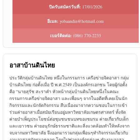
ปิดรับสมัครวันที่:
17/01/2026
อีเมล:
yobaandin@hotmail.com
เบอร์ติดต่อ:
(086) 770-2233
อาสาบ้านดินไทย
ประวัติกลุ่มบ้านดินไทย หนึ่งในกรรมการ เครือข่ายจิตอาสา กลุ่ม
บ้านดินไทย ก่อตั้งเมื่อ ปี พ.ศ.2549 เป็นองค์กรเอกชน โดยผู้ก่อตั้ง
คือ “นายสุรัช สะราคำ หัวหน้ากลุ่มบ้านดินไทยหนึ่งในคณะ
กรรมการเครือข่ายจิตอาสา และเพื่อนๆ จากในอดีตที่เคยเป็นนัก
กิจกรรมและนักจัดกิจกรรม สืบเนื่องมาจากความชอบในการเข้า
ร่วมค่ายอาสาเมื่อสมัยเรียนอยู่มหาวิทยาลัยเกษตรศาสตร์ ทั้งจัด
ค่ายบำเพ็ญประโยชน์ต่อชุมชนชนบทของชมรม ค่ายเกี่ยวกับเด็ก
และเยาวชน ค่ายอนุรักษ์ธรรมชาติและสิ่งแวดล้อมทำให้หลังจาก
จบจากมหาวิทยาลัย จึงออกมารวมกลุ่มเพื่อนๆทำกิจกรรมเกี่ยวกับ
งานอาสาสมัครมาตลอด โดยไปช่วยองค์กรต่างๆ ทำงานอาสา