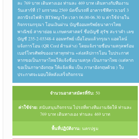
ละ 769 บาท เดินทางเอง ท่านละ 469 บาท เดินทางกับทีมงาน
วันเสาร์ที่ 17 มกราคม 2569 นัดขึ้นรถที่ อาคารซีพีทาวเวอร์ 3
สถานีรถไฟฟ้า BTSพญาไท เวลา 06.00-06.30 น ค่าใช้จ่ายใน
กิจกรรมกรุณา โอนเงินผ่าน บัญชีออมทรัพย์ธนาคารไทย
พาณิชย์ สาขาย่อย ม.เกษตรศาสตร์ ชื่อบัญชี สุรัช สะราคำ เลข
บัญชี 235-2-03348-4 ออมทรัพย์ เมื่อโอนแล้วกรุณา แอดไลน์
แจ้งการโอน (QR Cord ด้านล่าง) โดยแจ้งรายชื่อนามสกุลพร้อม
เบอร์โทรศัพท์ของอาสาทุกท่าน +ส่งสลิปการโอน ใบประกาศ
หากขอเป็นภาษาไทยให้แจ้งชื่อนามสกุล เป็นภาษาไทย (แต่หาก
ขอเป็นภาษาอังกฤษ ให้แจ้งเพิ่ม เป็น ภาษาอังกฤษด้วย ) ใบ
ประกาศจะมอบให้หลังเสร็จกิจกรรม
จำนวนอาสาสมัครที่รับ:
50
ค่าใช้จ่าย:
สนับสนุนกิจกรรม ไปรถที่ทางทีมงานจัดให้ ท่านละ
769 บาท เดินทางเอง ท่านละ 469 บาท
พื้นที่ปฏิบัติงาน:
นครปฐม