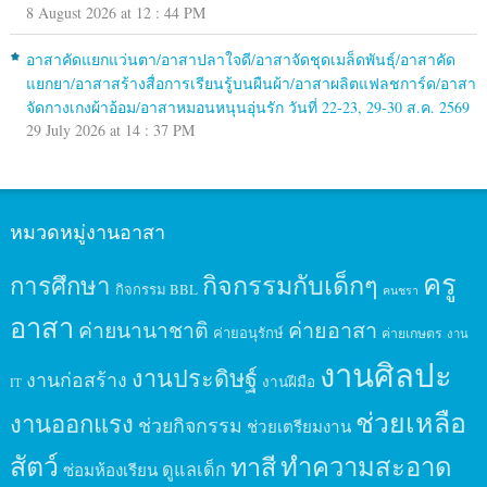
8 August 2026 at 12 : 44 PM
อาสาคัดแยกแว่นตา/อาสาปลาใจดี/อาสาจัดชุดเมล็ดพันธุ์/อาสาคัด
แยกยา/อาสาสร้างสื่อการเรียนรู้บนผืนผ้า/อาสาผลิตแฟลชการ์ด/อาสา
จัดกางเกงผ้าอ้อม/อาสาหมอนหนุนอุ่นรัก วันที่ 22-23, 29-30 ส.ค. 2569
29 July 2026 at 14 : 37 PM
หมวดหมู่งานอาสา
ครู
กิจกรรมกับเด็กๆ
การศึกษา
กิจกรรม BBL
คนชรา
อาสา
ค่ายนานาชาติ
ค่ายอาสา
ค่ายอนุรักษ์
ค่ายเกษตร
งาน
งานศิลปะ
งานประดิษฐ์
งานก่อสร้าง
งานฝีมือ
IT
ช่วยเหลือ
งานออกแรง
ช่วยกิจกรรม
ช่วยเตรียมงาน
สัตว์
ทาสี
ทำความสะอาด
ดูแลเด็ก
ซ่อมห้องเรียน