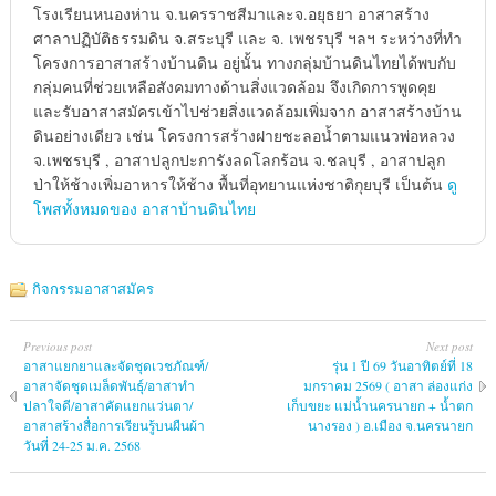
โรงเรียนหนองห่าน จ.นครราชสีมาและจ.อยุธยา อาสาสร้าง
ศาลาปฏิบัติธรรมดิน จ.สระบุรี และ จ. เพชรบุรี ฯลฯ ระหว่างที่ทำ
โครงการอาสาสร้างบ้านดิน อยู่นั้น ทางกลุ่มบ้านดินไทยได้พบกับ
กลุ่มคนที่ช่วยเหลือสังคมทางด้านสิ่งแวดล้อม จึงเกิดการพูดคุย
และรับอาสาสมัครเข้าไปช่วยสิ่งแวดล้อมเพิ่มจาก อาสาสร้างบ้าน
ดินอย่างเดียว เช่น โครงการสร้างฝายชะลอน้ำตามแนวพ่อหลวง
จ.เพชรบุรี , อาสาปลูกปะการังลดโลกร้อน จ.ชลบุรี , อาสาปลูก
ป่าให้ช้างเพิ่มอาหารให้ช้าง พื้นที่อุทยานแห่งชาติกุยบุรี เป็นต้น
ดู
โพสทั้งหมดของ อาสาบ้านดินไทย
กิจกรรมอาสาสมัคร
Previous post
Next post
อาสาแยกยาและจัดชุดเวชภัณฑ์/
รุ่น 1 ปี 69 วันอาทิตย์ที่ 18
อาสาจัดชุดเมล็ดพันธุ์/อาสาทำ
มกราคม 2569 ( อาสา ล่องแก่ง
ปลาใจดี/อาสาคัดแยกแว่นตา/
เก็บขยะ แม่น้ำนครนายก + น้ำตก
อาสาสร้างสื่อการเรียนรู้บนผืนผ้า
นางรอง ) อ.เมือง จ.นครนายก
วันที่ 24-25 ม.ค. 2568