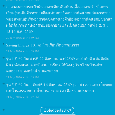
อาสาลงลายกระเป๋าผ้า/อาสาเขียนศิลป์บนเสื้อ/อาสาสร้างสื่อการ
เรียนรู้บนผืนผ้า/อาสาผลิตแฟลชการ์ด/อาสาคัดแยกแว่นตา/อาสา
หมอนหนุนอุ่นรัก/อาสาจัดชุดกางเกงผ้าอ้อม/อาสาคัดแยกยา/อาสา
ผลิตดินกระดาษ/อาสาเยี่ยมตายายและเปิดสวนผัก วันที่ 1-2, 8-9,
15-16 ส.ค. 2569
29 July 2026 at 14 : 39 PM
Saving Energy 101 @ โรงเรียนวัดธรรมนาวา
24 July 2026 at 14 : 09 PM
รุ่น 1 ปี 69 วันเสาร์ที่ 22 สิงหาคม พ.ศ.2569 อาสาทำดี แต้มสีเติม
ฝัน ( ซ่อมแซม + ทาสีอาคารเรียน ให้น้อง ) โรงเรียนบ้านปาก
คลอง17 อ.องครักษ์ จ.นครนายก
24 July 2026 at 14 : 05 PM
รุ่น 5 ปี 69 วันอาทิตย์ที่ 16 สิงหาคม 2569 ( อาสา ล่องแก่ง เก็บขยะ
แม่น้ำนครนายก + น้ำตกนางรอง ) อ.เมือง จ.นครนายก
24 July 2026 at 14 : 27 PM
เว็บไซต์มีอะไรบ้าง?