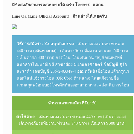
มีข้อสงสัยสามารถสอบถามได้ ครับ โดยการ
แสกน
Line Oa (Line Official Account)
ด้านล่างได้เลยครับ
วิธีการสมัคร:
สนับสนุนกิจกรรม · เดินทางเอง สมทบ ท่านละ
440 บาท (เดินทางเอง) · เดินทางกับรถทีมงาน ท่านละ 740 บาท
( เป็นค่ารถ 300 บาท) การโอน โอนเงินผ่าน บัญชีออมทรัพย์
ธนาคารไทยพาณิชย์ สาขาย่อย ม.เกษตรศาสตร์ ชื่อบัญชี สุรัช
สะราคำ เลขบัญชี 235-2-03348-4 ออมทรัพย์ เมื่อโอนแล้วกรุณา
แอดไลน์แจ้งการโอน (QR Cord ด้านล่าง) โดยแจ้งรายชื่อ
นามสกุลพร้อมเบอร์โทรศัพท์ของอาสาทุกท่าน +ส่งสลิปการโอน
จำนวนอาสาสมัครที่รับ:
50
ค่าใช้จ่าย:
· เดินทางเอง สมทบ ท่านละ 440 บาท (เดินทางเอง) ·
เดินทางกับรถทีมงาน ท่านละ 740 บาท ( เป็นค่ารถ 300 บาท)