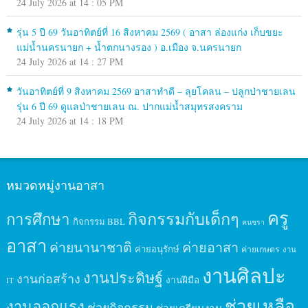
24 July 2026 at 14 : 05 PM
รุ่น 5 ปี 69 วันอาทิตย์ที่ 16 สิงหาคม 2569 ( อาสา ล่องแก่ง เก็บขยะ
แม่น้ำนครนายก + น้ำตกนางรอง ) อ.เมือง จ.นครนายก
24 July 2026 at 14 : 27 PM
วันอาทิตย์ที่ 9 สิงหาคม 2569 อาสาทำดี – ลุยโคลน – ปลูกป่าชายเลน
รุ่น 6 ปี 69 ดูแลป่าชายเลน ณ. ปากแม่น้ำสมุทรสงคราม
24 July 2026 at 14 : 18 PM
หมวดหมู่งานอาสา
ครู
กิจกรรมกับเด็กๆ
การศึกษา
กิจกรรม BBL
คนชรา
อาสา
ค่ายนานาชาติ
ค่ายอาสา
ค่ายอนุรักษ์
ค่ายเกษตร
งาน
งานศิลปะ
งานประดิษฐ์
งานก่อสร้าง
งานฝีมือ
IT
ช่วยเหลือ
งานออกแรง
ช่วยกิจกรรม
ช่วยเตรียมงาน