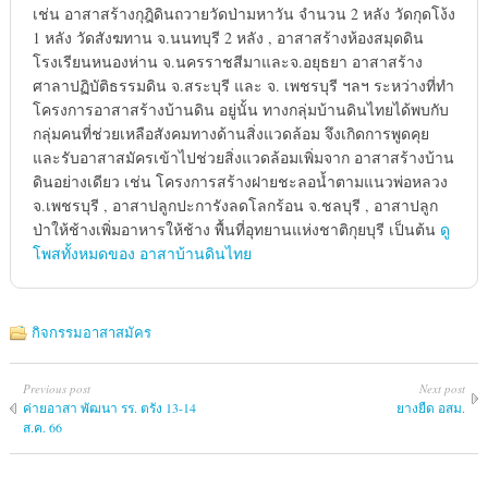
เช่น อาสาสร้างกุฎิดินถวายวัดป่ามหาวัน จำนวน 2 หลัง วัดกุดโง้ง
1 หลัง วัดสังฆทาน จ.นนทบุรี 2 หลัง , อาสาสร้างห้องสมุดดิน
โรงเรียนหนองห่าน จ.นครราชสีมาและจ.อยุธยา อาสาสร้าง
ศาลาปฏิบัติธรรมดิน จ.สระบุรี และ จ. เพชรบุรี ฯลฯ ระหว่างที่ทำ
โครงการอาสาสร้างบ้านดิน อยู่นั้น ทางกลุ่มบ้านดินไทยได้พบกับ
กลุ่มคนที่ช่วยเหลือสังคมทางด้านสิ่งแวดล้อม จึงเกิดการพูดคุย
และรับอาสาสมัครเข้าไปช่วยสิ่งแวดล้อมเพิ่มจาก อาสาสร้างบ้าน
ดินอย่างเดียว เช่น โครงการสร้างฝายชะลอน้ำตามแนวพ่อหลวง
จ.เพชรบุรี , อาสาปลูกปะการังลดโลกร้อน จ.ชลบุรี , อาสาปลูก
ป่าให้ช้างเพิ่มอาหารให้ช้าง พื้นที่อุทยานแห่งชาติกุยบุรี เป็นต้น
ดู
โพสทั้งหมดของ อาสาบ้านดินไทย
กิจกรรมอาสาสมัคร
Previous post
Next post
ค่ายอาสา พัฒนา รร. ตรัง 13-14
ยางยืด อสม.
ส.ค. 66