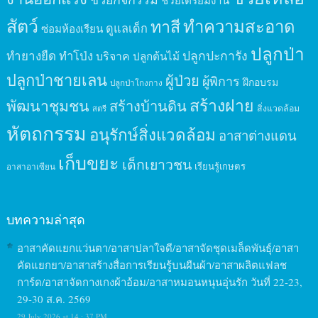
สัตว์
ทาสี
ทำความสะอาด
ดูแลเด็ก
ซ่อมห้องเรียน
ปลูกป่า
ปลูกปะการัง
ทำยางยืด
ทำโป่ง
บริจาค
ปลูกต้นไม้
ปลูกป่าชายเลน
ผู้ป่วย
ผู้พิการ
ฝึกอบรม
ปลูกป่าโกงกาง
สร้างฝาย
พัฒนาชุมชน
สร้างบ้านดิน
สิ่งแวดล้อม
สตรี
หัตถกรรม
อนุรักษ์สิ่งแวดล้อม
อาสาต่างแดน
เก็บขยะ
เด็กเยาวชน
เรียนรู้เกษตร
อาสาอาเซียน
บทความล่าสุด
อาสาคัดแยกแว่นตา/อาสาปลาใจดี/อาสาจัดชุดเมล็ดพันธุ์/อาสา
คัดแยกยา/อาสาสร้างสื่อการเรียนรู้บนผืนผ้า/อาสาผลิตแฟลช
การ์ด/อาสาจัดกางเกงผ้าอ้อม/อาสาหมอนหนุนอุ่นรัก วันที่ 22-23,
29-30 ส.ค. 2569
29 July 2026 at 14 : 37 PM