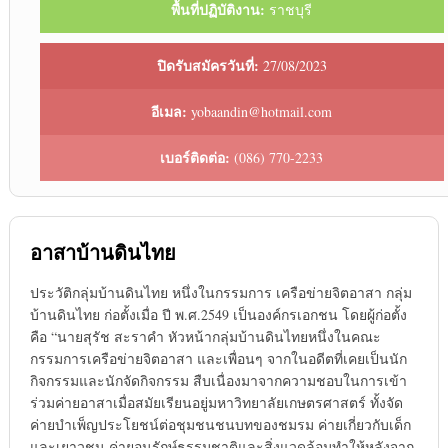
พื้นที่ปฏิบัติงาน:
ราชบุรี
ปิดรับสมัครวันที่:
27/08/2023
อีเมล:
yobaandin@hotmail.com
เบอร์ติดต่อ:
(086) 770-2233
อาสาบ้านดินไทย
ประวัติกลุ่มบ้านดินไทย หนึ่งในกรรมการ เครือข่ายจิตอาสา กลุ่ม
บ้านดินไทย ก่อตั้งเมื่อ ปี พ.ศ.2549 เป็นองค์กรเอกชน โดยผู้ก่อตั้ง
คือ “นายสุรัช สะราคำ หัวหน้ากลุ่มบ้านดินไทยหนึ่งในคณะ
กรรมการเครือข่ายจิตอาสา และเพื่อนๆ จากในอดีตที่เคยเป็นนัก
กิจกรรมและนักจัดกิจกรรม สืบเนื่องมาจากความชอบในการเข้า
ร่วมค่ายอาสาเมื่อสมัยเรียนอยู่มหาวิทยาลัยเกษตรศาสตร์ ทั้งจัด
ค่ายบำเพ็ญประโยชน์ต่อชุมชนชนบทของชมรม ค่ายเกี่ยวกับเด็ก
และเยาวชน ค่ายอนุรักษ์ธรรมชาติและสิ่งแวดล้อมทำให้หลังจาก