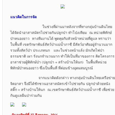
แนวคิดในการจัด
ในช่วงที่ผ่านมาหลังจากที่ทางกลุ่มบ้านดินไทย
ได้จัดนำอาสาสมัครไปช่วยกันปลูกป่า ทำโป่งเทียม ณ.หน่วยพิทักษ์
ป่าหนองยาว ทางทีมงานได้ พูดคุยกับหัวหน้าหน่วยที่ดูแล ทราบว่า
ในพื้นที่ เขตรักษาพันธ์สัตว์ป่าแม่น้ำภาชี มีสัตว์อาศัยอยู่จำนวนมาก
รวมทั้งสัตว์ป่า ประเภทนก และในช่วงหน้าแล้ง มักเกิดไฟป่า
ธรรมชาติ เผา รังนกจำนวนมาก ทำให้เป็นที่มาของการ คิดโครงการ
อาสาช่วยผู้พิทักษ์ป่า (ปลูกป่า + สร้างบ้านให้นก) ในพื้นที่หน่วย
พิทักษ์ป่าหนองยาว ซึ่งเป็นพื้นที่ ที่ค่อนข้างอุดมสมบูรณ์
จากแนวคิดดังกล่าว ทางกลุ่มบ้านดินไทยเครือข่าย
จิตอาสา จึงมีได้ชักชวนอาสาสมัครเข้าไปช่วยกัน ปลูกป่าด้วยหนัง
สติ๊ก + สร้างบ้านให้นก ณ.เขตรักษาพันธ์สัตว์ป่าแม่น้ำภาชี เพื่อช่วย
กันดูแลผืนป่าร่วมกัน
วันอาทิตย์ที่ 27 สิงหาคม 2566