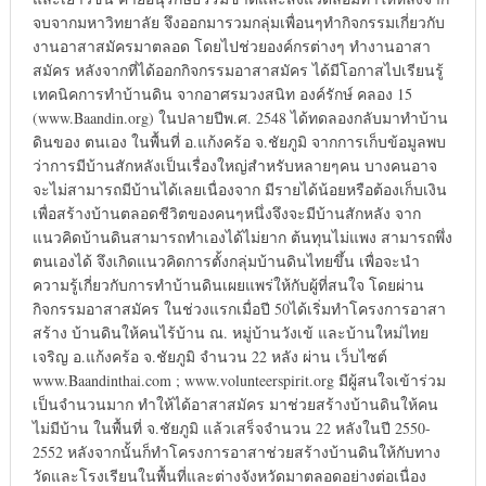
จบจากมหาวิทยาลัย จึงออกมารวมกลุ่มเพื่อนๆทำกิจกรรมเกี่ยวกับ
งานอาสาสมัครมาตลอด โดยไปช่วยองค์กรต่างๆ ทำงานอาสา
สมัคร หลังจากที่ได้ออกกิจกรรมอาสาสมัคร ได้มีโอกาสไปเรียนรู้
เทคนิคการทำบ้านดิน จากอาศรมวงสนิท องค์รักษ์ คลอง 15
(www.Baandin.org) ในปลายปีพ.ศ. 2548 ได้ทดลองกลับมาทำบ้าน
ดินของ ตนเอง ในพื้นที่ อ.แก้งคร้อ จ.ชัยภูมิ จากการเก็บข้อมูลพบ
ว่าการมีบ้านสักหลังเป็นเรื่องใหญ่สำหรับหลายๆคน บางคนอาจ
จะไม่สามารถมีบ้านได้เลยเนื่องจาก มีรายได้น้อยหรือต้องเก็บเงิน
เพื่อสร้างบ้านตลอดชีวิตของคนๆหนึ่งจึงจะมีบ้านสักหลัง จาก
แนวคิดบ้านดินสามารถทำเองได้ไม่ยาก ต้นทุนไม่แพง สามารถพึ่ง
ตนเองได้ จึงเกิดแนวคิดการตั้งกลุ่มบ้านดินไทยขึ้น เพื่อจะนำ
ความรู้เกี่ยวกับการทำบ้านดินเผยแพร่ให้กับผู้ที่สนใจ โดยผ่าน
กิจกรรมอาสาสมัคร ในช่วงแรกเมื่อปี 50ได้เริ่มทำโครงการอาสา
สร้าง บ้านดินให้คนไร้บ้าน ณ. หมู่บ้านวังเข้ และบ้านใหม่ไทย
เจริญ อ.แก้งคร้อ จ.ชัยภูมิ จำนวน 22 หลัง ผ่าน เว็บไซต์
www.Baandinthai.com ; www.volunteerspirit.org มีผู้สนใจเข้าร่วม
เป็นจำนวนมาก ทำให้ได้อาสาสมัคร มาช่วยสร้างบ้านดินให้คน
ไม่มีบ้าน ในพื้นที่ จ.ชัยภูมิ แล้วเสร็จจำนวน 22 หลังในปี 2550-
2552 หลังจากนั้นก็ทำโครงการอาสาช่วยสร้างบ้านดินให้กับทาง
วัดและโรงเรียนในพื้นที่และต่างจังหวัดมาตลอดอย่างต่อเนื่อง