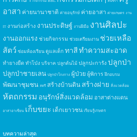
กิจกรรม BBL
คนชรา
อาสา
ค่ายนานาชาติ
ค่ายอาสา
ค่ายอนุรักษ์
ค่ายเกษตร
งาน
งานศิลปะ
งานประดิษฐ์
งานก่อสร้าง
งานฝีมือ
IT
ช่วยเหลือ
งานออกแรง
ช่วยกิจกรรม
ช่วยเตรียมงาน
สัตว์
ทาสี
ทำความสะอาด
ดูแลเด็ก
ซ่อมห้องเรียน
ปลูกป่า
ปลูกปะการัง
ทำยางยืด
ทำโป่ง
บริจาค
ปลูกต้นไม้
ปลูกป่าชายเลน
ผู้ป่วย
ผู้พิการ
ฝึกอบรม
ปลูกป่าโกงกาง
สร้างฝาย
พัฒนาชุมชน
สร้างบ้านดิน
สิ่งแวดล้อม
สตรี
หัตถกรรม
อนุรักษ์สิ่งแวดล้อม
อาสาต่างแดน
เก็บขยะ
เด็กเยาวชน
เรียนรู้เกษตร
อาสาอาเซียน
บทความล่าสุด