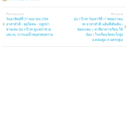
Previous post
Next post
วันอาทิตย์ที่ 27 เมษายน 2568
รุ่น 3 ปี 68 วันเสาร์ที่ 17 พฤษภาคม
อาสาทำดี - ลุยโคลน - ปลูกป่า
68 อาสาทำดี แต้มสีเติมฝัน (
ชายเลน รุ่น 4 ปี 68 ดูแลป่าชาย
ซ่อมแซม + ทาสีอาคารเรียน ให้
เลน ณ. ปากแม่น้ำสมุทรสงคราม
น้อง ) โรงเรียนวัดตะโกสูง
อ.ดอนตูม จ.นครปฐม