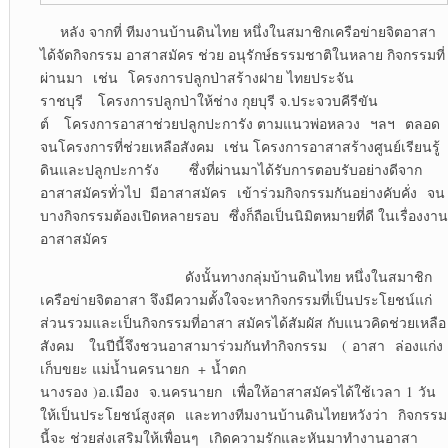
หลัง จากที่ ทีมงานบ้านดินไทย หนึ่งในสมาชิกเครือข่ายจิตอาสา
ได้จัดกิจกรรม อาสาสมัคร ช่วย อนุรักษ์ธรรมชาติในหลาย กิจกรรมที่
ผ่านมา เช่น โครงการปลูกป่าสร้างฝาย ไทยประจัน
ราชบุรี โครงการปลูกป่าให้ช่าง กุยบุรี จ.ประจวบคีรีขัน
ต์ โครงการอาสาช่วยปลูกปะการัง ตามแนวพ่อหลวง ฯลฯ ตลอด
จนโครงการที่ช่วยเหลือสังคม เช่น โครงการอาสาสร้างศูนย์เรียนรู้
ดินและปลูกปะการัง ซึ่งที่ผ่านมาได้รับการตอบรับอย่างดีจาก
อาสาสมัครทั่วไป มีอาสาสมัคร เข้าร่วมกิจกรรมกันอย่างคับคั่ง จน
บางกิจกรรมต้องเปิดหลายรอบ ซึ่งก็ถือเป็นนิมิตหมายที่ดี ในเรื่องงาน
อาสาสมัคร
ดังนั้นทางกลุ่มบ้านดินไทย หนึ่งในสมาชิก
เครือข่ายจิตอาสา จึงมีความตั้งใจจะหากิจกรรมที่เป็นประโยชน์แก่
ส่วนรวมและเป็นกิจกรรมที่อาสา สมัครได้สัมผัส กับแนวคิดช่วยเหลือ
สังคม ในปีนี้จึงชวนอาสามาร่วมกันทำกิจกรรม ( อาสา ล่องแก่ง
เก็บขยะ แม่น้ำนครนายก + น้ำตก
นางรอง )อ.เมือง จ.นครนายก เพื่อให้อาสาสมัครได้ใช้เวลา 1 วัน
ให้เป็นประโยชน์สูงสุด และทางทีมงานบ้านดินไทยหวังว่า กิจกรรม
นี้จะ ช่วยส่งเสริมให้เพื่อนๆ เกิดความรักและหันมาทำงานอาสา