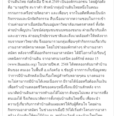
บ้านดินไทย ก่อตั้งเมื่อ ปี พ.ศ.2549 เป็นองค์กรเอกชน โดยผู้ก่อตั้ง
คือ “นายสุรัช สะราคำ หัวหน้ากลุ่มบ้านดินไทยหนึ่งในคณะ
กรรมการเครือข่ายจิตอาสา และเพื่อนๆ จากในอดีตที่เคยเป็นนัก
กิจกรรมและนักจัดกิจกรรม สืบเนื่องมาจากความชอบในการเข้า
ร่วมค่ายอาสาเมื่อสมัยเรียนอยู่มหาวิทยาลัยเกษตรศาสตร์ ทั้งจัด
ค่ายบำเพ็ญประโยชน์ต่อชุมชนชนบทของชมรม ค่ายเกี่ยวกับเด็ก
และเยาวชน ค่ายอนุรักษ์ธรรมชาติและสิ่งแวดล้อมทำให้หลังจาก
จบจากมหาวิทยาลัย จึงออกมารวมกลุ่มเพื่อนๆทำกิจกรรมเกี่ยวกับ
งานอาสาสมัครมาตลอด โดยไปช่วยองค์กรต่างๆ ทำงานอาสา
สมัคร หลังจากที่ได้ออกกิจกรรมอาสาสมัคร ได้มีโอกาสไปเรียนรู้
เทคนิคการทำบ้านดิน จากอาศรมวงสนิท องค์รักษ์ คลอง 15
(www.Baandin.org) ในปลายปีพ.ศ. 2548 ได้ทดลองกลับมาทำบ้าน
ดินของ ตนเอง ในพื้นที่ อ.แก้งคร้อ จ.ชัยภูมิ จากการเก็บข้อมูลพบ
ว่าการมีบ้านสักหลังเป็นเรื่องใหญ่สำหรับหลายๆคน บางคนอาจ
จะไม่สามารถมีบ้านได้เลยเนื่องจาก มีรายได้น้อยหรือต้องเก็บเงิน
เพื่อสร้างบ้านตลอดชีวิตของคนๆหนึ่งจึงจะมีบ้านสักหลัง จาก
แนวคิดบ้านดินสามารถทำเองได้ไม่ยาก ต้นทุนไม่แพง สามารถพึ่ง
ตนเองได้ จึงเกิดแนวคิดการตั้งกลุ่มบ้านดินไทยขึ้น เพื่อจะนำ
ความรู้เกี่ยวกับการทำบ้านดินเผยแพร่ให้กับผู้ที่สนใจ โดยผ่าน
กิจกรรมอาสาสมัคร ในช่วงแรกเมื่อปี 50ได้เริ่มทำโครงการอาสา
สร้าง บ้านดินให้คนไร้บ้าน ณ. หมู่บ้านวังเข้ และบ้านใหม่ไทย