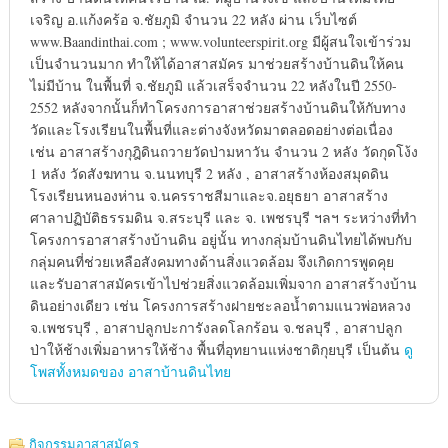
เจริญ อ.แก้งคร้อ จ.ชัยภูมิ จำนวน 22 หลัง ผ่าน เว็บไซต์
www.Baandinthai.com ; www.volunteerspirit.org มีผู้สนใจเข้าร่วม
เป็นจำนวนมาก ทำให้ได้อาสาสมัคร มาช่วยสร้างบ้านดินให้คน
ไม่มีบ้าน ในพื้นที่ จ.ชัยภูมิ แล้วเสร็จจำนวน 22 หลังในปี 2550-
2552 หลังจากนั้นก็ทำโครงการอาสาช่วยสร้างบ้านดินให้กับทาง
วัดและโรงเรียนในพื้นที่และต่างจังหวัดมาตลอดอย่างต่อเนื่อง
เช่น อาสาสร้างกุฎิดินถวายวัดป่ามหาวัน จำนวน 2 หลัง วัดกุดโง้ง
1 หลัง วัดสังฆทาน จ.นนทบุรี 2 หลัง , อาสาสร้างห้องสมุดดิน
โรงเรียนหนองห่าน จ.นครราชสีมาและจ.อยุธยา อาสาสร้าง
ศาลาปฏิบัติธรรมดิน จ.สระบุรี และ จ. เพชรบุรี ฯลฯ ระหว่างที่ทำ
โครงการอาสาสร้างบ้านดิน อยู่นั้น ทางกลุ่มบ้านดินไทยได้พบกับ
กลุ่มคนที่ช่วยเหลือสังคมทางด้านสิ่งแวดล้อม จึงเกิดการพูดคุย
และรับอาสาสมัครเข้าไปช่วยสิ่งแวดล้อมเพิ่มจาก อาสาสร้างบ้าน
ดินอย่างเดียว เช่น โครงการสร้างฝายชะลอน้ำตามแนวพ่อหลวง
จ.เพชรบุรี , อาสาปลูกปะการังลดโลกร้อน จ.ชลบุรี , อาสาปลูก
ป่าให้ช้างเพิ่มอาหารให้ช้าง พื้นที่อุทยานแห่งชาติกุยบุรี เป็นต้น
ดู
โพสทั้งหมดของ อาสาบ้านดินไทย
กิจกรรมอาสาสมัคร