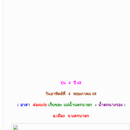
รุ่น
4 ปี 68
วันอาทิตย์ที่ 4 พฤษภาคม
68
(
อาส
า
ล่องแก่ง
เก็บขยะ
แม่น้ำนครนายก
+
น้ำตกนางรอง
)
อ.เมือง จ.นครนายก