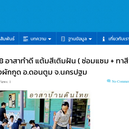
สัมพันธ์
บทความ
ฐานข้อมูล
เกี่ยวกับเร
 68 อาสาทำดี แต้มสีเติมฝัน ( ซ่อมแซม + ทาสี
ทุ่งผักกูด อ.ดอนตูม จ.นครปฐม
No Commen
Views: 1