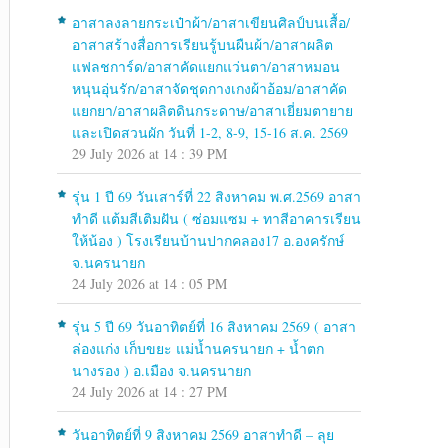
อาสาลงลายกระเป๋าผ้า/อาสาเขียนศิลป์บนเสื้อ/
อาสาสร้างสื่อการเรียนรู้บนผืนผ้า/อาสาผลิต
แฟลชการ์ด/อาสาคัดแยกแว่นตา/อาสาหมอน
หนุนอุ่นรัก/อาสาจัดชุดกางเกงผ้าอ้อม/อาสาคัด
แยกยา/อาสาผลิตดินกระดาษ/อาสาเยี่ยมตายาย
และเปิดสวนผัก วันที่ 1-2, 8-9, 15-16 ส.ค. 2569
29 July 2026 at 14 : 39 PM
รุ่น 1 ปี 69 วันเสาร์ที่ 22 สิงหาคม พ.ศ.2569 อาสา
ทำดี แต้มสีเติมฝัน ( ซ่อมแซม + ทาสีอาคารเรียน
ให้น้อง ) โรงเรียนบ้านปากคลอง17 อ.องครักษ์
จ.นครนายก
24 July 2026 at 14 : 05 PM
รุ่น 5 ปี 69 วันอาทิตย์ที่ 16 สิงหาคม 2569 ( อาสา
ล่องแก่ง เก็บขยะ แม่น้ำนครนายก + น้ำตก
นางรอง ) อ.เมือง จ.นครนายก
24 July 2026 at 14 : 27 PM
วันอาทิตย์ที่ 9 สิงหาคม 2569 อาสาทำดี – ลุย