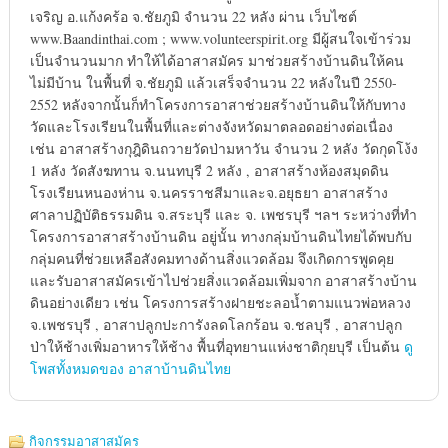
เจริญ อ.แก้งคร้อ จ.ชัยภูมิ จำนวน 22 หลัง ผ่าน เว็บไซต์
www.Baandinthai.com ; www.volunteerspirit.org มีผู้สนใจเข้าร่วม
เป็นจำนวนมาก ทำให้ได้อาสาสมัคร มาช่วยสร้างบ้านดินให้คน
ไม่มีบ้าน ในพื้นที่ จ.ชัยภูมิ แล้วเสร็จจำนวน 22 หลังในปี 2550-
2552 หลังจากนั้นก็ทำโครงการอาสาช่วยสร้างบ้านดินให้กับทาง
วัดและโรงเรียนในพื้นที่และต่างจังหวัดมาตลอดอย่างต่อเนื่อง
เช่น อาสาสร้างกุฎิดินถวายวัดป่ามหาวัน จำนวน 2 หลัง วัดกุดโง้ง
1 หลัง วัดสังฆทาน จ.นนทบุรี 2 หลัง , อาสาสร้างห้องสมุดดิน
โรงเรียนหนองห่าน จ.นครราชสีมาและจ.อยุธยา อาสาสร้าง
ศาลาปฏิบัติธรรมดิน จ.สระบุรี และ จ. เพชรบุรี ฯลฯ ระหว่างที่ทำ
โครงการอาสาสร้างบ้านดิน อยู่นั้น ทางกลุ่มบ้านดินไทยได้พบกับ
กลุ่มคนที่ช่วยเหลือสังคมทางด้านสิ่งแวดล้อม จึงเกิดการพูดคุย
และรับอาสาสมัครเข้าไปช่วยสิ่งแวดล้อมเพิ่มจาก อาสาสร้างบ้าน
ดินอย่างเดียว เช่น โครงการสร้างฝายชะลอน้ำตามแนวพ่อหลวง
จ.เพชรบุรี , อาสาปลูกปะการังลดโลกร้อน จ.ชลบุรี , อาสาปลูก
ป่าให้ช้างเพิ่มอาหารให้ช้าง พื้นที่อุทยานแห่งชาติกุยบุรี เป็นต้น
ดู
โพสทั้งหมดของ อาสาบ้านดินไทย
กิจกรรมอาสาสมัคร