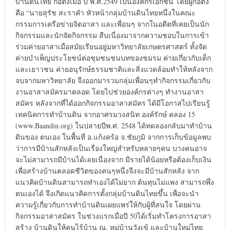
บ้านดินไทย ก่อตั้งเมื่อ ปี พ.ศ.2549 เป็นองค์กรเอกชน โดยผู้ก่อตั้ง
คือ “นายสุรัช สะราคำ หัวหน้ากลุ่มบ้านดินไทยหนึ่งในคณะ
กรรมการเครือข่ายจิตอาสา และเพื่อนๆ จากในอดีตที่เคยเป็นนัก
กิจกรรมและนักจัดกิจกรรม สืบเนื่องมาจากความชอบในการเข้า
ร่วมค่ายอาสาเมื่อสมัยเรียนอยู่มหาวิทยาลัยเกษตรศาสตร์ ทั้งจัด
ค่ายบำเพ็ญประโยชน์ต่อชุมชนชนบทของชมรม ค่ายเกี่ยวกับเด็ก
และเยาวชน ค่ายอนุรักษ์ธรรมชาติและสิ่งแวดล้อมทำให้หลังจาก
จบจากมหาวิทยาลัย จึงออกมารวมกลุ่มเพื่อนๆทำกิจกรรมเกี่ยวกับ
งานอาสาสมัครมาตลอด โดยไปช่วยองค์กรต่างๆ ทำงานอาสา
สมัคร หลังจากที่ได้ออกกิจกรรมอาสาสมัคร ได้มีโอกาสไปเรียนรู้
เทคนิคการทำบ้านดิน จากอาศรมวงสนิท องค์รักษ์ คลอง 15
(www.Baandin.org) ในปลายปีพ.ศ. 2548 ได้ทดลองกลับมาทำบ้าน
ดินของ ตนเอง ในพื้นที่ อ.แก้งคร้อ จ.ชัยภูมิ จากการเก็บข้อมูลพบ
ว่าการมีบ้านสักหลังเป็นเรื่องใหญ่สำหรับหลายๆคน บางคนอาจ
จะไม่สามารถมีบ้านได้เลยเนื่องจาก มีรายได้น้อยหรือต้องเก็บเงิน
เพื่อสร้างบ้านตลอดชีวิตของคนๆหนึ่งจึงจะมีบ้านสักหลัง จาก
แนวคิดบ้านดินสามารถทำเองได้ไม่ยาก ต้นทุนไม่แพง สามารถพึ่ง
ตนเองได้ จึงเกิดแนวคิดการตั้งกลุ่มบ้านดินไทยขึ้น เพื่อจะนำ
ความรู้เกี่ยวกับการทำบ้านดินเผยแพร่ให้กับผู้ที่สนใจ โดยผ่าน
กิจกรรมอาสาสมัคร ในช่วงแรกเมื่อปี 50ได้เริ่มทำโครงการอาสา
สร้าง บ้านดินให้คนไร้บ้าน ณ. หมู่บ้านวังเข้ และบ้านใหม่ไทย