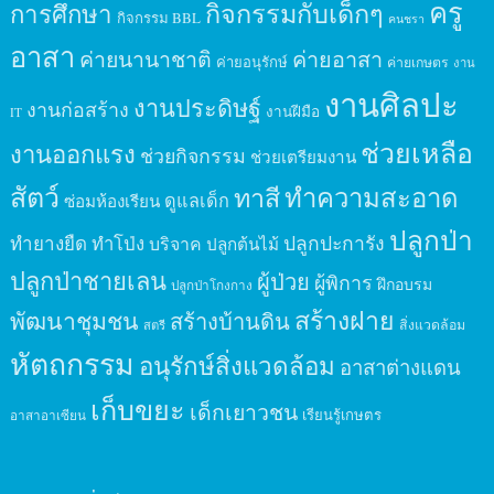
ครู
กิจกรรมกับเด็กๆ
การศึกษา
กิจกรรม BBL
คนชรา
อาสา
ค่ายนานาชาติ
ค่ายอาสา
ค่ายอนุรักษ์
ค่ายเกษตร
งาน
งานศิลปะ
งานประดิษฐ์
งานก่อสร้าง
งานฝีมือ
IT
ช่วยเหลือ
งานออกแรง
ช่วยกิจกรรม
ช่วยเตรียมงาน
สัตว์
ทาสี
ทำความสะอาด
ดูแลเด็ก
ซ่อมห้องเรียน
ปลูกป่า
ปลูกปะการัง
ทำยางยืด
ทำโป่ง
บริจาค
ปลูกต้นไม้
ปลูกป่าชายเลน
ผู้ป่วย
ผู้พิการ
ฝึกอบรม
ปลูกป่าโกงกาง
สร้างฝาย
พัฒนาชุมชน
สร้างบ้านดิน
สิ่งแวดล้อม
สตรี
หัตถกรรม
อนุรักษ์สิ่งแวดล้อม
อาสาต่างแดน
เก็บขยะ
เด็กเยาวชน
เรียนรู้เกษตร
อาสาอาเซียน