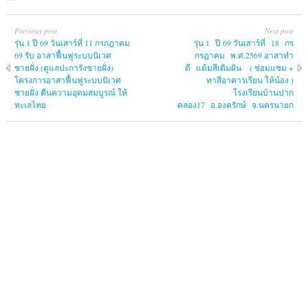
Previous post
Next post
รุ่น 1 ปี 69 วันเสาร์ที่ 11 กรกฎาคม
รุ่น 1 ปี 69 วันเสาร์ที่ 18 กร
69 รับ อาสาฟื้นฟูระบบนิเวศ
กรฎาคม พ.ศ.2569 อาสาทำ
ชายฝั่ง (ดูแลปะการังชายฝั่ง)
ดี แต้มสีเติมฝัน ( ซ่อมแซม +
โครงการอาสาฟื้นฟูระบบนิเวศ
ทาสีอาคารเรียน ให้น้อง )
ชายฝั่ง คืนความอุดมสมบูรณ์ ให้
โรงเรียนบ้านปาก
ทะเลไทย
คลอง17 อ.องครักษ์ จ.นครนายก