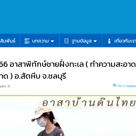
สัมพันธ์
บทความ
ฐานข้อมูล
เกี่ยวกับเร
 66 อาสาพิทักษ์ชายฝั่งทะเล ( ทำความสะอาด
 ) อ.สัตหีบ จ.ชลบุรี
No Commen
iews: 0