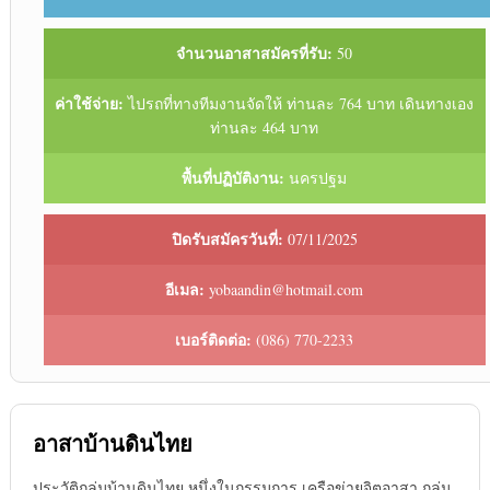
จำนวนอาสาสมัครที่รับ:
50
ค่าใช้จ่าย:
ไปรถที่ทางทีมงานจัดให้ ท่านละ 764 บาท เดินทางเอง
ท่านละ 464 บาท
พื้นที่ปฏิบัติงาน:
นครปฐม
ปิดรับสมัครวันที่:
07/11/2025
อีเมล:
yobaandin@hotmail.com
เบอร์ติดต่อ:
(086) 770-2233
อาสาบ้านดินไทย
ประวัติกลุ่มบ้านดินไทย หนึ่งในกรรมการ เครือข่ายจิตอาสา กลุ่ม