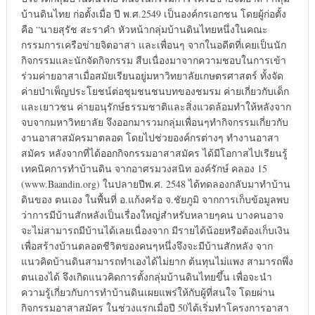
บ้านดินไทย ก่อตั้งเมื่อ ปี พ.ศ.2549 เป็นองค์กรเอกชน โดยผู้ก่อตั้ง
คือ “นายสุรัช สะราคำ หัวหน้ากลุ่มบ้านดินไทยหนึ่งในคณะ
กรรมการเครือข่ายจิตอาสา และเพื่อนๆ จากในอดีตที่เคยเป็นนัก
กิจกรรมและนักจัดกิจกรรม สืบเนื่องมาจากความชอบในการเข้า
ร่วมค่ายอาสาเมื่อสมัยเรียนอยู่มหาวิทยาลัยเกษตรศาสตร์ ทั้งจัด
ค่ายบำเพ็ญประโยชน์ต่อชุมชนชนบทของชมรม ค่ายเกี่ยวกับเด็ก
และเยาวชน ค่ายอนุรักษ์ธรรมชาติและสิ่งแวดล้อมทำให้หลังจาก
จบจากมหาวิทยาลัย จึงออกมารวมกลุ่มเพื่อนๆทำกิจกรรมเกี่ยวกับ
งานอาสาสมัครมาตลอด โดยไปช่วยองค์กรต่างๆ ทำงานอาสา
สมัคร หลังจากที่ได้ออกกิจกรรมอาสาสมัคร ได้มีโอกาสไปเรียนรู้
เทคนิคการทำบ้านดิน จากอาศรมวงสนิท องค์รักษ์ คลอง 15
(www.Baandin.org) ในปลายปีพ.ศ. 2548 ได้ทดลองกลับมาทำบ้าน
ดินของ ตนเอง ในพื้นที่ อ.แก้งคร้อ จ.ชัยภูมิ จากการเก็บข้อมูลพบ
ว่าการมีบ้านสักหลังเป็นเรื่องใหญ่สำหรับหลายๆคน บางคนอาจ
จะไม่สามารถมีบ้านได้เลยเนื่องจาก มีรายได้น้อยหรือต้องเก็บเงิน
เพื่อสร้างบ้านตลอดชีวิตของคนๆหนึ่งจึงจะมีบ้านสักหลัง จาก
แนวคิดบ้านดินสามารถทำเองได้ไม่ยาก ต้นทุนไม่แพง สามารถพึ่ง
ตนเองได้ จึงเกิดแนวคิดการตั้งกลุ่มบ้านดินไทยขึ้น เพื่อจะนำ
ความรู้เกี่ยวกับการทำบ้านดินเผยแพร่ให้กับผู้ที่สนใจ โดยผ่าน
กิจกรรมอาสาสมัคร ในช่วงแรกเมื่อปี 50ได้เริ่มทำโครงการอาสา