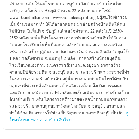
สร้าง บ้านดินให้คนไร้บ้าน ณ. หมู่บ้านวังเข้ และบ้านใหม่ไทย
เจริญ อ.แก้งคร้อ จ.ชัยภูมิ จำนวน 22 หลัง ผ่าน เว็บไซต์
www.Baandinthai.com ; www.volunteerspirit.org มีผู้สนใจเข้าร่วม
เป็นจำนวนมาก ทำให้ได้อาสาสมัคร มาช่วยสร้างบ้านดินให้คน
ไม่มีบ้าน ในพื้นที่ จ.ชัยภูมิ แล้วเสร็จจำนวน 22 หลังในปี 2550-
2552 หลังจากนั้นก็ทำโครงการอาสาช่วยสร้างบ้านดินให้กับทาง
วัดและโรงเรียนในพื้นที่และต่างจังหวัดมาตลอดอย่างต่อเนื่อง
เช่น อาสาสร้างกุฎิดินถวายวัดป่ามหาวัน จำนวน 2 หลัง วัดกุดโง้ง
1 หลัง วัดสังฆทาน จ.นนทบุรี 2 หลัง , อาสาสร้างห้องสมุดดิน
โรงเรียนหนองห่าน จ.นครราชสีมาและจ.อยุธยา อาสาสร้าง
ศาลาปฏิบัติธรรมดิน จ.สระบุรี และ จ. เพชรบุรี ฯลฯ ระหว่างที่ทำ
โครงการอาสาสร้างบ้านดิน อยู่นั้น ทางกลุ่มบ้านดินไทยได้พบกับ
กลุ่มคนที่ช่วยเหลือสังคมทางด้านสิ่งแวดล้อม จึงเกิดการพูดคุย
และรับอาสาสมัครเข้าไปช่วยสิ่งแวดล้อมเพิ่มจาก อาสาสร้างบ้าน
ดินอย่างเดียว เช่น โครงการสร้างฝายชะลอน้ำตามแนวพ่อหลวง
จ.เพชรบุรี , อาสาปลูกปะการังลดโลกร้อน จ.ชลบุรี , อาสาปลูก
ป่าให้ช้างเพิ่มอาหารให้ช้าง พื้นที่อุทยานแห่งชาติกุยบุรี เป็นต้น
ดู
โพสทั้งหมดของ อาสาบ้านดินไทย