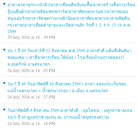
อาสาลงลายกระเป๋าผ้า/อาสาเขียนศิลป์บนเสื้อ/อาสาสร้างสื่อการเรียน
รู้บนผืนผ้า/อาสาผลิตแฟลชการ์ด/อาสาคัดแยกแว่นตา/อาสาหมอน
หนุนอุ่นรัก/อาสาจัดชุดกางเกงผ้าอ้อม/อาสาคัดแยกยา/อาสาผลิตดิน
กระดาษ/อาสาเยี่ยมตายายและเปิดสวนผัก วันที่ 1-2, 8-9, 15-16 ส.ค.
2569
29 July 2026 at 14 : 39 PM
รุ่น 1 ปี 69 วันเสาร์ที่ 22 สิงหาคม พ.ศ.2569 อาสาทำดี แต้มสีเติมฝัน (
ซ่อมแซม + ทาสีอาคารเรียน ให้น้อง ) โรงเรียนบ้านปากคลอง17
อ.องครักษ์ จ.นครนายก
24 July 2026 at 14 : 05 PM
รุ่น 5 ปี 69 วันอาทิตย์ที่ 16 สิงหาคม 2569 ( อาสา ล่องแก่ง เก็บขยะ
แม่น้ำนครนายก + น้ำตกนางรอง ) อ.เมือง จ.นครนายก
24 July 2026 at 14 : 27 PM
วันอาทิตย์ที่ 9 สิงหาคม 2569 อาสาทำดี – ลุยโคลน – ปลูกป่าชายเลน
รุ่น 6 ปี 69 ดูแลป่าชายเลน ณ. ปากแม่น้ำสมุทรสงคราม
24 July 2026 at 14 : 18 PM