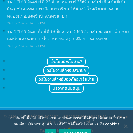
รุ่น 1 ปี 69 วันเสาร์ที่ 22 สิงหาคม พ.ศ.2569 อาสาทำดี แต้มสีเติม
ฝัน ( ซ่อมแซม + ทาสีอาคารเรียน ให้น้อง ) โรงเรียนบ้านปาก
คลอง17 อ.องครักษ์ จ.นครนายก
24 July 2026 at 14 : 05 PM
รุ่น 5 ปี 69 วันอาทิตย์ที่ 16 สิงหาคม 2569 ( อาสา ล่องแก่ง เก็บขยะ
แม่น้ำนครนายก + น้ำตกนางรอง ) อ.เมือง จ.นครนายก
24 July 2026 at 14 : 27 PM
เว็บไซต์มีอะไรบ้าง?
วิธีใช้งานสำหรับสมาชิก
วิธีใช้งานสำหรับองค์กรเครือข่าย
บริจาคสนับสนุน
© 2004 - 2024
เครือข่ายจิตอาสา : งานอาสาสมัคร จิตอาสา | Volunteerspirit
เราใช้คุกกี้เพื่อให้แน่ใจว่าเรามอบประสบการณ์ที่ดีที่สุดแก่คุณบนเว็บไซต์
Network
. All rights reserved.
กดเลือก OK หากคุณประสงค์ใช้ไซต์นี้ต่อไป เพื่อยอมรับ cookies
Designed by
OK
Privacy policy