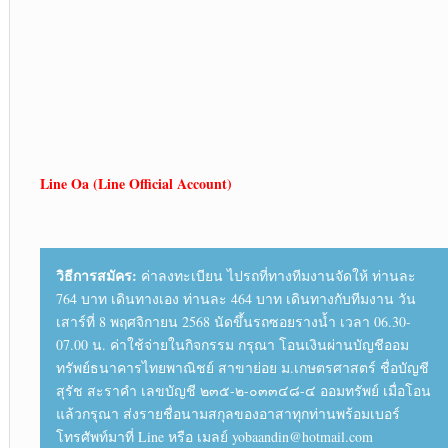
Line Oa (Line Official Account)
วิธีการสมัคร:
ค่าลงทะเบียน ไปรถที่ทางทีมงานจัดให้ ท่านละ
764 บาท เดินทางเอง ท่านละ 464 บาท เดินทางกับทีมงาน วัน
เสาร์ที่ 8 พฤศจิกายน 2568 นัดขึ้นรถซอยรางน้ำ เวลา 06.30-
07.00 น. ค่าใช้จ่ายในกิจกรรม กรุณา โอนเงินผ่านบัญชีออม
ทรัพย์ธนาคารไทยพาณิชย์ สาขาย่อย ม.เกษตรศาสตร์ ชื่อบัญชี
สุรัช สะราคำ เลขบัญชี ๒๓๕-๒-๐๓๓๔๘-๔ ออมทรัพย์ เมื่อโอน
แล้วกรุณา ส่งรายชื่อนามสกุลของอาสาทุกท่านพร้อมเบอร์
โทรศัพท์มาที่ Line หรือ เมลย์ yobaandin@hotmail.com