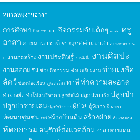
หมวดหมู่งานอาสา
ครู
กิจกรรมกับเด็กๆ
การศึกษา
กิจกรรม BBL
คนชรา
อาสา
ค่ายนานาชาติ
ค่ายอาสา
ค่ายอนุรักษ์
ค่ายเกษตร
งาน
งานศิลปะ
งานประดิษฐ์
งานก่อสร้าง
งานฝีมือ
IT
ช่วยเหลือ
งานออกแรง
ช่วยกิจกรรม
ช่วยเตรียมงาน
สัตว์
ทาสี
ทำความสะอาด
ดูแลเด็ก
ซ่อมห้องเรียน
ปลูกป่า
ปลูกปะการัง
ทำยางยืด
ทำโป่ง
บริจาค
ปลูกต้นไม้
ปลูกป่าชายเลน
ผู้ป่วย
ผู้พิการ
ฝึกอบรม
ปลูกป่าโกงกาง
สร้างฝาย
พัฒนาชุมชน
สร้างบ้านดิน
สิ่งแวดล้อม
สตรี
หัตถกรรม
อนุรักษ์สิ่งแวดล้อม
อาสาต่างแดน