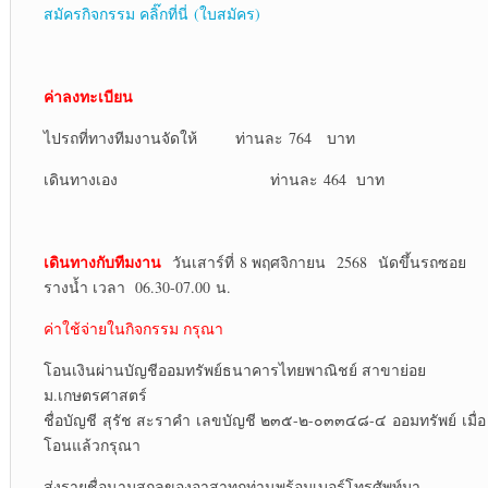
สมัครกิจกรรม คลิ๊กที่นี่ (ใบสมัคร)
ค่าลงทะเบียน
ไปรถที่ทางทีมงานจัดให้ ท่านละ 764 บาท
เดินทางเอง ท่านละ 464 บาท
เดินทางกับทีมงาน
วันเสาร์ที่ 8 พฤศจิกายน 2568 นัดขึ้นรถซอย
รางน้ำ เวลา 06.30-07.00 น.
ค่าใช้จ่ายในกิจกรรม กรุณา
โอนเงินผ่านบัญชีออมทรัพย์ธนาคารไทยพาณิชย์ สาขาย่อย
ม.เกษตรศาสตร์
ชื่อบัญชี สุรัช สะราคำ เลขบัญชี ๒๓๕-๒-๐๓๓๔๘-๔ ออมทรัพย์ เมื่อ
โอนแล้วกรุณา
ส่งรายชื่อนามสกุลของอาสาทุกท่านพร้อมเบอร์โทรศัพท์มา