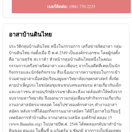
เบอร์ติดต่อ:
(086) 770-2233
อาสาบ้านดินไทย
ประวัติกลุ่มบ้านดินไทย หนึ่งในกรรมการ เครือข่ายจิตอาสา กลุ่ม
บ้านดินไทย ก่อตั้งเมื่อ ปี พ.ศ.2549 เป็นองค์กรเอกชน โดยผู้ก่อตั้ง
คือ “นายสุรัช สะราคำ หัวหน้ากลุ่มบ้านดินไทยหนึ่งในคณะ
กรรมการเครือข่ายจิตอาสา และเพื่อนๆ จากในอดีตที่เคยเป็นนัก
กิจกรรมและนักจัดกิจกรรม สืบเนื่องมาจากความชอบในการเข้า
ร่วมค่ายอาสาเมื่อสมัยเรียนอยู่มหาวิทยาลัยเกษตรศาสตร์ ทั้งจัด
ค่ายบำเพ็ญประโยชน์ต่อชุมชนชนบทของชมรม ค่ายเกี่ยวกับเด็ก
และเยาวชน ค่ายอนุรักษ์ธรรมชาติและสิ่งแวดล้อมทำให้หลังจาก
จบจากมหาวิทยาลัย จึงออกมารวมกลุ่มเพื่อนๆทำกิจกรรมเกี่ยวกับ
งานอาสาสมัครมาตลอด โดยไปช่วยองค์กรต่างๆ ทำงานอาสา
สมัคร หลังจากที่ได้ออกกิจกรรมอาสาสมัคร ได้มีโอกาสไปเรียนรู้
เทคนิคการทำบ้านดิน จากอาศรมวงสนิท องค์รักษ์ คลอง 15
(www.Baandin.org) ในปลายปีพ.ศ. 2548 ได้ทดลองกลับมาทำบ้าน
ดินของ ตนเอง ในพื้นที่ อ.แก้งคร้อ จ.ชัยภูมิ จากการเก็บข้อมูลพบ