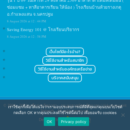
รุ่น 1 ปี 69 วันเสาร์ที่ 29 สิงหาคม 2569 อาสาทำดี แต้มสีเติมฝัน (
ซ่อมแซม + ทาสีอาคารเรียน ให้น้อง ) โรงเรียนบ้านห้วยรางเกตุ
อ.กำแพงแสน จ.นครปฐม
8 August 2026 at 12 : 44 PM
Saving Energy 101 @ โรงเรียนปริยากร
8 August 2026 at 12 : 58 PM
เว็บไซต์มีอะไรบ้าง?
วิธีใช้งานสำหรับสมาชิก
วิธีใช้งานสำหรับองค์กรเครือข่าย
บริจาคสนับสนุน
© 2004 - 2024
เครือข่ายจิตอาสา : งานอาสาสมัคร จิตอาสา | Volunteerspirit
เราใช้คุกกี้เพื่อให้แน่ใจว่าเรามอบประสบการณ์ที่ดีที่สุดแก่คุณบนเว็บไซต์
Network
. All rights reserved.
กดเลือก OK หากคุณประสงค์ใช้ไซต์นี้ต่อไป เพื่อยอมรับ cookies
Designed by
OK
Privacy policy