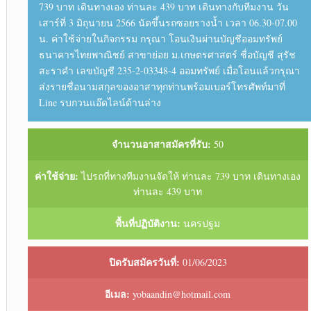
739 บาท เดินทางเอง ท่านละ 439 บาท เดินทางกับทีมงาน วัน
เสาร์ที่ 3 มิถุนายน 2566 นัดขึ้นรถซอยรางน้ำ เวลา 06.30-07.00
น. ค่าใช้จ่ายในกิจกรรม กรุณา โอนเงินผ่านบัญชีออมทรัพย์
ธนาคารไทยพาณิชย์ สาขาย่อย ม.เกษตรศาสตร์ ชื่อบัญชี สุรัช
สะราคำ เลขบัญชี 235-2-03348-4 ออมทรัพย์ เมื่อโอนแล้วกรุณา
ส่งรายชื่อนามสกุลของอาสาทุกท่านพร้อมเบอร์โทรศัพท์มาที่
Line รบกวนแอ๊ดไลน์ด้านล่าง
จำนวนอาสาสมัครที่รับ:
50
ค่าใช้จ่าย:
ไปรถที่ทางทีมงานจัดให้ ท่านละ 739 บาท เดินทางเอง
ท่านละ 439 บาท
พื้นที่ปฏิบัติงาน:
นครปฐม
ปิดรับสมัครวันที่:
01/06/2023
อีเมล:
yobaandin@hotmail.com