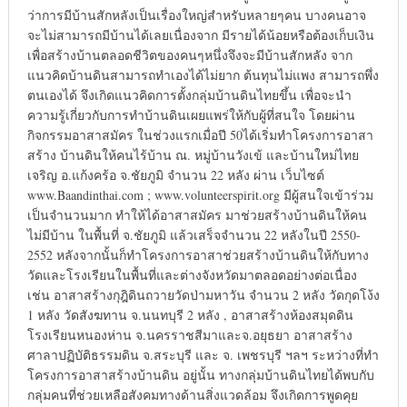
ว่าการมีบ้านสักหลังเป็นเรื่องใหญ่สำหรับหลายๆคน บางคนอาจ
จะไม่สามารถมีบ้านได้เลยเนื่องจาก มีรายได้น้อยหรือต้องเก็บเงิน
เพื่อสร้างบ้านตลอดชีวิตของคนๆหนึ่งจึงจะมีบ้านสักหลัง จาก
แนวคิดบ้านดินสามารถทำเองได้ไม่ยาก ต้นทุนไม่แพง สามารถพึ่ง
ตนเองได้ จึงเกิดแนวคิดการตั้งกลุ่มบ้านดินไทยขึ้น เพื่อจะนำ
ความรู้เกี่ยวกับการทำบ้านดินเผยแพร่ให้กับผู้ที่สนใจ โดยผ่าน
กิจกรรมอาสาสมัคร ในช่วงแรกเมื่อปี 50ได้เริ่มทำโครงการอาสา
สร้าง บ้านดินให้คนไร้บ้าน ณ. หมู่บ้านวังเข้ และบ้านใหม่ไทย
เจริญ อ.แก้งคร้อ จ.ชัยภูมิ จำนวน 22 หลัง ผ่าน เว็บไซต์
www.Baandinthai.com ; www.volunteerspirit.org มีผู้สนใจเข้าร่วม
เป็นจำนวนมาก ทำให้ได้อาสาสมัคร มาช่วยสร้างบ้านดินให้คน
ไม่มีบ้าน ในพื้นที่ จ.ชัยภูมิ แล้วเสร็จจำนวน 22 หลังในปี 2550-
2552 หลังจากนั้นก็ทำโครงการอาสาช่วยสร้างบ้านดินให้กับทาง
วัดและโรงเรียนในพื้นที่และต่างจังหวัดมาตลอดอย่างต่อเนื่อง
เช่น อาสาสร้างกุฎิดินถวายวัดป่ามหาวัน จำนวน 2 หลัง วัดกุดโง้ง
1 หลัง วัดสังฆทาน จ.นนทบุรี 2 หลัง , อาสาสร้างห้องสมุดดิน
โรงเรียนหนองห่าน จ.นครราชสีมาและจ.อยุธยา อาสาสร้าง
ศาลาปฏิบัติธรรมดิน จ.สระบุรี และ จ. เพชรบุรี ฯลฯ ระหว่างที่ทำ
โครงการอาสาสร้างบ้านดิน อยู่นั้น ทางกลุ่มบ้านดินไทยได้พบกับ
กลุ่มคนที่ช่วยเหลือสังคมทางด้านสิ่งแวดล้อม จึงเกิดการพูดคุย