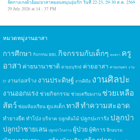
จัดกางเกงผ้าอ้อม/อาสาหมอนหนุนอุ่นรัก วันที่ 22-23, 29-30 ส.ค. 2569
29 July 2026 at 14 : 37 PM
หมวดหมู่งานอาสา
ครู
กิจกรรมกับเด็กๆ
การศึกษา
กิจกรรม BBL
คนชรา
อาสา
ค่ายนานาชาติ
ค่ายอาสา
ค่ายอนุรักษ์
ค่ายเกษตร
งาน
งานศิลปะ
งานประดิษฐ์
งานก่อสร้าง
งานฝีมือ
IT
ช่วยเหลือ
งานออกแรง
ช่วยกิจกรรม
ช่วยเตรียมงาน
สัตว์
ทาสี
ทำความสะอาด
ดูแลเด็ก
ซ่อมห้องเรียน
ปลูกป่า
ปลูกปะการัง
ทำยางยืด
ทำโป่ง
บริจาค
ปลูกต้นไม้
ปลูกป่าชายเลน
ผู้ป่วย
ผู้พิการ
ฝึกอบรม
ปลูกป่าโกงกาง