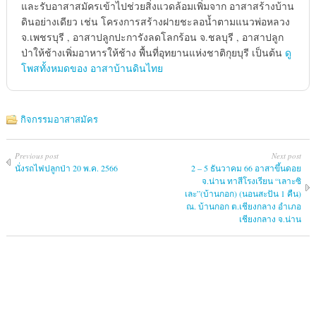
และรับอาสาสมัครเข้าไปช่วยสิ่งแวดล้อมเพิ่มจาก อาสาสร้างบ้าน
ดินอย่างเดียว เช่น โครงการสร้างฝายชะลอน้ำตามแนวพ่อหลวง
จ.เพชรบุรี , อาสาปลูกปะการังลดโลกร้อน จ.ชลบุรี , อาสาปลูก
ป่าให้ช้างเพิ่มอาหารให้ช้าง พื้นที่อุทยานแห่งชาติกุยบุรี เป็นต้น
ดู
โพสทั้งหมดของ อาสาบ้านดินไทย
กิจกรรมอาสาสมัคร
Previous post
Next post
นั่งรถไฟปลูกป่า 20 พ.ค. 2566
2 – 5 ธันวาคม 66 อาสาขึ้นดอย
จ.น่าน ทาสีโรงเรียน “เลาะซิ
เละ”(บ้านกอก) (นอนสะปัน 1 คืน)
ณ. บ้านกอก ต.เชียงกลาง อำเภอ
เชียงกลาง จ.น่าน