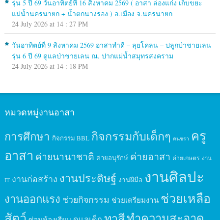
รุ่น 5 ปี 69 วันอาทิตย์ที่ 16 สิงหาคม 2569 ( อาสา ล่องแก่ง เก็บขยะ
แม่น้ำนครนายก + น้ำตกนางรอง ) อ.เมือง จ.นครนายก
24 July 2026 at 14 : 27 PM
วันอาทิตย์ที่ 9 สิงหาคม 2569 อาสาทำดี – ลุยโคลน – ปลูกป่าชายเลน
รุ่น 6 ปี 69 ดูแลป่าชายเลน ณ. ปากแม่น้ำสมุทรสงคราม
24 July 2026 at 14 : 18 PM
หมวดหมู่งานอาสา
ครู
กิจกรรมกับเด็กๆ
การศึกษา
กิจกรรม BBL
คนชรา
อาสา
ค่ายนานาชาติ
ค่ายอาสา
ค่ายอนุรักษ์
ค่ายเกษตร
งาน
งานศิลปะ
งานประดิษฐ์
งานก่อสร้าง
งานฝีมือ
IT
ช่วยเหลือ
งานออกแรง
ช่วยกิจกรรม
ช่วยเตรียมงาน
สัตว์
ทาสี
ทำความสะอาด
ดูแลเด็ก
ซ่อมห้องเรียน