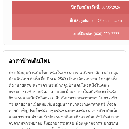
ปิดรับสมัครวันที่:
03/05/2026
อีเมล:
yobaandin@hotmail.com
เบอร์ติดต่อ:
(086) 770-2233
อาสาบ้านดินไทย
ประวัติกลุ่มบ้านดินไทย หนึ่งในกรรมการ เครือข่ายจิตอาสา กลุ่ม
บ้านดินไทย ก่อตั้งเมื่อ ปี พ.ศ.2549 เป็นองค์กรเอกชน โดยผู้ก่อตั้ง
คือ “นายสุรัช สะราคำ หัวหน้ากลุ่มบ้านดินไทยหนึ่งในคณะ
กรรมการเครือข่ายจิตอาสา และเพื่อนๆ จากในอดีตที่เคยเป็นนัก
กิจกรรมและนักจัดกิจกรรม สืบเนื่องมาจากความชอบในการเข้า
ร่วมค่ายอาสาเมื่อสมัยเรียนอยู่มหาวิทยาลัยเกษตรศาสตร์ ทั้งจัด
ค่ายบำเพ็ญประโยชน์ต่อชุมชนชนบทของชมรม ค่ายเกี่ยวกับเด็ก
และเยาวชน ค่ายอนุรักษ์ธรรมชาติและสิ่งแวดล้อมทำให้หลังจาก
จบจากมหาวิทยาลัย จึงออกมารวมกลุ่มเพื่อนๆทำกิจกรรมเกี่ยวกับ