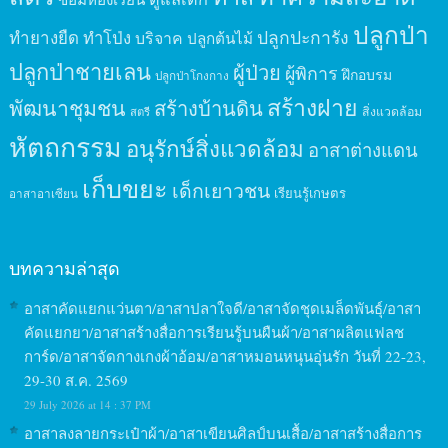
ปลูกป่า
ปลูกปะการัง
ทำยางยืด
ทำโป่ง
บริจาค
ปลูกต้นไม้
ปลูกป่าชายเลน
ผู้ป่วย
ผู้พิการ
ฝึกอบรม
ปลูกป่าโกงกาง
สร้างฝาย
พัฒนาชุมชน
สร้างบ้านดิน
สิ่งแวดล้อม
สตรี
หัตถกรรม
อนุรักษ์สิ่งแวดล้อม
อาสาต่างแดน
เก็บขยะ
เด็กเยาวชน
เรียนรู้เกษตร
อาสาอาเซียน
บทความล่าสุด
อาสาคัดแยกแว่นตา/อาสาปลาใจดี/อาสาจัดชุดเมล็ดพันธุ์/อาสา
คัดแยกยา/อาสาสร้างสื่อการเรียนรู้บนผืนผ้า/อาสาผลิตแฟลช
การ์ด/อาสาจัดกางเกงผ้าอ้อม/อาสาหมอนหนุนอุ่นรัก วันที่ 22-23,
29-30 ส.ค. 2569
29 July 2026 at 14 : 37 PM
อาสาลงลายกระเป๋าผ้า/อาสาเขียนศิลป์บนเสื้อ/อาสาสร้างสื่อการ