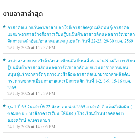
งานอาสาล่าสุด
อาสาคัดแยกแว่นตา/อาสาปลาใจดี/อาสาจัดชุดเมล็ดพันธุ์/อาสาคัด
แยกยา/อาสาสร้างสื่อการเรียนรู้บนผืนผ้า/อาสาผลิตแฟลชการ์ด/อาสา
จัดกางเกงผ้าอ้อม/อาสาหมอนหนุนอุ่นรัก วันที่ 22-23, 29-30 ส.ค. 2569
29 July 2026 at 14 : 37 PM
อาสาลงลายกระเป๋าผ้า/อาสาเขียนศิลป์บนเสื้อ/อาสาสร้างสื่อการเรียน
รู้บนผืนผ้า/อาสาผลิตแฟลชการ์ด/อาสาคัดแยกแว่นตา/อาสาหมอน
หนุนอุ่นรัก/อาสาจัดชุดกางเกงผ้าอ้อม/อาสาคัดแยกยา/อาสาผลิตดิน
กระดาษ/อาสาเยี่ยมตายายและเปิดสวนผัก วันที่ 1-2, 8-9, 15-16 ส.ค.
2569
29 July 2026 at 14 : 39 PM
รุ่น 1 ปี 69 วันเสาร์ที่ 22 สิงหาคม พ.ศ.2569 อาสาทำดี แต้มสีเติมฝัน (
ซ่อมแซม + ทาสีอาคารเรียน ให้น้อง ) โรงเรียนบ้านปากคลอง17
อ.องครักษ์ จ.นครนายก
24 July 2026 at 14 : 05 PM