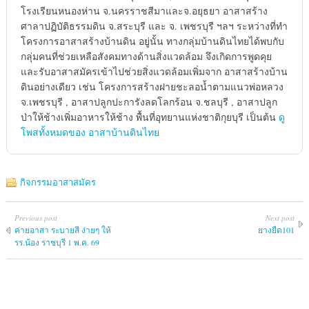
โรงเรียนหนองห่าน จ.นครราชสีมาและจ.อยุธยา อาสาสร้าง
ศาลาปฏิบัติธรรมดิน จ.สระบุรี และ จ. เพชรบุรี ฯลฯ ระหว่างที่ทำ
โครงการอาสาสร้างบ้านดิน อยู่นั้น ทางกลุ่มบ้านดินไทยได้พบกับ
กลุ่มคนที่ช่วยเหลือสังคมทางด้านสิ่งแวดล้อม จึงเกิดการพูดคุย
และรับอาสาสมัครเข้าไปช่วยสิ่งแวดล้อมเพิ่มจาก อาสาสร้างบ้าน
ดินอย่างเดียว เช่น โครงการสร้างฝายชะลอน้ำตามแนวพ่อหลวง
จ.เพชรบุรี , อาสาปลูกปะการังลดโลกร้อน จ.ชลบุรี , อาสาปลูก
ป่าให้ช้างเพิ่มอาหารให้ช้าง พื้นที่อุทยานแห่งชาติกุยบุรี เป็นต้น
ดู
โพสทั้งหมดของ อาสาบ้านดินไทย
กิจกรรมอาสาสมัคร
Previous post
Next post
ค่ายอาสา​ ระบายสี​ ง่ายๆ​ ให้​
ยางยืด101
รร.น้อง​ ราชบุรี 1 พ.ค.​ 69