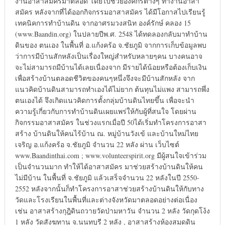
งานอาสาสมัครมาตลอด โดยไปช่วยองค์กรต่างๆ ทำงานอาสา
สมัคร หลังจากที่ได้ออกกิจกรรมอาสาสมัคร ได้มีโอกาสไปเรียนรู้
เทคนิคการทำบ้านดิน จากอาศรมวงสนิท องค์รักษ์ คลอง 15
(www.Baandin.org) ในปลายปีพ.ศ. 2548 ได้ทดลองกลับมาทำบ้าน
ดินของ ตนเอง ในพื้นที่ อ.แก้งคร้อ จ.ชัยภูมิ จากการเก็บข้อมูลพบ
ว่าการมีบ้านสักหลังเป็นเรื่องใหญ่สำหรับหลายๆคน บางคนอาจ
จะไม่สามารถมีบ้านได้เลยเนื่องจาก มีรายได้น้อยหรือต้องเก็บเงิน
เพื่อสร้างบ้านตลอดชีวิตของคนๆหนึ่งจึงจะมีบ้านสักหลัง จาก
แนวคิดบ้านดินสามารถทำเองได้ไม่ยาก ต้นทุนไม่แพง สามารถพึ่ง
ตนเองได้ จึงเกิดแนวคิดการตั้งกลุ่มบ้านดินไทยขึ้น เพื่อจะนำ
ความรู้เกี่ยวกับการทำบ้านดินเผยแพร่ให้กับผู้ที่สนใจ โดยผ่าน
กิจกรรมอาสาสมัคร ในช่วงแรกเมื่อปี 50ได้เริ่มทำโครงการอาสา
สร้าง บ้านดินให้คนไร้บ้าน ณ. หมู่บ้านวังเข้ และบ้านใหม่ไทย
เจริญ อ.แก้งคร้อ จ.ชัยภูมิ จำนวน 22 หลัง ผ่าน เว็บไซต์
www.Baandinthai.com ; www.volunteerspirit.org มีผู้สนใจเข้าร่วม
เป็นจำนวนมาก ทำให้ได้อาสาสมัคร มาช่วยสร้างบ้านดินให้คน
ไม่มีบ้าน ในพื้นที่ จ.ชัยภูมิ แล้วเสร็จจำนวน 22 หลังในปี 2550-
2552 หลังจากนั้นก็ทำโครงการอาสาช่วยสร้างบ้านดินให้กับทาง
วัดและโรงเรียนในพื้นที่และต่างจังหวัดมาตลอดอย่างต่อเนื่อง
เช่น อาสาสร้างกุฎิดินถวายวัดป่ามหาวัน จำนวน 2 หลัง วัดกุดโง้ง
1 หลัง วัดสังฆทาน จ.นนทบุรี 2 หลัง , อาสาสร้างห้องสมุดดิน