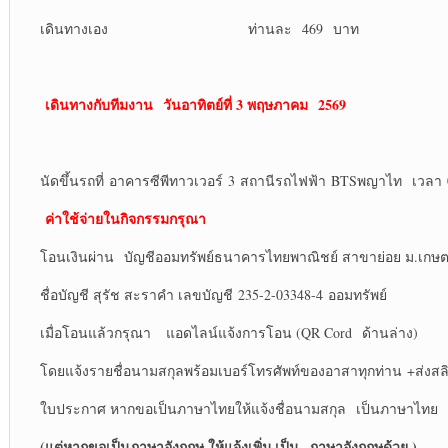
เดินทางเอง ท่านละ 469 บาท
เดินทางกับทีมงาน
วันอาทิตย์ที่ 3 พฤษภาคม 2569
นัดขึ้นรถที่ อาคารซีพีทาวเวอร์ 3 สถานีรถไฟฟ้า BTSพญาไท เวลา 
ค่าใช้จ่ายในกิจกรรมกรุณา
โอนเงินผ่าน บัญชีออมทรัพย์ธนาคารไทยพาณิชย์ สาขาย่อย ม.เกษ
ชื่อบัญชี สุรัช สะราคำ เลขบัญชี 235-2-03348-4 ออมทรัพย์
เมื่อโอนแล้วกรุณา แอดไลน์แจ้งการโอน (QR Cord ด้านล่าง)
โดยแจ้งรายชื่อนามสกุลพร้อมเบอร์โทรศัพท์ของอาสาทุกท่าน +ส่งส
ใบประกาศ หากขอเป็นภาษาไทยให้แจ้งชื่อนามสกุล เป็นภาษาไทย
(แต่หากขอเป็นภาษาอังกฤษ ให้แจ้งเพิ่ม เป็น ภาษาอังกฤษด้วย )