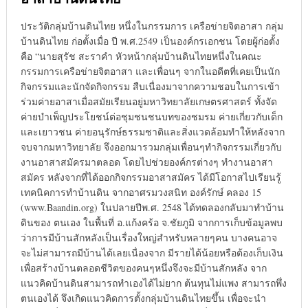
ประวัติกลุ่มบ้านดินไทย หนึ่งในกรรมการ เครือข่ายจิตอาสา กลุ่ม
บ้านดินไทย ก่อตั้งเมื่อ ปี พ.ศ.2549 เป็นองค์กรเอกชน โดยผู้ก่อตั้ง
คือ “นายสุรัช สะราคำ หัวหน้ากลุ่มบ้านดินไทยหนึ่งในคณะ
กรรมการเครือข่ายจิตอาสา และเพื่อนๆ จากในอดีตที่เคยเป็นนัก
กิจกรรมและนักจัดกิจกรรม สืบเนื่องมาจากความชอบในการเข้า
ร่วมค่ายอาสาเมื่อสมัยเรียนอยู่มหาวิทยาลัยเกษตรศาสตร์ ทั้งจัด
ค่ายบำเพ็ญประโยชน์ต่อชุมชนชนบทของชมรม ค่ายเกี่ยวกับเด็ก
และเยาวชน ค่ายอนุรักษ์ธรรมชาติและสิ่งแวดล้อมทำให้หลังจาก
จบจากมหาวิทยาลัย จึงออกมารวมกลุ่มเพื่อนๆทำกิจกรรมเกี่ยวกับ
งานอาสาสมัครมาตลอด โดยไปช่วยองค์กรต่างๆ ทำงานอาสา
สมัคร หลังจากที่ได้ออกกิจกรรมอาสาสมัคร ได้มีโอกาสไปเรียนรู้
เทคนิคการทำบ้านดิน จากอาศรมวงสนิท องค์รักษ์ คลอง 15
(www.Baandin.org) ในปลายปีพ.ศ. 2548 ได้ทดลองกลับมาทำบ้าน
ดินของ ตนเอง ในพื้นที่ อ.แก้งคร้อ จ.ชัยภูมิ จากการเก็บข้อมูลพบ
ว่าการมีบ้านสักหลังเป็นเรื่องใหญ่สำหรับหลายๆคน บางคนอาจ
จะไม่สามารถมีบ้านได้เลยเนื่องจาก มีรายได้น้อยหรือต้องเก็บเงิน
เพื่อสร้างบ้านตลอดชีวิตของคนๆหนึ่งจึงจะมีบ้านสักหลัง จาก
แนวคิดบ้านดินสามารถทำเองได้ไม่ยาก ต้นทุนไม่แพง สามารถพึ่ง
ตนเองได้ จึงเกิดแนวคิดการตั้งกลุ่มบ้านดินไทยขึ้น เพื่อจะนำ