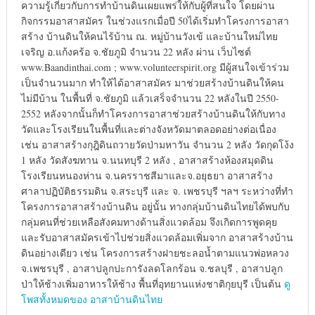
ความรู้เกี่ยวกับการทำบ้านดินเผยแพร่ให้กับผู้ที่สนใจ โดยผ่าน
กิจกรรมอาสาสมัคร ในช่วงแรกเมื่อปี 50ได้เริ่มทำโครงการอาสา
สร้าง บ้านดินให้คนไร้บ้าน ณ. หมู่บ้านวังเข้ และบ้านใหม่ไทย
เจริญ อ.แก้งคร้อ จ.ชัยภูมิ จำนวน 22 หลัง ผ่าน เว็บไซต์
www.Baandinthai.com ; www.volunteerspirit.org มีผู้สนใจเข้าร่วม
เป็นจำนวนมาก ทำให้ได้อาสาสมัคร มาช่วยสร้างบ้านดินให้คน
ไม่มีบ้าน ในพื้นที่ จ.ชัยภูมิ แล้วเสร็จจำนวน 22 หลังในปี 2550-
2552 หลังจากนั้นก็ทำโครงการอาสาช่วยสร้างบ้านดินให้กับทาง
วัดและโรงเรียนในพื้นที่และต่างจังหวัดมาตลอดอย่างต่อเนื่อง
เช่น อาสาสร้างกุฎิดินถวายวัดป่ามหาวัน จำนวน 2 หลัง วัดกุดโง้ง
1 หลัง วัดสังฆทาน จ.นนทบุรี 2 หลัง , อาสาสร้างห้องสมุดดิน
โรงเรียนหนองห่าน จ.นครราชสีมาและจ.อยุธยา อาสาสร้าง
ศาลาปฏิบัติธรรมดิน จ.สระบุรี และ จ. เพชรบุรี ฯลฯ ระหว่างที่ทำ
โครงการอาสาสร้างบ้านดิน อยู่นั้น ทางกลุ่มบ้านดินไทยได้พบกับ
กลุ่มคนที่ช่วยเหลือสังคมทางด้านสิ่งแวดล้อม จึงเกิดการพูดคุย
และรับอาสาสมัครเข้าไปช่วยสิ่งแวดล้อมเพิ่มจาก อาสาสร้างบ้าน
ดินอย่างเดียว เช่น โครงการสร้างฝายชะลอน้ำตามแนวพ่อหลวง
จ.เพชรบุรี , อาสาปลูกปะการังลดโลกร้อน จ.ชลบุรี , อาสาปลูก
ป่าให้ช้างเพิ่มอาหารให้ช้าง พื้นที่อุทยานแห่งชาติกุยบุรี เป็นต้น
ดู
โพสทั้งหมดของ อาสาบ้านดินไทย