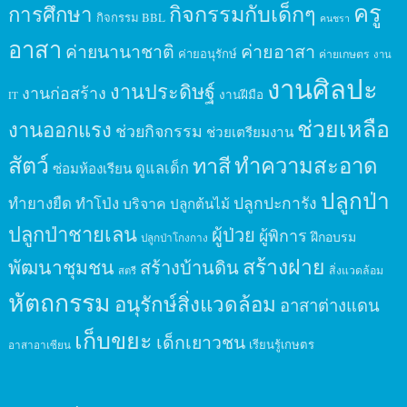
ครู
กิจกรรมกับเด็กๆ
การศึกษา
กิจกรรม BBL
คนชรา
อาสา
ค่ายนานาชาติ
ค่ายอาสา
ค่ายอนุรักษ์
ค่ายเกษตร
งาน
งานศิลปะ
งานประดิษฐ์
งานก่อสร้าง
งานฝีมือ
IT
ช่วยเหลือ
งานออกแรง
ช่วยกิจกรรม
ช่วยเตรียมงาน
สัตว์
ทาสี
ทำความสะอาด
ดูแลเด็ก
ซ่อมห้องเรียน
ปลูกป่า
ปลูกปะการัง
ทำยางยืด
ทำโป่ง
บริจาค
ปลูกต้นไม้
ปลูกป่าชายเลน
ผู้ป่วย
ผู้พิการ
ฝึกอบรม
ปลูกป่าโกงกาง
สร้างฝาย
พัฒนาชุมชน
สร้างบ้านดิน
สิ่งแวดล้อม
สตรี
หัตถกรรม
อนุรักษ์สิ่งแวดล้อม
อาสาต่างแดน
เก็บขยะ
เด็กเยาวชน
เรียนรู้เกษตร
อาสาอาเซียน