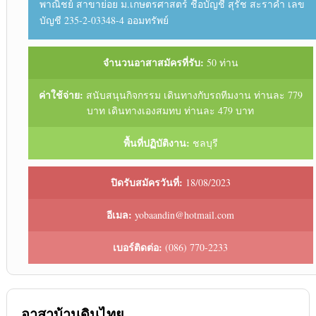
พาณิชย์ สาขาย่อย ม.เกษตรศาสตร์ ชื่อบัญชี สุรัช สะราคำ เลข
บัญชี 235-2-03348-4 ออมทรัพย์
จำนวนอาสาสมัครที่รับ:
50 ท่าน
ค่าใช้จ่าย:
สนับสนุนกิจกรรม เดินทางกับรถทีมงาน ท่านละ 779
บาท เดินทางเองสมทบ ท่านละ 479 บาท
พื้นที่ปฏิบัติงาน:
ชลบุรี
ปิดรับสมัครวันที่:
18/08/2023
อีเมล:
yobaandin@hotmail.com
เบอร์ติดต่อ:
(086) 770-2233
อาสาบ้านดินไทย