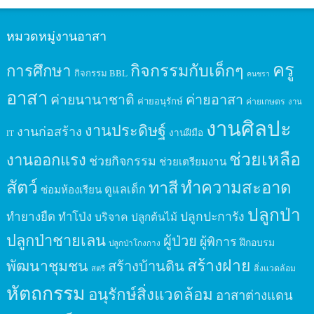
หมวดหมู่งานอาสา
ครู
กิจกรรมกับเด็กๆ
การศึกษา
กิจกรรม BBL
คนชรา
อาสา
ค่ายนานาชาติ
ค่ายอาสา
ค่ายอนุรักษ์
ค่ายเกษตร
งาน
งานศิลปะ
งานประดิษฐ์
งานก่อสร้าง
งานฝีมือ
IT
ช่วยเหลือ
งานออกแรง
ช่วยกิจกรรม
ช่วยเตรียมงาน
สัตว์
ทาสี
ทำความสะอาด
ดูแลเด็ก
ซ่อมห้องเรียน
ปลูกป่า
ปลูกปะการัง
ทำยางยืด
ทำโป่ง
บริจาค
ปลูกต้นไม้
ปลูกป่าชายเลน
ผู้ป่วย
ผู้พิการ
ฝึกอบรม
ปลูกป่าโกงกาง
สร้างฝาย
พัฒนาชุมชน
สร้างบ้านดิน
สิ่งแวดล้อม
สตรี
หัตถกรรม
อนุรักษ์สิ่งแวดล้อม
อาสาต่างแดน