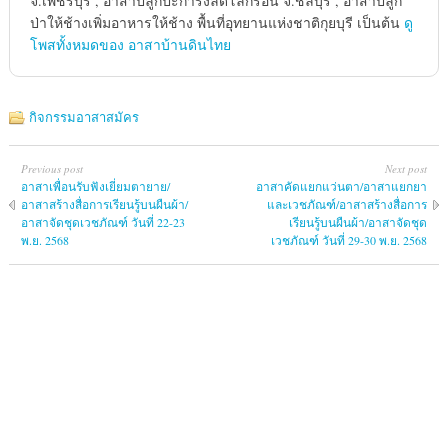
จ.เพชรบุรี , อาสาปลูกปะการังลดโลกร้อน จ.ชลบุรี , อาสาปลูก
ป่าให้ช้างเพิ่มอาหารให้ช้าง พื้นที่อุทยานแห่งชาติกุยบุรี เป็นต้น
ดู
โพสทั้งหมดของ อาสาบ้านดินไทย
กิจกรรมอาสาสมัคร
Previous post
Next post
อาสาเพื่อนรับฟังเยี่ยมตายาย/
อาสาคัดแยกแว่นตา/อาสาแยกยา
อาสาสร้างสื่อการเรียนรู้บนผืนผ้า/
และเวชภัณฑ์/อาสาสร้างสื่อการ
อาสาจัดชุดเวชภัณฑ์ วันที่ 22-23
เรียนรู้บนผืนผ้า/อาสาจัดชุด
พ.ย. 2568
เวชภัณฑ์ วันที่ 29-30 พ.ย. 2568