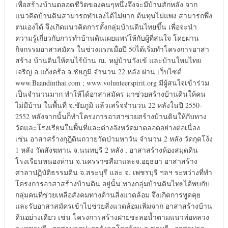
เพื่อสร้างบ้านตลอดชีวิตของคนๆหนึ่งจึงจะมีบ้านสักหลัง จาก
แนวคิดบ้านดินสามารถทำเองได้ไม่ยาก ต้นทุนไม่แพง สามารถพึ่ง
ตนเองได้ จึงเกิดแนวคิดการตั้งกลุ่มบ้านดินไทยขึ้น เพื่อจะนำ
ความรู้เกี่ยวกับการทำบ้านดินเผยแพร่ให้กับผู้ที่สนใจ โดยผ่าน
กิจกรรมอาสาสมัคร ในช่วงแรกเมื่อปี 50ได้เริ่มทำโครงการอาสา
สร้าง บ้านดินให้คนไร้บ้าน ณ. หมู่บ้านวังเข้ และบ้านใหม่ไทย
เจริญ อ.แก้งคร้อ จ.ชัยภูมิ จำนวน 22 หลัง ผ่าน เว็บไซต์
www.Baandinthai.com ; www.volunteerspirit.org มีผู้สนใจเข้าร่วม
เป็นจำนวนมาก ทำให้ได้อาสาสมัคร มาช่วยสร้างบ้านดินให้คน
ไม่มีบ้าน ในพื้นที่ จ.ชัยภูมิ แล้วเสร็จจำนวน 22 หลังในปี 2550-
2552 หลังจากนั้นก็ทำโครงการอาสาช่วยสร้างบ้านดินให้กับทาง
วัดและโรงเรียนในพื้นที่และต่างจังหวัดมาตลอดอย่างต่อเนื่อง
เช่น อาสาสร้างกุฎิดินถวายวัดป่ามหาวัน จำนวน 2 หลัง วัดกุดโง้ง
1 หลัง วัดสังฆทาน จ.นนทบุรี 2 หลัง , อาสาสร้างห้องสมุดดิน
โรงเรียนหนองห่าน จ.นครราชสีมาและจ.อยุธยา อาสาสร้าง
ศาลาปฏิบัติธรรมดิน จ.สระบุรี และ จ. เพชรบุรี ฯลฯ ระหว่างที่ทำ
โครงการอาสาสร้างบ้านดิน อยู่นั้น ทางกลุ่มบ้านดินไทยได้พบกับ
กลุ่มคนที่ช่วยเหลือสังคมทางด้านสิ่งแวดล้อม จึงเกิดการพูดคุย
และรับอาสาสมัครเข้าไปช่วยสิ่งแวดล้อมเพิ่มจาก อาสาสร้างบ้าน
ดินอย่างเดียว เช่น โครงการสร้างฝายชะลอน้ำตามแนวพ่อหลวง