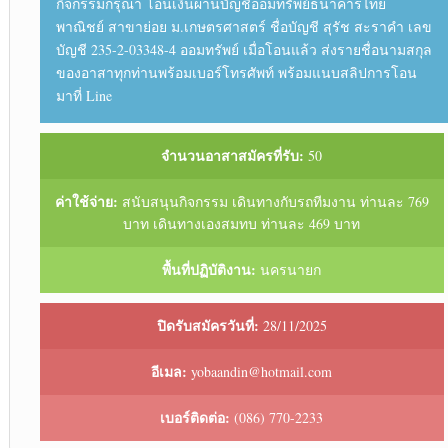
กิจกรรมกรุณา โอนเงินผ่านบัญชีออมทรัพย์ธนาคารไทย
พาณิชย์ สาขาย่อย ม.เกษตรศาสตร์ ชื่อบัญชี สุรัช สะราคำ เลข
บัญชี 235-2-03348-4 ออมทรัพย์ เมื่อโอนแล้ว ส่งรายชื่อนามสกุล
ของอาสาทุกท่านพร้อมเบอร์โทรศัพท์ พร้อมแนบสลิปการโอน
มาที่ Line
จำนวนอาสาสมัครที่รับ:
50
ค่าใช้จ่าย:
สนับสนุนกิจกรรม เดินทางกับรถทีมงาน ท่านละ 769
บาท เดินทางเองสมทบ ท่านละ 469 บาท
พื้นที่ปฏิบัติงาน:
นครนายก
ปิดรับสมัครวันที่:
28/11/2025
อีเมล:
yobaandin@hotmail.com
เบอร์ติดต่อ:
(086) 770-2233