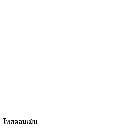
โพสคอมเม้น