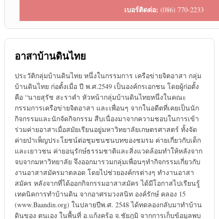
เบอร์ติดต่อ:
(086) 770-2233
อาสาบ้านดินไทย
ประวัติกลุ่มบ้านดินไทย หนึ่งในกรรมการ เครือข่ายจิตอาสา กลุ่ม
บ้านดินไทย ก่อตั้งเมื่อ ปี พ.ศ.2549 เป็นองค์กรเอกชน โดยผู้ก่อตั้ง
คือ “นายสุรัช สะราคำ หัวหน้ากลุ่มบ้านดินไทยหนึ่งในคณะ
กรรมการเครือข่ายจิตอาสา และเพื่อนๆ จากในอดีตที่เคยเป็นนัก
กิจกรรมและนักจัดกิจกรรม สืบเนื่องมาจากความชอบในการเข้า
ร่วมค่ายอาสาเมื่อสมัยเรียนอยู่มหาวิทยาลัยเกษตรศาสตร์ ทั้งจัด
ค่ายบำเพ็ญประโยชน์ต่อชุมชนชนบทของชมรม ค่ายเกี่ยวกับเด็ก
และเยาวชน ค่ายอนุรักษ์ธรรมชาติและสิ่งแวดล้อมทำให้หลังจาก
จบจากมหาวิทยาลัย จึงออกมารวมกลุ่มเพื่อนๆทำกิจกรรมเกี่ยวกับ
งานอาสาสมัครมาตลอด โดยไปช่วยองค์กรต่างๆ ทำงานอาสา
สมัคร หลังจากที่ได้ออกกิจกรรมอาสาสมัคร ได้มีโอกาสไปเรียนรู้
เทคนิคการทำบ้านดิน จากอาศรมวงสนิท องค์รักษ์ คลอง 15
(www.Baandin.org) ในปลายปีพ.ศ. 2548 ได้ทดลองกลับมาทำบ้าน
ดินของ ตนเอง ในพื้นที่ อ.แก้งคร้อ จ.ชัยภูมิ จากการเก็บข้อมูลพบ