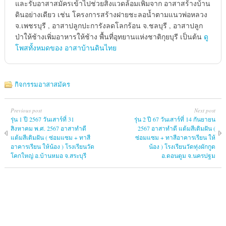
และรับอาสาสมัครเข้าไปช่วยสิ่งแวดล้อมเพิ่มจาก อาสาสร้างบ้าน
ดินอย่างเดียว เช่น โครงการสร้างฝายชะลอน้ำตามแนวพ่อหลวง
จ.เพชรบุรี , อาสาปลูกปะการังลดโลกร้อน จ.ชลบุรี , อาสาปลูก
ป่าให้ช้างเพิ่มอาหารให้ช้าง พื้นที่อุทยานแห่งชาติกุยบุรี เป็นต้น
ดู
โพสทั้งหมดของ อาสาบ้านดินไทย
กิจกรรมอาสาสมัคร
Previous post
Next post
รุ่น 1 ปี 2567 วันเสาร์ที่ 31
รุ่น 2 ปี 67 วันเสาร์ที่ 14 กันยายน
สิงหาคม พ.ศ. 2567 อาสาทำดี
2567 อาสาทำดี แต้มสีเติมฝัน (
แต้มสีเติมฝัน ( ซ่อมแซม + ทาสี
ซ่อมแซม + ทาสีอาคารเรียน ให้
อาคารเรียน ให้น้อง ) โรงเรียนวัด
น้อง ) โรงเรียนวัดทุ่งผักกูด
โคกใหญ่ อ.บ้านหมอ จ.สระบุรี
อ.ดอนตูม จ.นครปฐม