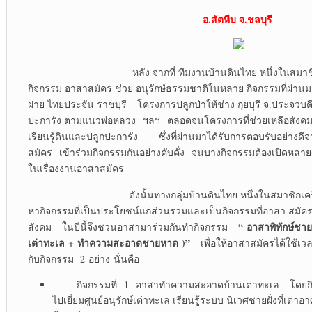
อ.สัตหีบ จ.ชลบุรี
หลัง จากที่ ทีมงานบ้านดินไทย หนึ่งในสมาชิกเครือ
กิจกรรม อาสาสมัคร ช่วย อนุรักษ์ธรรมชาติในหลาย กิจกรรมที่ผ่าน
ฝาย ไทยประจัน ราชบุรี โครงการปลูกป่าให้ช่าง กุยบุรี จ.ประจวบ
ปะการัง ตามแนวพ่อหลวง ฯลฯ ตลอดจนโครงการที่ช่วยเหลือสังคม
เรียนรู้ดินและปลูกปะการัง ซึ่งที่ผ่านมาได้รับการตอบรับอย่างดี
สมัคร เข้าร่วมกิจกรรมกันอย่างคับคั่ง จนบางกิจกรรมต้องเปิดหลายรอ
ในเรื่องงานอาสาสมัคร
ดังนั้นทางกลุ่มบ้านดินไทย หนึ่งในสมาชิกเครือข่ายจ
หากิจกรรมที่เป็นประโยชน์แก่ส่วนรวมและเป็นกิจกรรมที่อาสา สมัครไ
“
อาสาพิทักษ์ชาย
สังคม ในปีนี้จึงชวนอาสามาร่วมกันทำกิจกรรม
เต่าทะเล
+
ทำความสะอาดชายหาด
)”
เพื่อให้อาสาสมัครได้ใช้เว
กับกิจกรรม 2 อย่าง นั่นคือ
กิจกรรมที่ 1 อาสาทำความสะอาดบ้านเต่าทะเล โดยกิจก
ไปเยี่ยมศูนย์อนุรักษ์เต่าทะเล เรียนรู้ระบบ นิเวศชายฝั่งที่เต