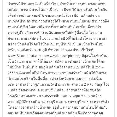
ว่าการมีบ้านสักหลังเป็นเรื่องใหญ่สำหรับหลายๆคน บางคนอาจ
จะไม่สามารถมีบ้านได้เลยเนื่องจาก มีรายได้น้อยหรือต้องเก็บเงิน
เพื่อสร้างบ้านตลอดชีวิตของคนๆหนึ่งจึงจะมีบ้านสักหลัง จาก
แนวคิดบ้านดินสามารถทำเองได้ไม่ยาก ต้นทุนไม่แพง สามารถพึ่ง
ตนเองได้ จึงเกิดแนวคิดการตั้งกลุ่มบ้านดินไทยขึ้น เพื่อจะนำ
ความรู้เกี่ยวกับการทำบ้านดินเผยแพร่ให้กับผู้ที่สนใจ โดยผ่าน
กิจกรรมอาสาสมัคร ในช่วงแรกเมื่อปี 50ได้เริ่มทำโครงการอาสา
สร้าง บ้านดินให้คนไร้บ้าน ณ. หมู่บ้านวังเข้ และบ้านใหม่ไทย
เจริญ อ.แก้งคร้อ จ.ชัยภูมิ จำนวน 22 หลัง ผ่าน เว็บไซต์
www.Baandinthai.com ; www.volunteerspirit.org มีผู้สนใจเข้าร่วม
เป็นจำนวนมาก ทำให้ได้อาสาสมัคร มาช่วยสร้างบ้านดินให้คน
ไม่มีบ้าน ในพื้นที่ จ.ชัยภูมิ แล้วเสร็จจำนวน 22 หลังในปี 2550-
2552 หลังจากนั้นก็ทำโครงการอาสาช่วยสร้างบ้านดินให้กับทาง
วัดและโรงเรียนในพื้นที่และต่างจังหวัดมาตลอดอย่างต่อเนื่อง
เช่น อาสาสร้างกุฎิดินถวายวัดป่ามหาวัน จำนวน 2 หลัง วัดกุดโง้ง
1 หลัง วัดสังฆทาน จ.นนทบุรี 2 หลัง , อาสาสร้างห้องสมุดดิน
โรงเรียนหนองห่าน จ.นครราชสีมาและจ.อยุธยา อาสาสร้าง
ศาลาปฏิบัติธรรมดิน จ.สระบุรี และ จ. เพชรบุรี ฯลฯ ระหว่างที่ทำ
โครงการอาสาสร้างบ้านดิน อยู่นั้น ทางกลุ่มบ้านดินไทยได้พบกับ
กลุ่มคนที่ช่วยเหลือสังคมทางด้านสิ่งแวดล้อม จึงเกิดการพูดคุย