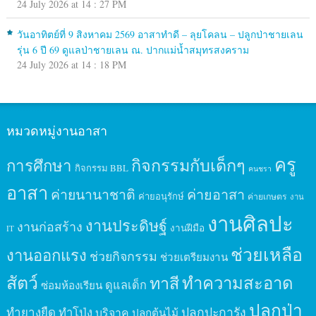
24 July 2026 at 14 : 27 PM
วันอาทิตย์ที่ 9 สิงหาคม 2569 อาสาทำดี – ลุยโคลน – ปลูกป่าชายเลน
รุ่น 6 ปี 69 ดูแลป่าชายเลน ณ. ปากแม่น้ำสมุทรสงคราม
24 July 2026 at 14 : 18 PM
หมวดหมู่งานอาสา
ครู
กิจกรรมกับเด็กๆ
การศึกษา
กิจกรรม BBL
คนชรา
อาสา
ค่ายนานาชาติ
ค่ายอาสา
ค่ายอนุรักษ์
ค่ายเกษตร
งาน
งานศิลปะ
งานประดิษฐ์
งานก่อสร้าง
งานฝีมือ
IT
ช่วยเหลือ
งานออกแรง
ช่วยกิจกรรม
ช่วยเตรียมงาน
สัตว์
ทาสี
ทำความสะอาด
ดูแลเด็ก
ซ่อมห้องเรียน
ปลูกป่า
ปลูกปะการัง
ทำยางยืด
ทำโป่ง
บริจาค
ปลูกต้นไม้