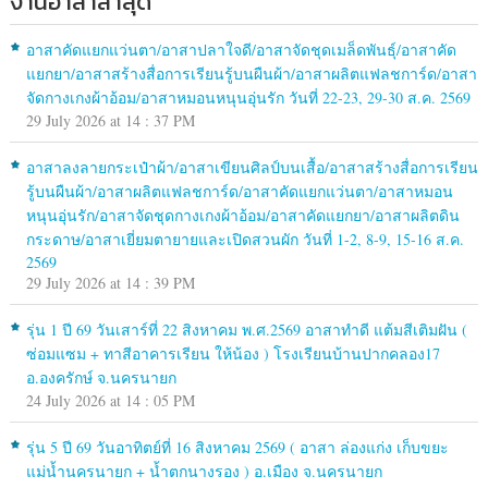
งานอาสาล่าสุด
อาสาคัดแยกแว่นตา/อาสาปลาใจดี/อาสาจัดชุดเมล็ดพันธุ์/อาสาคัด
แยกยา/อาสาสร้างสื่อการเรียนรู้บนผืนผ้า/อาสาผลิตแฟลชการ์ด/อาสา
จัดกางเกงผ้าอ้อม/อาสาหมอนหนุนอุ่นรัก วันที่ 22-23, 29-30 ส.ค. 2569
29 July 2026 at 14 : 37 PM
อาสาลงลายกระเป๋าผ้า/อาสาเขียนศิลป์บนเสื้อ/อาสาสร้างสื่อการเรียน
รู้บนผืนผ้า/อาสาผลิตแฟลชการ์ด/อาสาคัดแยกแว่นตา/อาสาหมอน
หนุนอุ่นรัก/อาสาจัดชุดกางเกงผ้าอ้อม/อาสาคัดแยกยา/อาสาผลิตดิน
กระดาษ/อาสาเยี่ยมตายายและเปิดสวนผัก วันที่ 1-2, 8-9, 15-16 ส.ค.
2569
29 July 2026 at 14 : 39 PM
รุ่น 1 ปี 69 วันเสาร์ที่ 22 สิงหาคม พ.ศ.2569 อาสาทำดี แต้มสีเติมฝัน (
ซ่อมแซม + ทาสีอาคารเรียน ให้น้อง ) โรงเรียนบ้านปากคลอง17
อ.องครักษ์ จ.นครนายก
24 July 2026 at 14 : 05 PM
รุ่น 5 ปี 69 วันอาทิตย์ที่ 16 สิงหาคม 2569 ( อาสา ล่องแก่ง เก็บขยะ
แม่น้ำนครนายก + น้ำตกนางรอง ) อ.เมือง จ.นครนายก