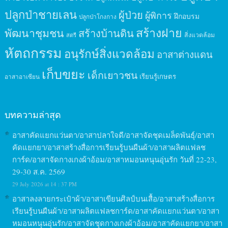
ปลูกป่าชายเลน
ผู้ป่วย
ผู้พิการ
ฝึกอบรม
ปลูกป่าโกงกาง
สร้างฝาย
พัฒนาชุมชน
สร้างบ้านดิน
สิ่งแวดล้อม
สตรี
หัตถกรรม
อนุรักษ์สิ่งแวดล้อม
อาสาต่างแดน
เก็บขยะ
เด็กเยาวชน
เรียนรู้เกษตร
อาสาอาเซียน
บทความล่าสุด
อาสาคัดแยกแว่นตา/อาสาปลาใจดี/อาสาจัดชุดเมล็ดพันธุ์/อาสา
คัดแยกยา/อาสาสร้างสื่อการเรียนรู้บนผืนผ้า/อาสาผลิตแฟลช
การ์ด/อาสาจัดกางเกงผ้าอ้อม/อาสาหมอนหนุนอุ่นรัก วันที่ 22-23,
29-30 ส.ค. 2569
29 July 2026 at 14 : 37 PM
อาสาลงลายกระเป๋าผ้า/อาสาเขียนศิลป์บนเสื้อ/อาสาสร้างสื่อการ
เรียนรู้บนผืนผ้า/อาสาผลิตแฟลชการ์ด/อาสาคัดแยกแว่นตา/อาสา
หมอนหนุนอุ่นรัก/อาสาจัดชุดกางเกงผ้าอ้อม/อาสาคัดแยกยา/อาสา