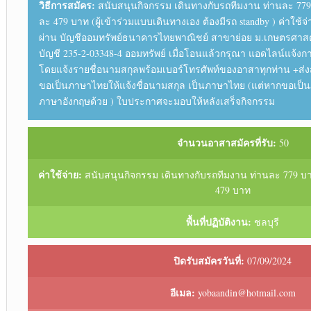
วิธีการสมัคร:
สนับสนุนกิจกรรม เดินทางกับรถทีมงาน ท่านละ 77
ละ 479 บาท (ผู้เข้าร่วมแบบเดินทางเอง ต้องมีรถ standby ) ค่าใช
ผ่าน บัญชีออมทรัพย์ธนาคารไทยพาณิชย์ สาขาย่อย ม.เกษตรศาสตร์
บัญชี 235-2-03348-4 ออมทรัพย์ เมื่อโอนแล้วกรุณา แอดไลน์แจ้งก
โดยแจ้งรายชื่อนามสกุลพร้อมเบอร์โทรศัพท์ของอาสาทุกท่าน +ส
ขอเป็นภาษาไทยให้แจ้งชื่อนามสกุล เป็นภาษาไทย (แต่หากขอเป็นภา
ภาษาอังกฤษด้วย ) ใบประกาศจะมอบให้หลังเสร็จกิจกรรม
จำนวนอาสาสมัครที่รับ:
50
ค่าใช้จ่าย:
สนับสนุนกิจกรรม เดินทางกับรถทีมงาน ท่านละ 779 บ
479 บาท
พื้นที่ปฏิบัติงาน:
ชลบุรี
ปิดรับสมัครวันที่:
07/09/2024
อีเมล:
yobaandin@hotmail.com