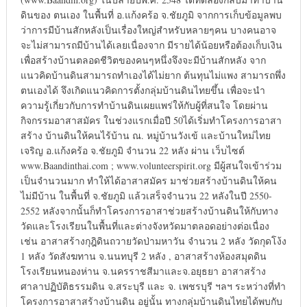
ดินของ ตนเอง ในพื้นที่ อ.แก้งคร้อ จ.ชัยภูมิ จากการเก็บข้อมูลพบ
ว่าการมีบ้านสักหลังเป็นเรื่องใหญ่สำหรับหลายๆคน บางคนอาจ
จะไม่สามารถมีบ้านได้เลยเนื่องจาก มีรายได้น้อยหรือต้องเก็บเงิน
เพื่อสร้างบ้านตลอดชีวิตของคนๆหนึ่งจึงจะมีบ้านสักหลัง จาก
แนวคิดบ้านดินสามารถทำเองได้ไม่ยาก ต้นทุนไม่แพง สามารถพึ่ง
ตนเองได้ จึงเกิดแนวคิดการตั้งกลุ่มบ้านดินไทยขึ้น เพื่อจะนำ
ความรู้เกี่ยวกับการทำบ้านดินเผยแพร่ให้กับผู้ที่สนใจ โดยผ่าน
กิจกรรมอาสาสมัคร ในช่วงแรกเมื่อปี 50ได้เริ่มทำโครงการอาสา
สร้าง บ้านดินให้คนไร้บ้าน ณ. หมู่บ้านวังเข้ และบ้านใหม่ไทย
เจริญ อ.แก้งคร้อ จ.ชัยภูมิ จำนวน 22 หลัง ผ่าน เว็บไซต์
www.Baandinthai.com ; www.volunteerspirit.org มีผู้สนใจเข้าร่วม
เป็นจำนวนมาก ทำให้ได้อาสาสมัคร มาช่วยสร้างบ้านดินให้คน
ไม่มีบ้าน ในพื้นที่ จ.ชัยภูมิ แล้วเสร็จจำนวน 22 หลังในปี 2550-
2552 หลังจากนั้นก็ทำโครงการอาสาช่วยสร้างบ้านดินให้กับทาง
วัดและโรงเรียนในพื้นที่และต่างจังหวัดมาตลอดอย่างต่อเนื่อง
เช่น อาสาสร้างกุฎิดินถวายวัดป่ามหาวัน จำนวน 2 หลัง วัดกุดโง้ง
1 หลัง วัดสังฆทาน จ.นนทบุรี 2 หลัง , อาสาสร้างห้องสมุดดิน
โรงเรียนหนองห่าน จ.นครราชสีมาและจ.อยุธยา อาสาสร้าง
ศาลาปฏิบัติธรรมดิน จ.สระบุรี และ จ. เพชรบุรี ฯลฯ ระหว่างที่ทำ
โครงการอาสาสร้างบ้านดิน อยู่นั้น ทางกลุ่มบ้านดินไทยได้พบกับ