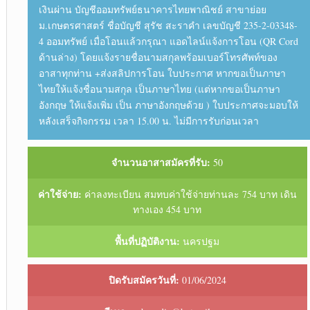
เงินผ่าน บัญชีออมทรัพย์ธนาคารไทยพาณิชย์ สาขาย่อย
ม.เกษตรศาสตร์ ชื่อบัญชี สุรัช สะราคำ เลขบัญชี 235-2-03348-
4 ออมทรัพย์ เมื่อโอนแล้วกรุณา แอดไลน์แจ้งการโอน (QR Cord
ด้านล่าง) โดยแจ้งรายชื่อนามสกุลพร้อมเบอร์โทรศัพท์ของ
อาสาทุกท่าน +ส่งสลิปการโอน ใบประกาศ หากขอเป็นภาษา
ไทยให้แจ้งชื่อนามสกุล เป็นภาษาไทย (แต่หากขอเป็นภาษา
อังกฤษ ให้แจ้งเพิ่ม เป็น ภาษาอังกฤษด้วย ) ใบประกาศจะมอบให้
หลังเสร็จกิจกรรม เวลา 15.00 น. ไม่มีการรับก่อนเวลา
จำนวนอาสาสมัครที่รับ:
50
ค่าใช้จ่าย:
ค่าลงทะเบียน สมทบค่าใช้จ่ายท่านละ 754 บาท เดิน
ทางเอง 454 บาท
พื้นที่ปฏิบัติงาน:
นครปฐม
ปิดรับสมัครวันที่:
01/06/2024