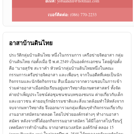
อีเมล:
yobaandin@hotmail.com
เบอร์ติดต่อ:
(086) 770-2233
อาสาบ้านดินไทย
ประวัติกลุ่มบ้านดินไทย หนึ่งในกรรมการ เครือข่ายจิตอาสา กลุ่ม
บ้านดินไทย ก่อตั้งเมื่อ ปี พ.ศ.2549 เป็นองค์กรเอกชน โดยผู้ก่อตั้ง
คือ “นายสุรัช สะราคำ หัวหน้ากลุ่มบ้านดินไทยหนึ่งในคณะ
กรรมการเครือข่ายจิตอาสา และเพื่อนๆ จากในอดีตที่เคยเป็นนัก
กิจกรรมและนักจัดกิจกรรม สืบเนื่องมาจากความชอบในการเข้า
ร่วมค่ายอาสาเมื่อสมัยเรียนอยู่มหาวิทยาลัยเกษตรศาสตร์ ทั้งจัด
ค่ายบำเพ็ญประโยชน์ต่อชุมชนชนบทของชมรม ค่ายเกี่ยวกับเด็ก
และเยาวชน ค่ายอนุรักษ์ธรรมชาติและสิ่งแวดล้อมทำให้หลังจาก
จบจากมหาวิทยาลัย จึงออกมารวมกลุ่มเพื่อนๆทำกิจกรรมเกี่ยวกับ
งานอาสาสมัครมาตลอด โดยไปช่วยองค์กรต่างๆ ทำงานอาสา
สมัคร หลังจากที่ได้ออกกิจกรรมอาสาสมัคร ได้มีโอกาสไปเรียนรู้
เทคนิคการทำบ้านดิน จากอาศรมวงสนิท องค์รักษ์ คลอง 15
(www.Baandin.org) ในปลายปีพ.ศ. 2548 ได้ทดลองกลับมาทำบ้าน