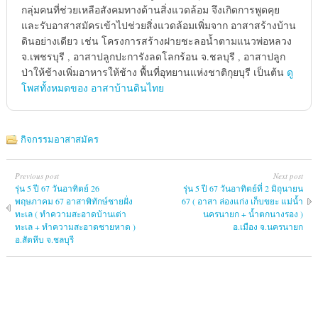
กลุ่มคนที่ช่วยเหลือสังคมทางด้านสิ่งแวดล้อม จึงเกิดการพูดคุย
และรับอาสาสมัครเข้าไปช่วยสิ่งแวดล้อมเพิ่มจาก อาสาสร้างบ้าน
ดินอย่างเดียว เช่น โครงการสร้างฝายชะลอน้ำตามแนวพ่อหลวง
จ.เพชรบุรี , อาสาปลูกปะการังลดโลกร้อน จ.ชลบุรี , อาสาปลูก
ป่าให้ช้างเพิ่มอาหารให้ช้าง พื้นที่อุทยานแห่งชาติกุยบุรี เป็นต้น
ดู
โพสทั้งหมดของ อาสาบ้านดินไทย
กิจกรรมอาสาสมัคร
Previous post
Next post
รุ่น 5 ปี 67 วันอาทิตย์ 26
รุ่น 5 ปี 67 วันอาทิตย์ที่ 2 มิถุนายน
พฤษภาคม 67 อาสาพิทักษ์ชายฝั่ง
67 ( อาสา ล่องแก่ง เก็บขยะ แม่น้ำ
ทะเล ( ทำความสะอาดบ้านเต่า
นครนายก + น้ำตกนางรอง )
ทะเล + ทำความสะอาดชายหาด )
อ.เมือง จ.นครนายก
อ.สัตหีบ จ.ชลบุรี