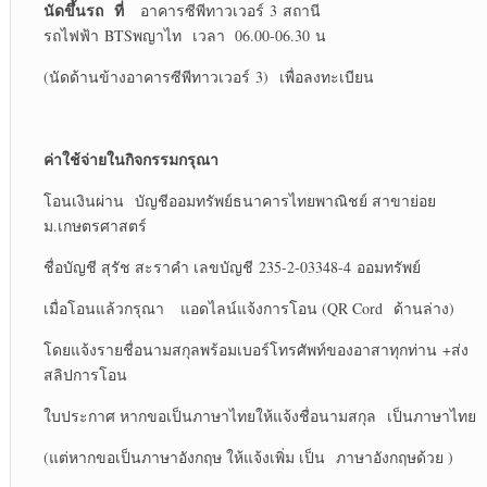
นัดขึ้นรถ
ที่
อาคารซีพีทาวเวอร์ 3 สถานี
รถไฟฟ้า BTSพญาไท เวลา 06.00-06.30 น
(นัดด้านข้างอาคารซีพีทาวเวอร์ 3) เพื่อลงทะเบียน
ค่าใช้จ่ายในกิจกรรมกรุณา
โอนเงินผ่าน บัญชีออมทรัพย์ธนาคารไทยพาณิชย์ สาขาย่อย
ม.เกษตรศาสตร์
ชื่อบัญชี สุรัช สะราคำ เลขบัญชี 235-2-03348-4 ออมทรัพย์
เมื่อโอนแล้วกรุณา แอดไลน์แจ้งการโอน (QR Cord ด้านล่าง)
โดยแจ้งรายชื่อนามสกุลพร้อมเบอร์โทรศัพท์ของอาสาทุกท่าน +ส่ง
สลิปการโอน
ใบประกาศ หากขอเป็นภาษาไทยให้แจ้งชื่อนามสกุล เป็นภาษาไทย
(แต่หากขอเป็นภาษาอังกฤษ ให้แจ้งเพิ่ม เป็น ภาษาอังกฤษด้วย )