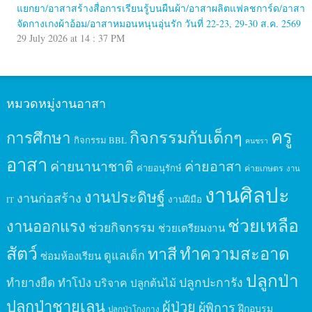
แยกยา/อาสาสร้างสื่อการเรียนรู้บนผืนผ้า/อาสาผลิตแฟลชการ์ด/อาสา
จัดกางเกงผ้าอ้อม/อาสาหมอนหนุนอุ่นรัก วันที่ 22-23, 29-30 ส.ค. 2569
29 July 2026 at 14 : 37 PM
หมวดหมู่งานอาสา
ครู
กิจกรรมกับเด็กๆ
การศึกษา
กิจกรรม BBL
คนชรา
อาสา
ค่ายนานาชาติ
ค่ายอาสา
ค่ายอนุรักษ์
ค่ายเกษตร
งาน
งานศิลปะ
งานประดิษฐ์
งานก่อสร้าง
งานฝีมือ
IT
ช่วยเหลือ
งานออกแรง
ช่วยกิจกรรม
ช่วยเตรียมงาน
สัตว์
ทาสี
ทำความสะอาด
ดูแลเด็ก
ซ่อมห้องเรียน
ปลูกป่า
ปลูกปะการัง
ทำยางยืด
ทำโป่ง
บริจาค
ปลูกต้นไม้
ปลูกป่าชายเลน
ผู้ป่วย
ผู้พิการ
ฝึกอบรม
ปลูกป่าโกงกาง