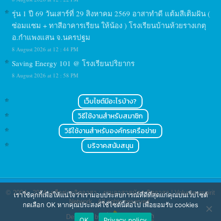
รุ่น 1 ปี 69 วันเสาร์ที่ 29 สิงหาคม 2569 อาสาทำดี แต้มสีเติมฝัน (
ซ่อมแซม + ทาสีอาคารเรียน ให้น้อง ) โรงเรียนบ้านห้วยรางเกตุ
อ.กำแพงแสน จ.นครปฐม
8 August 2026 at 12 : 44 PM
Saving Energy 101 @ โรงเรียนปริยากร
8 August 2026 at 12 : 58 PM
เว็บไซต์มีอะไรบ้าง?
วิธีใช้งานสำหรับสมาชิก
วิธีใช้งานสำหรับองค์กรเครือข่าย
บริจาคสนับสนุน
© 2004 - 2024
เครือข่ายจิตอาสา : งานอาสาสมัคร จิตอาสา | Volunteerspirit
เราใช้คุกกี้เพื่อให้แน่ใจว่าเรามอบประสบการณ์ที่ดีที่สุดแก่คุณบนเว็บไซต์
Network
. All rights reserved.
กดเลือก OK หากคุณประสงค์ใช้ไซต์นี้ต่อไป เพื่อยอมรับ cookies
Designed by
OK
Privacy policy