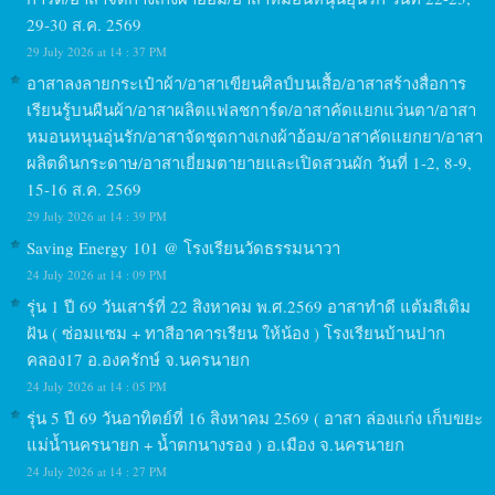
29-30 ส.ค. 2569
29 July 2026 at 14 : 37 PM
อาสาลงลายกระเป๋าผ้า/อาสาเขียนศิลป์บนเสื้อ/อาสาสร้างสื่อการ
เรียนรู้บนผืนผ้า/อาสาผลิตแฟลชการ์ด/อาสาคัดแยกแว่นตา/อาสา
หมอนหนุนอุ่นรัก/อาสาจัดชุดกางเกงผ้าอ้อม/อาสาคัดแยกยา/อาสา
ผลิตดินกระดาษ/อาสาเยี่ยมตายายและเปิดสวนผัก วันที่ 1-2, 8-9,
15-16 ส.ค. 2569
29 July 2026 at 14 : 39 PM
Saving Energy 101 @ โรงเรียนวัดธรรมนาวา
24 July 2026 at 14 : 09 PM
รุ่น 1 ปี 69 วันเสาร์ที่ 22 สิงหาคม พ.ศ.2569 อาสาทำดี แต้มสีเติม
ฝัน ( ซ่อมแซม + ทาสีอาคารเรียน ให้น้อง ) โรงเรียนบ้านปาก
คลอง17 อ.องครักษ์ จ.นครนายก
24 July 2026 at 14 : 05 PM
รุ่น 5 ปี 69 วันอาทิตย์ที่ 16 สิงหาคม 2569 ( อาสา ล่องแก่ง เก็บขยะ
แม่น้ำนครนายก + น้ำตกนางรอง ) อ.เมือง จ.นครนายก
24 July 2026 at 14 : 27 PM