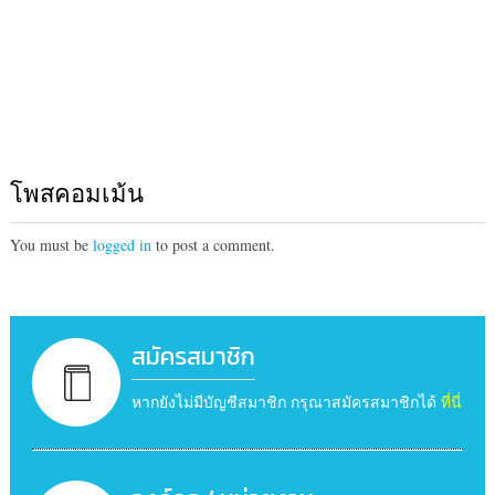
โพสคอมเม้น
You must be
logged in
to post a comment.
สมัครสมาชิก
หากยังไม่มีบัญชีสมาชิก กรุณาสมัครสมาชิกได้
ที่นี่