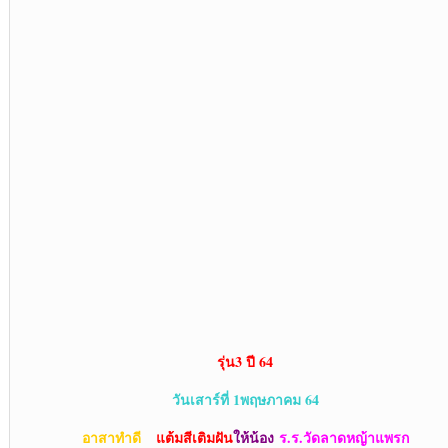
รุ่น3 ปี 64
วันเสาร์ที่ 1พฤษภาคม 64
อาสาทำดี
แต้มสี
เติมฝัน
ให้น้อง
ร.ร.
วัดลาดหญ้าแพรก