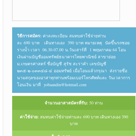
วิธีการสมัคร:
ค่าลงทะเบียน สมทบค่าใช้จ่ายท่าน
ละ 690 บาท เดินทางเอง 390 บาท หมายเหตุ นัดขึ้นรถซอย
รางน้ำ เวลา 06.30-07.00 น.วันเสาร์ที่ 1 พฤษภาคม 64 โอน
เงินผ่านบัญชีออมทรัพย์ธนาคารไทยพาณิชย์ สาขาย่อย
ม.เกษตรศาสตร์ ชื่อบัญชี สุรัช สะราคำ เลขบัญชี
๒๓๕-๒-๐๓๓๔๘-๔ ออมทรัพย์ เมื่อโอนแล้วกรุณา ส่งรายชื่อ
นามสกุลของอาสาทุกท่านพร้อมเบอร์โทรศัพท์และ วันเวลาการ
โอนเงิน มาที่ yobaandin@hotmail.com
จำนวนอาสาสมัครที่รับ:
50 ท่าน
ค่าใช้จ่าย:
สมทบค่าใช้จ่ายท่านละ 690 บาท เดินทางเอง 390
บาท