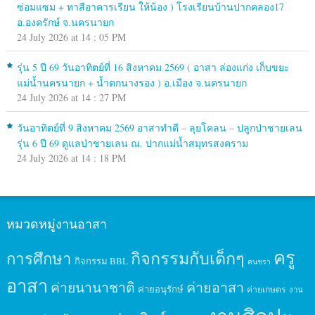
ซ่อมแซม + ทาสีอาคารเรียน ให้น้อง ) โรงเรียนบ้านปากคลอง17
อ.องครักษ์ จ.นครนายก
24 July 2026 at 14 : 05 PM
รุ่น 5 ปี 69 วันอาทิตย์ที่ 16 สิงหาคม 2569 ( อาสา ล่องแก่ง เก็บขยะ
แม่น้ำนครนายก + น้ำตกนางรอง ) อ.เมือง จ.นครนายก
24 July 2026 at 14 : 27 PM
วันอาทิตย์ที่ 9 สิงหาคม 2569 อาสาทำดี – ลุยโคลน – ปลูกป่าชายเลน
รุ่น 6 ปี 69 ดูแลป่าชายเลน ณ. ปากแม่น้ำสมุทรสงคราม
24 July 2026 at 14 : 18 PM
หมวดหมู่งานอาสา
ครู
กิจกรรมกับเด็กๆ
การศึกษา
กิจกรรม BBL
คนชรา
อาสา
ค่ายนานาชาติ
ค่ายอาสา
ค่ายอนุรักษ์
ค่ายเกษตร
งาน