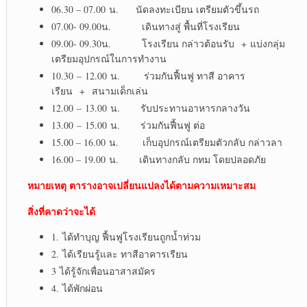
06.30 – 07.00 น. นัดลงทะเบียน เตรียมตัวขึ้นรถ
07.00- 09.00น. เดินทางสู่ พื้นที่โรงเรียน
09.00- 09.30น. โรงเรียน กล่าวต้อนรับ + แบ่งกลุ่ม
เตรียมอุปกรณ์ในการทำงาน
10.30 – 12.00 น. ร่วมกันฟื้นฟู ทาสี อาคาร
เรียน + สนามเด็กเล่น
12.00 – 13.00 น. รับประทานอาหารกลางวัน
13.00 – 15.00 น. ร่วมกันฟื้นฟู ต่อ
15.00 – 16.00 น. เก็บอุปกรณ์เตรียมตัวกลับ กล่าวลา
16.00 – 19.00 น. เดินทางกลับ กทม โดยปลอดภัย
หมายเหตุ ตารางอาจเปลี่ยนแปลงได้ตามความเหมาะสม
สิ่งที่คาดว่าจะได้
1. ได้ทำบุญ ฟื้นฟูโรงเรียนถูกน้ำท่วม
2. ได้เรียนรู้และ ทาสีอาคารเรียน
3 ได้รู้จักเพื่อนอาสาสมัคร
4. ได้พักผ่อน