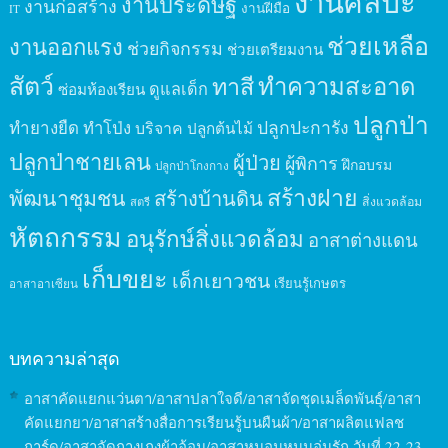
งานศิลปะ
งานประดิษฐ์
งานก่อสร้าง
งานฝีมือ
IT
ช่วยเหลือ
งานออกแรง
ช่วยกิจกรรม
ช่วยเตรียมงาน
สัตว์
ทาสี
ทำความสะอาด
ดูแลเด็ก
ซ่อมห้องเรียน
ปลูกป่า
ปลูกปะการัง
ทำยางยืด
ทำโป่ง
บริจาค
ปลูกต้นไม้
ปลูกป่าชายเลน
ผู้ป่วย
ผู้พิการ
ฝึกอบรม
ปลูกป่าโกงกาง
สร้างฝาย
พัฒนาชุมชน
สร้างบ้านดิน
สิ่งแวดล้อม
สตรี
หัตถกรรม
อนุรักษ์สิ่งแวดล้อม
อาสาต่างแดน
เก็บขยะ
เด็กเยาวชน
เรียนรู้เกษตร
อาสาอาเซียน
บทความล่าสุด
อาสาคัดแยกแว่นตา/อาสาปลาใจดี/อาสาจัดชุดเมล็ดพันธุ์/อาสา
คัดแยกยา/อาสาสร้างสื่อการเรียนรู้บนผืนผ้า/อาสาผลิตแฟลช
การ์ด/อาสาจัดกางเกงผ้าอ้อม/อาสาหมอนหนุนอุ่นรัก วันที่ 22-23,