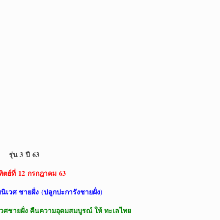
รุ่น 3
ปี 63
ิตย์ที่
12 กรกฎาคม 63
นิเวศ ชายฝั่ง
(ปลูกปะการังชายฝั่ง)
วศชายฝั่ง คืนความอุดมสมบูรณ์ ให้ ทะเลไทย