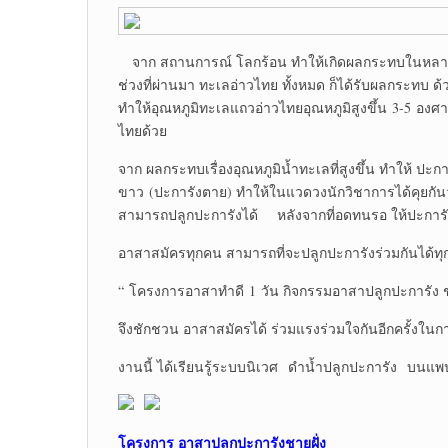
จาก สถานการณ์ โลกร้อน ทำให้เกิดผลกระทบในหลายๆๆพ
ช่วงที่ผ่านมา ทะเลอ่าวไทย ทั้งหมด ก็ได้รับผลกระทบ ด้
ทำให้อุณหภูมิทะเลแถวอ่าวไทยอุณหภูมิสูงขึ้น 3-5 องศา
ไทยด้วย
จาก ผลกระทบเรื่องอุณหภูมิน้ำทะเลที่สูงขึ้น ทำให้ ป
ขาว (ปะการังตาย) ทำให้ในแวดวงนักวิชาการได้คุยกันว
สามารถปลูกปะการังได้ หลังจากที่อดทนรอ ให้ปะการังฟื้นต
อาสาสมัครทุกคน สามารถที่จะปลูกปะการังร่วมกันได้ท
“ โครงการอาสาทำดี 1 วัน กิจกรรมอาสาปลูกปะการัง ชาย
จึงชักชวน อาสาสมัครได้ ร่วมแรงร่วมใจกันอีกครั้งใน
งานนี้ ได้เรียนรู้ระบบนิเวศ ดำน้ำปลูกปะการัง บนแพป
โครงการ อาสาปลูกปะการังชายฝั่ง