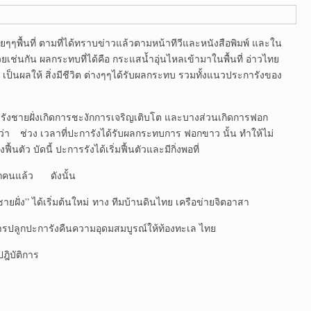
ื้นที่ ตามที่ได้ทราบข่าวแล้วตามหน้าทีวีและหนังสือพิมพ์ และใน
วยเช่นกัน ผลกระทบที่ได้คือ กระแสน้ำอุ่นไหลเข้ามาในพื้นที่ อ่าวไทย
 เป็นผลให้ สิ่งมีชีวิต ต่างๆๆได้รับผลกระทบ รวมทั้งแนวประการังของ
ะการังชายฝั่งเกิดการชะงักการเจริญเติบโต และบางส่วนเกิดการฟอก
่า ช่วง เวลาที่ปะการังได้รับผลกระทบการ ฟอกขาว นั้น ทำให้ไม่
ัว บัดนี้ ปะการรังได้เริ่มฟื้นตัวและมีกิ่งพอที่
ุกคนแล้ว ดังนั้น
ฝั่ง” ได้เริ่มต้นใหม่ ทาง ทีมบ้านดินไทย เครือข่ายจิตอาสา
การปลูกปะการังคืนความอุดมสมบูรณ์ให้ท้องทะเล ไทย
ฎิบัติการ