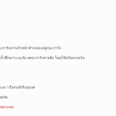
การังจากเจ้าหน้าทำแปลงปลูกปะการัง
ึกษาระบบนิเวศปะการังชายฝั่ง โดยใช้สน๊อกเกอร์น
ล / เรือรบจักรีนฤเบศ
ดภัย
มเหมาะสม