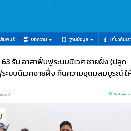
สัมพันธ์
บทความ
ฐานข้อมูล
เกี่ยวกับเร
ม 63 รับ อาสาฟื้นฟูระบบนิเวศ ชายฝั่ง (ปลูก
ูระบบนิเวศชายฝั่ง คืนความอุดมสมบูรณ์ ให
No Commen
iews: 0