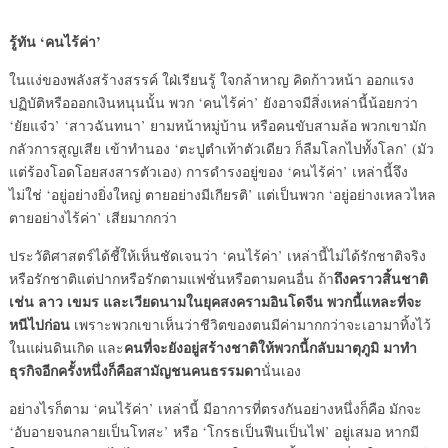
รู้ทัน
‘คนไร้ค่า’
ในแง่ของพลังสร้างสรรค์ ใฝ่เรียนรู้ ใจกล้าหาญ คิดก้าวหน้า ออกแรง
ปฏิบัติหรือออกเงินหนุนนั้น พวก ‘คนไร้ค่า’ ยังอาจมีสิ่งเหล่านี้น้อยกว่า
‘ยัยแจ๋ว’ ‘สาวฉันทนา’ ยามหน้าหมู่บ้าน หรือคนขับสามล้อ พวกเขามัก
กลัวการสูญเสีย เข้าทำนอง ‘ตะปูตำเท้าตัวเดียว ก็ลืมโลกไปทั้งโลก’ (มัว
แต่ร้องโอดโอยสงสารตัวเอง) การดำรงอยู่ของ ‘คนไร้ค่า’ เหล่านี้จึง
ไม่ใช่ ‘อยู่อย่างยิ่งใหญ่ ตายอย่างมีเกียรติ’ แต่เป็นพวก ‘อยู่อย่างเหลวไหล
ตายอย่างไร้ค่า’ เสียมากกว่า
ประวัติศาสตร์ได้ชี้ให้เห็นชัดเจนว่า ‘คนไร้ค่า’ เหล่านี้ไม่ได้รักชาติจริง
ถึงคราวสิ้นชาติ
หรือรักชาติแต่ปากหรือรักตามแฟชั่นหรือตามคนอื่น ถ้า
เช่น ลาว เขมร และเวียดนามในยุคสงครามอินโดจีน พวกนี้แหละที่จะ
หนีไปก่อน
เพราะพวกเขาเห็นว่าชีวิตของตนมีค่ามากกว่าจะเอามาทิ้งไว้
คนที่จะยังอยู่สร้างชาติให้พวกนี้กลับมาตุภูมิ มาทำ
ในแผ่นดินเกิด และ
ธุรกิจอีกครั้งหนึ่งก็คือสามัญชนคนธรรมดา
นั่นเอง
อย่างไรก็ตาม ‘คนไร้ค่า’ เหล่านี้ มีอาการที่ตรงกันอย่างหนึ่งก็คือ มักจะ
‘อับอายจนกลายเป็นโทสะ’ หรือ ‘โกรธเป็นฟืนเป็นไฟ’ อยู่เสมอ หากมี