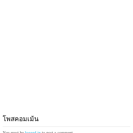
โพสคอมเม้น
You must be
logged in
to post a comment.