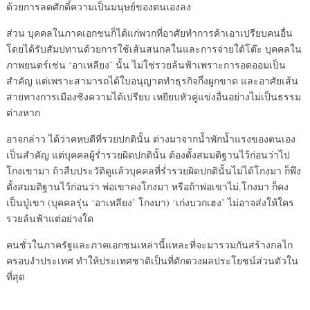
ด้วยการลดศักดิ์ความเป็นมนุษย์ของตนเองลง
ส่วน บุคคลในภาคเอกชนก็ได้แก่พวกที่อาศัยทำการค้าเอาเปรียบคนอื่น
โดยได้รับสัมปทานด้วยการใช้เส้นสนกลในและการจ่ายใต้โต๊ะ บุคคลใน
ภาพยนตร์เช่น ‘อาเหลียง’ นั้น ไม่ใช่รวยล้นฟ้าเพราะการอดออมเป็น
สำคัญ แต่เพราะสามารถได้ใบอนุญาตทำธุรกิจกึ่งผูกขาด และอาศัยเส้น
สายทางการเมืองชิงความได้เปรียบ เหยียบหัวคู่แข่งอื่นอย่างไม่เป็นธรรม
ต่างหาก
อาจกล่าว ได้ว่าคหบดีที่รวยปกตินั้น ต่างมาจากน้ำพักน้ำแรงของตนเอง
เป็นสำคัญ แต่บุคคลผู้ร่ำรวยผิดปกตินั้น ต้องตั้งสมมติฐานไว้ก่อนว่าไป
โกงเขามา ถ้าสืบประวัติดูแล้วบุคคลที่ร่ำรวยผิดปกตินั้นไม่ได้โกงมา ก็พึง
ตั้งสมมติฐานไว้ก่อนว่า พ่อเขาคงโกงมา หรือถ้าพ่อเขาไม่.โกงมา ก็คง
เป็นปู่เขา (บุคคลรุ่น ‘อาเหลียง’ โกงมา) ‘เก่งบวกเฮง’ ไม่อาจส่งให้ใคร
รวยล้นฟ้าแต่อย่างใด
คนชั่วในภาครัฐและภาคเอกชนเหล่านี้แหละที่จะมารวมกันสร้างกลไก
ครอบงำประเทศ ทำให้ประเทศชาติเป็นที่ตักตวงผลประโยชน์ส่วนตัวใน
ที่สุด