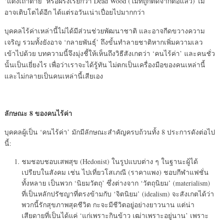
‘แตงเถาตาย’ หรือฝรั่งเรียกว่า Dead Wood (ไม้ที่ถูกตัดจากตอแล้ว) ไม่
อาจเติบโตได้อีก ได้แต่รอวันเน่าเปื่อยไปมากกว่า
บุคคลไร้ค่าเหล่านี้ไม่ได้มีส่วนช่วยพัฒนาชาติ และอาจกีดขวางความ
เจริญ รวมทั้งยังอาจ ‘กลายพันธุ์’ ถึงขั้นทำลายชาติหากเพิ่มความเลว
เข้าไปด้วย บทความนี้จึงมุ่งชี้ให้เห็นถึงวิธีสังเกตว่า ‘คนไร้ค่า’ และคนชั่ว
นั้นเป็นเยี่ยงไร เพื่อว่าเราจะได้รู้ทัน ไม่ตกเป็นเครื่องมือของคนเหล่านี้
และไม่กลายเป็นคนเหล่านี้เสียเอง
ลักษณะ
8 ของคนไร้ค่า
บุคคลผู้เป็น ‘คนไร้ค่า’ มักมีลักษณะสำคัญครบถ้วนทั้ง 8 ประการดังต่อไป
นี้:
ชมชอบชอบเสพสุข (Hedonist) ในรูปแบบต่าง ๆ ในฐานะผู้ได้
เปรียบในสังคม เช่น ไปเที่ยวโสเภณี (ราคาแพง) ชอบกีฬาแฟชั่น
ทั้งหลาย เป็นพวก ‘นิยมวัตถุ’ ซึ่งต่างจาก ‘วัตถุนิยม’ (materialism)
ที่เป็นหลักปรัชญาที่ตรงข้ามกับ ‘จิตนิยม’ (idealism) จะสังเกตได้ว่า
พวกนี้รักสุขภาพสุดชีวิต กะจะมีชีวิตอยู่อย่างยาวนาน แต่น่า
เสียดายที่เป็นได้แค่ ‘แก่เพราะกินข้าว เฒ่าเพราะอยู่นาน’ เพราะ