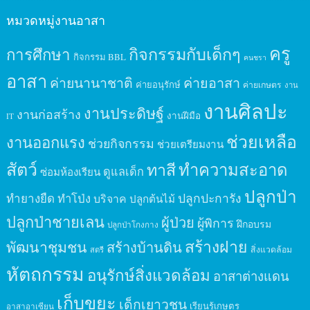
หมวดหมู่งานอาสา
ครู
กิจกรรมกับเด็กๆ
การศึกษา
กิจกรรม BBL
คนชรา
อาสา
ค่ายนานาชาติ
ค่ายอาสา
ค่ายอนุรักษ์
ค่ายเกษตร
งาน
งานศิลปะ
งานประดิษฐ์
งานก่อสร้าง
งานฝีมือ
IT
ช่วยเหลือ
งานออกแรง
ช่วยกิจกรรม
ช่วยเตรียมงาน
สัตว์
ทาสี
ทำความสะอาด
ดูแลเด็ก
ซ่อมห้องเรียน
ปลูกป่า
ปลูกปะการัง
ทำยางยืด
ทำโป่ง
บริจาค
ปลูกต้นไม้
ปลูกป่าชายเลน
ผู้ป่วย
ผู้พิการ
ฝึกอบรม
ปลูกป่าโกงกาง
สร้างฝาย
พัฒนาชุมชน
สร้างบ้านดิน
สิ่งแวดล้อม
สตรี
หัตถกรรม
อนุรักษ์สิ่งแวดล้อม
อาสาต่างแดน
เก็บขยะ
เด็กเยาวชน
เรียนรู้เกษตร
อาสาอาเซียน