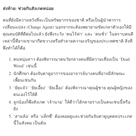
ส่งท้าย
: ช่วยกันสังเกตหน่อย
คนที่ยังมีความหวังที่จะเป็นทรัพยากรของชาติ หรือเป็นผู้นำพาการ
เปลี่ยนแปลง (Change Agent) นอกจากจะต้องพยายามขัดเกลาตัวเองให้มี
คุณสมบัติที่ดีต่อไปแล้ว ยังพึงระวัง ‘คนไร้ค่า’ และ ‘คนชั่ว’ ในคราบคนดี
เหล่านี้ที่อาจเขามากีดขวางหรือทำลายความเจริญของประเทศชาติ สิ่งที่
พึงทำได้ก็คือ
คนหนุ่มสาว ต้องพิจารณาคนวัยกลางคนที่มีความเสี่ยงเป็น ‘Dead
Wood’ เช่นนี้
นักศึกษา ต้องจับตาดูอาการของอาจารย์บางคนที่อาจมีลักษณะ
เพี้ยนเช่นกัน
‘ยัยแจ๋ว’ ‘ยัยเอี้ยง’ ‘ยัยเอื้อง’ ต้องพิจารณาคุณผู้ชาย คุณผู้หญิงของ
ตนเองไว้ให้ดี
ลูกน้องก็พึงสังเกต ‘เจ้านาย’ ให้ดีว่าได้กลายร่างเป็นคนเช่นนี้หรือ
ยัง
‘สามล้อ’ หรือ ‘แท็กซี่’ ต้องคอยดูและช่วยกันจับตาดูบุคคลประเภท
นี้ในสังคม เป็นต้น