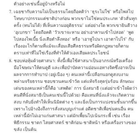
ตัวอย่างเช่นนี้อยู่บ้างหรือไม่
เฉยชากับความไม่เป็นธรรมโดยถือคติว่า ‘ธุระไม่ใช่’ หรือไพล่ไป
โทษบาปกรรมแต่ชาติปางก่อน พวกเขาไม่ใช่คนประเภท ‘ตัวสั่นทุก
ครั้ง (ทนไม่ได้) ที่เห็นความอยุติธรรม’ แต่อย่างใด พวกเขายินดีวาง
‘อุเบกขา’ โดยถือคติ ‘วัวเขาจะหาม อย่าเอาคานเข้าไปสอด’ ‘พูด
ไปสองไพเบี้ย นิ่งเสียตำลึงทอง’ หรือ ‘เอาหูไปนา เอาตาไปไร่’ กับ
เรื่องอะไรก็ตามที่แม้จะเสื่อมเสียศีลธรรมหรือผิดกฎหมายก็ตาม
ตราบเท่าที่ไม่ใช่เรื่องที่ทำให้ตัวเองเสียผลประโยชน์
ชอบห่อหุ้มด้วยศาสนา: ทั้งนี้เพื่อใช้ศาสนาเป็นอาภรณ์หรือเครื่อง
มือโฆษณาให้ตนดูดี และเพื่อบำบัดความอ่อนแอทางจิตซึ่งอาจเป็น
ผลจากการทำบาป (อยู่เนือง ๆ) คนเหล่านี้เปลือกนอกดูสงบงาม
พล่ามจริยธรรม ชอบชวนคนเข้าวัด แต่แท้จริงสุดรุ่มร้อน ลักษณะ
เด่นของคนเหล่านี้ก็คือ ‘เสพติด’ การ นั่งสมาธิ (แต่อย่าเข้าใจผิดว่า
คนดีที่นั่งสมาธิเป็นคนเช่นนี้ไปด้วย) คือแทนที่นั่งแล้วจะเกิดความ
สงบ กลับยิ่งทำให้เห็นนิมิตต่าง ๆ และยิ่งเป็นการแบ่งชนชั้นมากขึ้น
เพราะไปอ้างอิงถึงการสั่งสมบุญเก่าแต่ อดีตชาติเพื่อข่มคนอื่น คน
เหล่านี้มักไม่เอาแก่นศาสนา แต่มักเพี้ยนไปเน้นกระพี้ เช่น เรื่อง
พิธีกรรม ชาดก ไสยศาสตร์ ชาติก่อน-ชาติหน้า หรือเครื่องรางของ
ขลัง เป็นต้น