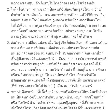
นอกจากเสพสุขแล้ว ก็แทบไม่ได้สร้างสรรค์อะไรเพื่อคนอื่น
ไม่ใฝ่ใจศึกษา: พวกเขามักเป็นคนที่ขี้เกียจเรียนรู้สิ่งใหม่ ๆ บ้างก็
ทำตัวเป็น ‘ชาล้นแก้ว’ บางคนอาจทำการศึกษาแต่ใช้วิธีการ ‘ยืม
จมูกคนอื่นหายใจ’ ไม่ลงมือปฏิบัติเอง หรือเข้ารับการศึกษาโดย
ไม่ใช่เพื่อหาความรู้แต่เพื่อเข้าคลุกวงใน (networking) มากกว่า คน
เหล่านี้มักเป็นพวก ‘แก่เพราะกินข้าว เฒ่าเพราะอยู่นาน’ ไม่ทัน
ความรู้ใหม่ ๆ ยกเว้นการจำคำพูดคนอื่นมาคุยโตไปวัน ๆ
ต่อต้านการเปลี่ยนแปลง: เมื่อ ไม่รู้จริง ก็มักเกลียด กลัวและต่อต้าน
การเปลี่ยนแปลงที่เป็นคุณต่อส่วนรวมแต่กระทบในทางลบต่อ
ตนเอง กลัวตนเองจะหมดบทบาทในสังคมก้าวหน้า คนเหล่านี้มัก
เป็นผู้มีสถานะดีในสังคมหรือมีอาชีพน่ายกย่อง เช่น อาจารย์ แพทย์
หรือนักวิชาชีพชั้นสูงอื่น แต่ทั้งนี้ถือเป็นเรื่องเฉพาะบุคคลไม่ได้
เหมารวมยกเข่งทั้งวงการ ‘คนไร้ค่า’ เหล่า นี้แม้อยู่ในวงการศึกษา
หรือวงวิทยาการชั้นสูง ก็ไม่ค่อยเปิดรับสิ่งใหม่ ถือตนว่ามีใบ
ปริญญาบัตรแต่แท้จริงไม่ใช่ปัญญาชน เราจึงเห็นนักวิทยาศาสตร์
(ที่ทำงานแบบกลไกไปวัน ๆ ) ผู้กลับงมงายในไสยศาสตร์
ชอบทำดีเอาหน้า: ทั้งนี้เพื่อสร้างภาพหรือเพื่อลวงให้คนอื่นเข้าใจว่า
ตนเป็นคนดี จึงเป็นการทำดีแบบ ‘ลูบหน้าปะจมูก’ ‘ผักชีโรยหน้า’
หรือ ‘ไฟไหม้ฟาง’ คล้าย กับพวกคุณหญิงคุณนายที่เที่ยวแจกของ
เพื่อให้ตัวได้รับเกียรติยศ แต่สังคมก็แทบไม่เคยดีขึ้นเพราะความดี