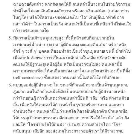
ฉาบฉวยดังกล่าว หากสังเกตให้ดี คนเหล่านี้บางคนไปร่วมกิจกรรม
ทำดีโดยไม่ออกเงินตัวเองสักบาท หรือออกเงินแต่น้อย (แต่ออกข่าว
ใหญ่โต) หรือใช้สถานะของตนเองไป ‘ไถ’ เงินผู้อื่นมาทำดี อาจ
กล่าวได้ว่า ในความเป็นจริง คนเหล่านี้เป็นคนขี้เหนียว ไม่ใช่คนใจ
กว้างจริงแต่อย่างใด
มีความเป็นเจ้าขุนมูลนายสูง: ทั้งนี้คล้ายกับที่มักปรากฏใน
ภาพยนตร์น้ำเน่าประเภท ‘ผู้ดีตีนแดง ตะแคงตีนเดิน’ หรือ ‘หนัง
จักร์ ๆ วงศ์ ๆ’ บุคคล ที่ชอบทำตัวเป็นเจ้าขุนมูลนายเช่นนี้ มักทำไป
เพื่อลบปมด้อยของการเป็นคนระดับล่างในอดีต หรือหวังยกระดับ
ตนเองให้มีฐานะดูเหนือผู้อื่น หรือเป็นพวกจมไม่ลง คนเหล่านี้มี
ความชมชอบที่จะให้คนอื่นยกย่อง เอาใจ และมักเอาตัวเองเป็นที่ตั้ง
(self-centredness) ซึ่งแสดงว่าคนเหล่านี้ไม่คิดถึงใครอื่นอีกเลย
สยบยอมต่อผู้มีอำนาจ: ใน ขณะที่ตัวเองมีความเป็นเจ้าขุนมูลนาย
สูงมาก แต่ในอีกด้านหนึ่งก็มักเป็นคนสยบยอมกับผู้มีอำนาจเหนือ
กว่าโดยดุษฎี การนี้แสดงว่าคนเหล่านี้ยินดี ‘เลีย’ หรือ ทำงานด้วย
ลิ้น เพื่อหวังให้ตนเองได้ก้าวหน้าในธุรกิจหรือการงาน และหาก
จำเป็นจริง ๆ คนเหล่านี้ไม่ว่าเพศใด ก็อาจยินดีเอาตัวเข้าแลกเพื่อ
ให้บรรลุเป้าหมายของตน คือนอกจาก ‘พายเรือให้โจรนั่ง’ แล้ว ยัง
ยอมให้ ‘โจรพายเรือให้ตนนั่ง’ (ประสบความสำเร็จโดย ‘โจร’
สนับสนุน) เสียอีก ลองสังเกตในวงการรอบตัวเราให้ดีว่าเราพบ