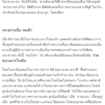
ใครสามารถ ‘จับได้ไล่ทัน’ หากสังเกตให้ดี พวกนี้ชมชอบที่จะใช้กลยุทธ์
‘พวกมากลากไป’ มีพิธีกรรม มีศัพท์แสงหรือวาทกรรมเฉพาะที่ดูดี ใครไม่
เข้าสังคมในกลุ่มเช่นตน มักจะถูก ‘โดดเดี่ยว’
กลายร่างเป็น
‘คนชั่ว’
เมื่อ พิจารณาถึงโอกาสและแนวโน้มแล้ว บุคคลข้างต้นอาจมีพัฒนาการ
ขั้นสุดท้ายจนกลายเป็นคนชั่วที่สร้างความเสื่อม เสียต่อตนเองและคนอื่น
หากเป็นผู้มีอำนาจทางการเมืองก็อาจทรยศและสร้างความวิบัติต่อ
ร่วม
ประชาชน ทั้งนี้ ‘คนไร้ค่า’ ข้างต้นจะต้องมีลักษณะอีกข้อหนึ่งคือ ‘
ขบวนการโกงกิน
’
โดยในกรณีบุคคลในภาคราชการ มีตัวอย่างเช่น พวกที่ ‘ซื้อตำแหน่ง’
คนเหล่านี้มักฝ่าฟันสู่ตำแหน่งด้วยความชั่วร้าย เช่น ‘ฆ่าน้อง ฟ้องนาย
ขายเพื่อน’ จึง มักไม่ละอายที่จะกอบโกยโดยไม่สมควร โกงประเทศชาติ
และประชาชน จะสังเกตได้ว่าในหน่วยราชการที่ไม่ค่อยมีผลประโยชน์
ลูกน้องไม่ต้องเอาใจนายมากนัก อย่างมากก็ถือคติ ‘รับใช้นายจนพอแรง’
แต่ทำไมในส่วนราชการบางแห่ง ลูกน้องจึงต้อง ‘เลีย’ นายแบบ ‘เลี้ยงดูปู
เสื่อ’ สุดชีวิต หากไม่ใช่เพราะหวังจะได้ผลประโยชน์มหาศาลที่ยินดีแลก