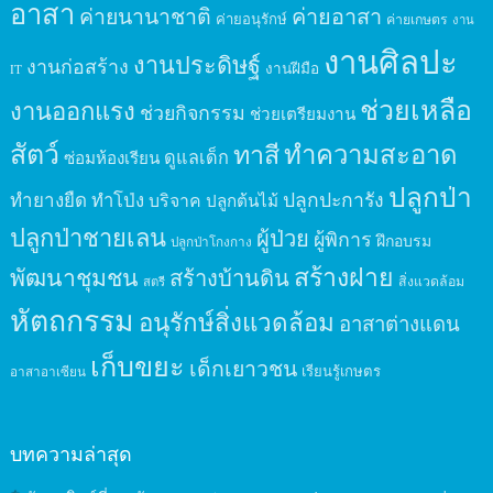
อาสา
ค่ายนานาชาติ
ค่ายอาสา
ค่ายอนุรักษ์
ค่ายเกษตร
งาน
งานศิลปะ
งานประดิษฐ์
งานก่อสร้าง
งานฝีมือ
IT
ช่วยเหลือ
งานออกแรง
ช่วยกิจกรรม
ช่วยเตรียมงาน
สัตว์
ทาสี
ทำความสะอาด
ดูแลเด็ก
ซ่อมห้องเรียน
ปลูกป่า
ปลูกปะการัง
ทำยางยืด
ทำโป่ง
บริจาค
ปลูกต้นไม้
ปลูกป่าชายเลน
ผู้ป่วย
ผู้พิการ
ฝึกอบรม
ปลูกป่าโกงกาง
สร้างฝาย
พัฒนาชุมชน
สร้างบ้านดิน
สิ่งแวดล้อม
สตรี
หัตถกรรม
อนุรักษ์สิ่งแวดล้อม
อาสาต่างแดน
เก็บขยะ
เด็กเยาวชน
เรียนรู้เกษตร
อาสาอาเซียน
บทความล่าสุด