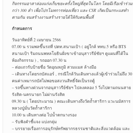
กิจกรรมอาสาล่องแก่งเก็บขยะครั้งใหญ่ที่สุดในโลก โดยมีเรือเข้าร่วม
กว่า 300 ลำ เพื่อโปรโมทการท่องเที่ยว และ CSR เกิดเป็นกระแสทำ
ตามกัน จนสร้างงานสร้างรายได้ให้กับคนพื้นที่
กำหนดการ
วันอาทิตย์ที่ 2 เมษายน 2566
07.00 น รวมพลขึ้นรถที่ ปตท.สนามเป้า ( อยู่ใกล้ ททบ.5 หรือ BTS
สนามเป้า ริมถนนพหลโยธินฝั่งขาเข้าอนุสาวรีย์ชัยฯ ดูแผนที่ได้ใน
ห้องกิจกรรม ) , รถออก 07.30 น
– ต่อแถวรับป้ายชื่อ วัดอุณหภูมิ สวมแมส ล้างมือ
– เดินทางโดยรถบัสแอร์ , กรณีใกล้วันเดินทางแล้วผู้เข้าร่วมไม่ถึง 30
คนค่าเหมารถบัสไม่พอขอสงวนสิทธิ์จัดเป็นรถตู้
– รถขึ้นทางด่วนจากอนุสาวรีย์ชัยฯ ไปลงคลอง 5 วิ่งไปตามถนนสาย
รังสิต-นครนายก ไม่ผ่านรังสิต
09.30 น ( โดยประมาณ ) คณะเดินทางถึงวัดถ้ำสาริกา แวะนมัสการ
หลวงปู่มั่นวัดถ้ำสาริกา
10.00 น เดินทางต่อ ไปน้ำตกนางรอง
– รับฟังคำชี้แจง แบ่งกลุ่ม
– บรรยายเรื่องการอนุรักษ์ทรัพยากรธรรมชาติและสิ่งแวดล้อม และ