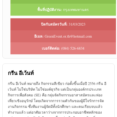
พื้นที่ปฏิบัติงาน:
กรุงเทพมหานคร
ปิดรับสมัครวันที่:
31/03/2023
อีเมล:
GreenEvent.or.th@hotmail.com
เบอร์ติดต่อ:
(084) 526-6834
กรีน อีเว้นท์
กรีน อีเว้นท์ หมายถึง กิจกรรมสีเขียว ก่อตั้งขึ้นเมื่อปี 2556 กรีน อี
เว้นท์ ไม่ใช่บริษัท ไม่ใช่องค์ธุรกิจ แต่เป็นกลุ่มองค์กรประเภท
กิจการเพื่อสังคม (SE) คือ กลุ่มจัดกิจกรรมอาสาสมัครและท่อง
เที่ยวเชิงอนุรักษ์ โดยเกิดจากการรวมตัวกันของผู้มีใจรักการจัด
งานกิจกรรม ซึ่งทีมงานผู้จัดมีทั้งนักศึกษา และคนเรียบจบแล้ว
ทำงานแล้ว แต่อาศัยเวลาว่างจากการประกอบอาชีพหลักของ