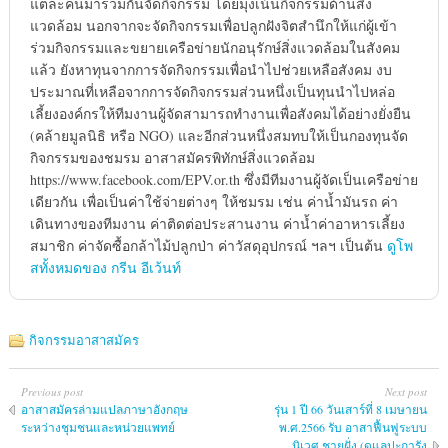
แต่ละคนมาร่วมกันจัดกิจกรรม โดยมุ่งเน้นกิจกรรมด้านสิ่ง
แวดล้อม นอกจากจะจัดกิจกรรมเพื่อปลูกฝังจิตสำนึกให้แก่ผู้เข้า
ร่วมกิจกรรมและขยายเครือข่ายนักอนุรักษ์สิ่งแวดล้อมในสังคม
แล้ว ยังหาทุนจากการจัดกิจกรรมเพื่อนำไปช่วยเหลือสังคม งบ
ประมาณที่เหลือจากการจัดกิจกรรมส่วนหนึ่งเป็นทุนนำไปหล่อ
เลี้ยงองค์กรให้ทีมงานผู้จัดสามารถทำงานเพื่อสังคมได้อย่างยั่งยืน
(คล้ายมูลนิธิ หรือ NGO) และอีกส่วนหนึ่งสมทบให้เป็นกองทุนจัด
กิจกรรมของชมรม อาสาสมัครพิทักษ์สิ่งแวดล้อม
https://www.facebook.com/EPV.or.th ซึ่งมีทีมงานผู้จัดเป็นเครือข่าย
เดียวกัน เพื่อเป็นค่าใช้จ่ายต่างๆ ให้ชมรม เช่น ค่าน้ำมันรถ ค่า
เดินทางของทีมงาน ค่าติดต่อประสานงาน ค่าน้ำค่าอาหารเลี้ยง
สมาชิก ค่าจัดซื้อกล้าไม้ปลูกป่า ค่าวัสดุอุปกรณ์ ฯลฯ เป็นต้น
ดูโพ
สทั้งหมดของ กรีน อีเว้นท์
กิจกรรมอาสาสมัคร
Previous post
Next post
อาสาสมัครล่ามแปลภาษาอังกฤษ
รุ่น 1 ปี 66 วันเสาร์ที่ 8 เมษายน
ระหว่างชุมชนและหน่วยแพทย์
พ.ศ.2566 รับ อาสาฟื้นฟูระบบ
นิเวศ ชายฝั่ง (ดูแลปะการัง