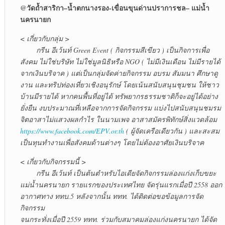
@วัดถ้ำสาริกา–น้ำตกนางรอง-เขื่อนขุนด่านปราการชล– แม่น้ำ
นครนายก
< เกี่ยวกับกลุ่ม >
กรีน อีเว้นท์ Green Event ( กิจกรรมสีเขียว ) เป็นกิจการเพื่อ
สังคม ไม่ใช่บริษัท ไม่ใช่มูลนิธิหรือ NGO ( ไม่มีเงินเดือน ไม่มีรายได้
จากเงินบริจาค ) แต่เป็นกลุ่มจัดค่ายกิจกรรม อบรม สัมมนา ศึกษาดู
งาน และทริปท่องเที่ยวเชิงอนุรักษ์ โดยเน้นสนับสนุนชุมชน ให้ชาว
บ้านมีรายได้ หากคนพื้นที่อยู่ได้ ทรัพยากรธรรมชาติก็จะอยู่ได้อย่าง
ยั่งยืน งบประมาณที่เหลือจากการจัดกิจกรรม แบ่งไปสนับสนุนชมรม
จิตอาสาไม่แสวงผลกำไร ในนามเพจ อาสาสมัครพิทักษ์สิ่งแวดล้อม
https://www.facebook.com/EPV.or.th
( ผู้จัดเครือเดียวกัน ) และสะสม
เป็นทุนทำงานเพื่อสังคมด้านต่างๆ โดยไม่ต้องอาศัยเงินบริจาค
< เกี่ยวกับกิจกรรมนี้ >
กรีน อีเว้นท์ เป็นต้นตำหรับไอเดียจัดกิจกรรมล่องแก่งเก็บขยะ
แม่น้ำนครนายก รายแรกของประเทศไทย จัดรุ่นแรกเมื่อปี 2558 ออก
อากาศทาง ททบ.5 หลังจากนั้น ททท. ได้ติดต่อขอข้อมูลการจัด
กิจกรรม
จนกระทั่งเมื่อปี 2559 ททท. ร่วมกับสมาคมล่องแก่งนครนายก ได้จัด