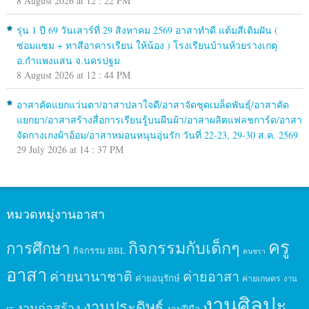
8 August 2026 at 12 : 22 PM
รุ่น 1 ปี 69 วันเสาร์ที่ 29 สิงหาคม 2569 อาสาทำดี แต้มสีเติมฝัน (
ซ่อมแซม + ทาสีอาคารเรียน ให้น้อง ) โรงเรียนบ้านห้วยรางเกตุ
อ.กำแพงแสน จ.นครปฐม
8 August 2026 at 12 : 44 PM
อาสาคัดแยกแว่นตา/อาสาปลาใจดี/อาสาจัดชุดเมล็ดพันธุ์/อาสาคัด
แยกยา/อาสาสร้างสื่อการเรียนรู้บนผืนผ้า/อาสาผลิตแฟลชการ์ด/อาสา
จัดกางเกงผ้าอ้อม/อาสาหมอนหนุนอุ่นรัก วันที่ 22-23, 29-30 ส.ค. 2569
29 July 2026 at 14 : 37 PM
หมวดหมู่งานอาสา
ครู
กิจกรรมกับเด็กๆ
การศึกษา
กิจกรรม BBL
คนชรา
อาสา
ค่ายนานาชาติ
ค่ายอาสา
ค่ายอนุรักษ์
ค่ายเกษตร
งาน
งานศิลปะ
งานประดิษฐ์
งานก่อสร้าง
งานฝีมือ