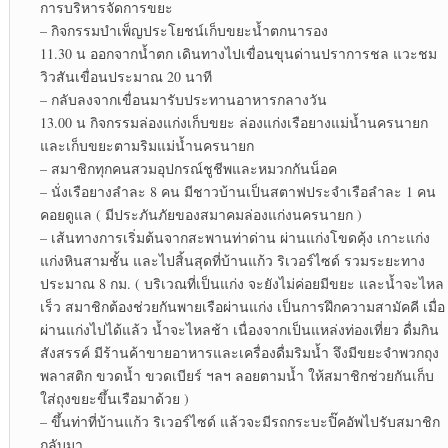
การบริหารจัดการขยะ
– กิจกรรมบำเพ็ญประโยชน์เก็บขยะน้ำตกนารอง
11.30 น ออกจากน้ำตก เดินทางไปเขื่อนขุนด่านปราการชล แวะชม
วิวสันเขื่อนประมาณ 20 นาที
– กลับลงจากเขื่อนมารับประทานอาหารกลางวัน
13.00 น กิจกรรมล่องแก่งเก็บขยะ ล่องแก่งเรือยางแม่น้ำนครนายก
และเก็บขยะตามริมแม่น้ำนครนายก
– สมาชิกทุกคนสวมอุปกรณ์ชูชีพและหมวกกันน็อค
– นั่งเรือยางลำละ 8 คน มีชาวบ้านเป็นสตาฟประจำเรือลำละ 1 คน
คอยดูแล ( มีประภันภัยของสมาคมล่องแก่งนครนายก )
– เส้นทางการเริ่มต้นจากสะพานท่าด่าน ผ่านแก่งโขดคุ้ง เกาะแก่ง
แก่งหินสามชั้น และไปสิ้นสุดที่บ้านแก้ว ริเวอร์ไซด์ รวมระยะทาง
ประมาณ 8 กม. ( บริเวณที่เป็นแก่ง จะยังไม่ค่อยมีขยะ และน้ำจะไหล
เร็ว สมาชิกต้องช่วยกันพายเรือผ่านแก่ง เป็นการฝึกความสามัคคี เมื่อ
ผ่านแก่งไปได้แล้ว น้ำจะไหลช้า เนื่องจากเป็นแหล่งท่องเที่ยว ดื่มกิน
สังสรรค์ มีร้านค้าขายอาหารและเครื่องดื่มริมน้ำ จึงมีขยะจำพวกถุง
พลาสติก ขวดน้ำ ขวดเบียร์ ฯลฯ ลอยตามน้ำ ให้สมาชิกช่วยกันเก็บ
ใส่ถุงขยะขึ้นเรือมาด้วย )
– ขึ้นท่าที่บ้านแก้ว ริเวอร์ไซด์ แล้วจะมีรถกระบะปิ๊คอัพไปรับสมาชิก
กลับมา