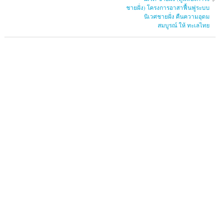
ชายฝั่ง) โครงการอาสาฟื้นฟูระบบ
นิเวศชายฝั่ง คืนความอุดม
สมบูรณ์ ให้ ทะเลไทย