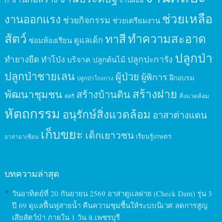
IT
ช่วยเหลือ
งานออกแรง
ช่วยกิจกรรม
ช่วยเตรียมงาน
สัตว์
ทาสี
ทำความสะอาด
ดูแลเด็ก
ซ่อมห้องเรียน
ปลูกป่า
ปลูกปะการัง
ทำยางยืด
ทำโป่ง
บริจาค
ปลูกต้นไม้
ปลูกป่าชายเลน
ผู้ป่วย
ผู้พิการ
ฝึกอบรม
ปลูกป่าโกงกาง
สร้างฝาย
พัฒนาชุมชน
สร้างบ้านดิน
สิ่งแวดล้อม
สตรี
หัตถกรรม
อนุรักษ์สิ่งแวดล้อม
อาสาต่างแดน
เก็บขยะ
เด็กเยาวชน
เรียนรู้เกษตร
อาสาอาเซียน
บทความล่าสุด
วันอาทิตย์ที่ 20 กันยายน 2569 อาสาดูแลฝาย (Check Dam) รุ่น 3
ปี 69 ดูแลฟื้นฟูสายน้ำ คืนความชุมชื้นให้ระบบนิเวศ ลดการสูญ
เสียสัตว์ป่า ภายใน 1 วัน จ.เพชรบุรี