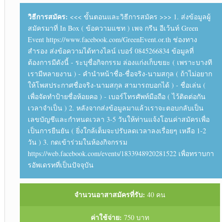
วิธีการสมัคร:
<<< ขั้นตอนและวิธีการสมัคร >>> 1. ส่งข้อมูลผู้
สมัครมาที่ In Box ( ข้อความแชท ) เพจ กรีน อีเว้นท์ Green
Event https://www.facebook.com/GreenEvent.or.th ช่องทาง
สำรอง ส่งข้อความได้ทางไลน์ เบอร์ 0845266834 ข้อมูลที่
ต้องการมีดังนี้ - ระบุชื่อกิจกรรม ล่องแก่งเก็บขยะ ( เพราะบางที
เรามีหลายงาน ) - คำนำหน้าชื่อ-ชื่อจริง-นามสกุล ( ถ้าไม่อยาก
ให้โพสประกาศชื่อจริง-นามสกุล สามารถบอกได้ ) - ชื่อเล่น (
เพื่อจัดทำป้ายชื่อห้อยคอ ) - เบอร์โทรศัพท์มือถือ ( ไว้ติดต่อกัน
เวลาจำเป็น ) 2. หลังจากส่งข้อมูลมาแล้วเราจะตอบกลับเป็น
เลขบัญชีและกำหนดเวลา 3-5 วันให้ท่านแจ้งโอนค่าสมัครเพื่อ
เป็นการยืนยัน ( ยิ่งใกล้เต็มจะปรับลดเวลาลงเรื่อยๆ เหลือ 1-2
วัน ) 3. กดเข้าร่วมในห้องกิจกรรม
https://web.facebook.com/events/1833948920281522 เพื่อทราบกา
รอัพเดรทที่เป็นปัจจุบัน
จำนวนอาสาสมัครที่รับ:
40 คน
ค่าใช้จ่าย:
750 บาท