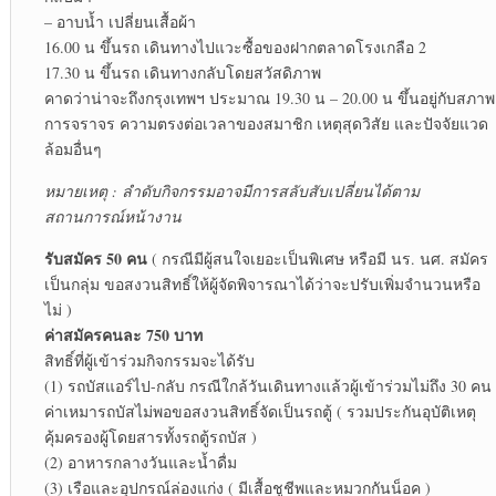
– อาบน้ำ เปลี่ยนเสื้อผ้า
16.00 น ขึ้นรถ เดินทางไปแวะซื้อของฝากตลาดโรงเกลือ 2
17.30 น ขึ้นรถ เดินทางกลับโดยสวัสดิภาพ
คาดว่าน่าจะถึงกรุงเทพฯ ประมาณ 19.30 น – 20.00 น ขึ้นอยู่กับสภาพ
การจราจร ความตรงต่อเวลาของสมาชิก เหตุสุดวิสัย และปัจจัยแวด
ล้อมอื่นๆ
หมายเหตุ : ลำดับกิจกรรมอาจมีการสลับสับเปลี่ยนได้ตาม
สถานการณ์หน้างาน
รับสมัคร 50 คน
( กรณีมีผู้สนใจเยอะเป็นพิเศษ หรือมี นร. นศ. สมัคร
เป็นกลุ่ม ขอสงวนสิทธิ์ให้ผู้จัดพิจารณาได้ว่าจะปรับเพิ่มจำนวนหรือ
ไม่ )
ค่าสมัครคนละ 750 บาท
สิทธิ์ที่ผู้เข้าร่วมกิจกรรมจะได้รับ
(1) รถบัสแอร์ไป-กลับ กรณีใกล้วันเดินทางแล้วผู้เข้าร่วมไม่ถึง 30 คน
ค่าเหมารถบัสไม่พอขอสงวนสิทธิ์จัดเป็นรถตู้ ( รวมประกันอุบัติเหตุ
คุ้มครองผู้โดยสารทั้งรถตู้รถบัส )
(2) อาหารกลางวันและน้ำดื่ม
(3) เรือและอุปกรณ์ล่องแก่ง ( มีเสื้อชูชีพและหมวกกันน็อค )