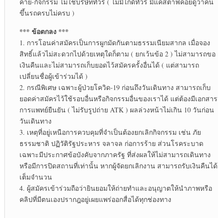
ค่าย-กิจกรรม ไม่ใช่บริษัททัวร์ ( ไม่มีไกด์ทัวร์ มีแค่สตาฟคอยดูว่าคน
ขึ้นรถครบไม่ครบ )
*** ข้อตกลง ***
1. การโอนค่าสมัครเป็นการผูกมัดกันตามธรรมเนียมสากล เมื่อจอง
สิทธิ์แล้วไม่สะดวกไปด้วยเหตุใดก็ตาม ( ยกเว้นข้อ 2 ) ไม่สามารถขอ
เงินคืนและไม่สามารถเก็บยอดไว้สมัครครั้งอื่นได้ ( แต่สามารถ
เปลี่ยนชื่อผู้เข้าร่วมได้ )
2. กรณีพิเศษ เฉพาะผู้ป่วยโควิด-19 ก่อนถึงวันเดินทาง สามารถเก็บ
ยอดค่าสมัครไว้ใช้รอบอื่นหรือกิจกรรมอื่นของเราได้ แต่ต้องมีเอกสาร
การแพทย์ยืนยัน ( ไม่รับรูปถ่าย ATK ) ผลล่วงหน้าไม่เกิน 10 วันก่อน
วันเดินทาง
3. เหตุที่อยู่เหนือการควบคุมที่จำเป็นต้องยกเลิกกิจกรรม เช่น ภัย
ธรรมชาติ ปฏิวัติรัฐประหาร จลาจล ก่อการร้าย ส่วนโรคระบาด
เฉพาะมีประกาศข้อบังคับจากภาครัฐ ที่ส่งผลให้ไม่สามารถเดินทาง
หรือมีการปิดสถานที่เท่านั้น หากผู้จัดยกเลิกงาน สามารถรับเงินคืนได้
เต็มจำนวน
4. ผู้สมัครเข้าร่วมถือว่ายินยอมให้ถ่ายทำและอนุญาตให้นำภาพหรือ
คลิปที่มีตนเองปรากฎอยู่เผยแพร่ออกสื่อได้ทุกช่องทาง