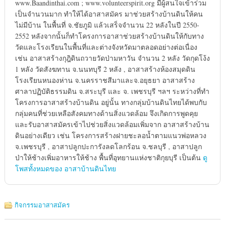
www.Baandinthai.com ; www.volunteerspirit.org มีผู้สนใจเข้าร่วม
เป็นจำนวนมาก ทำให้ได้อาสาสมัคร มาช่วยสร้างบ้านดินให้คน
ไม่มีบ้าน ในพื้นที่ จ.ชัยภูมิ แล้วเสร็จจำนวน 22 หลังในปี 2550-
2552 หลังจากนั้นก็ทำโครงการอาสาช่วยสร้างบ้านดินให้กับทาง
วัดและโรงเรียนในพื้นที่และต่างจังหวัดมาตลอดอย่างต่อเนื่อง
เช่น อาสาสร้างกุฎิดินถวายวัดป่ามหาวัน จำนวน 2 หลัง วัดกุดโง้ง
1 หลัง วัดสังฆทาน จ.นนทบุรี 2 หลัง , อาสาสร้างห้องสมุดดิน
โรงเรียนหนองห่าน จ.นครราชสีมาและจ.อยุธยา อาสาสร้าง
ศาลาปฏิบัติธรรมดิน จ.สระบุรี และ จ. เพชรบุรี ฯลฯ ระหว่างที่ทำ
โครงการอาสาสร้างบ้านดิน อยู่นั้น ทางกลุ่มบ้านดินไทยได้พบกับ
กลุ่มคนที่ช่วยเหลือสังคมทางด้านสิ่งแวดล้อม จึงเกิดการพูดคุย
และรับอาสาสมัครเข้าไปช่วยสิ่งแวดล้อมเพิ่มจาก อาสาสร้างบ้าน
ดินอย่างเดียว เช่น โครงการสร้างฝายชะลอน้ำตามแนวพ่อหลวง
จ.เพชรบุรี , อาสาปลูกปะการังลดโลกร้อน จ.ชลบุรี , อาสาปลูก
ป่าให้ช้างเพิ่มอาหารให้ช้าง พื้นที่อุทยานแห่งชาติกุยบุรี เป็นต้น
ดู
โพสทั้งหมดของ อาสาบ้านดินไทย
กิจกรรมอาสาสมัคร