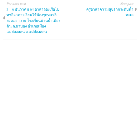
Previous post
Next post
3 – 6 ธันวาคม 64 อาสาล่องเรือไป
ครูอาสาความสุขจากระดับน้ำ
ทาสีอาคารเรียนให้น้องๆกระเหรี่
ทะเล
ยงคอยาว ณ โรงเรียนบ้านน้ำเพียง
ดิน ต.ผาบ่อง อำเภอเมือง
แม่ฮ่องสอน จ.แม่ฮ่องสอน