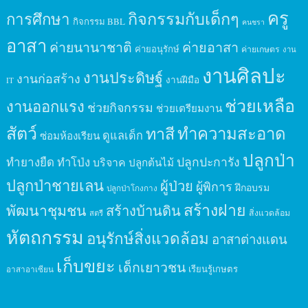
ครู
กิจกรรมกับเด็กๆ
การศึกษา
กิจกรรม BBL
คนชรา
อาสา
ค่ายนานาชาติ
ค่ายอาสา
ค่ายอนุรักษ์
ค่ายเกษตร
งาน
งานศิลปะ
งานประดิษฐ์
งานก่อสร้าง
งานฝีมือ
IT
ช่วยเหลือ
งานออกแรง
ช่วยกิจกรรม
ช่วยเตรียมงาน
สัตว์
ทาสี
ทำความสะอาด
ดูแลเด็ก
ซ่อมห้องเรียน
ปลูกป่า
ปลูกปะการัง
ทำยางยืด
ทำโป่ง
บริจาค
ปลูกต้นไม้
ปลูกป่าชายเลน
ผู้ป่วย
ผู้พิการ
ฝึกอบรม
ปลูกป่าโกงกาง
สร้างฝาย
พัฒนาชุมชน
สร้างบ้านดิน
สิ่งแวดล้อม
สตรี
หัตถกรรม
อนุรักษ์สิ่งแวดล้อม
อาสาต่างแดน
เก็บขยะ
เด็กเยาวชน
เรียนรู้เกษตร
อาสาอาเซียน