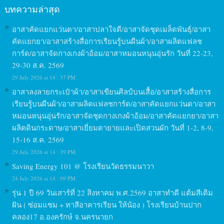
บทความล่าสุด
อาสาคัดแยกแว่นตา/อาสาปลาใจดี/อาสาจัดชุดเมล็ดพันธุ์/อาสา
คัดแยกยา/อาสาสร้างสื่อการเรียนรู้บนผืนผ้า/อาสาผลิตแฟลช
การ์ด/อาสาจัดกางเกงผ้าอ้อม/อาสาหมอนหนุนอุ่นรัก วันที่ 22-23,
29-30 ส.ค. 2569
29 July 2026 at 14 : 37 PM
อาสาลงลายกระเป๋าผ้า/อาสาเขียนศิลป์บนเสื้อ/อาสาสร้างสื่อการ
เรียนรู้บนผืนผ้า/อาสาผลิตแฟลชการ์ด/อาสาคัดแยกแว่นตา/อาสา
หมอนหนุนอุ่นรัก/อาสาจัดชุดกางเกงผ้าอ้อม/อาสาคัดแยกยา/อาสา
ผลิตดินกระดาษ/อาสาเยี่ยมตายายและเปิดสวนผัก วันที่ 1-2, 8-9,
15-16 ส.ค. 2569
29 July 2026 at 14 : 39 PM
Saving Energy 101 @ โรงเรียนวัดธรรมนาวา
24 July 2026 at 14 : 09 PM
รุ่น 1 ปี 69 วันเสาร์ที่ 22 สิงหาคม พ.ศ.2569 อาสาทำดี แต้มสีเติม
ฝัน ( ซ่อมแซม + ทาสีอาคารเรียน ให้น้อง ) โรงเรียนบ้านปาก
คลอง17 อ.องครักษ์ จ.นครนายก