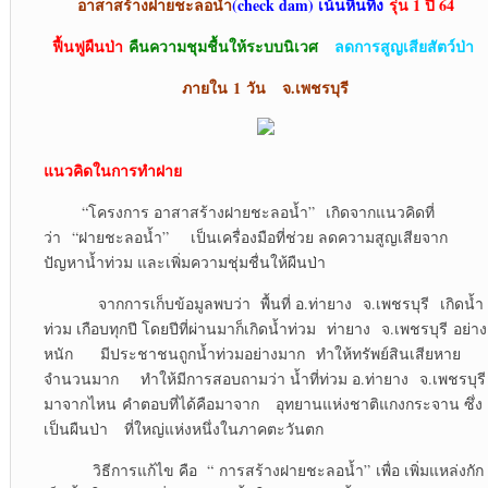
อาสาสร้างฝายชะลอน้ำ
(
check dam) เน้นหินทิ้ง
รุ่น 1 ปี 64
ฟื้นฟูผืนป่า
คืนความชุมชื้นให้ระบบนิเวศ
ลดการสูญเสียสัตว์ป่า
ภายใน
1 วัน จ.เพชรบุรี
แนวคิดในการทำฝาย
“โครงการ อาสาสร้างฝายชะลอน้ำ” เกิดจากแนวคิดที่
ว่า “ฝายชะลอน้ำ” เป็นเครื่องมือที่ช่วย ลดความสูญเสียจาก
ปัญหาน้ำท่วม และเพิ่มความชุ่มชื่นให้ผืนป่า
จากการเก็บข้อมูลพบว่า พื้นที่ อ.ท่ายาง จ.เพชรบุรี เกิดน้ำ
ท่วม เกือบทุกปี โดยปีที่ผ่านมาก็เกิดน้ำท่วม ท่ายาง จ.เพชรบุรี อย่าง
หนัก มีประชาชนถูกน้ำท่วมอย่างมาก ทำให้ทรัพย์สินเสียหาย
จำนวนมาก ทำให้มีการสอบถามว่า น้ำที่ท่วม อ.ท่ายาง จ.เพชรบุรี
มาจากไหน คำตอบที่ได้คือมาจาก อุทยานแห่งชาติแกงกระจาน ซึ่ง
เป็นผืนป่า ที่ใหญ่แห่งหนึ่งในภาคตะวันตก
วิธีการแก้ไข คือ “ การสร้างฝายชะลอน้ำ” เพื่อ เพิ่มแหล่งกัก