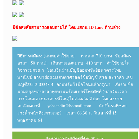
มีข้อสงสัยสามารถสอบถามได้ โดยแสกน ID Line ด้านล่าง
วิธีการสมัคร:
(สมทบค่าใช้จ่าย ท่านละ 710 บาท รับสมัคร
อาสา 50 ท่าน) เดินทางเองสมทบ 410 บาท ค่าใช้จ่ายใน
กิจกรรมกรุณา โอนเงินผ่านบัญชีออมทรัพย์ธนาคารไทย
พาณิชย์ สาขาย่อย ม.เกษตรศาสตร์ชื่อบัญชี สุรัช สะราคำ เลข
บัญชี235-2-03348-4 ออมทรัพย์ เมื่อโอนแล้วกรุณา ส่งรายชื่อ
นามสกุลของอาสาทุกท่านพร้อมเบอร์โทรศัพท์ (บอกวันเวลา
การโอนและธนาคารที่โอน)ไม่ต้องส่งสลิปมา โดยส่งราย
ละเอียดมาที่ yobaandin@hotmail.com นัดขึ้นรถที่ซอย
รางน้ำหน้าคิงเพาวเวอร์ เวลา 06.30 น วันเสาร์ที่ 15
พฤษภาคม 64
จำนวนอาสาสมัครที่รับ:
50 ท่าน