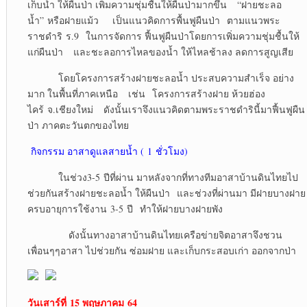
เก็บน้ำ ให้ผืนป่า เพิ่มความชุ่มชื้นให้ผืนป่ามากขึ้น “ฝายชะลอ
น้ำ” หรือฝายแม้ว เป็นแนวคิดการพื้นฟูผืนป่า ตามแนวพระ
ราชดำริ ร.9 ในการจัดการ ฟื้นฟูผืนป่าโดยการเพิ่มความชุ่มชื้นให้
แก่ผืนป่า และชะลอการไหลของน้ำ ให้ไหลช้าลง ลดการสูญเสีย
โดยโครงการสร้างฝายชะลอน้ำ ประสบความสำเร็จ อย่าง
มาก ในพื้นที่ภาคเหนือ เช่น โครงการสร้างฝาย ห้วยฮ่อง
ไคร้ จ.เชียงใหม่ ดังนั้นเราจึงแนวคิดตามพระราชดำรินี้มาฟื้นฟูผืน
ป่า ภาคตะวันตกของไทย
กิจกรรม อาสาดูแลสายน้ำ ( 1 ชั่วโมง)
ในช่วง3-5 ปีที่ผ่าน มาหลังจากที่ทางทีมอาสาบ้านดินไทยไป
ช่วยกันสร้างฝายชะลอน้ำ ให้ผืนป่า และช่วงที่ผ่านมา มีฝายบางฝาย
ครบอายุการใช้งาน 3-5 ปี ทำให้ฝายบางฝายพัง
ดังนั้นทางอาสาบ้านดินไทยเครือข่ายจิตอาสาจึงชวน
เพื่อนๆๆอาสา ไปช่วยกัน ซ่อมฝาย และเก็บกระสอบเก่า ออกจากป่า
วันเสาร์ที่ 15 พฤษภาคม
64