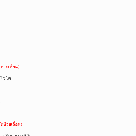
ดห้วยเลื่อน)
ีลโชโต
น
ัดห้วยเลื่อน)
เสริมต่อดวงชีวิต