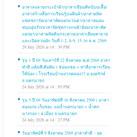
อาสาลงลายกระเป๋าผ้า/อาสาเขียนศิลป์บนเสื้อ/
อาสาสร้างสื่อการเรียนรู้บนผืนผ้า/อาสาผลิต
แฟลชการ์ด/อาสาคัดแยกแว่นตา/อาสาหมอน
หนุนอุ่นรัก/อาสาจัดชุดกางเกงผ้าอ้อม/อาสาคัด
แยกยา/อาสาผลิตดินกระดาษ/อาสาเยี่ยมตายาย
และเปิดสวนผัก วันที่ 1-2, 8-9, 15-16 ส.ค. 2569
29 July 2026 at 14 : 39 PM
รุ่น 1 ปี 69 วันเสาร์ที่ 22 สิงหาคม พ.ศ.2569 อาสา
ทำดี แต้มสีเติมฝัน ( ซ่อมแซม + ทาสีอาคารเรียน
ให้น้อง ) โรงเรียนบ้านปากคลอง17 อ.องครักษ์
จ.นครนายก
24 July 2026 at 14 : 05 PM
รุ่น 5 ปี 69 วันอาทิตย์ที่ 16 สิงหาคม 2569 ( อาสา
ล่องแก่ง เก็บขยะ แม่น้ำนครนายก + น้ำตก
นางรอง ) อ.เมือง จ.นครนายก
24 July 2026 at 14 : 27 PM
วันอาทิตย์ที่ 9 สิงหาคม 2569 อาสาทำดี – ลุย