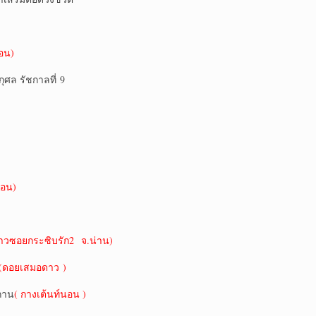
่อน)
ุศล รัชกาลที่ 9
ื่อน)
้าวซอยกระซิบรัก2 จ.น่าน)
(ดอยเสมอดาว )
สถาน
( กางเต้นท์นอน )