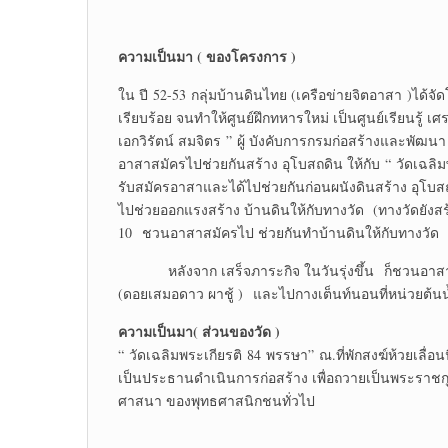
ความเป็นมา ( ของโครงการ )
ใน ปี 52-53 กลุ่มบ้านดินไทย (เครือข่ายจิตอาสา )ได้จั
เรียบร้อย จนทำให้ศูนย์ฝึกทหารใหม่ เป็นศูนย์เรียนรู้
เอกวิรัตน์ สมจิตร ” ผู้ บังคับการกรมก่อสร้างและพัฒ
อาสาสมัครไปช่วยกันสร้าง อุโบสถดิน ให้กับ “ วัดเฉลิ
รับสมัครอาสาและได้ไปช่วยกันก่อนผนังดินสร้าง อุโบสถดิน
ไปช่วยออกแรงสร้าง บ้านดินให้กับทางวัด (ทางวัดยังสร้าง
10 ชวนอาสาสมัครไป ช่วยกันทำบ้านดินให้กับทางวัด
หลังจาก เสร็จภาระกิจ ในวันรุ่งขึ้น ก็ชวนอาสาไป ไ
(ดอยเสมอดาว ผาชู้ ) และไปกางเต็นท์นอนที่หน่วยต้นน
ความเป็นมา( ส่วนของวัด )
“ วัดเฉลิมพระเกียรติ 84 พรรษา” ณ.ที่พักสงฆ์ห้วยเลื
เป็นประธานดำเนินการก่อสร้าง เพื่อถวายเป็นพระราชกุศ
ศาสนา ของพุทธศาสนิกชนทั่วไป