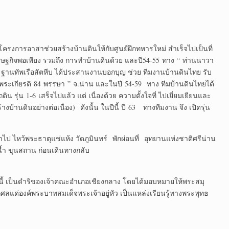
ดโครงการอาสาช่วยสร้างบ้านดินให้กับศูนย์ฝึกทหารใหม่ สำเร็จไปเป็นที่
 เศรษฐกิจพอเพียง รวมถึง การทำบ้านดินด้วย และปี54-55 ทาง “ ท่านนาวา
นา ฐานทัพเรือสัตหีบ ได้ประสานงานบอกบุญ ช่วย ทีมงานบ้านดินไทย รับ
มพระเกียรติ 84 พรรษา ” จ.น่าน และในปี 54-59 ทาง ทีมบ้านดินไทยได้
 รุ่น 1-6 เสร็จไปแล้ว แต่ เนื่องด้วย ความตั้งใจที่ ไปเยี่ยมเยียนและ
บ้านดินอย่างต่อเนื่อง) ดังนั้น ในปีนี้ ปี 63 ทางทีมงาน จึง เปิดรุ่น
หว้พระธาตุแช่แห้ง วัดภูมินทร์ พักผ่อนที่ อุทยานแห่งชาติศรีน่าน
้ำ ขุนสถาน ก่อนเดินทางกลับ
่อนนี้ เป็นดำริของเจ้าคณะอำเภอเชียงกลาง โดยได้มอบหมายให้พระสมุ
ลแด่องค์พระบาทสมเด็จพระเจ้าอยู่หัว เป็นแหล่งเรียนรู้ทางพระพุทธ