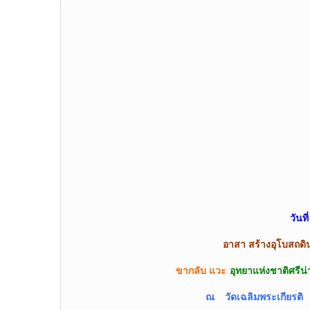
วันท
อาสา สร้างอุโบสถดิน
ขากลับ แวะ
อุทยาแห่งชาติศรีน
ณ
วัดเฉลิมพระเกียรต