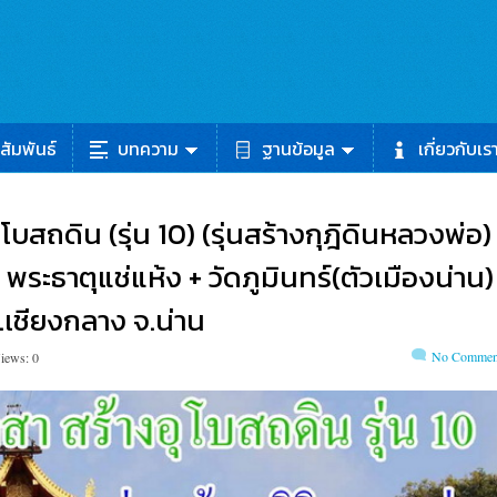
สัมพันธ์
บทความ
ฐานข้อมูล
เกี่ยวกับเร
โบสถดิน (รุ่น 10) (รุ่นสร้างกุฎิดินหลวงพ่อ)
พระธาตุแช่แห้ง + วัดภูมินทร์(ตัวเมืองน่าน)
.เชียงกลาง จ.น่าน
No Commen
iews: 0