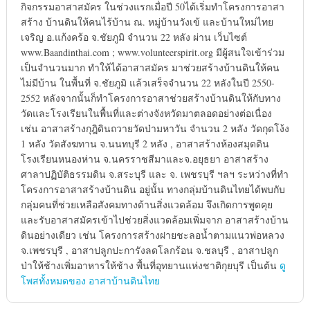
กิจกรรมอาสาสมัคร ในช่วงแรกเมื่อปี 50ได้เริ่มทำโครงการอาสา
สร้าง บ้านดินให้คนไร้บ้าน ณ. หมู่บ้านวังเข้ และบ้านใหม่ไทย
เจริญ อ.แก้งคร้อ จ.ชัยภูมิ จำนวน 22 หลัง ผ่าน เว็บไซต์
www.Baandinthai.com ; www.volunteerspirit.org มีผู้สนใจเข้าร่วม
เป็นจำนวนมาก ทำให้ได้อาสาสมัคร มาช่วยสร้างบ้านดินให้คน
ไม่มีบ้าน ในพื้นที่ จ.ชัยภูมิ แล้วเสร็จจำนวน 22 หลังในปี 2550-
2552 หลังจากนั้นก็ทำโครงการอาสาช่วยสร้างบ้านดินให้กับทาง
วัดและโรงเรียนในพื้นที่และต่างจังหวัดมาตลอดอย่างต่อเนื่อง
เช่น อาสาสร้างกุฎิดินถวายวัดป่ามหาวัน จำนวน 2 หลัง วัดกุดโง้ง
1 หลัง วัดสังฆทาน จ.นนทบุรี 2 หลัง , อาสาสร้างห้องสมุดดิน
โรงเรียนหนองห่าน จ.นครราชสีมาและจ.อยุธยา อาสาสร้าง
ศาลาปฏิบัติธรรมดิน จ.สระบุรี และ จ. เพชรบุรี ฯลฯ ระหว่างที่ทำ
โครงการอาสาสร้างบ้านดิน อยู่นั้น ทางกลุ่มบ้านดินไทยได้พบกับ
กลุ่มคนที่ช่วยเหลือสังคมทางด้านสิ่งแวดล้อม จึงเกิดการพูดคุย
และรับอาสาสมัครเข้าไปช่วยสิ่งแวดล้อมเพิ่มจาก อาสาสร้างบ้าน
ดินอย่างเดียว เช่น โครงการสร้างฝายชะลอน้ำตามแนวพ่อหลวง
จ.เพชรบุรี , อาสาปลูกปะการังลดโลกร้อน จ.ชลบุรี , อาสาปลูก
ป่าให้ช้างเพิ่มอาหารให้ช้าง พื้นที่อุทยานแห่งชาติกุยบุรี เป็นต้น
ดู
โพสทั้งหมดของ อาสาบ้านดินไทย