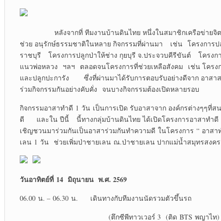
หลังจากที่ ทีมงานบ้านดินไทย หนึ่งในสมาชิกเครือข่ายจิตอ
ช่วย อนุรักษ์ธรรมชาติในหลาย กิจกรรมที่ผ่านมา เช่น โครงการปล
ราชบุรี โครงการปลูกป่าให้ช่าง กุยบุรี จ.ประจวบคีรีขันต์ โครง
แนวพ่อหลวง ฯลฯ ตลอดจนโครงการที่ช่วยเหลือสังคม เช่น โครงกา
และปลูกปะการัง ซึ่งที่ผ่านมาได้รับการตอบรับอย่างดีจาก อาสาสม
ร่วมกิจกรรมกันอย่างคับคั่ง จนบางกิจกรรมต้องเปิดหลายรอบ
กิจกรรมอาสาทำดี 1 วัน เป็นการเปิด รับอาสาจาก องค์กรต่างๆๆที
ดี และใน ปีนี้ นี้ทางกลุ่มบ้านดินไทย ได้เปิดโครงการอาสาทำดี
เชิญชวนมาร่วมกันเป็นอาสาร่วมกันทำความดี ในโครงการ “ อาสาท
เลน 1 วัน ช่วยเพิ่มป่าชายเลน ณ.ป่าชายเลน ปากแม่น้ำสมุทรสงคร
วันอาทิตย์ที่ 14 มิถุนายน พ.ศ. 2569
06.00 น. – 06.30 น. เดินทางกับทีมงานนัดรวมตัวขึ้นรถ
(ตึกซีพีทาวเวอร์ 3 (ติด BTS พญาไท)