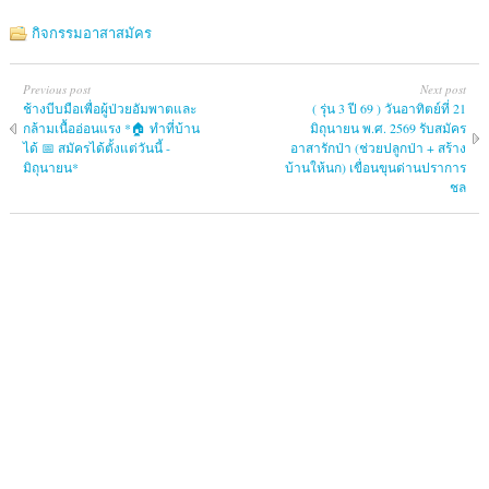
กิจกรรมอาสาสมัคร
Previous post
Next post
ช้างบีบมือเพื่อผู้ป่วยอัมพาตและ
( รุ่น 3 ปี 69 ) วันอาทิตย์ที่ 21
กล้ามเนื้ออ่อนแรง *🏠 ทำที่บ้าน
มิถุนายน พ.ศ. 2569 รับสมัคร
ได้ 📅 สมัครได้ตั้งแต่วันนี้ -
อาสารักป่า (ช่วยปลูกป่า + สร้าง
มิถุนายน*
บ้านให้นก) เขื่อนขุนด่านปราการ
ชล