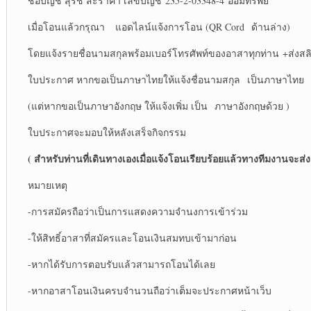
ชื่อบัญชี สุรัช สะราคำ เลขบัญชี 235-2-03348-4 ออมทรัพย์
เมื่อโอนแล้วกรุณา แอดไลน์แจ้งการโอน (QR Cord ด้านล่าง)
โดยแจ้งรายชื่อนามสกุลพร้อมเบอร์โทรศัพท์ของอาสาทุกท่าน +ส่งส
ใบประกาศ หากขอเป็นภาษาไทยให้แจ้งชื่อนามสกุล เป็นภาษาไทย
(แต่หากขอเป็นภาษาอังกฤษ ให้แจ้งเพิ่ม เป็น ภาษาอังกฤษด้วย )
ใบประกาศจะมอบให้หลังเสร็จกิจกรรม
( สำหรับท่านที่เดินทางเองเมื่อแจ้งโอนเรียบร้อยแล้วทางทีมงานจะส่งแ
หมายเหตุ
-การสมัครถือว่าเป็นการแสดงความจำนงการเข้าร่วม
-ให้สิทธิ์อาสาที่สมัครและโอนเงินสมทบเข้ามาก่อน
-หากได้รับการตอบรับแล้วสามารถโอนได้เลย
-หากอาสาโอนเงินครบจำนวนถือว่าเต็มจะประกาศหน้าเว็บ