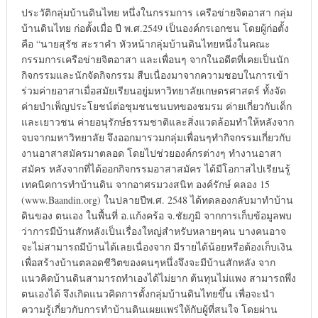
ประวัติกลุ่มบ้านดินไทย หนึ่งในกรรมการ เครือข่ายจิตอาสา กลุ่ม
บ้านดินไทย ก่อตั้งเมื่อ ปี พ.ศ.2549 เป็นองค์กรเอกชน โดยผู้ก่อตั้ง
คือ “นายสุรัช สะราคำ หัวหน้ากลุ่มบ้านดินไทยหนึ่งในคณะ
กรรมการเครือข่ายจิตอาสา และเพื่อนๆ จากในอดีตที่เคยเป็นนัก
กิจกรรมและนักจัดกิจกรรม สืบเนื่องมาจากความชอบในการเข้า
ร่วมค่ายอาสาเมื่อสมัยเรียนอยู่มหาวิทยาลัยเกษตรศาสตร์ ทั้งจัด
ค่ายบำเพ็ญประโยชน์ต่อชุมชนชนบทของชมรม ค่ายเกี่ยวกับเด็ก
และเยาวชน ค่ายอนุรักษ์ธรรมชาติและสิ่งแวดล้อมทำให้หลังจาก
จบจากมหาวิทยาลัย จึงออกมารวมกลุ่มเพื่อนๆทำกิจกรรมเกี่ยวกับ
งานอาสาสมัครมาตลอด โดยไปช่วยองค์กรต่างๆ ทำงานอาสา
สมัคร หลังจากที่ได้ออกกิจกรรมอาสาสมัคร ได้มีโอกาสไปเรียนรู้
เทคนิคการทำบ้านดิน จากอาศรมวงสนิท องค์รักษ์ คลอง 15
(www.Baandin.org) ในปลายปีพ.ศ. 2548 ได้ทดลองกลับมาทำบ้าน
ดินของ ตนเอง ในพื้นที่ อ.แก้งคร้อ จ.ชัยภูมิ จากการเก็บข้อมูลพบ
ว่าการมีบ้านสักหลังเป็นเรื่องใหญ่สำหรับหลายๆคน บางคนอาจ
จะไม่สามารถมีบ้านได้เลยเนื่องจาก มีรายได้น้อยหรือต้องเก็บเงิน
เพื่อสร้างบ้านตลอดชีวิตของคนๆหนึ่งจึงจะมีบ้านสักหลัง จาก
แนวคิดบ้านดินสามารถทำเองได้ไม่ยาก ต้นทุนไม่แพง สามารถพึ่ง
ตนเองได้ จึงเกิดแนวคิดการตั้งกลุ่มบ้านดินไทยขึ้น เพื่อจะนำ
ความรู้เกี่ยวกับการทำบ้านดินเผยแพร่ให้กับผู้ที่สนใจ โดยผ่าน