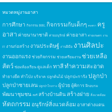
หมวดหมู่งานอาสา
ครู
กิจกรรมกับเด็กๆ
การศึกษา
กิจกรรม BBL
คนชรา
อาสา
ค่ายนานาชาติ
ค่ายอาสา
ค่ายอนุรักษ์
ค่ายเกษตร
งาน
งานศิลปะ
งานประดิษฐ์
งานก่อสร้าง
งานฝีมือ
IT
ช่วยเหลือ
งานออกแรง
ช่วยกิจกรรม
ช่วยเตรียมงาน
สัตว์
ทาสี
ทำความสะอาด
ดูแลเด็ก
ซ่อมห้องเรียน
ปลูกป่า
ปลูกปะการัง
ทำยางยืด
ทำโป่ง
บริจาค
ปลูกต้นไม้
ปลูกป่าชายเลน
ผู้ป่วย
ผู้พิการ
ฝึกอบรม
ปลูกป่าโกงกาง
สร้างฝาย
พัฒนาชุมชน
สร้างบ้านดิน
สิ่งแวดล้อม
สตรี
หัตถกรรม
อนุรักษ์สิ่งแวดล้อม
อาสาต่างแดน