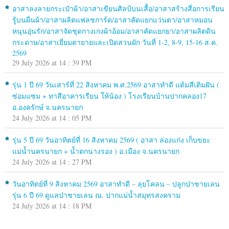
อาสาลงลายกระเป๋าผ้า/อาสาเขียนศิลป์บนเสื้อ/อาสาสร้างสื่อการเรียน
รู้บนผืนผ้า/อาสาผลิตแฟลชการ์ด/อาสาคัดแยกแว่นตา/อาสาหมอน
หนุนอุ่นรัก/อาสาจัดชุดกางเกงผ้าอ้อม/อาสาคัดแยกยา/อาสาผลิตดิน
กระดาษ/อาสาเยี่ยมตายายและเปิดสวนผัก วันที่ 1-2, 8-9, 15-16 ส.ค.
2569
29 July 2026 at 14 : 39 PM
รุ่น 1 ปี 69 วันเสาร์ที่ 22 สิงหาคม พ.ศ.2569 อาสาทำดี แต้มสีเติมฝัน (
ซ่อมแซม + ทาสีอาคารเรียน ให้น้อง ) โรงเรียนบ้านปากคลอง17
อ.องครักษ์ จ.นครนายก
24 July 2026 at 14 : 05 PM
รุ่น 5 ปี 69 วันอาทิตย์ที่ 16 สิงหาคม 2569 ( อาสา ล่องแก่ง เก็บขยะ
แม่น้ำนครนายก + น้ำตกนางรอง ) อ.เมือง จ.นครนายก
24 July 2026 at 14 : 27 PM
วันอาทิตย์ที่ 9 สิงหาคม 2569 อาสาทำดี – ลุยโคลน – ปลูกป่าชายเลน
รุ่น 6 ปี 69 ดูแลป่าชายเลน ณ. ปากแม่น้ำสมุทรสงคราม
24 July 2026 at 14 : 18 PM