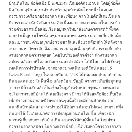
บ้านดินไทย ก่อตั้งเมื่อ ปี พ.ศ.2549 เป็นองค์กรเอกชน โดยผู้ก่อตั้ง
คือ “นายสุรัช สะราคำ หัวหน้ากลุ่มบ้านดินไทยหนึ่งในคณะ
กรรมการเครือข่ายจิตอาสา และเพื่อนๆ จากในอดีตที่เคยเป็นนัก
กิจกรรมและนักจัดกิจกรรม สืบเนื่องมาจากความชอบในการเข้า
ร่วมค่ายอาสาเมื่อสมัยเรียนอยู่มหาวิทยาลัยเกษตรศาสตร์ ทั้งจัด
ค่ายบำเพ็ญประโยชน์ต่อชุมชนชนบทของชมรม ค่ายเกี่ยวกับเด็ก
และเยาวชน ค่ายอนุรักษ์ธรรมชาติและสิ่งแวดล้อมทำให้หลังจาก
จบจากมหาวิทยาลัย จึงออกมารวมกลุ่มเพื่อนๆทำกิจกรรมเกี่ยวกับ
งานอาสาสมัครมาตลอด โดยไปช่วยองค์กรต่างๆ ทำงานอาสา
สมัคร หลังจากที่ได้ออกกิจกรรมอาสาสมัคร ได้มีโอกาสไปเรียนรู้
เทคนิคการทำบ้านดิน จากอาศรมวงสนิท องค์รักษ์ คลอง 15
(www.Baandin.org) ในปลายปีพ.ศ. 2548 ได้ทดลองกลับมาทำบ้าน
ดินของ ตนเอง ในพื้นที่ อ.แก้งคร้อ จ.ชัยภูมิ จากการเก็บข้อมูลพบ
ว่าการมีบ้านสักหลังเป็นเรื่องใหญ่สำหรับหลายๆคน บางคนอาจ
จะไม่สามารถมีบ้านได้เลยเนื่องจาก มีรายได้น้อยหรือต้องเก็บเงิน
เพื่อสร้างบ้านตลอดชีวิตของคนๆหนึ่งจึงจะมีบ้านสักหลัง จาก
แนวคิดบ้านดินสามารถทำเองได้ไม่ยาก ต้นทุนไม่แพง สามารถพึ่ง
ตนเองได้ จึงเกิดแนวคิดการตั้งกลุ่มบ้านดินไทยขึ้น เพื่อจะนำ
ความรู้เกี่ยวกับการทำบ้านดินเผยแพร่ให้กับผู้ที่สนใจ โดยผ่าน
กิจกรรมอาสาสมัคร ในช่วงแรกเมื่อปี 50ได้เริ่มทำโครงการอาสา