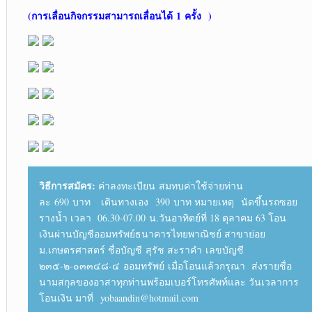
(การเลื่อนกิจกรรมสามารถเลื่อนได้
1 ครั้ง )
วิธีการสมัคร:
ค่าลงทะเบียน สมทบค่าใช้จ่ายท่าน
ละ 690 บาท เดินทางเอง 390 บาท หมายเหตุ นัดขึ้นรถซอย
รางน้ำ เวลา 06.30-07.00 น.วันอาทิตย์ที่ 18 ตุลาคม 63 โอน
เงินผ่านบัญชีออมทรัพย์ธนาคารไทยพาณิชย์ สาขาย่อย
ม.เกษตรศาสตร์ ชื่อบัญชี สุรัช สะราคำ เลขบัญชี
๒๓๕-๒-๐๓๓๔๘-๔ ออมทรัพย์ เมื่อโอนแล้วกรุณา ส่งรายชื่อ
นามสกุลของอาสาทุกท่านพร้อมเบอร์โทรศัพท์และ วันเวลาการ
โอนเงิน มาที่ yobaandin@hotmail.com