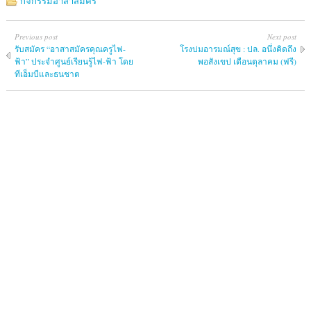
กิจกรรมอาสาสมัคร
Previous post
Next post
รับสมัคร “อาสาสมัครคุณครูไฟ-
โรงบ่มอารมณ์สุข : ปล. อนึ่งคิดถึง
ฟ้า” ประจำศูนย์เรียนรู้ไฟ-ฟ้า โดย
พอสังเขป เดือนตุลาคม (ฟรี)
ทีเอ็มบีและธนชาต