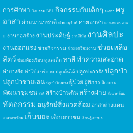
ครู
กิจกรรมกับเด็กๆ
การศึกษา
กิจกรรม BBL
คนชรา
อาสา
ค่ายนานาชาติ
ค่ายอาสา
ค่ายอนุรักษ์
ค่ายเกษตร
งาน
งานศิลปะ
งานประดิษฐ์
งานก่อสร้าง
งานฝีมือ
IT
ช่วยเหลือ
งานออกแรง
ช่วยกิจกรรม
ช่วยเตรียมงาน
สัตว์
ทาสี
ทำความสะอาด
ดูแลเด็ก
ซ่อมห้องเรียน
ปลูกป่า
ปลูกปะการัง
ทำยางยืด
ทำโป่ง
บริจาค
ปลูกต้นไม้
ปลูกป่าชายเลน
ผู้ป่วย
ผู้พิการ
ฝึกอบรม
ปลูกป่าโกงกาง
สร้างฝาย
พัฒนาชุมชน
สร้างบ้านดิน
สิ่งแวดล้อม
สตรี
หัตถกรรม
อนุรักษ์สิ่งแวดล้อม
อาสาต่างแดน
เก็บขยะ
เด็กเยาวชน
เรียนรู้เกษตร
อาสาอาเซียน