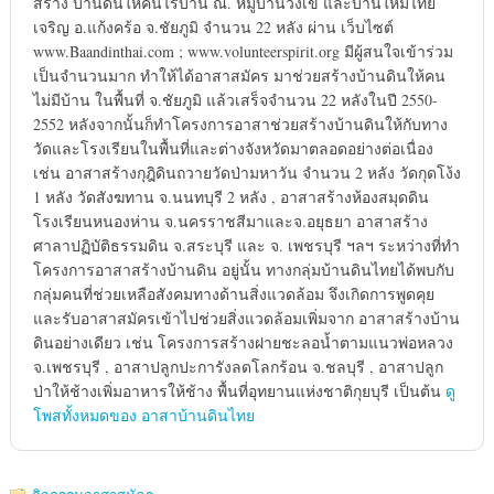
สร้าง บ้านดินให้คนไร้บ้าน ณ. หมู่บ้านวังเข้ และบ้านใหม่ไทย
เจริญ อ.แก้งคร้อ จ.ชัยภูมิ จำนวน 22 หลัง ผ่าน เว็บไซต์
www.Baandinthai.com ; www.volunteerspirit.org มีผู้สนใจเข้าร่วม
เป็นจำนวนมาก ทำให้ได้อาสาสมัคร มาช่วยสร้างบ้านดินให้คน
ไม่มีบ้าน ในพื้นที่ จ.ชัยภูมิ แล้วเสร็จจำนวน 22 หลังในปี 2550-
2552 หลังจากนั้นก็ทำโครงการอาสาช่วยสร้างบ้านดินให้กับทาง
วัดและโรงเรียนในพื้นที่และต่างจังหวัดมาตลอดอย่างต่อเนื่อง
เช่น อาสาสร้างกุฎิดินถวายวัดป่ามหาวัน จำนวน 2 หลัง วัดกุดโง้ง
1 หลัง วัดสังฆทาน จ.นนทบุรี 2 หลัง , อาสาสร้างห้องสมุดดิน
โรงเรียนหนองห่าน จ.นครราชสีมาและจ.อยุธยา อาสาสร้าง
ศาลาปฏิบัติธรรมดิน จ.สระบุรี และ จ. เพชรบุรี ฯลฯ ระหว่างที่ทำ
โครงการอาสาสร้างบ้านดิน อยู่นั้น ทางกลุ่มบ้านดินไทยได้พบกับ
กลุ่มคนที่ช่วยเหลือสังคมทางด้านสิ่งแวดล้อม จึงเกิดการพูดคุย
และรับอาสาสมัครเข้าไปช่วยสิ่งแวดล้อมเพิ่มจาก อาสาสร้างบ้าน
ดินอย่างเดียว เช่น โครงการสร้างฝายชะลอน้ำตามแนวพ่อหลวง
จ.เพชรบุรี , อาสาปลูกปะการังลดโลกร้อน จ.ชลบุรี , อาสาปลูก
ป่าให้ช้างเพิ่มอาหารให้ช้าง พื้นที่อุทยานแห่งชาติกุยบุรี เป็นต้น
ดู
โพสทั้งหมดของ อาสาบ้านดินไทย