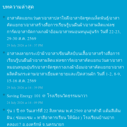
บทความล่าสุด
อาสาคัดแยกแว่นตา/อาสาปลาใจดี/อาสาจัดชุดเมล็ดพันธุ์/อาสา
คัดแยกยา/อาสาสร้างสื่อการเรียนรู้บนผืนผ้า/อาสาผลิตแฟลช
การ์ด/อาสาจัดกางเกงผ้าอ้อม/อาสาหมอนหนุนอุ่นรัก วันที่ 22-23,
29-30 ส.ค. 2569
29 July 2026 at 14 : 37 PM
อาสาลงลายกระเป๋าผ้า/อาสาเขียนศิลป์บนเสื้อ/อาสาสร้างสื่อการ
เรียนรู้บนผืนผ้า/อาสาผลิตแฟลชการ์ด/อาสาคัดแยกแว่นตา/อาสา
หมอนหนุนอุ่นรัก/อาสาจัดชุดกางเกงผ้าอ้อม/อาสาคัดแยกยา/อาสา
ผลิตดินกระดาษ/อาสาเยี่ยมตายายและเปิดสวนผัก วันที่ 1-2, 8-9,
15-16 ส.ค. 2569
29 July 2026 at 14 : 39 PM
Saving Energy 101 @ โรงเรียนวัดธรรมนาวา
24 July 2026 at 14 : 09 PM
รุ่น 1 ปี 69 วันเสาร์ที่ 22 สิงหาคม พ.ศ.2569 อาสาทำดี แต้มสีเติม
ฝัน ( ซ่อมแซม + ทาสีอาคารเรียน ให้น้อง ) โรงเรียนบ้านปาก
คลอง17 อ.องครักษ์ จ.นครนายก