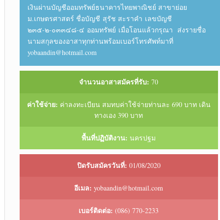
เงินผ่านบัญชีออมทรัพย์ธนาคารไทยพาณิชย์ สาขาย่อย
ม.เกษตรศาสตร์ ชื่อบัญชี สุรัช สะราคำ เลขบัญชี
๒๓๕-๒-๐๓๓๔๘-๔ ออมทรัพย์ เมื่อโอนแล้วกรุณา ส่งรายชื่อ
นามสกุลของอาสาทุกท่านพร้อมเบอร์โทรศัพท์มาที่
yobaandin@hotmail.com
จำนวนอาสาสมัครที่รับ:
70
ค่าใช้จ่าย:
ค่าลงทะเบียน สมทบค่าใช้จ่ายท่านละ 690 บาท เดิน
ทางเอง 390 บาท
พื้นที่ปฏิบัติงาน:
นครปฐม
ปิดรับสมัครวันที่:
01/08/2020
อีเมล:
yobaandin@hotmail.com
เบอร์ติดต่อ:
(086) 770-2233