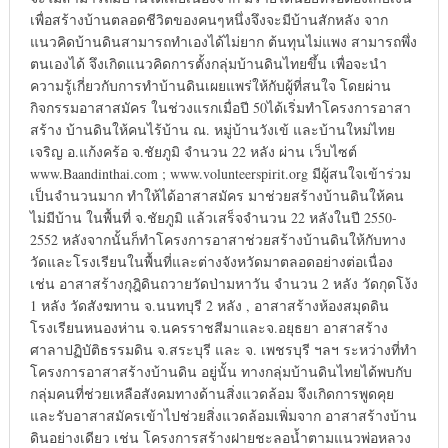
เพื่อสร้างบ้านตลอดชีวิตของคนๆหนึ่งจึงจะมีบ้านสักหลัง จาก
แนวคิดบ้านดินสามารถทำเองได้ไม่ยาก ต้นทุนไม่แพง สามารถพึ่ง
ตนเองได้ จึงเกิดแนวคิดการตั้งกลุ่มบ้านดินไทยขึ้น เพื่อจะนำ
ความรู้เกี่ยวกับการทำบ้านดินเผยแพร่ให้กับผู้ที่สนใจ โดยผ่าน
กิจกรรมอาสาสมัคร ในช่วงแรกเมื่อปี 50ได้เริ่มทำโครงการอาสา
สร้าง บ้านดินให้คนไร้บ้าน ณ. หมู่บ้านวังเข้ และบ้านใหม่ไทย
เจริญ อ.แก้งคร้อ จ.ชัยภูมิ จำนวน 22 หลัง ผ่าน เว็บไซต์
www.Baandinthai.com ; www.volunteerspirit.org มีผู้สนใจเข้าร่วม
เป็นจำนวนมาก ทำให้ได้อาสาสมัคร มาช่วยสร้างบ้านดินให้คน
ไม่มีบ้าน ในพื้นที่ จ.ชัยภูมิ แล้วเสร็จจำนวน 22 หลังในปี 2550-
2552 หลังจากนั้นก็ทำโครงการอาสาช่วยสร้างบ้านดินให้กับทาง
วัดและโรงเรียนในพื้นที่และต่างจังหวัดมาตลอดอย่างต่อเนื่อง
เช่น อาสาสร้างกุฎิดินถวายวัดป่ามหาวัน จำนวน 2 หลัง วัดกุดโง้ง
1 หลัง วัดสังฆทาน จ.นนทบุรี 2 หลัง , อาสาสร้างห้องสมุดดิน
โรงเรียนหนองห่าน จ.นครราชสีมาและจ.อยุธยา อาสาสร้าง
ศาลาปฏิบัติธรรมดิน จ.สระบุรี และ จ. เพชรบุรี ฯลฯ ระหว่างที่ทำ
โครงการอาสาสร้างบ้านดิน อยู่นั้น ทางกลุ่มบ้านดินไทยได้พบกับ
กลุ่มคนที่ช่วยเหลือสังคมทางด้านสิ่งแวดล้อม จึงเกิดการพูดคุย
และรับอาสาสมัครเข้าไปช่วยสิ่งแวดล้อมเพิ่มจาก อาสาสร้างบ้าน
ดินอย่างเดียว เช่น โครงการสร้างฝายชะลอน้ำตามแนวพ่อหลวง