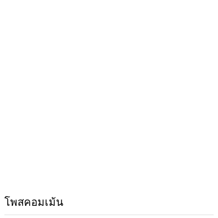
โพสคอมเม้น