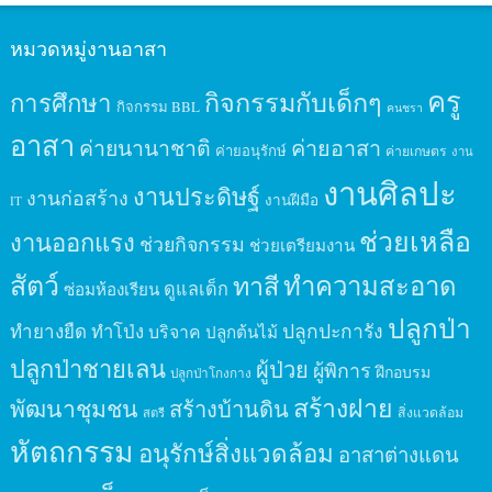
หมวดหมู่งานอาสา
ครู
กิจกรรมกับเด็กๆ
การศึกษา
กิจกรรม BBL
คนชรา
อาสา
ค่ายนานาชาติ
ค่ายอาสา
ค่ายอนุรักษ์
ค่ายเกษตร
งาน
งานศิลปะ
งานประดิษฐ์
งานก่อสร้าง
งานฝีมือ
IT
ช่วยเหลือ
งานออกแรง
ช่วยกิจกรรม
ช่วยเตรียมงาน
สัตว์
ทาสี
ทำความสะอาด
ดูแลเด็ก
ซ่อมห้องเรียน
ปลูกป่า
ปลูกปะการัง
ทำยางยืด
ทำโป่ง
บริจาค
ปลูกต้นไม้
ปลูกป่าชายเลน
ผู้ป่วย
ผู้พิการ
ฝึกอบรม
ปลูกป่าโกงกาง
สร้างฝาย
พัฒนาชุมชน
สร้างบ้านดิน
สิ่งแวดล้อม
สตรี
หัตถกรรม
อนุรักษ์สิ่งแวดล้อม
อาสาต่างแดน