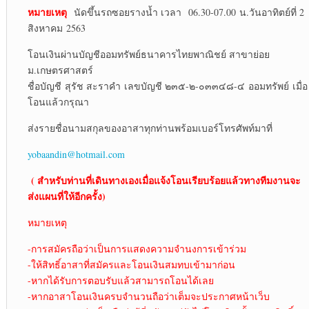
หมายเหตุ
นัดขึ้นรถซอยรางน้ำ เวลา 06.30-07.00 น.วันอาทิตย์ที่ 2
สิงหาคม 2563
โอนเงินผ่านบัญชีออมทรัพย์ธนาคารไทยพาณิชย์ สาขาย่อย
ม.เกษตรศาสตร์
ชื่อบัญชี สุรัช สะราคำ เลขบัญชี ๒๓๕-๒-๐๓๓๔๘-๔ ออมทรัพย์ เมื่อ
โอนแล้วกรุณา
ส่งรายชื่อนามสกุลของอาสาทุกท่านพร้อมเบอร์โทรศัพท์มาที่
yobaandin@hotmail.com
( สำหรับท่านที่เดินทางเองเมื่อแจ้งโอนเรียบร้อยแล้วทางทีมงานจะ
ส่งแผนที่ให้อีกครั้ง)
หมายเหตุ
-การสมัครถือว่าเป็นการแสดงความจำนงการเข้าร่วม
-ให้สิทธิ์อาสาที่สมัครและโอนเงินสมทบเข้ามาก่อน
-หากได้รับการตอบรับแล้วสามารถโอนได้เลย
-หากอาสาโอนเงินครบจำนวนถือว่าเต็มจะประกาศหน้าเว็บ