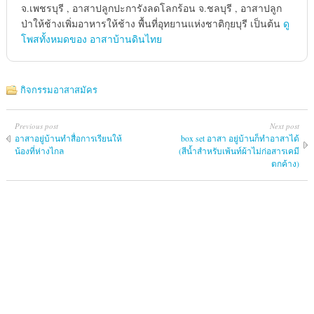
จ.เพชรบุรี , อาสาปลูกปะการังลดโลกร้อน จ.ชลบุรี , อาสาปลูก
ป่าให้ช้างเพิ่มอาหารให้ช้าง พื้นที่อุทยานแห่งชาติกุยบุรี เป็นต้น
ดู
โพสทั้งหมดของ อาสาบ้านดินไทย
กิจกรรมอาสาสมัคร
Previous post
Next post
อาสาอยู่บ้านทำสื่อการเรียนให้
box set อาสา อยู่บ้านก็ทำอาสาได้
น้องที่ห่างไกล
(สีน้ำสำหรับเพ้นท์ผ้าไม่ก่อสารเคมี
ตกค้าง)