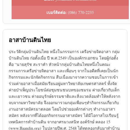
เบอร์ติดต่อ:
(086) 770-2233
อาสาบ้านดินไทย
ประวัติกลุ่มบ้านดินไทย หนึ่งในกรรมการ เครือข่ายจิตอาสา กลุ่ม
บ้านดินไทย ก่อตั้งเมื่อ ปี พ.ศ.2549 เป็นองค์กรเอกชน โดยผู้ก่อตั้ง
คือ “นายสุรัช สะราคำ หัวหน้ากลุ่มบ้านดินไทยหนึ่งในคณะ
กรรมการเครือข่ายจิตอาสา และเพื่อนๆ จากในอดีตที่เคยเป็นนัก
กิจกรรมและนักจัดกิจกรรม สืบเนื่องมาจากความชอบในการเข้า
ร่วมค่ายอาสาเมื่อสมัยเรียนอยู่มหาวิทยาลัยเกษตรศาสตร์ ทั้งจัด
ค่ายบำเพ็ญประโยชน์ต่อชุมชนชนบทของชมรม ค่ายเกี่ยวกับเด็ก
และเยาวชน ค่ายอนุรักษ์ธรรมชาติและสิ่งแวดล้อมทำให้หลังจาก
จบจากมหาวิทยาลัย จึงออกมารวมกลุ่มเพื่อนๆทำกิจกรรมเกี่ยวกับ
งานอาสาสมัครมาตลอด โดยไปช่วยองค์กรต่างๆ ทำงานอาสา
สมัคร หลังจากที่ได้ออกกิจกรรมอาสาสมัคร ได้มีโอกาสไปเรียนรู้
เทคนิคการทำบ้านดิน จากอาศรมวงสนิท องค์รักษ์ คลอง 15
(www.Baandin.org) ในปลายปีพ.ศ. 2548 ได้ทดลองกลับมาทำบ้าน