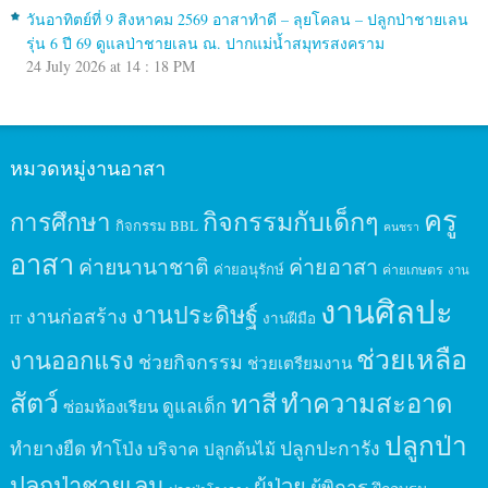
วันอาทิตย์ที่ 9 สิงหาคม 2569 อาสาทำดี – ลุยโคลน – ปลูกป่าชายเลน
รุ่น 6 ปี 69 ดูแลป่าชายเลน ณ. ปากแม่น้ำสมุทรสงคราม
24 July 2026 at 14 : 18 PM
หมวดหมู่งานอาสา
ครู
กิจกรรมกับเด็กๆ
การศึกษา
กิจกรรม BBL
คนชรา
อาสา
ค่ายนานาชาติ
ค่ายอาสา
ค่ายอนุรักษ์
ค่ายเกษตร
งาน
งานศิลปะ
งานประดิษฐ์
งานก่อสร้าง
งานฝีมือ
IT
ช่วยเหลือ
งานออกแรง
ช่วยกิจกรรม
ช่วยเตรียมงาน
สัตว์
ทาสี
ทำความสะอาด
ดูแลเด็ก
ซ่อมห้องเรียน
ปลูกป่า
ปลูกปะการัง
ทำยางยืด
ทำโป่ง
บริจาค
ปลูกต้นไม้
ปลูกป่าชายเลน
ผู้ป่วย
ผู้พิการ