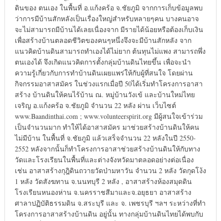
ดินของ ตนเอง ในพื้นที่ อ.แก้งคร้อ จ.ชัยภูมิ จากการเก็บข้อมูลพบ
ว่าการมีบ้านสักหลังเป็นเรื่องใหญ่สำหรับหลายๆคน บางคนอาจ
จะไม่สามารถมีบ้านได้เลยเนื่องจาก มีรายได้น้อยหรือต้องเก็บเงิน
เพื่อสร้างบ้านตลอดชีวิตของคนๆหนึ่งจึงจะมีบ้านสักหลัง จาก
แนวคิดบ้านดินสามารถทำเองได้ไม่ยาก ต้นทุนไม่แพง สามารถพึ่ง
ตนเองได้ จึงเกิดแนวคิดการตั้งกลุ่มบ้านดินไทยขึ้น เพื่อจะนำ
ความรู้เกี่ยวกับการทำบ้านดินเผยแพร่ให้กับผู้ที่สนใจ โดยผ่าน
กิจกรรมอาสาสมัคร ในช่วงแรกเมื่อปี 50ได้เริ่มทำโครงการอาสา
สร้าง บ้านดินให้คนไร้บ้าน ณ. หมู่บ้านวังเข้ และบ้านใหม่ไทย
เจริญ อ.แก้งคร้อ จ.ชัยภูมิ จำนวน 22 หลัง ผ่าน เว็บไซต์
www.Baandinthai.com ; www.volunteerspirit.org มีผู้สนใจเข้าร่วม
เป็นจำนวนมาก ทำให้ได้อาสาสมัคร มาช่วยสร้างบ้านดินให้คน
ไม่มีบ้าน ในพื้นที่ จ.ชัยภูมิ แล้วเสร็จจำนวน 22 หลังในปี 2550-
2552 หลังจากนั้นก็ทำโครงการอาสาช่วยสร้างบ้านดินให้กับทาง
วัดและโรงเรียนในพื้นที่และต่างจังหวัดมาตลอดอย่างต่อเนื่อง
เช่น อาสาสร้างกุฎิดินถวายวัดป่ามหาวัน จำนวน 2 หลัง วัดกุดโง้ง
1 หลัง วัดสังฆทาน จ.นนทบุรี 2 หลัง , อาสาสร้างห้องสมุดดิน
โรงเรียนหนองห่าน จ.นครราชสีมาและจ.อยุธยา อาสาสร้าง
ศาลาปฏิบัติธรรมดิน จ.สระบุรี และ จ. เพชรบุรี ฯลฯ ระหว่างที่ทำ
โครงการอาสาสร้างบ้านดิน อยู่นั้น ทางกลุ่มบ้านดินไทยได้พบกับ