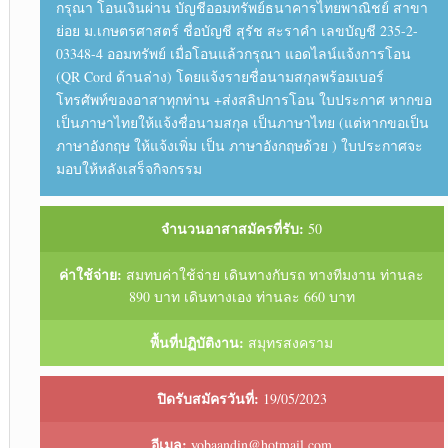
กรุณา โอนเงินผ่าน บัญชีออมทรัพย์ธนาคารไทยพาณิชย์ สาขา
ย่อย ม.เกษตรศาสตร์ ชื่อบัญชี สุรัช สะราคำ เลขบัญชี 235-2-
03348-4 ออมทรัพย์ เมื่อโอนแล้วกรุณา แอดไลน์แจ้งการโอน
(QR Cord ด้านล่าง) โดยแจ้งรายชื่อนามสกุลพร้อมเบอร์
โทรศัพท์ของอาสาทุกท่าน +ส่งสลิปการโอน ใบประกาศ หากขอ
เป็นภาษาไทยให้แจ้งชื่อนามสกุล เป็นภาษาไทย (แต่หากขอเป็น
ภาษาอังกฤษ ให้แจ้งเพิ่ม เป็น ภาษาอังกฤษด้วย ) ใบประกาศจะ
มอบให้หลังเสร็จกิจกรรม
จำนวนอาสาสมัครที่รับ:
50
ค่าใช้จ่าย:
สมทบค่าใช้จ่าย เดินทางกับรถ ทางทีมงาน ท่านละ
890 บาท เดินทางเอง ท่านละ 660 บาท
พื้นที่ปฏิบัติงาน:
สมุทรสงคราม
ปิดรับสมัครวันที่:
19/05/2023
อีเมล:
yobaandin@hotmail.com