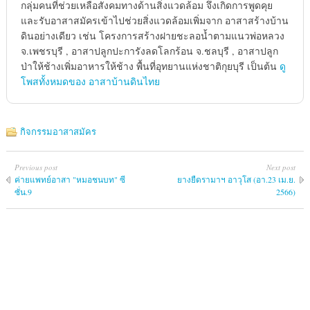
กลุ่มคนที่ช่วยเหลือสังคมทางด้านสิ่งแวดล้อม จึงเกิดการพูดคุย
และรับอาสาสมัครเข้าไปช่วยสิ่งแวดล้อมเพิ่มจาก อาสาสร้างบ้าน
ดินอย่างเดียว เช่น โครงการสร้างฝายชะลอน้ำตามแนวพ่อหลวง
จ.เพชรบุรี , อาสาปลูกปะการังลดโลกร้อน จ.ชลบุรี , อาสาปลูก
ป่าให้ช้างเพิ่มอาหารให้ช้าง พื้นที่อุทยานแห่งชาติกุยบุรี เป็นต้น
ดู
โพสทั้งหมดของ อาสาบ้านดินไทย
กิจกรรมอาสาสมัคร
Previous post
Next post
ค่ายแพทย์​อาสา "หมอชนบท" ซี
ยางยืดรามาฯ อาวุโส (อา.23 เม.ย.
ซั่น.9
2566)