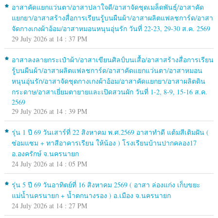
อาสาคัดแยกแว่นตา/อาสาปลาใจดี/อาสาจัดชุดเมล็ดพันธุ์/อาสาคัด
แยกยา/อาสาสร้างสื่อการเรียนรู้บนผืนผ้า/อาสาผลิตแฟลชการ์ด/อาสา
จัดกางเกงผ้าอ้อม/อาสาหมอนหนุนอุ่นรัก วันที่ 22-23, 29-30 ส.ค. 2569
29 July 2026 at 14 : 37 PM
อาสาลงลายกระเป๋าผ้า/อาสาเขียนศิลป์บนเสื้อ/อาสาสร้างสื่อการเรียน
รู้บนผืนผ้า/อาสาผลิตแฟลชการ์ด/อาสาคัดแยกแว่นตา/อาสาหมอน
หนุนอุ่นรัก/อาสาจัดชุดกางเกงผ้าอ้อม/อาสาคัดแยกยา/อาสาผลิตดิน
กระดาษ/อาสาเยี่ยมตายายและเปิดสวนผัก วันที่ 1-2, 8-9, 15-16 ส.ค.
2569
29 July 2026 at 14 : 39 PM
รุ่น 1 ปี 69 วันเสาร์ที่ 22 สิงหาคม พ.ศ.2569 อาสาทำดี แต้มสีเติมฝัน (
ซ่อมแซม + ทาสีอาคารเรียน ให้น้อง ) โรงเรียนบ้านปากคลอง17
อ.องครักษ์ จ.นครนายก
24 July 2026 at 14 : 05 PM
รุ่น 5 ปี 69 วันอาทิตย์ที่ 16 สิงหาคม 2569 ( อาสา ล่องแก่ง เก็บขยะ
แม่น้ำนครนายก + น้ำตกนางรอง ) อ.เมือง จ.นครนายก
24 July 2026 at 14 : 27 PM