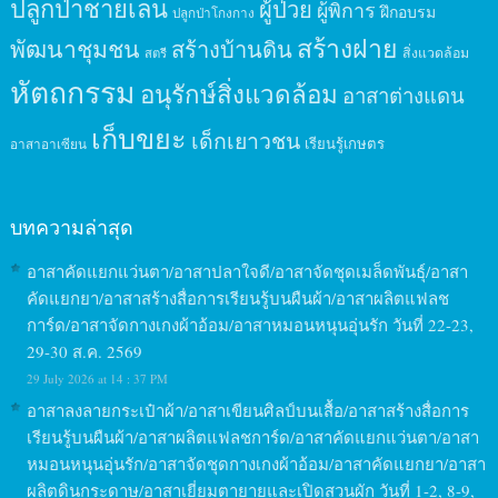
ปลูกป่าชายเลน
ผู้ป่วย
ผู้พิการ
ฝึกอบรม
ปลูกป่าโกงกาง
สร้างฝาย
พัฒนาชุมชน
สร้างบ้านดิน
สิ่งแวดล้อม
สตรี
หัตถกรรม
อนุรักษ์สิ่งแวดล้อม
อาสาต่างแดน
เก็บขยะ
เด็กเยาวชน
เรียนรู้เกษตร
อาสาอาเซียน
บทความล่าสุด
อาสาคัดแยกแว่นตา/อาสาปลาใจดี/อาสาจัดชุดเมล็ดพันธุ์/อาสา
คัดแยกยา/อาสาสร้างสื่อการเรียนรู้บนผืนผ้า/อาสาผลิตแฟลช
การ์ด/อาสาจัดกางเกงผ้าอ้อม/อาสาหมอนหนุนอุ่นรัก วันที่ 22-23,
29-30 ส.ค. 2569
29 July 2026 at 14 : 37 PM
อาสาลงลายกระเป๋าผ้า/อาสาเขียนศิลป์บนเสื้อ/อาสาสร้างสื่อการ
เรียนรู้บนผืนผ้า/อาสาผลิตแฟลชการ์ด/อาสาคัดแยกแว่นตา/อาสา
หมอนหนุนอุ่นรัก/อาสาจัดชุดกางเกงผ้าอ้อม/อาสาคัดแยกยา/อาสา
ผลิตดินกระดาษ/อาสาเยี่ยมตายายและเปิดสวนผัก วันที่ 1-2, 8-9,