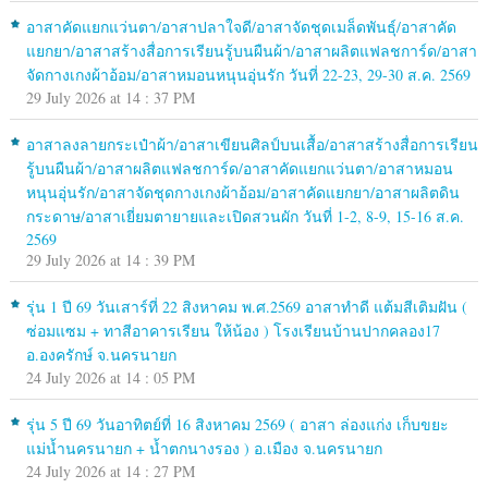
อาสาคัดแยกแว่นตา/อาสาปลาใจดี/อาสาจัดชุดเมล็ดพันธุ์/อาสาคัด
แยกยา/อาสาสร้างสื่อการเรียนรู้บนผืนผ้า/อาสาผลิตแฟลชการ์ด/อาสา
จัดกางเกงผ้าอ้อม/อาสาหมอนหนุนอุ่นรัก วันที่ 22-23, 29-30 ส.ค. 2569
29 July 2026 at 14 : 37 PM
อาสาลงลายกระเป๋าผ้า/อาสาเขียนศิลป์บนเสื้อ/อาสาสร้างสื่อการเรียน
รู้บนผืนผ้า/อาสาผลิตแฟลชการ์ด/อาสาคัดแยกแว่นตา/อาสาหมอน
หนุนอุ่นรัก/อาสาจัดชุดกางเกงผ้าอ้อม/อาสาคัดแยกยา/อาสาผลิตดิน
กระดาษ/อาสาเยี่ยมตายายและเปิดสวนผัก วันที่ 1-2, 8-9, 15-16 ส.ค.
2569
29 July 2026 at 14 : 39 PM
รุ่น 1 ปี 69 วันเสาร์ที่ 22 สิงหาคม พ.ศ.2569 อาสาทำดี แต้มสีเติมฝัน (
ซ่อมแซม + ทาสีอาคารเรียน ให้น้อง ) โรงเรียนบ้านปากคลอง17
อ.องครักษ์ จ.นครนายก
24 July 2026 at 14 : 05 PM
รุ่น 5 ปี 69 วันอาทิตย์ที่ 16 สิงหาคม 2569 ( อาสา ล่องแก่ง เก็บขยะ
แม่น้ำนครนายก + น้ำตกนางรอง ) อ.เมือง จ.นครนายก
24 July 2026 at 14 : 27 PM