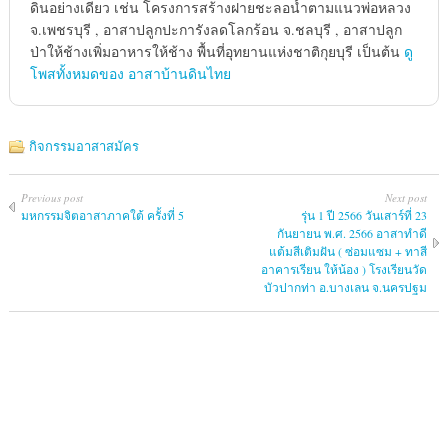
ดินอย่างเดียว เช่น โครงการสร้างฝายชะลอน้ำตามแนวพ่อหลวง
จ.เพชรบุรี , อาสาปลูกปะการังลดโลกร้อน จ.ชลบุรี , อาสาปลูก
ป่าให้ช้างเพิ่มอาหารให้ช้าง พื้นที่อุทยานแห่งชาติกุยบุรี เป็นต้น
ดู
โพสทั้งหมดของ อาสาบ้านดินไทย
กิจกรรมอาสาสมัคร
Previous post
Next post
มหกรรมจิตอาสาภาคใต้ ครั้งที่ 5
รุ่น 1 ปี 2566 วันเสาร์ที่ 23
กันยายน พ.ศ. 2566 อาสาทำดี
แต้มสีเติมฝัน ( ซ่อมแซม + ทาสี
อาคารเรียน ให้น้อง ) โรงเรียนวัด
บัวปากท่า อ.บางเลน จ.นครปฐม