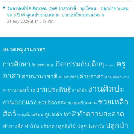
วันอาทิตย์ที่ 9 สิงหาคม 2569 อาสาทำดี – ลุยโคลน – ปลูกป่าชายเลน
รุ่น 6 ปี 69 ดูแลป่าชายเลน ณ. ปากแม่น้ำสมุทรสงคราม
24 July 2026 at 14 : 18 PM
หมวดหมู่งานอาสา
ครู
กิจกรรมกับเด็กๆ
การศึกษา
กิจกรรม BBL
คนชรา
อาสา
ค่ายนานาชาติ
ค่ายอาสา
ค่ายอนุรักษ์
ค่ายเกษตร
งาน
งานศิลปะ
งานประดิษฐ์
งานก่อสร้าง
งานฝีมือ
IT
ช่วยเหลือ
งานออกแรง
ช่วยกิจกรรม
ช่วยเตรียมงาน
สัตว์
ทาสี
ทำความสะอาด
ดูแลเด็ก
ซ่อมห้องเรียน
ปลูกป่า
ปลูกปะการัง
ทำยางยืด
ทำโป่ง
บริจาค
ปลูกต้นไม้