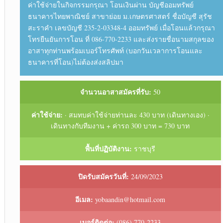
ค่าใช้จ่ายในกิจกรรมกรุณา โอนเงินผ่าน บัญชีออมทรัพย์
ธนาคารไทยพาณิชย์ สาขาย่อย ม.เกษตรศาสตร์ ชื่อบัญชี สุรัช
สะราคำ เลขบัญชี 235-2-03348-4 ออมทรัพย์ เมื่อโอนแล้วกรุณา
โทรยืนยันการโอน ที่ 086-770-2233 และส่งรายชื่อนามสกุลของ
อาสาทุกท่านพร้อมเบอร์โทรศัพท์ (บอกวันเวลาการโอนและ
ธนาคารที่โอน)ไม่ต้องส่งสลิปมา
จำนวนอาสาสมัครที่รับ:
50
ค่าใช้จ่าย:
· สมทบค่าใช้จ่ายท่านละ 430 บาท (เดินทางเอง) ·
เดินทางกับทีมงาน + ค่ารถ 300 บาท = 730 บาท
พื้นที่ปฏิบัติงาน:
ราชบุรี
ปิดรับสมัครวันที่:
24/09/2023
อีเมล:
yobaandin@hotmail.com
เบอร์ติดต่อ:
(086) 770-2233