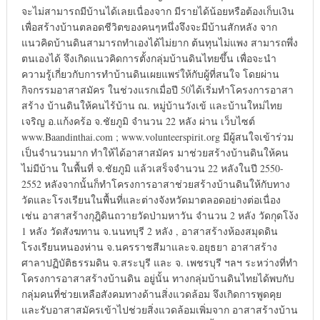
จะไม่สามารถมีบ้านได้เลยเนื่องจาก มีรายได้น้อยหรือต้องเก็บเงิน
เพื่อสร้างบ้านตลอดชีวิตของคนๆหนึ่งจึงจะมีบ้านสักหลัง จาก
แนวคิดบ้านดินสามารถทำเองได้ไม่ยาก ต้นทุนไม่แพง สามารถพึ่ง
ตนเองได้ จึงเกิดแนวคิดการตั้งกลุ่มบ้านดินไทยขึ้น เพื่อจะนำ
ความรู้เกี่ยวกับการทำบ้านดินเผยแพร่ให้กับผู้ที่สนใจ โดยผ่าน
กิจกรรมอาสาสมัคร ในช่วงแรกเมื่อปี 50ได้เริ่มทำโครงการอาสา
สร้าง บ้านดินให้คนไร้บ้าน ณ. หมู่บ้านวังเข้ และบ้านใหม่ไทย
เจริญ อ.แก้งคร้อ จ.ชัยภูมิ จำนวน 22 หลัง ผ่าน เว็บไซต์
www.Baandinthai.com ; www.volunteerspirit.org มีผู้สนใจเข้าร่วม
เป็นจำนวนมาก ทำให้ได้อาสาสมัคร มาช่วยสร้างบ้านดินให้คน
ไม่มีบ้าน ในพื้นที่ จ.ชัยภูมิ แล้วเสร็จจำนวน 22 หลังในปี 2550-
2552 หลังจากนั้นก็ทำโครงการอาสาช่วยสร้างบ้านดินให้กับทาง
วัดและโรงเรียนในพื้นที่และต่างจังหวัดมาตลอดอย่างต่อเนื่อง
เช่น อาสาสร้างกุฎิดินถวายวัดป่ามหาวัน จำนวน 2 หลัง วัดกุดโง้ง
1 หลัง วัดสังฆทาน จ.นนทบุรี 2 หลัง , อาสาสร้างห้องสมุดดิน
โรงเรียนหนองห่าน จ.นครราชสีมาและจ.อยุธยา อาสาสร้าง
ศาลาปฏิบัติธรรมดิน จ.สระบุรี และ จ. เพชรบุรี ฯลฯ ระหว่างที่ทำ
โครงการอาสาสร้างบ้านดิน อยู่นั้น ทางกลุ่มบ้านดินไทยได้พบกับ
กลุ่มคนที่ช่วยเหลือสังคมทางด้านสิ่งแวดล้อม จึงเกิดการพูดคุย
และรับอาสาสมัครเข้าไปช่วยสิ่งแวดล้อมเพิ่มจาก อาสาสร้างบ้าน