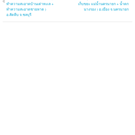
ทำความสะอาดบ้านเต่าทะเล +
เก็บขยะ แม่น้ำนครนายก + น้ำตก
ทำความสะอาดชายหาด )
นางรอง ) อ.เมือง จ.นครนายก
อ.สัตหีบ จ.ชลบุรี