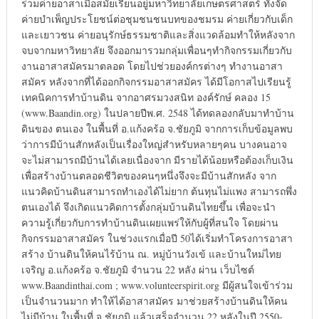
ร่วมค่ายอาสาเมื่อสมัยเรียนอยู่มหาวิทยาลัยเกษตรศาสตร์ ทั้งจัด
ค่ายบำเพ็ญประโยชน์ต่อชุมชนชนบทของชมรม ค่ายเกี่ยวกับเด็ก
และเยาวชน ค่ายอนุรักษ์ธรรมชาติและสิ่งแวดล้อมทำให้หลังจาก
จบจากมหาวิทยาลัย จึงออกมารวมกลุ่มเพื่อนๆทำกิจกรรมเกี่ยวกับ
งานอาสาสมัครมาตลอด โดยไปช่วยองค์กรต่างๆ ทำงานอาสา
สมัคร หลังจากที่ได้ออกกิจกรรมอาสาสมัคร ได้มีโอกาสไปเรียนรู้
เทคนิคการทำบ้านดิน จากอาศรมวงสนิท องค์รักษ์ คลอง 15
(www.Baandin.org) ในปลายปีพ.ศ. 2548 ได้ทดลองกลับมาทำบ้าน
ดินของ ตนเอง ในพื้นที่ อ.แก้งคร้อ จ.ชัยภูมิ จากการเก็บข้อมูลพบ
ว่าการมีบ้านสักหลังเป็นเรื่องใหญ่สำหรับหลายๆคน บางคนอาจ
จะไม่สามารถมีบ้านได้เลยเนื่องจาก มีรายได้น้อยหรือต้องเก็บเงิน
เพื่อสร้างบ้านตลอดชีวิตของคนๆหนึ่งจึงจะมีบ้านสักหลัง จาก
แนวคิดบ้านดินสามารถทำเองได้ไม่ยาก ต้นทุนไม่แพง สามารถพึ่ง
ตนเองได้ จึงเกิดแนวคิดการตั้งกลุ่มบ้านดินไทยขึ้น เพื่อจะนำ
ความรู้เกี่ยวกับการทำบ้านดินเผยแพร่ให้กับผู้ที่สนใจ โดยผ่าน
กิจกรรมอาสาสมัคร ในช่วงแรกเมื่อปี 50ได้เริ่มทำโครงการอาสา
สร้าง บ้านดินให้คนไร้บ้าน ณ. หมู่บ้านวังเข้ และบ้านใหม่ไทย
เจริญ อ.แก้งคร้อ จ.ชัยภูมิ จำนวน 22 หลัง ผ่าน เว็บไซต์
www.Baandinthai.com ; www.volunteerspirit.org มีผู้สนใจเข้าร่วม
เป็นจำนวนมาก ทำให้ได้อาสาสมัคร มาช่วยสร้างบ้านดินให้คน
ไม่มีบ้าน ในพื้นที่ จ.ชัยภูมิ แล้วเสร็จจำนวน 22 หลังในปี 2550-