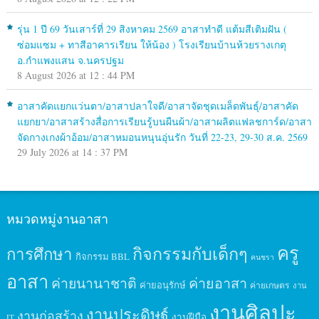
รุ่น 1 ปี 69 วันเสาร์ที่ 29 สิงหาคม 2569 อาสาทำดี แต้มสีเติมฝัน (
ซ่อมแซม + ทาสีอาคารเรียน ให้น้อง ) โรงเรียนบ้านห้วยรางเกตุ
อ.กำแพงแสน จ.นครปฐม
8 August 2026 at 12 : 44 PM
อาสาคัดแยกแว่นตา/อาสาปลาใจดี/อาสาจัดชุดเมล็ดพันธุ์/อาสาคัด
แยกยา/อาสาสร้างสื่อการเรียนรู้บนผืนผ้า/อาสาผลิตแฟลชการ์ด/อาสา
จัดกางเกงผ้าอ้อม/อาสาหมอนหนุนอุ่นรัก วันที่ 22-23, 29-30 ส.ค. 2569
29 July 2026 at 14 : 37 PM
หมวดหมู่งานอาสา
ครู
กิจกรรมกับเด็กๆ
การศึกษา
กิจกรรม BBL
คนชรา
อาสา
ค่ายนานาชาติ
ค่ายอาสา
ค่ายอนุรักษ์
ค่ายเกษตร
งาน
งานศิลปะ
งานประดิษฐ์
งานก่อสร้าง
งานฝีมือ
IT