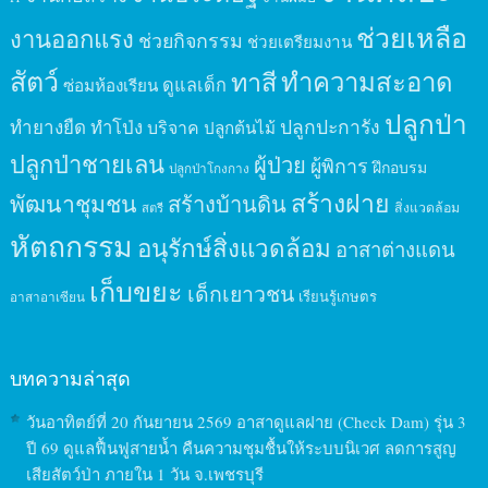
ช่วยเหลือ
งานออกแรง
ช่วยกิจกรรม
ช่วยเตรียมงาน
สัตว์
ทาสี
ทำความสะอาด
ดูแลเด็ก
ซ่อมห้องเรียน
ปลูกป่า
ปลูกปะการัง
ทำยางยืด
ทำโป่ง
บริจาค
ปลูกต้นไม้
ปลูกป่าชายเลน
ผู้ป่วย
ผู้พิการ
ฝึกอบรม
ปลูกป่าโกงกาง
สร้างฝาย
พัฒนาชุมชน
สร้างบ้านดิน
สิ่งแวดล้อม
สตรี
หัตถกรรม
อนุรักษ์สิ่งแวดล้อม
อาสาต่างแดน
เก็บขยะ
เด็กเยาวชน
เรียนรู้เกษตร
อาสาอาเซียน
บทความล่าสุด
วันอาทิตย์ที่ 20 กันยายน 2569 อาสาดูแลฝาย (Check Dam) รุ่น 3
ปี 69 ดูแลฟื้นฟูสายน้ำ คืนความชุมชื้นให้ระบบนิเวศ ลดการสูญ
เสียสัตว์ป่า ภายใน 1 วัน จ.เพชรบุรี