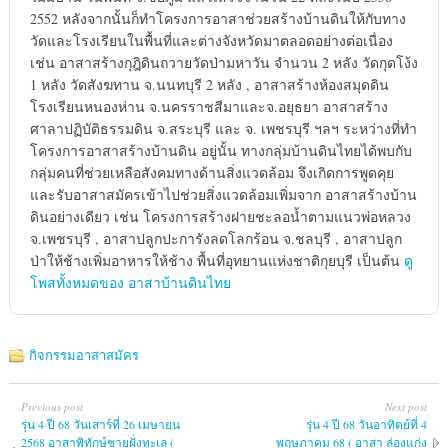
2552 หลังจากนั้นก็ทำโครงการอาสาช่วยสร้างบ้านดินให้กับทาง
วัดและโรงเรียนในพื้นที่และต่างจังหวัดมาตลอดอย่างต่อเนื่อง
เช่น อาสาสร้างกุฎิดินถวายวัดป่ามหาวัน จำนวน 2 หลัง วัดกุดโง้ง
1 หลัง วัดสังฆทาน จ.นนทบุรี 2 หลัง , อาสาสร้างห้องสมุดดิน
โรงเรียนหนองห่าน จ.นครราชสีมาและจ.อยุธยา อาสาสร้าง
ศาลาปฏิบัติธรรมดิน จ.สระบุรี และ จ. เพชรบุรี ฯลฯ ระหว่างที่ทำ
โครงการอาสาสร้างบ้านดิน อยู่นั้น ทางกลุ่มบ้านดินไทยได้พบกับ
กลุ่มคนที่ช่วยเหลือสังคมทางด้านสิ่งแวดล้อม จึงเกิดการพูดคุย
และรับอาสาสมัครเข้าไปช่วยสิ่งแวดล้อมเพิ่มจาก อาสาสร้างบ้าน
ดินอย่างเดียว เช่น โครงการสร้างฝายชะลอน้ำตามแนวพ่อหลวง
จ.เพชรบุรี , อาสาปลูกปะการังลดโลกร้อน จ.ชลบุรี , อาสาปลูก
ป่าให้ช้างเพิ่มอาหารให้ช้าง พื้นที่อุทยานแห่งชาติกุยบุรี เป็นต้น
ดู
โพสทั้งหมดของ อาสาบ้านดินไทย
กิจกรรมอาสาสมัคร
Previous post
Next post
รุ่น 4 ปี 68 วันเสาร์ที่ 26 เมษายน
รุ่น 4 ปี 68 วันอาทิตย์ที่ 4
2568 อาสาพิทักษ์ชายฝั่งทะเล (
พฤษภาคม 68 ( อาสา ล่องแก่ง