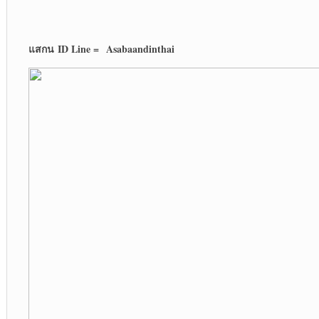
แสกน
ID Line =
Asabaandinthai