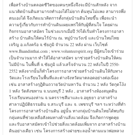
เพื่อสร้างบ้านตลอดชีวิตของคนๆหนึ่งจึงจะมีบ้านสักหลัง จาก
แนวคิดบ้านดินสามารถทำเองได้ไม่ยาก ต้นทุนไม่แพง สามารถพึ่ง
ตนเองได้ จึงเกิดแนวคิดการตั้งกลุ่มบ้านดินไทยขึ้น เพื่อจะนำ
ความรู้เกี่ยวกับการทำบ้านดินเผยแพร่ให้กับผู้ที่สนใจ โดยผ่าน
กิจกรรมอาสาสมัคร ในช่วงแรกเมื่อปี 50ได้เริ่มทำโครงการอาสา
สร้าง บ้านดินให้คนไร้บ้าน ณ. หมู่บ้านวังเข้ และบ้านใหม่ไทย
เจริญ อ.แก้งคร้อ จ.ชัยภูมิ จำนวน 22 หลัง ผ่าน เว็บไซต์
www.Baandinthai.com ; www.volunteerspirit.org มีผู้สนใจเข้าร่วม
เป็นจำนวนมาก ทำให้ได้อาสาสมัคร มาช่วยสร้างบ้านดินให้คน
ไม่มีบ้าน ในพื้นที่ จ.ชัยภูมิ แล้วเสร็จจำนวน 22 หลังในปี 2550-
2552 หลังจากนั้นก็ทำโครงการอาสาช่วยสร้างบ้านดินให้กับทาง
วัดและโรงเรียนในพื้นที่และต่างจังหวัดมาตลอดอย่างต่อเนื่อง
เช่น อาสาสร้างกุฎิดินถวายวัดป่ามหาวัน จำนวน 2 หลัง วัดกุดโง้ง
1 หลัง วัดสังฆทาน จ.นนทบุรี 2 หลัง , อาสาสร้างห้องสมุดดิน
โรงเรียนหนองห่าน จ.นครราชสีมาและจ.อยุธยา อาสาสร้าง
ศาลาปฏิบัติธรรมดิน จ.สระบุรี และ จ. เพชรบุรี ฯลฯ ระหว่างที่ทำ
โครงการอาสาสร้างบ้านดิน อยู่นั้น ทางกลุ่มบ้านดินไทยได้พบกับ
กลุ่มคนที่ช่วยเหลือสังคมทางด้านสิ่งแวดล้อม จึงเกิดการพูดคุย
และรับอาสาสมัครเข้าไปช่วยสิ่งแวดล้อมเพิ่มจาก อาสาสร้างบ้าน
ดินอย่างเดียว เช่น โครงการสร้างฝายชะลอน้ำตามแนวพ่อหลวง