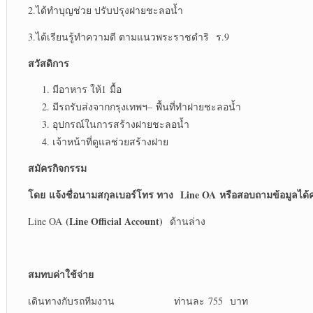
2.ได้ทำบุญช่วย ปรับปรุงฝายชะลอน้ำ
3.ได้เรียนรู้ทำความดี ตามแนวพระราชดำริ ร.9
สวัสดิการ
มีอาหาร ให้1 มื้อ
มีรถรับส่งจากกรุงเทพฯ– พื้นที่ทำฝายชะลอน้ำ
อุปกรณ์ในการสร้างฝายชะลอน้ำ
เจ้าหน้าที่ดูแลช่วยสร้างฝาย
สมัครกิจกรรม
โดย
แจ้งชื่อนามสกุลเบอร์โทร ทาง
Line OA
หรือสอบถามข้อมูลได้ค
(Line Official Account)
Line OA
ด้านล่าง
สมทบค่าใช้จ่าย
เดินทางกับรถทีมงาน ท่านละ 755 บาท