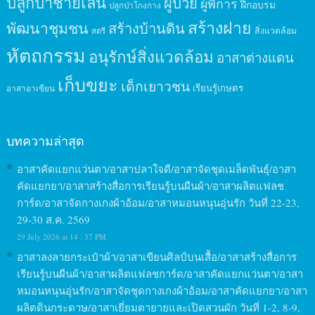
ปลูกป่าชายเลน
ผู้ป่วย
ผู้พิการ
ฝึกอบรม
ปลูกป่าโกงกาง
สร้างฝาย
พัฒนาชุมชน
สร้างบ้านดิน
สิ่งแวดล้อม
สตรี
หัตถกรรม
อนุรักษ์สิ่งแวดล้อม
อาสาต่างแดน
เก็บขยะ
เด็กเยาวชน
เรียนรู้เกษตร
อาสาอาเซียน
บทความล่าสุด
อาสาคัดแยกแว่นตา/อาสาปลาใจดี/อาสาจัดชุดเมล็ดพันธุ์/อาสา
คัดแยกยา/อาสาสร้างสื่อการเรียนรู้บนผืนผ้า/อาสาผลิตแฟลช
การ์ด/อาสาจัดกางเกงผ้าอ้อม/อาสาหมอนหนุนอุ่นรัก วันที่ 22-23,
29-30 ส.ค. 2569
29 July 2026 at 14 : 37 PM
อาสาลงลายกระเป๋าผ้า/อาสาเขียนศิลป์บนเสื้อ/อาสาสร้างสื่อการ
เรียนรู้บนผืนผ้า/อาสาผลิตแฟลชการ์ด/อาสาคัดแยกแว่นตา/อาสา
หมอนหนุนอุ่นรัก/อาสาจัดชุดกางเกงผ้าอ้อม/อาสาคัดแยกยา/อาสา
ผลิตดินกระดาษ/อาสาเยี่ยมตายายและเปิดสวนผัก วันที่ 1-2, 8-9,