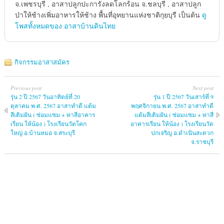
จ.เพชรบุรี , อาสาปลูกปะการังลดโลกร้อน จ.ชลบุรี , อาสาปลูก
ป่าให้ช้างเพิ่มอาหารให้ช้าง พื้นที่อุทยานแห่งชาติกุยบุรี เป็นต้น
ดู
โพสทั้งหมดของ อาสาบ้านดินไทย
กิจกรรมอาสาสมัคร
Previous post
Next post
รุ่น 2 ปี 2567 วันอาทิตย์ที่ 20
รุ่น 1 ปี 2567 วันเสาร์ที่ 9
ตุลาคม พ.ศ. 2567 อาสาทำดี แต้ม
พฤศจิกายน พ.ศ. 2567 อาสาทำดี
สีเติมฝัน ( ซ่อมแซม + ทาสีอาคาร
แต้มสีเติมฝัน ( ซ่อมแซม + ทาสี
เรียน ให้น้อง ) โรงเรียนวัดโคก
อาคารเรียน ให้น้อง ) โรงเรียนวัด
ใหญ่ อ.บ้านหมอ จ.สระบุรี
ปกเจริญ อ.ดำเนินสะดวก
จ.ราชบุรี