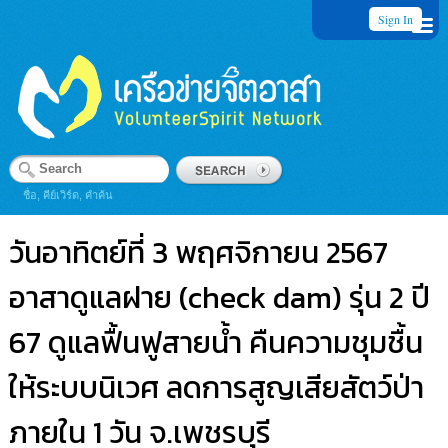
Sign In
ชื่อ, คีย์เวิร์ด, คำค้น
วันอาทิตย์ที่ 3 พฤศจิกายน 2567
อาสาดูแลฝาย (check dam) รุ่น 2 ปี
67 ดูแลฟื้นฟูสายน้ำ คืนความชุมชื้น
ให้ระบบนิเวศ ลดการสูญเสียสัตว์ป่า
ภายใน 1 วัน จ.เพชรบุรี