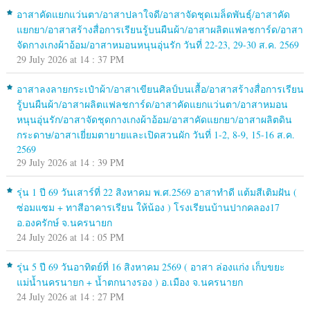
อาสาคัดแยกแว่นตา/อาสาปลาใจดี/อาสาจัดชุดเมล็ดพันธุ์/อาสาคัด
แยกยา/อาสาสร้างสื่อการเรียนรู้บนผืนผ้า/อาสาผลิตแฟลชการ์ด/อาสา
จัดกางเกงผ้าอ้อม/อาสาหมอนหนุนอุ่นรัก วันที่ 22-23, 29-30 ส.ค. 2569
29 July 2026 at 14 : 37 PM
อาสาลงลายกระเป๋าผ้า/อาสาเขียนศิลป์บนเสื้อ/อาสาสร้างสื่อการเรียน
รู้บนผืนผ้า/อาสาผลิตแฟลชการ์ด/อาสาคัดแยกแว่นตา/อาสาหมอน
หนุนอุ่นรัก/อาสาจัดชุดกางเกงผ้าอ้อม/อาสาคัดแยกยา/อาสาผลิตดิน
กระดาษ/อาสาเยี่ยมตายายและเปิดสวนผัก วันที่ 1-2, 8-9, 15-16 ส.ค.
2569
29 July 2026 at 14 : 39 PM
รุ่น 1 ปี 69 วันเสาร์ที่ 22 สิงหาคม พ.ศ.2569 อาสาทำดี แต้มสีเติมฝัน (
ซ่อมแซม + ทาสีอาคารเรียน ให้น้อง ) โรงเรียนบ้านปากคลอง17
อ.องครักษ์ จ.นครนายก
24 July 2026 at 14 : 05 PM
รุ่น 5 ปี 69 วันอาทิตย์ที่ 16 สิงหาคม 2569 ( อาสา ล่องแก่ง เก็บขยะ
แม่น้ำนครนายก + น้ำตกนางรอง ) อ.เมือง จ.นครนายก
24 July 2026 at 14 : 27 PM