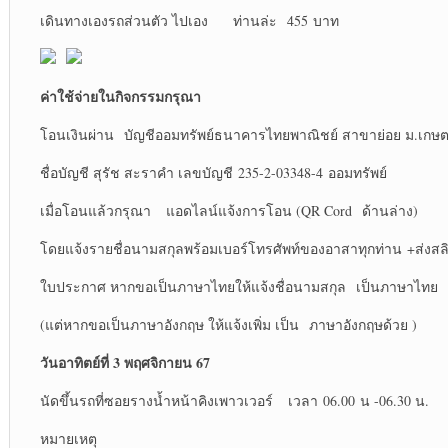
เดินทางเองรถส่วนตัว ไปเอง ท่านล่ะ 455 บาท
ค่าใช้จ่ายในกิจกรรมกรุณา
โอนเงินผ่าน บัญชีออมทรัพย์ธนาคารไทยพาณิชย์ สาขาย่อย ม.เกษ
ชื่อบัญชี สุรัช สะราคำ เลขบัญชี 235-2-03348-4 ออมทรัพย์
เมื่อโอนแล้วกรุณา แอดไลน์แจ้งการโอน (QR Cord ด้านล่าง)
โดยแจ้งรายชื่อนามสกุลพร้อมเบอร์โทรศัพท์ของอาสาทุกท่าน +ส่งส
ใบประกาศ หากขอเป็นภาษาไทยให้แจ้งชื่อนามสกุล เป็นภาษาไทย
(แต่หากขอเป็นภาษาอังกฤษ ให้แจ้งเพิ่ม เป็น ภาษาอังกฤษด้วย )
วันอาทิตย์ที่ 3 พฤศจิกายน 67
นัดขึ้นรถที่ซอยรางน้ำหน้าคิงเพาวเวอร์ เวลา 06.00 น -06.30 น.
หมายเหตุ