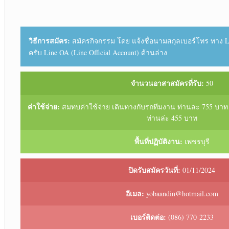
วิธีการสมัคร:
สมัครกิจกรรม โดย แจ้งชื่อนามสกุลเบอร์โทร ทาง L
ครับ Line OA (Line Official Account) ด้านล่าง
จำนวนอาสาสมัครที่รับ:
50
ค่าใช้จ่าย:
สมทบค่าใช้จ่าย เดินทางกับรถทีมงาน ท่านละ 755 บาท
ท่านล่ะ 455 บาท
พื้นที่ปฏิบัติงาน:
เพชรบุรี
ปิดรับสมัครวันที่:
01/11/2024
อีเมล:
yobaandin@hotmail.com
เบอร์ติดต่อ:
(086) 770-2233