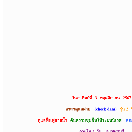
วันอาทิตย์ที่
3 พฤศจิกายน 2567
อาสาดูแลฝาย
(
check dam)
รุ่น 2
ป
ดูแลฟื้นฟูสายน้ำ
คืนความชุมชื้นให้ระบบนิเวศ
ลดกา
ภายใน
1 วัน จ.เพชรบุรี