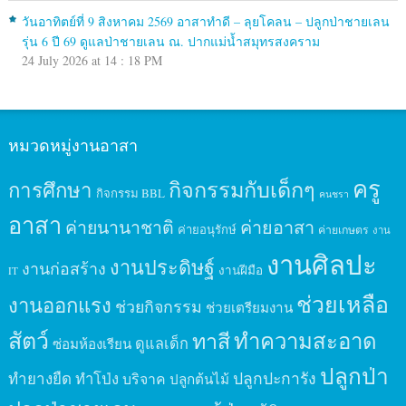
วันอาทิตย์ที่ 9 สิงหาคม 2569 อาสาทำดี – ลุยโคลน – ปลูกป่าชายเลน
รุ่น 6 ปี 69 ดูแลป่าชายเลน ณ. ปากแม่น้ำสมุทรสงคราม
24 July 2026 at 14 : 18 PM
หมวดหมู่งานอาสา
ครู
กิจกรรมกับเด็กๆ
การศึกษา
กิจกรรม BBL
คนชรา
อาสา
ค่ายนานาชาติ
ค่ายอาสา
ค่ายอนุรักษ์
ค่ายเกษตร
งาน
งานศิลปะ
งานประดิษฐ์
งานก่อสร้าง
งานฝีมือ
IT
ช่วยเหลือ
งานออกแรง
ช่วยกิจกรรม
ช่วยเตรียมงาน
สัตว์
ทาสี
ทำความสะอาด
ดูแลเด็ก
ซ่อมห้องเรียน
ปลูกป่า
ปลูกปะการัง
ทำยางยืด
ทำโป่ง
บริจาค
ปลูกต้นไม้