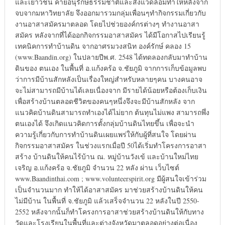
และเยาวชน ค่ายอนุรักษ์ธรรมชาติและสิ่งแวดล้อมทำให้หลังจาก
จบจากมหาวิทยาลัย จึงออกมารวมกลุ่มเพื่อนๆทำกิจกรรมเกี่ยวกับ
งานอาสาสมัครมาตลอด โดยไปช่วยองค์กรต่างๆ ทำงานอาสา
สมัคร หลังจากที่ได้ออกกิจกรรมอาสาสมัคร ได้มีโอกาสไปเรียนรู้
เทคนิคการทำบ้านดิน จากอาศรมวงสนิท องค์รักษ์ คลอง 15
(www.Baandin.org) ในปลายปีพ.ศ. 2548 ได้ทดลองกลับมาทำบ้าน
ดินของ ตนเอง ในพื้นที่ อ.แก้งคร้อ จ.ชัยภูมิ จากการเก็บข้อมูลพบ
ว่าการมีบ้านสักหลังเป็นเรื่องใหญ่สำหรับหลายๆคน บางคนอาจ
จะไม่สามารถมีบ้านได้เลยเนื่องจาก มีรายได้น้อยหรือต้องเก็บเงิน
เพื่อสร้างบ้านตลอดชีวิตของคนๆหนึ่งจึงจะมีบ้านสักหลัง จาก
แนวคิดบ้านดินสามารถทำเองได้ไม่ยาก ต้นทุนไม่แพง สามารถพึ่ง
ตนเองได้ จึงเกิดแนวคิดการตั้งกลุ่มบ้านดินไทยขึ้น เพื่อจะนำ
ความรู้เกี่ยวกับการทำบ้านดินเผยแพร่ให้กับผู้ที่สนใจ โดยผ่าน
กิจกรรมอาสาสมัคร ในช่วงแรกเมื่อปี 50ได้เริ่มทำโครงการอาสา
สร้าง บ้านดินให้คนไร้บ้าน ณ. หมู่บ้านวังเข้ และบ้านใหม่ไทย
เจริญ อ.แก้งคร้อ จ.ชัยภูมิ จำนวน 22 หลัง ผ่าน เว็บไซต์
www.Baandinthai.com ; www.volunteerspirit.org มีผู้สนใจเข้าร่วม
เป็นจำนวนมาก ทำให้ได้อาสาสมัคร มาช่วยสร้างบ้านดินให้คน
ไม่มีบ้าน ในพื้นที่ จ.ชัยภูมิ แล้วเสร็จจำนวน 22 หลังในปี 2550-
2552 หลังจากนั้นก็ทำโครงการอาสาช่วยสร้างบ้านดินให้กับทาง
วัดและโรงเรียนในพื้นที่และต่างจังหวัดมาตลอดอย่างต่อเนื่อง