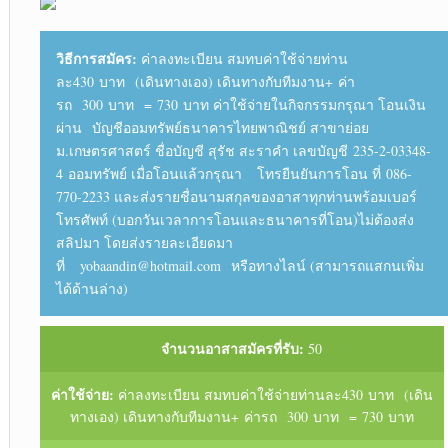
วิธีการสมัคร:
ค่าลงทะเบียน สมทบค่าใช้จ่ายท่าน
ละ430 บาท (เดินทางเอง) เดินทางกับทีมงาน+ ค่า
รถ 300 บาท = 730 บาท ค่าใช้จ่ายในกิจกรรมกรุณา โอนเงิน
ผ่าน บัญชีออมทรัพย์ธนาคารไทยพาณิชย์ สาขาย่อย
ม.เกษตรศาสตร์ ชื่อบัญชี สุรัช สะราคำ เลขบัญชี 235-2-03348-
4 ออมทรัพย์ เมื่อโอนแล้วกรุณา โทรยืนยันการโอน ที่ 086-
770-2233 และส่งรายชื่อนามสกุลของอาสาทุกท่านพร้อมเบอร์
โทรศัพท์ (บอกวันเวลาการโอนและธนาคารที่โอน)ไม่ต้องส่ง
สลิปมา โดยส่งรายละเอียดมา
ที่ yobaandin@hotmail.com หรือทางไลน์ (สามารถแสกนเพิ่ม
ได้ด้านล่าง)
จำนวนอาสาสมัครที่รับ:
50
ค่าใช้จ่าย:
ค่าลงทะเบียน สมทบค่าใช้จ่ายท่านละ430 บาท (เดิน
ทางเอง) เดินทางกับทีมงาน+ ค่ารถ 300 บาท = 730 บาท