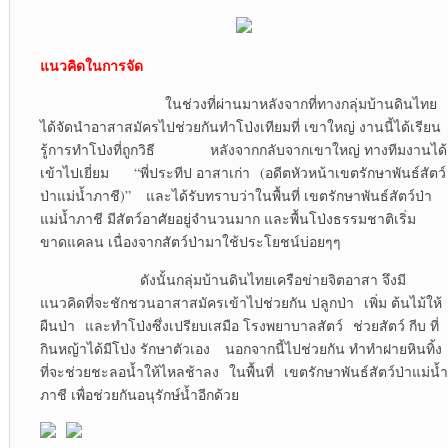
แนวคิดในการจัด
ในช่วงที่ผ่านมาหลังจากที่ทางกลุ่มบ้านดินไทย
ได้จัดนำอาสาสมัครไปช่วยกันทำโป่งเทียมที่ เขาใหญ่ งานนี้ได้เรียน
รู้การทำโป่งที่ถูกวิธี หลังจากกลับจากเขาใหญ่ ทางทีมงานได้
เข้าไปเยี่ยม “พี่ประทีป อาสาเก่า (อดีตหัวหน้าเขตรักษาพันธ์สัตว์
ป่าแม่น้ำภาชี)” และได้รับทราบว่าในพื้นที่ เขตรักษาพันธ์สัตว์ป่า
แม่น้ำภาชี มีสัตว์อาศัยอยู่จำนวนมาก และพื้นโป่งธรรมชาติเริ่ม
ขาดแคลน เนื่องจากสัตว์ป่ามาใช้ประโยชน์บ่อยๆๆ
ดังนั้นกลุ่มบ้านดินไทยเครือข่ายจิตอาสา จึงมี
แนวคิดที่จะชักชวนอาสาสมัครเข้าไปช่วยกัน ปลูกป่า เพิ่ม ต้นไม้ให้
ผืนป่า และทำโป่งซึ่งเปรียบเสมือ โรงพยาบาลสัตว์ ช่วยสัตว์ กีบ ที่
กินหญ้าได้มีโป่ง รักษาตัวเอง นอกจากนี้ไปช่วยกัน ทำทำฝายหินทิ้ง
ที่จะช่วยชะลอน้ำให้ไหลช้าลง ในพื้นที่ เขตรักษาพันธ์สัตว์ป่าแม่น้ำ
ภาชี เพื่อช่วยกันอนุรักษ์น้ำอีกด้วย