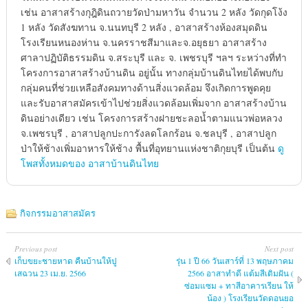
เช่น อาสาสร้างกุฎิดินถวายวัดป่ามหาวัน จำนวน 2 หลัง วัดกุดโง้ง
1 หลัง วัดสังฆทาน จ.นนทบุรี 2 หลัง , อาสาสร้างห้องสมุดดิน
โรงเรียนหนองห่าน จ.นครราชสีมาและจ.อยุธยา อาสาสร้าง
ศาลาปฏิบัติธรรมดิน จ.สระบุรี และ จ. เพชรบุรี ฯลฯ ระหว่างที่ทำ
โครงการอาสาสร้างบ้านดิน อยู่นั้น ทางกลุ่มบ้านดินไทยได้พบกับ
กลุ่มคนที่ช่วยเหลือสังคมทางด้านสิ่งแวดล้อม จึงเกิดการพูดคุย
และรับอาสาสมัครเข้าไปช่วยสิ่งแวดล้อมเพิ่มจาก อาสาสร้างบ้าน
ดินอย่างเดียว เช่น โครงการสร้างฝายชะลอน้ำตามแนวพ่อหลวง
จ.เพชรบุรี , อาสาปลูกปะการังลดโลกร้อน จ.ชลบุรี , อาสาปลูก
ป่าให้ช้างเพิ่มอาหารให้ช้าง พื้นที่อุทยานแห่งชาติกุยบุรี เป็นต้น
ดู
โพสทั้งหมดของ อาสาบ้านดินไทย
กิจกรรมอาสาสมัคร
Previous post
Next post
เก็บขยะชายหาด คืนบ้านให้ปู
รุ่น 1 ปี 66 วันเสาร์ที่ 13 พฤษภาคม
เสฉวน 23 เม.ย. 2566
2566 อาสาทำดี แต้มสีเติมฝัน (
ซ่อมแซม + ทาสีอาคารเรียน ให้
น้อง ) โรงเรียนวัดดอนยอ