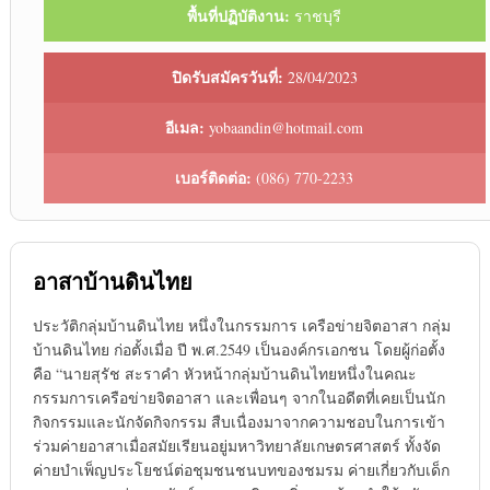
พื้นที่ปฏิบัติงาน:
ราชบุรี
ปิดรับสมัครวันที่:
28/04/2023
อีเมล:
yobaandin@hotmail.com
เบอร์ติดต่อ:
(086) 770-2233
อาสาบ้านดินไทย
ประวัติกลุ่มบ้านดินไทย หนึ่งในกรรมการ เครือข่ายจิตอาสา กลุ่ม
บ้านดินไทย ก่อตั้งเมื่อ ปี พ.ศ.2549 เป็นองค์กรเอกชน โดยผู้ก่อตั้ง
คือ “นายสุรัช สะราคำ หัวหน้ากลุ่มบ้านดินไทยหนึ่งในคณะ
กรรมการเครือข่ายจิตอาสา และเพื่อนๆ จากในอดีตที่เคยเป็นนัก
กิจกรรมและนักจัดกิจกรรม สืบเนื่องมาจากความชอบในการเข้า
ร่วมค่ายอาสาเมื่อสมัยเรียนอยู่มหาวิทยาลัยเกษตรศาสตร์ ทั้งจัด
ค่ายบำเพ็ญประโยชน์ต่อชุมชนชนบทของชมรม ค่ายเกี่ยวกับเด็ก