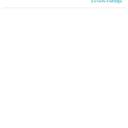
อ.บางเลน จ.นครปฐม