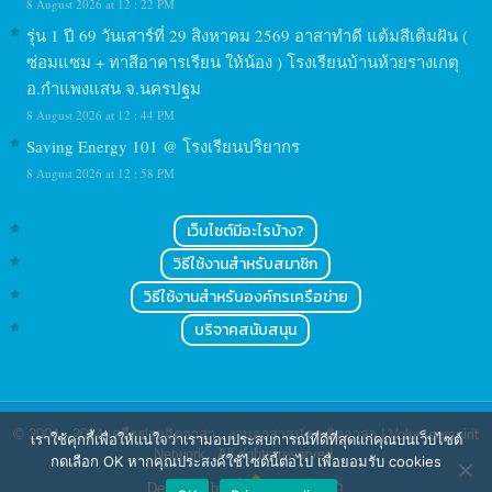
8 August 2026 at 12 : 22 PM
รุ่น 1 ปี 69 วันเสาร์ที่ 29 สิงหาคม 2569 อาสาทำดี แต้มสีเติมฝัน (
ซ่อมแซม + ทาสีอาคารเรียน ให้น้อง ) โรงเรียนบ้านห้วยรางเกตุ
อ.กำแพงแสน จ.นครปฐม
8 August 2026 at 12 : 44 PM
Saving Energy 101 @ โรงเรียนปริยากร
8 August 2026 at 12 : 58 PM
เว็บไซต์มีอะไรบ้าง?
วิธีใช้งานสำหรับสมาชิก
วิธีใช้งานสำหรับองค์กรเครือข่าย
บริจาคสนับสนุน
© 2004 - 2024
เครือข่ายจิตอาสา : งานอาสาสมัคร จิตอาสา | Volunteerspirit
เราใช้คุกกี้เพื่อให้แน่ใจว่าเรามอบประสบการณ์ที่ดีที่สุดแก่คุณบนเว็บไซต์
Network
. All rights reserved.
กดเลือก OK หากคุณประสงค์ใช้ไซต์นี้ต่อไป เพื่อยอมรับ cookies
Designed by