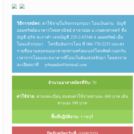
วิธีการสมัคร:
ค่าใช้จ่ายในกิจกรรมกรุณา โอนเงินผ่าน บัญชี
ออมทรัพย์ธนาคารไทยพาณิชย์ สาขาย่อย ม.เกษตรศาสตร์ ชื่อ
บัญชี สุรัช สะราคำ เลขบัญชี 235-2-03348-4 ออมทรัพย์ เมื่อ
โอนแล้วกรุณา โทรยืนยันการโอน ที่ 086-770-2233 และส่ง
รายชื่อนามสกุลของอาสาทุกท่านพร้อมเบอร์โทรศัพท์ (บอกวัน
เวลาการโอนและธนาคารที่โอน)ไม่ต้องส่งสลิปมา โดยส่งราย
ละเอียดมาที่ yobaandin@hotmail.com
จำนวนอาสาสมัครที่รับ:
70
ค่าใช้จ่าย:
ค่าลงทะเบียน สมทบค่าใช้จ่ายท่านละ 690 บาท เดิน
ทางเอง 390 บาท
พื้นที่ปฏิบัติงาน:
ราชบุรี
ปิดรับสมัครวันที่:
03/09/2020