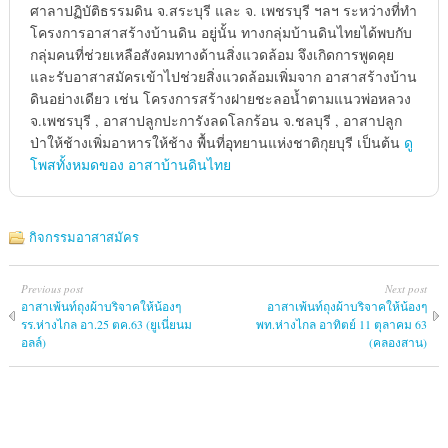
ศาลาปฏิบัติธรรมดิน จ.สระบุรี และ จ. เพชรบุรี ฯลฯ ระหว่างที่ทำ
โครงการอาสาสร้างบ้านดิน อยู่นั้น ทางกลุ่มบ้านดินไทยได้พบกับ
กลุ่มคนที่ช่วยเหลือสังคมทางด้านสิ่งแวดล้อม จึงเกิดการพูดคุย
และรับอาสาสมัครเข้าไปช่วยสิ่งแวดล้อมเพิ่มจาก อาสาสร้างบ้าน
ดินอย่างเดียว เช่น โครงการสร้างฝายชะลอน้ำตามแนวพ่อหลวง
จ.เพชรบุรี , อาสาปลูกปะการังลดโลกร้อน จ.ชลบุรี , อาสาปลูก
ป่าให้ช้างเพิ่มอาหารให้ช้าง พื้นที่อุทยานแห่งชาติกุยบุรี เป็นต้น
ดู
โพสทั้งหมดของ อาสาบ้านดินไทย
กิจกรรมอาสาสมัคร
Previous post
Next post
อาสาเพ้นท์ถุงผ้าบริจาคให้น้องๆ
อาสาเพ้นท์ถุงผ้าบริจาคให้น้องๆ
รร.ห่างไกล อา.25 ตค.63 (ยูเนี่ยนม
พท.ห่างไกล อาทิตย์ 11 ตุลาคม 63
อลล์)
(คลองสาน)