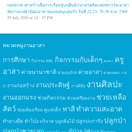
แยกยา/อาสาสร้างสื่อการเรียนรู้บนผืนผ้า/อาสาผลิตแฟลชการ์ด/อาสา
จัดกางเกงผ้าอ้อม/อาสาหมอนหนุนอุ่นรัก วันที่ 22-23, 29-30 ส.ค. 2569
29 July 2026 at 14 : 37 PM
หมวดหมู่งานอาสา
ครู
กิจกรรมกับเด็กๆ
การศึกษา
กิจกรรม BBL
คนชรา
อาสา
ค่ายนานาชาติ
ค่ายอาสา
ค่ายอนุรักษ์
ค่ายเกษตร
งาน
งานศิลปะ
งานประดิษฐ์
งานก่อสร้าง
งานฝีมือ
IT
ช่วยเหลือ
งานออกแรง
ช่วยกิจกรรม
ช่วยเตรียมงาน
สัตว์
ทาสี
ทำความสะอาด
ดูแลเด็ก
ซ่อมห้องเรียน
ปลูกป่า
ปลูกปะการัง
ทำยางยืด
ทำโป่ง
บริจาค
ปลูกต้นไม้
ปลูกป่าชายเลน
ผู้ป่วย
ผู้พิการ
ฝึกอบรม