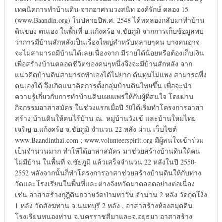
เทคนิคการทำบ้านดิน จากอาศรมวงสนิท องค์รักษ์ คลอง 15
(www.Baandin.org) ในปลายปีพ.ศ. 2548 ได้ทดลองกลับมาทำบ้าน
ดินของ ตนเอง ในพื้นที่ อ.แก้งคร้อ จ.ชัยภูมิ จากการเก็บข้อมูลพบ
ว่าการมีบ้านสักหลังเป็นเรื่องใหญ่สำหรับหลายๆคน บางคนอาจ
จะไม่สามารถมีบ้านได้เลยเนื่องจาก มีรายได้น้อยหรือต้องเก็บเงิน
เพื่อสร้างบ้านตลอดชีวิตของคนๆหนึ่งจึงจะมีบ้านสักหลัง จาก
แนวคิดบ้านดินสามารถทำเองได้ไม่ยาก ต้นทุนไม่แพง สามารถพึ่ง
ตนเองได้ จึงเกิดแนวคิดการตั้งกลุ่มบ้านดินไทยขึ้น เพื่อจะนำ
ความรู้เกี่ยวกับการทำบ้านดินเผยแพร่ให้กับผู้ที่สนใจ โดยผ่าน
กิจกรรมอาสาสมัคร ในช่วงแรกเมื่อปี 50ได้เริ่มทำโครงการอาสา
สร้าง บ้านดินให้คนไร้บ้าน ณ. หมู่บ้านวังเข้ และบ้านใหม่ไทย
เจริญ อ.แก้งคร้อ จ.ชัยภูมิ จำนวน 22 หลัง ผ่าน เว็บไซต์
www.Baandinthai.com ; www.volunteerspirit.org มีผู้สนใจเข้าร่วม
เป็นจำนวนมาก ทำให้ได้อาสาสมัคร มาช่วยสร้างบ้านดินให้คน
ไม่มีบ้าน ในพื้นที่ จ.ชัยภูมิ แล้วเสร็จจำนวน 22 หลังในปี 2550-
2552 หลังจากนั้นก็ทำโครงการอาสาช่วยสร้างบ้านดินให้กับทาง
วัดและโรงเรียนในพื้นที่และต่างจังหวัดมาตลอดอย่างต่อเนื่อง
เช่น อาสาสร้างกุฎิดินถวายวัดป่ามหาวัน จำนวน 2 หลัง วัดกุดโง้ง
1 หลัง วัดสังฆทาน จ.นนทบุรี 2 หลัง , อาสาสร้างห้องสมุดดิน
โรงเรียนหนองห่าน จ.นครราชสีมาและจ.อยุธยา อาสาสร้าง