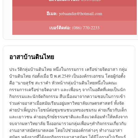
อีเมล:
yobaandin@hotmail.com
เบอร์ติดต่อ:
(086) 770-2233
อาสาบ้านดินไทย
ประวัติกลุ่มบ้านดินไทย หนึ่งในกรรมการ เครือข่ายจิตอาสา กลุ่ม
บ้านดินไทย ก่อตั้งเมื่อ ปี พ.ศ.2549 เป็นองค์กรเอกชน โดยผู้ก่อตั้ง
คือ “นายสุรัช สะราคำ หัวหน้ากลุ่มบ้านดินไทยหนึ่งในคณะ
กรรมการเครือข่ายจิตอาสา และเพื่อนๆ จากในอดีตที่เคยเป็นนัก
กิจกรรมและนักจัดกิจกรรม สืบเนื่องมาจากความชอบในการเข้า
ร่วมค่ายอาสาเมื่อสมัยเรียนอยู่มหาวิทยาลัยเกษตรศาสตร์ ทั้งจัด
ค่ายบำเพ็ญประโยชน์ต่อชุมชนชนบทของชมรม ค่ายเกี่ยวกับเด็ก
และเยาวชน ค่ายอนุรักษ์ธรรมชาติและสิ่งแวดล้อมทำให้หลังจาก
จบจากมหาวิทยาลัย จึงออกมารวมกลุ่มเพื่อนๆทำกิจกรรมเกี่ยวกับ
งานอาสาสมัครมาตลอด โดยไปช่วยองค์กรต่างๆ ทำงานอาสา
สมัคร หลังจากที่ได้ออกกิจกรรมอาสาสมัคร ได้มีโอกาสไปเรียนรู้