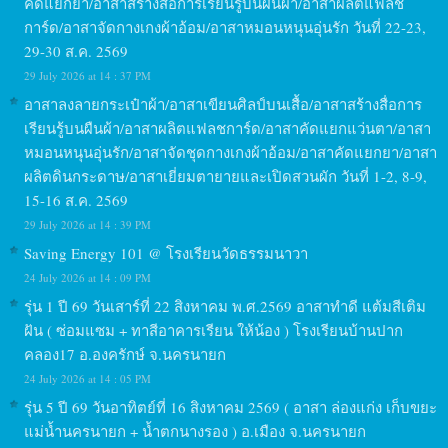
คัดแยกยา/อาสาสร้างสื่อการเรียนรู้บนผืนผ้า/อาสาผลิตแฟลช
การ์ด/อาสาจัดกางเกงผ้าอ้อม/อาสาหมอนหนุนอุ่นรัก วันที่ 22-23,
29-30 ส.ค. 2569
29 July 2026 at 14 : 37 PM
อาสาลงลายกระเป๋าผ้า/อาสาเขียนศิลป์บนเสื้อ/อาสาสร้างสื่อการ
เรียนรู้บนผืนผ้า/อาสาผลิตแฟลชการ์ด/อาสาคัดแยกแว่นตา/อาสา
หมอนหนุนอุ่นรัก/อาสาจัดชุดกางเกงผ้าอ้อม/อาสาคัดแยกยา/อาสา
ผลิตดินกระดาษ/อาสาเยี่ยมตายายและเปิดสวนผัก วันที่ 1-2, 8-9,
15-16 ส.ค. 2569
29 July 2026 at 14 : 39 PM
Saving Energy 101 @ โรงเรียนวัดธรรมนาวา
24 July 2026 at 14 : 09 PM
รุ่น 1 ปี 69 วันเสาร์ที่ 22 สิงหาคม พ.ศ.2569 อาสาทำดี แต้มสีเติม
ฝัน ( ซ่อมแซม + ทาสีอาคารเรียน ให้น้อง ) โรงเรียนบ้านปาก
คลอง17 อ.องครักษ์ จ.นครนายก
24 July 2026 at 14 : 05 PM
รุ่น 5 ปี 69 วันอาทิตย์ที่ 16 สิงหาคม 2569 ( อาสา ล่องแก่ง เก็บขยะ
แม่น้ำนครนายก + น้ำตกนางรอง ) อ.เมือง จ.นครนายก