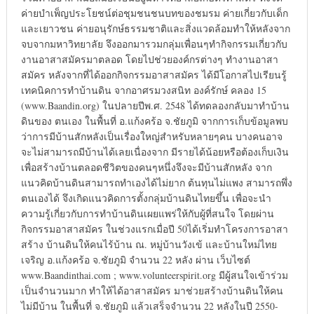
ค่ายบำเพ็ญประโยชน์ต่อชุมชนชนบทของชมรม ค่ายเกี่ยวกับเด็ก
และเยาวชน ค่ายอนุรักษ์ธรรมชาติและสิ่งแวดล้อมทำให้หลังจาก
จบจากมหาวิทยาลัย จึงออกมารวมกลุ่มเพื่อนๆทำกิจกรรมเกี่ยวกับ
งานอาสาสมัครมาตลอด โดยไปช่วยองค์กรต่างๆ ทำงานอาสา
สมัคร หลังจากที่ได้ออกกิจกรรมอาสาสมัคร ได้มีโอกาสไปเรียนรู้
เทคนิคการทำบ้านดิน จากอาศรมวงสนิท องค์รักษ์ คลอง 15
(www.Baandin.org) ในปลายปีพ.ศ. 2548 ได้ทดลองกลับมาทำบ้าน
ดินของ ตนเอง ในพื้นที่ อ.แก้งคร้อ จ.ชัยภูมิ จากการเก็บข้อมูลพบ
ว่าการมีบ้านสักหลังเป็นเรื่องใหญ่สำหรับหลายๆคน บางคนอาจ
จะไม่สามารถมีบ้านได้เลยเนื่องจาก มีรายได้น้อยหรือต้องเก็บเงิน
เพื่อสร้างบ้านตลอดชีวิตของคนๆหนึ่งจึงจะมีบ้านสักหลัง จาก
แนวคิดบ้านดินสามารถทำเองได้ไม่ยาก ต้นทุนไม่แพง สามารถพึ่ง
ตนเองได้ จึงเกิดแนวคิดการตั้งกลุ่มบ้านดินไทยขึ้น เพื่อจะนำ
ความรู้เกี่ยวกับการทำบ้านดินเผยแพร่ให้กับผู้ที่สนใจ โดยผ่าน
กิจกรรมอาสาสมัคร ในช่วงแรกเมื่อปี 50ได้เริ่มทำโครงการอาสา
สร้าง บ้านดินให้คนไร้บ้าน ณ. หมู่บ้านวังเข้ และบ้านใหม่ไทย
เจริญ อ.แก้งคร้อ จ.ชัยภูมิ จำนวน 22 หลัง ผ่าน เว็บไซต์
www.Baandinthai.com ; www.volunteerspirit.org มีผู้สนใจเข้าร่วม
เป็นจำนวนมาก ทำให้ได้อาสาสมัคร มาช่วยสร้างบ้านดินให้คน
ไม่มีบ้าน ในพื้นที่ จ.ชัยภูมิ แล้วเสร็จจำนวน 22 หลังในปี 2550-