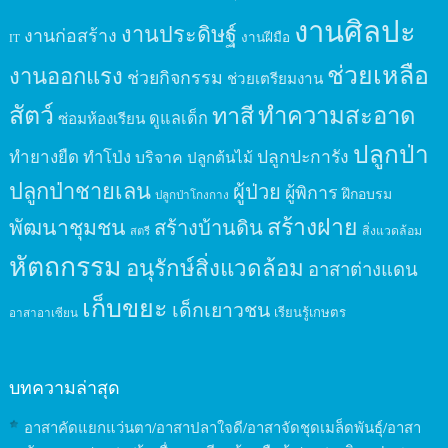
งานศิลปะ
งานประดิษฐ์
งานก่อสร้าง
งานฝีมือ
IT
ช่วยเหลือ
งานออกแรง
ช่วยกิจกรรม
ช่วยเตรียมงาน
สัตว์
ทาสี
ทำความสะอาด
ดูแลเด็ก
ซ่อมห้องเรียน
ปลูกป่า
ปลูกปะการัง
ทำยางยืด
ทำโป่ง
บริจาค
ปลูกต้นไม้
ปลูกป่าชายเลน
ผู้ป่วย
ผู้พิการ
ฝึกอบรม
ปลูกป่าโกงกาง
สร้างฝาย
พัฒนาชุมชน
สร้างบ้านดิน
สิ่งแวดล้อม
สตรี
หัตถกรรม
อนุรักษ์สิ่งแวดล้อม
อาสาต่างแดน
เก็บขยะ
เด็กเยาวชน
เรียนรู้เกษตร
อาสาอาเซียน
บทความล่าสุด
อาสาคัดแยกแว่นตา/อาสาปลาใจดี/อาสาจัดชุดเมล็ดพันธุ์/อาสา