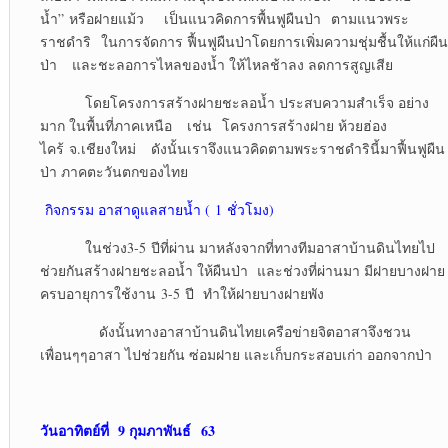
น้ำ” หรือฝายแม้ว เป็นแนวคิดการพื้นฟูผืนป่า ตามแนวพระ
ราชดำริ ในการจัดการ ฟื้นฟูผืนป่าโดยการเพิ่มความชุ่มชื้นให้แก่ผืน
ป่า และชะลอการไหลของน้ำ ให้ไหลช้าลง ลดการสูญเสีย
โดยโครงการสร้างฝายชะลอน้ำ ประสบความสำเร็จ อย่าง
มาก ในพื้นที่ภาคเหนือ เช่น โครงการสร้างฝาย ห้วยฮ่อง
ไคร้ จ.เชียงใหม่ ดังนั้นเราจึงแนวคิดตามพระราชดำรินี้มาฟื้นฟูผืน
ป่า ภาคตะวันตกของไทย
กิจกรรม อาสาดูแลสายน้ำ ( 1 ชั่วโมง)
ในช่วง3-5 ปีที่ผ่าน มาหลังจากที่ทางทีมอาสาบ้านดินไทยไป
ช่วยกันสร้างฝายชะลอน้ำ ให้ผืนป่า และช่วงที่ผ่านมา มีฝายบางฝาย
ครบอายุการใช้งาน 3-5 ปี ทำให้ฝายบางฝายพัง
ดังนั้นทางอาสาบ้านดินไทยเครือข่ายจิตอาสาจึงชวน
เพื่อนๆๆอาสา ไปช่วยกัน ซ่อมฝาย และเก็บกระสอบเก่า ออกจากป่า
วันอาทิตย์ที่
9 กุมภาพันธ์ 63