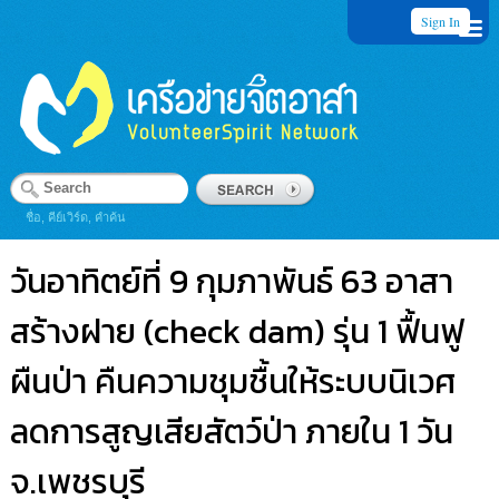
Sign In
ชื่อ, คีย์เวิร์ด, คำค้น
วันอาทิตย์ที่ 9 กุมภาพันธ์ 63 อาสา
สร้างฝาย (check dam) รุ่น 1 ฟื้นฟู
ผืนป่า คืนความชุมชื้นให้ระบบนิเวศ
ลดการสูญเสียสัตว์ป่า ภายใน 1 วัน
จ.เพชรบุรี