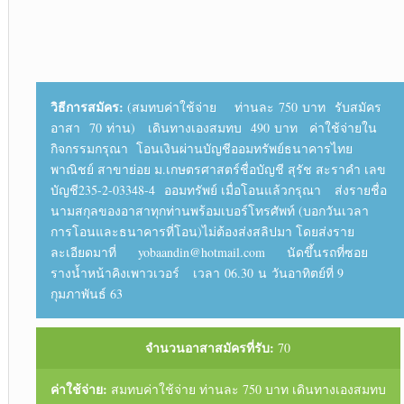
วิธีการสมัคร:
(สมทบค่าใช้จ่าย ท่านละ 750 บาท รับสมัคร
อาสา 70 ท่าน) เดินทางเองสมทบ 490 บาท ค่าใช้จ่ายใน
กิจกรรมกรุณา โอนเงินผ่านบัญชีออมทรัพย์ธนาคารไทย
พาณิชย์ สาขาย่อย ม.เกษตรศาสตร์ชื่อบัญชี สุรัช สะราคำ เลข
บัญชี235-2-03348-4 ออมทรัพย์ เมื่อโอนแล้วกรุณา ส่งรายชื่อ
นามสกุลของอาสาทุกท่านพร้อมเบอร์โทรศัพท์ (บอกวันเวลา
การโอนและธนาคารที่โอน)ไม่ต้องส่งสลิปมา โดยส่งราย
ละเอียดมาที่ yobaandin@hotmail.com นัดขึ้นรถที่ซอย
รางน้ำหน้าคิงเพาวเวอร์ เวลา 06.30 น วันอาทิตย์ที่ 9
กุมภาพันธ์ 63
จำนวนอาสาสมัครที่รับ:
70
ค่าใช้จ่าย:
สมทบค่าใช้จ่าย ท่านละ 750 บาท เดินทางเองสมทบ