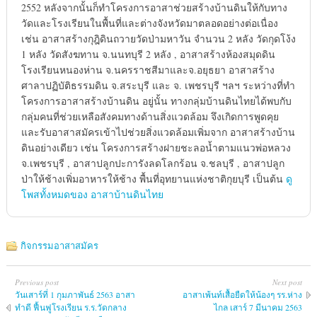
2552 หลังจากนั้นก็ทำโครงการอาสาช่วยสร้างบ้านดินให้กับทาง
วัดและโรงเรียนในพื้นที่และต่างจังหวัดมาตลอดอย่างต่อเนื่อง
เช่น อาสาสร้างกุฎิดินถวายวัดป่ามหาวัน จำนวน 2 หลัง วัดกุดโง้ง
1 หลัง วัดสังฆทาน จ.นนทบุรี 2 หลัง , อาสาสร้างห้องสมุดดิน
โรงเรียนหนองห่าน จ.นครราชสีมาและจ.อยุธยา อาสาสร้าง
ศาลาปฏิบัติธรรมดิน จ.สระบุรี และ จ. เพชรบุรี ฯลฯ ระหว่างที่ทำ
โครงการอาสาสร้างบ้านดิน อยู่นั้น ทางกลุ่มบ้านดินไทยได้พบกับ
กลุ่มคนที่ช่วยเหลือสังคมทางด้านสิ่งแวดล้อม จึงเกิดการพูดคุย
และรับอาสาสมัครเข้าไปช่วยสิ่งแวดล้อมเพิ่มจาก อาสาสร้างบ้าน
ดินอย่างเดียว เช่น โครงการสร้างฝายชะลอน้ำตามแนวพ่อหลวง
จ.เพชรบุรี , อาสาปลูกปะการังลดโลกร้อน จ.ชลบุรี , อาสาปลูก
ป่าให้ช้างเพิ่มอาหารให้ช้าง พื้นที่อุทยานแห่งชาติกุยบุรี เป็นต้น
ดู
โพสทั้งหมดของ อาสาบ้านดินไทย
กิจกรรมอาสาสมัคร
Previous post
Next post
วันเสาร์ที่ 1 กุมภาพันธ์ 2563 อาสา
อาสาเพ้นท์เสื้อยืดให้น้องๆ รร.ห่าง
ทำดี ฟื้นฟูโรงเรียน ร.ร.วัดกลาง
ไกล เสาร์ 7 มีนาคม 2563