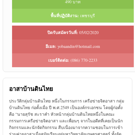
490 บาท
พื้นที่ปฏิบัติงาน:
เพชรบุรี
ปิดรับสมัครวันที่:
05/02/2020
อีเมล:
yobaandin@hotmail.com
เบอร์ติดต่อ:
(086) 770-2233
อาสาบ้านดินไทย
ประวัติกลุ่มบ้านดินไทย หนึ่งในกรรมการ เครือข่ายจิตอาสา กลุ่ม
บ้านดินไทย ก่อตั้งเมื่อ ปี พ.ศ.2549 เป็นองค์กรเอกชน โดยผู้ก่อตั้ง
คือ “นายสุรัช สะราคำ หัวหน้ากลุ่มบ้านดินไทยหนึ่งในคณะ
กรรมการเครือข่ายจิตอาสา และเพื่อนๆ จากในอดีตที่เคยเป็นนัก
กิจกรรมและนักจัดกิจกรรม สืบเนื่องมาจากความชอบในการเข้า
ร่วมค่ายอาสาเมื่อสมัยเรียนอยู่มหาวิทยาลัยเกษตรศาสตร์ ทั้งจัด