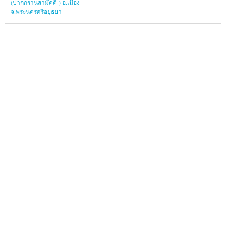
(ปากกรานสามัคคี ) อ.เมือง
จ.พระนครศรีอยุธยา