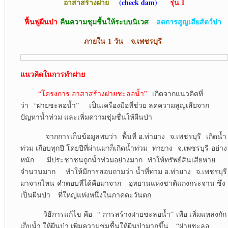
อาสาสร้างฝาย
(
check dam)
รุ่น 1
ฟื้นฟูผืนป่า
คืนความชุมชื้นให้ระบบนิเวศ
ลดการสูญเสียสัตว์ป่า
ภายใน
1 วัน จ.เพชรบุรี
แนวคิดในการทำฝาย
“โครงการ อาสาสร้างฝายชะลอน้ำ”
เกิดจากแนวคิดที่
ว่า “ฝายชะลอน้ำ” เป็นเครื่องมือที่ช่วย ลดความสูญเสียจาก
ปัญหาน้ำท่วม และเพิ่มความชุ่มชื่นให้ผืนป่า
จากการเก็บข้อมูลพบว่า พื้นที่ อ.ท่ายาง จ.เพชรบุรี เกิดน้ำ
ท่วม เกือบทุกปี โดยปีที่ผ่านมาก็เกิดน้ำท่วม ท่ายาง จ.เพชรบุรี อย่าง
หนัก มีประชาชนถูกน้ำท่วมอย่างมาก ทำให้ทรัพย์สินเสียหาย
จำนวนมาก ทำให้มีการสอบถามว่า น้ำที่ท่วม อ.ท่ายาง จ.เพชรบุรี
มาจากไหน คำตอบที่ได้คือมาจาก อุทยานแห่งชาติแกงกระจาน ซึ่ง
เป็นผืนป่า ที่ใหญ่แห่งหนึ่งในภาคตะวันตก
วิธีการแก้ไข คือ “ การสร้างฝายชะลอน้ำ” เพื่อ เพิ่มแหล่งกัก
เก็บน้ำ ให้ผืนป่า เพิ่มความชุ่มชื้นให้ผืนป่ามากขึ้น “ฝายชะลอ