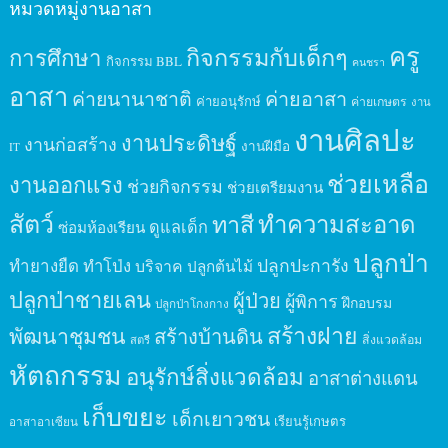
หมวดหมู่งานอาสา
ครู
กิจกรรมกับเด็กๆ
การศึกษา
กิจกรรม BBL
คนชรา
อาสา
ค่ายนานาชาติ
ค่ายอาสา
ค่ายอนุรักษ์
ค่ายเกษตร
งาน
งานศิลปะ
งานประดิษฐ์
งานก่อสร้าง
งานฝีมือ
IT
ช่วยเหลือ
งานออกแรง
ช่วยกิจกรรม
ช่วยเตรียมงาน
สัตว์
ทาสี
ทำความสะอาด
ดูแลเด็ก
ซ่อมห้องเรียน
ปลูกป่า
ปลูกปะการัง
ทำยางยืด
ทำโป่ง
บริจาค
ปลูกต้นไม้
ปลูกป่าชายเลน
ผู้ป่วย
ผู้พิการ
ฝึกอบรม
ปลูกป่าโกงกาง
สร้างฝาย
พัฒนาชุมชน
สร้างบ้านดิน
สิ่งแวดล้อม
สตรี
หัตถกรรม
อนุรักษ์สิ่งแวดล้อม
อาสาต่างแดน
เก็บขยะ
เด็กเยาวชน
เรียนรู้เกษตร
อาสาอาเซียน