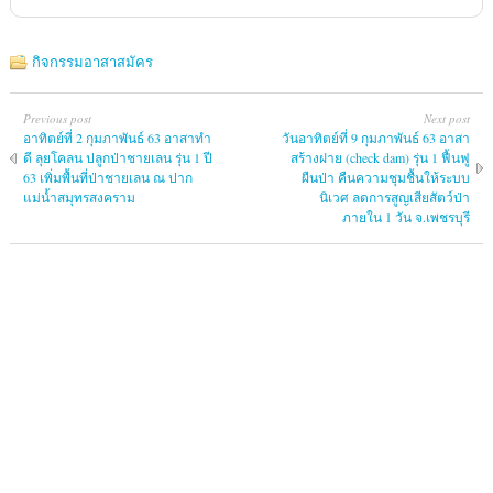
กิจกรรมอาสาสมัคร
Previous post
Next post
อาทิตย์ที่ 2 กุมภาพันธ์ 63 อาสาทำ
วันอาทิตย์ที่ 9 กุมภาพันธ์ 63 อาสา
ดี ลุยโคลน ปลูกป่าชายเลน รุ่น 1 ปี
สร้างฝาย (check dam) รุ่น 1 ฟื้นฟู
63 เพิ่มพื้นที่ป่าชายเลน ณ ปาก
ผืนป่า คืนความชุมชื้นให้ระบบ
แม่น้ำสมุทรสงคราม
นิเวศ ลดการสูญเสียสัตว์ป่า
ภายใน 1 วัน จ.เพชรบุรี