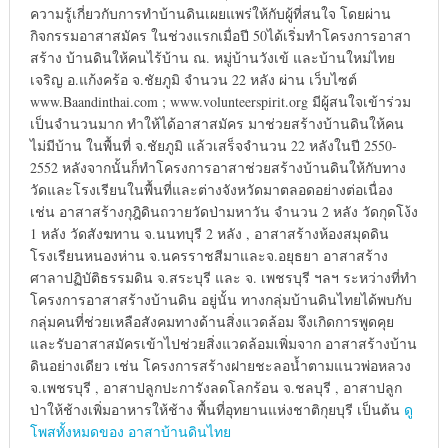
ความรู้เกี่ยวกับการทำบ้านดินเผยแพร่ให้กับผู้ที่สนใจ โดยผ่าน
กิจกรรมอาสาสมัคร ในช่วงแรกเมื่อปี 50ได้เริ่มทำโครงการอาสา
สร้าง บ้านดินให้คนไร้บ้าน ณ. หมู่บ้านวังเข้ และบ้านใหม่ไทย
เจริญ อ.แก้งคร้อ จ.ชัยภูมิ จำนวน 22 หลัง ผ่าน เว็บไซต์
www.Baandinthai.com ; www.volunteerspirit.org มีผู้สนใจเข้าร่วม
เป็นจำนวนมาก ทำให้ได้อาสาสมัคร มาช่วยสร้างบ้านดินให้คน
ไม่มีบ้าน ในพื้นที่ จ.ชัยภูมิ แล้วเสร็จจำนวน 22 หลังในปี 2550-
2552 หลังจากนั้นก็ทำโครงการอาสาช่วยสร้างบ้านดินให้กับทาง
วัดและโรงเรียนในพื้นที่และต่างจังหวัดมาตลอดอย่างต่อเนื่อง
เช่น อาสาสร้างกุฎิดินถวายวัดป่ามหาวัน จำนวน 2 หลัง วัดกุดโง้ง
1 หลัง วัดสังฆทาน จ.นนทบุรี 2 หลัง , อาสาสร้างห้องสมุดดิน
โรงเรียนหนองห่าน จ.นครราชสีมาและจ.อยุธยา อาสาสร้าง
ศาลาปฏิบัติธรรมดิน จ.สระบุรี และ จ. เพชรบุรี ฯลฯ ระหว่างที่ทำ
โครงการอาสาสร้างบ้านดิน อยู่นั้น ทางกลุ่มบ้านดินไทยได้พบกับ
กลุ่มคนที่ช่วยเหลือสังคมทางด้านสิ่งแวดล้อม จึงเกิดการพูดคุย
และรับอาสาสมัครเข้าไปช่วยสิ่งแวดล้อมเพิ่มจาก อาสาสร้างบ้าน
ดินอย่างเดียว เช่น โครงการสร้างฝายชะลอน้ำตามแนวพ่อหลวง
จ.เพชรบุรี , อาสาปลูกปะการังลดโลกร้อน จ.ชลบุรี , อาสาปลูก
ป่าให้ช้างเพิ่มอาหารให้ช้าง พื้นที่อุทยานแห่งชาติกุยบุรี เป็นต้น
ดู
โพสทั้งหมดของ อาสาบ้านดินไทย