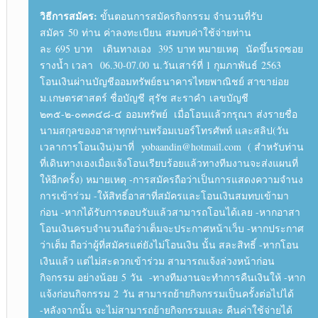
วิธีการสมัคร:
ขั้นตอนการสมัครกิจกรรม จำนวนที่รับ
สมัคร 50 ท่าน ค่าลงทะเบียน สมทบค่าใช้จ่ายท่าน
ละ 695 บาท เดินทางเอง 395 บาท หมายเหตุ นัดขึ้นรถซอย
รางน้ำ เวลา 06.30-07.00 น.วันเสาร์ที่ 1 กุมภาพันธ์ 2563
โอนเงินผ่านบัญชีออมทรัพย์ธนาคารไทยพาณิชย์ สาขาย่อย
ม.เกษตรศาสตร์ ชื่อบัญชี สุรัช สะราคำ เลขบัญชี
๒๓๕-๒-๐๓๓๔๘-๔ ออมทรัพย์ เมื่อโอนแล้วกรุณา ส่งรายชื่อ
นามสกุลของอาสาทุกท่านพร้อมเบอร์โทรศัพท์ และสลิป(วัน
เวลาการโอนเงิน)มาที่ yobaandin@hotmail.com ( สำหรับท่าน
ที่เดินทางเองเมื่อแจ้งโอนเรียบร้อยแล้วทางทีมงานจะส่งแผนที่
ให้อีกครั้ง) หมายเหตุ -การสมัครถือว่าเป็นการแสดงความจำนง
การเข้าร่วม -ให้สิทธิ์อาสาที่สมัครและโอนเงินสมทบเข้ามา
ก่อน -หากได้รับการตอบรับแล้วสามารถโอนได้เลย -หากอาสา
โอนเงินครบจำนวนถือว่าเต็มจะประกาศหน้าเว็บ -หากประกาศ
ว่าเต็ม ถือว่าผู้ที่สมัครแต่ยังไม่โอนเงิน นั้น สละสิทธิ์ -หากโอน
เงินแล้ว แต่ไม่สะดวกเข้าร่วม สามารถแจ้งล่วงหน้าก่อน
กิจกรรม อย่างน้อย 5 วัน -ทางทีมงานจะทำการคืนเงินให้ -หาก
แจ้งก่อนกิจกรรม 2 วัน สามารถย้ายกิจกรรมเป็นครั้งต่อไปได้
-หลังจากนั้น จะไม่สามารถย้ายกิจกรรมและ คืนค่าใช้จ่ายได้