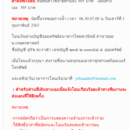
ค่าลงทะเบียน
สมทบค่าใช้จ่ายท่านละ 695 บาท เดินทาง
เอง 395 บาท
หมายเหตุ
นัดขึ้นรถซอยรางน้ำ เวลา 06.30-07.00 น.วันเสาร์ที่ 1
กุมภาพันธ์ 2563
โอนเงินผ่านบัญชีออมทรัพย์ธนาคารไทยพาณิชย์ สาขาย่อย
ม.เกษตรศาสตร์
ชื่อบัญชี สุรัช สะราคำ เลขบัญชี ๒๓๕-๒-๐๓๓๔๘-๔ ออมทรัพย์
เมื่อโอนแล้วกรุณา ส่งรายชื่อนามสกุลของอาสาทุกท่านพร้อมเบอร์
โทรศัพท์
และสลิป(วันเวลาการโอนเงิน)มาที่
yobaandin@hotmail.com
( สำหรับท่านที่เดินทางเองเมื่อแจ้งโอนเรียบร้อยแล้วทางทีมงานจะ
ส่งแผนที่ให้อีกครั้ง)
หมายเหตุ
-การสมัครถือว่าเป็นการแสดงความจำนงการเข้าร่วม
-ให้สิทธิ์อาสาที่สมัครและโอนเงินสมทบเข้ามาก่อน