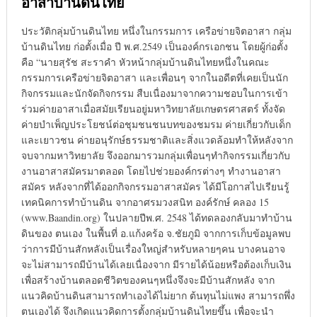
อาสาบ้านดินไทย
ประวัติกลุ่มบ้านดินไทย หนึ่งในกรรมการ เครือข่ายจิตอาสา กลุ่ม
บ้านดินไทย ก่อตั้งเมื่อ ปี พ.ศ.2549 เป็นองค์กรเอกชน โดยผู้ก่อตั้ง
คือ “นายสุรัช สะราคำ หัวหน้ากลุ่มบ้านดินไทยหนึ่งในคณะ
กรรมการเครือข่ายจิตอาสา และเพื่อนๆ จากในอดีตที่เคยเป็นนัก
กิจกรรมและนักจัดกิจกรรม สืบเนื่องมาจากความชอบในการเข้า
ร่วมค่ายอาสาเมื่อสมัยเรียนอยู่มหาวิทยาลัยเกษตรศาสตร์ ทั้งจัด
ค่ายบำเพ็ญประโยชน์ต่อชุมชนชนบทของชมรม ค่ายเกี่ยวกับเด็ก
และเยาวชน ค่ายอนุรักษ์ธรรมชาติและสิ่งแวดล้อมทำให้หลังจาก
จบจากมหาวิทยาลัย จึงออกมารวมกลุ่มเพื่อนๆทำกิจกรรมเกี่ยวกับ
งานอาสาสมัครมาตลอด โดยไปช่วยองค์กรต่างๆ ทำงานอาสา
สมัคร หลังจากที่ได้ออกกิจกรรมอาสาสมัคร ได้มีโอกาสไปเรียนรู้
เทคนิคการทำบ้านดิน จากอาศรมวงสนิท องค์รักษ์ คลอง 15
(www.Baandin.org) ในปลายปีพ.ศ. 2548 ได้ทดลองกลับมาทำบ้าน
ดินของ ตนเอง ในพื้นที่ อ.แก้งคร้อ จ.ชัยภูมิ จากการเก็บข้อมูลพบ
ว่าการมีบ้านสักหลังเป็นเรื่องใหญ่สำหรับหลายๆคน บางคนอาจ
จะไม่สามารถมีบ้านได้เลยเนื่องจาก มีรายได้น้อยหรือต้องเก็บเงิน
เพื่อสร้างบ้านตลอดชีวิตของคนๆหนึ่งจึงจะมีบ้านสักหลัง จาก
แนวคิดบ้านดินสามารถทำเองได้ไม่ยาก ต้นทุนไม่แพง สามารถพึ่ง
ตนเองได้ จึงเกิดแนวคิดการตั้งกลุ่มบ้านดินไทยขึ้น เพื่อจะนำ