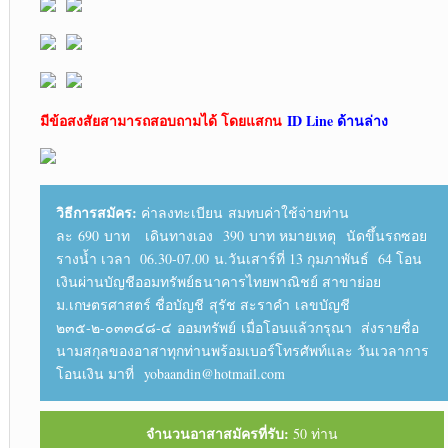
มีข้อสงสัยสามารถสอบถามได้ โดยแสกน
ID Line ด้านล่าง
วิธีการสมัคร:
ค่าลงทะเบียน สมทบค่าใช้จ่ายท่าน
ละ 690 บาท เดินทางเอง 390 บาท หมายเหตุ นัดขึ้นรถซอย
รางน้ำ เวลา 06.30-07.00 น.วันเสาร์ที่ 13 กุมภาพันธ์ 64 โอน
เงินผ่านบัญชีออมทรัพย์ธนาคารไทยพาณิชย์ สาขาย่อย
ม.เกษตรศาสตร์ ชื่อบัญชี สุรัช สะราคำ เลขบัญชี
๒๓๕-๒-๐๓๓๔๘-๔ ออมทรัพย์ เมื่อโอนแล้วกรุณา ส่งรายชื่อ
นามสกุลของอาสาทุกท่านพร้อมเบอร์โทรศัพท์และ วันเวลาการ
โอนเงิน มาที่ yobaandin@hotmail.com
จำนวนอาสาสมัครที่รับ:
50 ท่าน