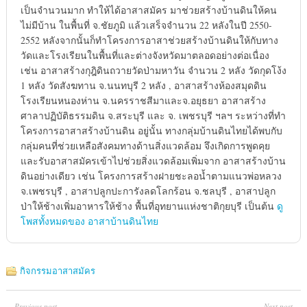
เป็นจำนวนมาก ทำให้ได้อาสาสมัคร มาช่วยสร้างบ้านดินให้คน
ไม่มีบ้าน ในพื้นที่ จ.ชัยภูมิ แล้วเสร็จจำนวน 22 หลังในปี 2550-
2552 หลังจากนั้นก็ทำโครงการอาสาช่วยสร้างบ้านดินให้กับทาง
วัดและโรงเรียนในพื้นที่และต่างจังหวัดมาตลอดอย่างต่อเนื่อง
เช่น อาสาสร้างกุฎิดินถวายวัดป่ามหาวัน จำนวน 2 หลัง วัดกุดโง้ง
1 หลัง วัดสังฆทาน จ.นนทบุรี 2 หลัง , อาสาสร้างห้องสมุดดิน
โรงเรียนหนองห่าน จ.นครราชสีมาและจ.อยุธยา อาสาสร้าง
ศาลาปฏิบัติธรรมดิน จ.สระบุรี และ จ. เพชรบุรี ฯลฯ ระหว่างที่ทำ
โครงการอาสาสร้างบ้านดิน อยู่นั้น ทางกลุ่มบ้านดินไทยได้พบกับ
กลุ่มคนที่ช่วยเหลือสังคมทางด้านสิ่งแวดล้อม จึงเกิดการพูดคุย
และรับอาสาสมัครเข้าไปช่วยสิ่งแวดล้อมเพิ่มจาก อาสาสร้างบ้าน
ดินอย่างเดียว เช่น โครงการสร้างฝายชะลอน้ำตามแนวพ่อหลวง
จ.เพชรบุรี , อาสาปลูกปะการังลดโลกร้อน จ.ชลบุรี , อาสาปลูก
ป่าให้ช้างเพิ่มอาหารให้ช้าง พื้นที่อุทยานแห่งชาติกุยบุรี เป็นต้น
ดู
โพสทั้งหมดของ อาสาบ้านดินไทย
กิจกรรมอาสาสมัคร
Previous post
Next post