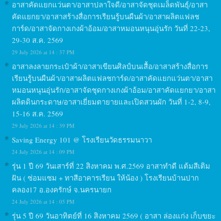
อาสาคัดแยกแว่นตา/อาสาปลาใจดี/อาสาจัดชุดเมล็ดพันธุ์/อาสา
คัดแยกยา/อาสาสร้างสื่อการเรียนรู้บนผืนผ้า/อาสาผลิตแฟลช
การ์ด/อาสาจัดกางเกงผ้าอ้อม/อาสาหมอนหนุนอุ่นรัก วันที่ 22-23,
29-30 ส.ค. 2569
29 July 2026 at 14 : 37 PM
อาสาลงลายกระเป๋าผ้า/อาสาเขียนศิลป์บนเสื้อ/อาสาสร้างสื่อการ
เรียนรู้บนผืนผ้า/อาสาผลิตแฟลชการ์ด/อาสาคัดแยกแว่นตา/อาสา
หมอนหนุนอุ่นรัก/อาสาจัดชุดกางเกงผ้าอ้อม/อาสาคัดแยกยา/อาสา
ผลิตดินกระดาษ/อาสาเยี่ยมตายายและเปิดสวนผัก วันที่ 1-2, 8-9,
15-16 ส.ค. 2569
29 July 2026 at 14 : 39 PM
Saving Energy 101 @ โรงเรียนวัดธรรมนาวา
24 July 2026 at 14 : 09 PM
รุ่น 1 ปี 69 วันเสาร์ที่ 22 สิงหาคม พ.ศ.2569 อาสาทำดี แต้มสีเติม
ฝัน ( ซ่อมแซม + ทาสีอาคารเรียน ให้น้อง ) โรงเรียนบ้านปาก
คลอง17 อ.องครักษ์ จ.นครนายก
24 July 2026 at 14 : 05 PM
รุ่น 5 ปี 69 วันอาทิตย์ที่ 16 สิงหาคม 2569 ( อาสา ล่องแก่ง เก็บขยะ