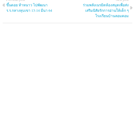
ขึ้นดอย ท้าหนาว ไปพัฒนา
ร่วมพลังเนรมิตห้องสมุดเพื่อส่ง
ร.ร.กลางหุบเขา 13-14 มีนา 64
เสริมนิสัยรักการอ่านให้เด็ก ๆ
โรงเรียนบ้านลอมคอม