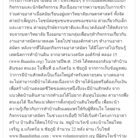
กรรมการเครือข่ายจิตอาสา และเพื่อนๆ จากในอดีตที่เคยเป็นนัก
กิจกรรมและนักจัดกิจกรรม สืบเนื่องมาจากความชอบในการเข้า
ร่วมค่ายอาสาเมื่อสมัยเรียนอยู่มหาวิทยาลัยเกษตรศาสตร์ ทั้งจัด
ค่ายบำเพ็ญประโยชน์ต่อชุมชนชนบทของชมรม ค่ายเกี่ยวกับเด็ก
และเยาวชน ค่ายอนุรักษ์ธรรมชาติและสิ่งแวดล้อมทำให้หลังจาก
จบจากมหาวิทยาลัย จึงออกมารวมกลุ่มเพื่อนๆทำกิจกรรมเกี่ยวกับ
งานอาสาสมัครมาตลอด โดยไปช่วยองค์กรต่างๆ ทำงานอาสา
สมัคร หลังจากที่ได้ออกกิจกรรมอาสาสมัคร ได้มีโอกาสไปเรียนรู้
เทคนิคการทำบ้านดิน จากอาศรมวงสนิท องค์รักษ์ คลอง 15
(www.Baandin.org) ในปลายปีพ.ศ. 2548 ได้ทดลองกลับมาทำบ้าน
ดินของ ตนเอง ในพื้นที่ อ.แก้งคร้อ จ.ชัยภูมิ จากการเก็บข้อมูลพบ
ว่าการมีบ้านสักหลังเป็นเรื่องใหญ่สำหรับหลายๆคน บางคนอาจ
จะไม่สามารถมีบ้านได้เลยเนื่องจาก มีรายได้น้อยหรือต้องเก็บเงิน
เพื่อสร้างบ้านตลอดชีวิตของคนๆหนึ่งจึงจะมีบ้านสักหลัง จาก
แนวคิดบ้านดินสามารถทำเองได้ไม่ยาก ต้นทุนไม่แพง สามารถพึ่ง
ตนเองได้ จึงเกิดแนวคิดการตั้งกลุ่มบ้านดินไทยขึ้น เพื่อจะนำ
ความรู้เกี่ยวกับการทำบ้านดินเผยแพร่ให้กับผู้ที่สนใจ โดยผ่าน
กิจกรรมอาสาสมัคร ในช่วงแรกเมื่อปี 50ได้เริ่มทำโครงการอาสา
สร้าง บ้านดินให้คนไร้บ้าน ณ. หมู่บ้านวังเข้ และบ้านใหม่ไทย
เจริญ อ.แก้งคร้อ จ.ชัยภูมิ จำนวน 22 หลัง ผ่าน เว็บไซต์
www.Baandinthai.com ; www.volunteerspirit.org มีผู้สนใจเข้าร่วม