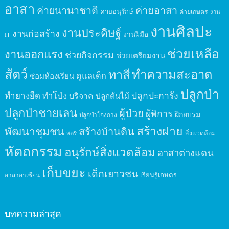
อาสา
ค่ายนานาชาติ
ค่ายอาสา
ค่ายอนุรักษ์
ค่ายเกษตร
งาน
งานศิลปะ
งานประดิษฐ์
งานก่อสร้าง
งานฝีมือ
IT
ช่วยเหลือ
งานออกแรง
ช่วยกิจกรรม
ช่วยเตรียมงาน
สัตว์
ทาสี
ทำความสะอาด
ดูแลเด็ก
ซ่อมห้องเรียน
ปลูกป่า
ปลูกปะการัง
ทำยางยืด
ทำโป่ง
บริจาค
ปลูกต้นไม้
ปลูกป่าชายเลน
ผู้ป่วย
ผู้พิการ
ฝึกอบรม
ปลูกป่าโกงกาง
สร้างฝาย
พัฒนาชุมชน
สร้างบ้านดิน
สิ่งแวดล้อม
สตรี
หัตถกรรม
อนุรักษ์สิ่งแวดล้อม
อาสาต่างแดน
เก็บขยะ
เด็กเยาวชน
เรียนรู้เกษตร
อาสาอาเซียน
บทความล่าสุด