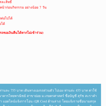
สละสิทธิ์
น้าก่อนกิจกรรม อย่างน้อย 7 วัน
งต่อไปได้
ยได้
รถขอเงินคืนได้หากไม่เข้าร่วม)
่านละ 755 บาท เดินทางเองรถส่วนตัว ไปเอง ท่านล่ะ 455 บาท ค่าใช้
นาคารไทยพาณิชย์ สาขาย่อย ม.เกษตรศาสตร์ ชื่อบัญชี สุรัช สะราคำ
ุณา แอดไลน์แจ้งการโอน (QR Cord ด้านล่าง) โดยแจ้งรายชื่อนามสกุล