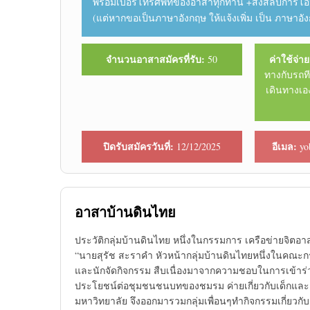
พร้อมเบอร์โทรศัพท์ของอาสาทุกท่าน +ส่งสลิปการ
(แต่หากขอเป็นภาษาอังกฤษ ให้แจ้งเพิ่ม เป็น ภาษาอัง
จำนวนอาสาสมัครที่รับ:
ค่าใช้จ่าย
50
ทางกับรถท
เดินทางเอ
ปิดรับสมัครวันที่:
อีเมล:
12/12/2025
yo
อาสาบ้านดินไทย
ประวัติกลุ่มบ้านดินไทย หนึ่งในกรรมการ เครือข่ายจิตอาสา ก
“นายสุรัช สะราคำ หัวหน้ากลุ่มบ้านดินไทยหนึ่งในคณะก
และนักจัดกิจกรรม สืบเนื่องมาจากความชอบในการเข้าร่วม
ประโยชน์ต่อชุมชนชนบทของชมรม ค่ายเกี่ยวกับเด็กและ
มหาวิทยาลัย จึงออกมารวมกลุ่มเพื่อนๆทำกิจกรรมเกี่ย