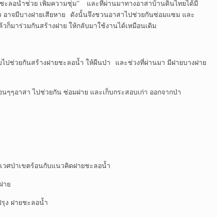
ชะลอน้ำช่วย เพิ่มความชุ่ม” และที่ผ่านมาทางอาสาบ้านดินไทยได้มี
้ว อาจมีบางฝายเสียหาย ดังนั้นจึงชวนอาสาไปช่วยกันซ่อมแซม และ
วก็มาร่วมกันสร้างฝาย ให้กลับมาใช้งานได้เหมือนเดิม
ทยไปช่วยกันสร้างฝายชะลอน้ำ ให้ผืนป่า และช่วงที่ผ่านมา มีฝายบางฝาย
ื่อนๆๆอาสา ไปช่วยกัน ซ่อมฝาย และเก็บกระสอบเก่า ออกจากป่า
วศป่าเขตร้อนกับแนวคิดฝายชะลอน้ำ
ฝาย
ุง ฝายชะลอน้ำ