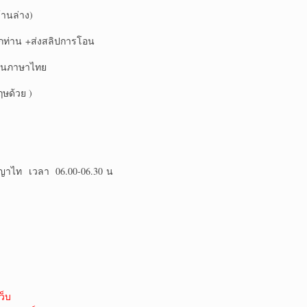
านล่าง)
ุกท่าน +ส่งสลิปการโอน
ป็นภาษาไทย
ฤษด้วย )
Sพญาไท เวลา 06.00-06.30 น
ว็บ