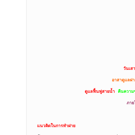
วันเสาร
อาสาดูแลฝ
ดูแลฟื้นฟูสายน้ำ
คืนความช
ภาย
แนวคิดในการทำฝาย