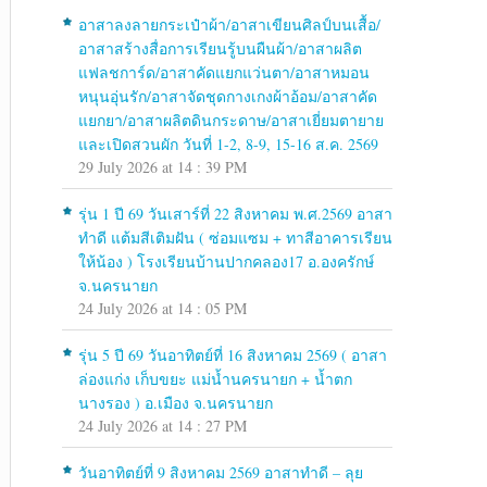
อาสาลงลายกระเป๋าผ้า/อาสาเขียนศิลป์บนเสื้อ/
อาสาสร้างสื่อการเรียนรู้บนผืนผ้า/อาสาผลิต
แฟลชการ์ด/อาสาคัดแยกแว่นตา/อาสาหมอน
หนุนอุ่นรัก/อาสาจัดชุดกางเกงผ้าอ้อม/อาสาคัด
แยกยา/อาสาผลิตดินกระดาษ/อาสาเยี่ยมตายาย
และเปิดสวนผัก วันที่ 1-2, 8-9, 15-16 ส.ค. 2569
29 July 2026 at 14 : 39 PM
รุ่น 1 ปี 69 วันเสาร์ที่ 22 สิงหาคม พ.ศ.2569 อาสา
ทำดี แต้มสีเติมฝัน ( ซ่อมแซม + ทาสีอาคารเรียน
ให้น้อง ) โรงเรียนบ้านปากคลอง17 อ.องครักษ์
จ.นครนายก
24 July 2026 at 14 : 05 PM
รุ่น 5 ปี 69 วันอาทิตย์ที่ 16 สิงหาคม 2569 ( อาสา
ล่องแก่ง เก็บขยะ แม่น้ำนครนายก + น้ำตก
นางรอง ) อ.เมือง จ.นครนายก
24 July 2026 at 14 : 27 PM
วันอาทิตย์ที่ 9 สิงหาคม 2569 อาสาทำดี – ลุย