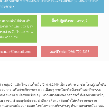
โอน ใบประกาศ หากขอเป็นภาษาไทยให้แจ้งชื่อนามสกุล เป็นภาษาไทย
กฤษด้วย )
:
พื้นที่ปฏิบัติงาน:
สมทบค่าใช้จ่าย เดิน
เพชรบุรี
ีมงาน ท่านละ 755 บาท
งรถส่วนตัว ไปเอง ท่าน
ล่ะ 455 บาท
เบอร์ติดต่อ:
baandin@hotmail.com
(086) 770-2233
ลุ่มบ้านดินไทย ก่อตั้งเมื่อ ปี พ.ศ.2549 เป็นองค์กรเอกชน โดยผู้ก่อตั้งคือ
รรมการเครือข่ายจิตอาสา และเพื่อนๆ จากในอดีตที่เคยเป็นนักกิจกรรม
ค่ายอาสาเมื่อสมัยเรียนอยู่มหาวิทยาลัยเกษตรศาสตร์ ทั้งจัดค่ายบำเพ็ญ
เยาวชน ค่ายอนุรักษ์ธรรมชาติและสิ่งแวดล้อมทำให้หลังจากจบจาก
วกับงานอาสาสมัครมาตลอด โดยไปช่วยองค์กรต่างๆ ทำงานอาสาสมัคร หลัง