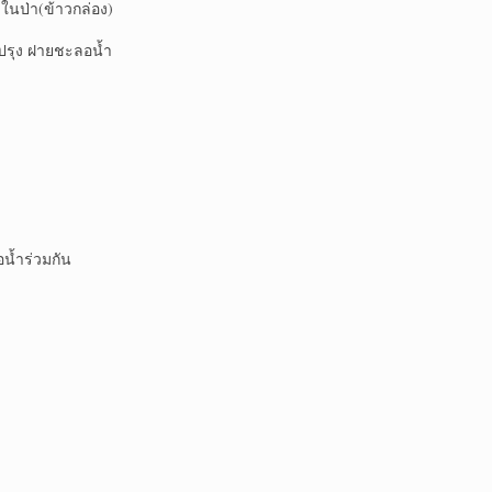
ป่า(ข้าวกล่อง)
รุง ฝายชะลอน้ำ
น้ำร่วมกัน