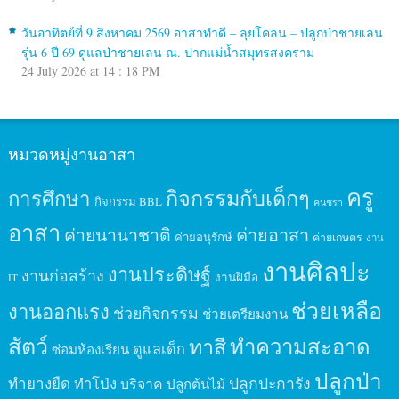
วันอาทิตย์ที่ 9 สิงหาคม 2569 อาสาทำดี – ลุยโคลน – ปลูกป่าชายเลน
รุ่น 6 ปี 69 ดูแลป่าชายเลน ณ. ปากแม่น้ำสมุทรสงคราม
24 July 2026 at 14 : 18 PM
หมวดหมู่งานอาสา
ครู
กิจกรรมกับเด็กๆ
การศึกษา
กิจกรรม BBL
คนชรา
อาสา
ค่ายนานาชาติ
ค่ายอาสา
ค่ายอนุรักษ์
ค่ายเกษตร
งาน
งานศิลปะ
งานประดิษฐ์
งานก่อสร้าง
งานฝีมือ
IT
ช่วยเหลือ
งานออกแรง
ช่วยกิจกรรม
ช่วยเตรียมงาน
สัตว์
ทาสี
ทำความสะอาด
ดูแลเด็ก
ซ่อมห้องเรียน
ปลูกป่า
ปลูกปะการัง
ทำยางยืด
ทำโป่ง
บริจาค
ปลูกต้นไม้