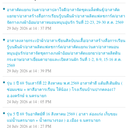
อาสาคัดแยกแว่นตา/อาสาปลาใจดี/อาสาจัดชุดเมล็ดพันธุ์/อาสาคัด
แยกยา/อาสาสร้างสื่อการเรียนรู้บนผืนผ้า/อาสาผลิตแฟลชการ์ด/อาสา
จัดกางเกงผ้าอ้อม/อาสาหมอนหนุนอุ่นรัก วันที่ 22-23, 29-30 ส.ค. 2569
29 July 2026 at 14 : 37 PM
อาสาลงลายกระเป๋าผ้า/อาสาเขียนศิลป์บนเสื้อ/อาสาสร้างสื่อการเรียน
รู้บนผืนผ้า/อาสาผลิตแฟลชการ์ด/อาสาคัดแยกแว่นตา/อาสาหมอน
หนุนอุ่นรัก/อาสาจัดชุดกางเกงผ้าอ้อม/อาสาคัดแยกยา/อาสาผลิตดิน
กระดาษ/อาสาเยี่ยมตายายและเปิดสวนผัก วันที่ 1-2, 8-9, 15-16 ส.ค.
2569
29 July 2026 at 14 : 39 PM
รุ่น 1 ปี 69 วันเสาร์ที่ 22 สิงหาคม พ.ศ.2569 อาสาทำดี แต้มสีเติมฝัน (
ซ่อมแซม + ทาสีอาคารเรียน ให้น้อง ) โรงเรียนบ้านปากคลอง17
อ.องครักษ์ จ.นครนายก
24 July 2026 at 14 : 05 PM
รุ่น 5 ปี 69 วันอาทิตย์ที่ 16 สิงหาคม 2569 ( อาสา ล่องแก่ง เก็บขยะ
แม่น้ำนครนายก + น้ำตกนางรอง ) อ.เมือง จ.นครนายก
24 July 2026 at 14 : 27 PM