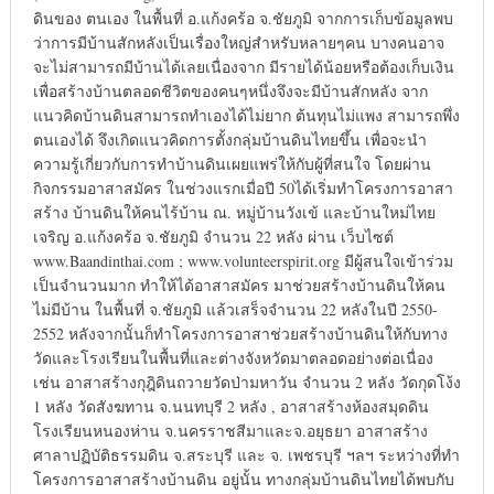
ดินของ ตนเอง ในพื้นที่ อ.แก้งคร้อ จ.ชัยภูมิ จากการเก็บข้อมูลพบ
ว่าการมีบ้านสักหลังเป็นเรื่องใหญ่สำหรับหลายๆคน บางคนอาจ
จะไม่สามารถมีบ้านได้เลยเนื่องจาก มีรายได้น้อยหรือต้องเก็บเงิน
เพื่อสร้างบ้านตลอดชีวิตของคนๆหนึ่งจึงจะมีบ้านสักหลัง จาก
แนวคิดบ้านดินสามารถทำเองได้ไม่ยาก ต้นทุนไม่แพง สามารถพึ่ง
ตนเองได้ จึงเกิดแนวคิดการตั้งกลุ่มบ้านดินไทยขึ้น เพื่อจะนำ
ความรู้เกี่ยวกับการทำบ้านดินเผยแพร่ให้กับผู้ที่สนใจ โดยผ่าน
กิจกรรมอาสาสมัคร ในช่วงแรกเมื่อปี 50ได้เริ่มทำโครงการอาสา
สร้าง บ้านดินให้คนไร้บ้าน ณ. หมู่บ้านวังเข้ และบ้านใหม่ไทย
เจริญ อ.แก้งคร้อ จ.ชัยภูมิ จำนวน 22 หลัง ผ่าน เว็บไซต์
www.Baandinthai.com ; www.volunteerspirit.org มีผู้สนใจเข้าร่วม
เป็นจำนวนมาก ทำให้ได้อาสาสมัคร มาช่วยสร้างบ้านดินให้คน
ไม่มีบ้าน ในพื้นที่ จ.ชัยภูมิ แล้วเสร็จจำนวน 22 หลังในปี 2550-
2552 หลังจากนั้นก็ทำโครงการอาสาช่วยสร้างบ้านดินให้กับทาง
วัดและโรงเรียนในพื้นที่และต่างจังหวัดมาตลอดอย่างต่อเนื่อง
เช่น อาสาสร้างกุฎิดินถวายวัดป่ามหาวัน จำนวน 2 หลัง วัดกุดโง้ง
1 หลัง วัดสังฆทาน จ.นนทบุรี 2 หลัง , อาสาสร้างห้องสมุดดิน
โรงเรียนหนองห่าน จ.นครราชสีมาและจ.อยุธยา อาสาสร้าง
ศาลาปฏิบัติธรรมดิน จ.สระบุรี และ จ. เพชรบุรี ฯลฯ ระหว่างที่ทำ
โครงการอาสาสร้างบ้านดิน อยู่นั้น ทางกลุ่มบ้านดินไทยได้พบกับ