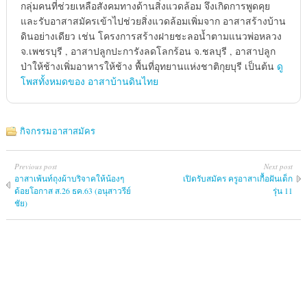
กลุ่มคนที่ช่วยเหลือสังคมทางด้านสิ่งแวดล้อม จึงเกิดการพูดคุย
และรับอาสาสมัครเข้าไปช่วยสิ่งแวดล้อมเพิ่มจาก อาสาสร้างบ้าน
ดินอย่างเดียว เช่น โครงการสร้างฝายชะลอน้ำตามแนวพ่อหลวง
จ.เพชรบุรี , อาสาปลูกปะการังลดโลกร้อน จ.ชลบุรี , อาสาปลูก
ป่าให้ช้างเพิ่มอาหารให้ช้าง พื้นที่อุทยานแห่งชาติกุยบุรี เป็นต้น
ดู
โพสทั้งหมดของ อาสาบ้านดินไทย
กิจกรรมอาสาสมัคร
Previous post
Next post
อาสาเพ้นท์ถุงผ้าบริจาคให้น้องๆ
เปิดรับสมัคร ครูอาสาเกื้อฝันเด็ก
ด้อยโอกาส ส.26 ธค.63 (อนุสาวรีย์
รุ่น 11
ชัย)