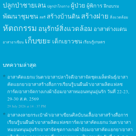
ปลูกป่าชายเลน
ผู้ป่วย
ผู้พิการ
ฝึกอบรม
ปลูกป่าโกงกาง
สร้างฝาย
พัฒนาชุมชน
สร้างบ้านดิน
สิ่งแวดล้อม
สตรี
หัตถกรรม
อนุรักษ์สิ่งแวดล้อม
อาสาต่างแดน
เก็บขยะ
เด็กเยาวชน
เรียนรู้เกษตร
อาสาอาเซียน
บทความล่าสุด
อาสาคัดแยกแว่นตา/อาสาปลาใจดี/อาสาจัดชุดเมล็ดพันธุ์/อาสา
คัดแยกยา/อาสาสร้างสื่อการเรียนรู้บนผืนผ้า/อาสาผลิตแฟลช
การ์ด/อาสาจัดกางเกงผ้าอ้อม/อาสาหมอนหนุนอุ่นรัก วันที่ 22-23,
29-30 ส.ค. 2569
29 July 2026 at 14 : 37 PM
อาสาลงลายกระเป๋าผ้า/อาสาเขียนศิลป์บนเสื้อ/อาสาสร้างสื่อการ
เรียนรู้บนผืนผ้า/อาสาผลิตแฟลชการ์ด/อาสาคัดแยกแว่นตา/อาสา
หมอนหนุนอุ่นรัก/อาสาจัดชุดกางเกงผ้าอ้อม/อาสาคัดแยกยา/อาสา