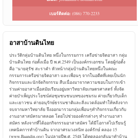
เบอร์ติดต่อ:
(086) 770-2233
อาสาบ้านดินไทย
ประวัติกลุ่มบ้านดินไทย หนึ่งในกรรมการ เครือข่ายจิตอาสา กลุ่ม
บ้านดินไทย ก่อตั้งเมื่อ ปี พ.ศ.2549 เป็นองค์กรเอกชน โดยผู้ก่อตั้ง
คือ “นายสุรัช สะราคำ หัวหน้ากลุ่มบ้านดินไทยหนึ่งในคณะ
กรรมการเครือข่ายจิตอาสา และเพื่อนๆ จากในอดีตที่เคยเป็นนัก
กิจกรรมและนักจัดกิจกรรม สืบเนื่องมาจากความชอบในการเข้า
ร่วมค่ายอาสาเมื่อสมัยเรียนอยู่มหาวิทยาลัยเกษตรศาสตร์ ทั้งจัด
ค่ายบำเพ็ญประโยชน์ต่อชุมชนชนบทของชมรม ค่ายเกี่ยวกับเด็ก
และเยาวชน ค่ายอนุรักษ์ธรรมชาติและสิ่งแวดล้อมทำให้หลังจาก
จบจากมหาวิทยาลัย จึงออกมารวมกลุ่มเพื่อนๆทำกิจกรรมเกี่ยวกับ
งานอาสาสมัครมาตลอด โดยไปช่วยองค์กรต่างๆ ทำงานอาสา
สมัคร หลังจากที่ได้ออกกิจกรรมอาสาสมัคร ได้มีโอกาสไปเรียนรู้
เทคนิคการทำบ้านดิน จากอาศรมวงสนิท องค์รักษ์ คลอง 15
(www.Baandin.org) ในปลายปีพ.ศ. 2548 ได้ทดลองกลับมาทำบ้าน