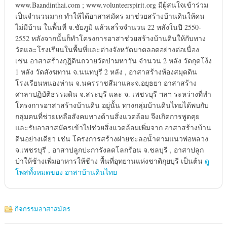
www.Baandinthai.com ; www.volunteerspirit.org มีผู้สนใจเข้าร่วม
เป็นจำนวนมาก ทำให้ได้อาสาสมัคร มาช่วยสร้างบ้านดินให้คน
ไม่มีบ้าน ในพื้นที่ จ.ชัยภูมิ แล้วเสร็จจำนวน 22 หลังในปี 2550-
2552 หลังจากนั้นก็ทำโครงการอาสาช่วยสร้างบ้านดินให้กับทาง
วัดและโรงเรียนในพื้นที่และต่างจังหวัดมาตลอดอย่างต่อเนื่อง
เช่น อาสาสร้างกุฎิดินถวายวัดป่ามหาวัน จำนวน 2 หลัง วัดกุดโง้ง
1 หลัง วัดสังฆทาน จ.นนทบุรี 2 หลัง , อาสาสร้างห้องสมุดดิน
โรงเรียนหนองห่าน จ.นครราชสีมาและจ.อยุธยา อาสาสร้าง
ศาลาปฏิบัติธรรมดิน จ.สระบุรี และ จ. เพชรบุรี ฯลฯ ระหว่างที่ทำ
โครงการอาสาสร้างบ้านดิน อยู่นั้น ทางกลุ่มบ้านดินไทยได้พบกับ
กลุ่มคนที่ช่วยเหลือสังคมทางด้านสิ่งแวดล้อม จึงเกิดการพูดคุย
และรับอาสาสมัครเข้าไปช่วยสิ่งแวดล้อมเพิ่มจาก อาสาสร้างบ้าน
ดินอย่างเดียว เช่น โครงการสร้างฝายชะลอน้ำตามแนวพ่อหลวง
จ.เพชรบุรี , อาสาปลูกปะการังลดโลกร้อน จ.ชลบุรี , อาสาปลูก
ป่าให้ช้างเพิ่มอาหารให้ช้าง พื้นที่อุทยานแห่งชาติกุยบุรี เป็นต้น
ดู
โพสทั้งหมดของ อาสาบ้านดินไทย
กิจกรรมอาสาสมัคร