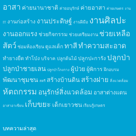
อาสา
ค่ายนานาชาติ
ค่ายอาสา
ค่ายอนุรักษ์
ค่ายเกษตร
งาน
งานศิลปะ
งานประดิษฐ์
งานก่อสร้าง
งานฝีมือ
IT
ช่วยเหลือ
งานออกแรง
ช่วยกิจกรรม
ช่วยเตรียมงาน
สัตว์
ทาสี
ทำความสะอาด
ดูแลเด็ก
ซ่อมห้องเรียน
ปลูกป่า
ปลูกปะการัง
ทำยางยืด
ทำโป่ง
บริจาค
ปลูกต้นไม้
ปลูกป่าชายเลน
ผู้ป่วย
ผู้พิการ
ฝึกอบรม
ปลูกป่าโกงกาง
สร้างฝาย
พัฒนาชุมชน
สร้างบ้านดิน
สิ่งแวดล้อม
สตรี
หัตถกรรม
อนุรักษ์สิ่งแวดล้อม
อาสาต่างแดน
เก็บขยะ
เด็กเยาวชน
เรียนรู้เกษตร
อาสาอาเซียน
บทความล่าสุด