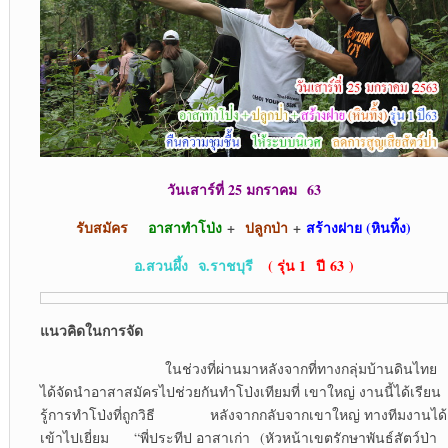
วันเสาร์ที่ 25 มกราคม
63
รับสมัคร
อาสาทำโป่ง
+
ปลูกป่า
+
สร้างฝาย (หินทิ้ง)
อ.สวนผึ้ง
จ.ราชบุรี
( รุ่น 1 ปี 63 )
แนวคิดในการจัด
ในช่วงที่ผ่านมาหลังจากที่ทางกลุ่มบ้านดินไทย
ได้จัดนำอาสาสมัครไปช่วยกันทำโป่งเทียมที่ เขาใหญ่ งานนี้ได้เรียน
รู้การทำโป่งที่ถูกวิธี หลังจากกลับจากเขาใหญ่ ทางทีมงานได้
เข้าไปเยี่ยม “พี่ประทีป อาสาเก่า (หัวหน้าเขตรักษาพันธ์สัตว์ป่า