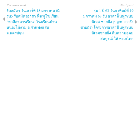
Previous post
Next post
รับสมัคร วันเสาร์ที่ 18 มกราคม 62
รุ่น 1 ปี 63 วันอาทิตย์ที่ 19
รุ่น5 รับสมัครอาสา ฟื้นฟูโรงเรียน
มกราคม 63 รับ อาสาฟื้นฟูระบบ
"ทาสีอาคารเรียน" โรงเรียนบ้าน
นิเวศ ชายฝั่ง (ปลูกปะการัง
หนองไม้งาม อ.กำแพงแสน
ชายฝั่ง) โครงการอาสาฟื้นฟูระบบ
จ.นครปฐม
นิเวศชายฝั่ง คืนความอุดม
สมบูรณ์ ให้ ทะเลไทย