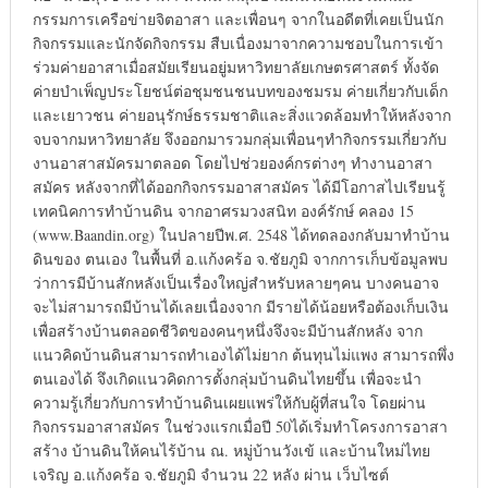
กรรมการเครือข่ายจิตอาสา และเพื่อนๆ จากในอดีตที่เคยเป็นนัก
กิจกรรมและนักจัดกิจกรรม สืบเนื่องมาจากความชอบในการเข้า
ร่วมค่ายอาสาเมื่อสมัยเรียนอยู่มหาวิทยาลัยเกษตรศาสตร์ ทั้งจัด
ค่ายบำเพ็ญประโยชน์ต่อชุมชนชนบทของชมรม ค่ายเกี่ยวกับเด็ก
และเยาวชน ค่ายอนุรักษ์ธรรมชาติและสิ่งแวดล้อมทำให้หลังจาก
จบจากมหาวิทยาลัย จึงออกมารวมกลุ่มเพื่อนๆทำกิจกรรมเกี่ยวกับ
งานอาสาสมัครมาตลอด โดยไปช่วยองค์กรต่างๆ ทำงานอาสา
สมัคร หลังจากที่ได้ออกกิจกรรมอาสาสมัคร ได้มีโอกาสไปเรียนรู้
เทคนิคการทำบ้านดิน จากอาศรมวงสนิท องค์รักษ์ คลอง 15
(www.Baandin.org) ในปลายปีพ.ศ. 2548 ได้ทดลองกลับมาทำบ้าน
ดินของ ตนเอง ในพื้นที่ อ.แก้งคร้อ จ.ชัยภูมิ จากการเก็บข้อมูลพบ
ว่าการมีบ้านสักหลังเป็นเรื่องใหญ่สำหรับหลายๆคน บางคนอาจ
จะไม่สามารถมีบ้านได้เลยเนื่องจาก มีรายได้น้อยหรือต้องเก็บเงิน
เพื่อสร้างบ้านตลอดชีวิตของคนๆหนึ่งจึงจะมีบ้านสักหลัง จาก
แนวคิดบ้านดินสามารถทำเองได้ไม่ยาก ต้นทุนไม่แพง สามารถพึ่ง
ตนเองได้ จึงเกิดแนวคิดการตั้งกลุ่มบ้านดินไทยขึ้น เพื่อจะนำ
ความรู้เกี่ยวกับการทำบ้านดินเผยแพร่ให้กับผู้ที่สนใจ โดยผ่าน
กิจกรรมอาสาสมัคร ในช่วงแรกเมื่อปี 50ได้เริ่มทำโครงการอาสา
สร้าง บ้านดินให้คนไร้บ้าน ณ. หมู่บ้านวังเข้ และบ้านใหม่ไทย
เจริญ อ.แก้งคร้อ จ.ชัยภูมิ จำนวน 22 หลัง ผ่าน เว็บไซต์