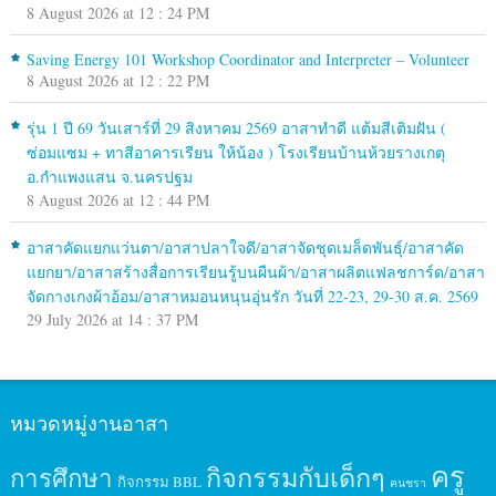
8 August 2026 at 12 : 24 PM
Saving Energy 101 Workshop Coordinator and Interpreter – Volunteer
8 August 2026 at 12 : 22 PM
รุ่น 1 ปี 69 วันเสาร์ที่ 29 สิงหาคม 2569 อาสาทำดี แต้มสีเติมฝัน (
ซ่อมแซม + ทาสีอาคารเรียน ให้น้อง ) โรงเรียนบ้านห้วยรางเกตุ
อ.กำแพงแสน จ.นครปฐม
8 August 2026 at 12 : 44 PM
อาสาคัดแยกแว่นตา/อาสาปลาใจดี/อาสาจัดชุดเมล็ดพันธุ์/อาสาคัด
แยกยา/อาสาสร้างสื่อการเรียนรู้บนผืนผ้า/อาสาผลิตแฟลชการ์ด/อาสา
จัดกางเกงผ้าอ้อม/อาสาหมอนหนุนอุ่นรัก วันที่ 22-23, 29-30 ส.ค. 2569
29 July 2026 at 14 : 37 PM
หมวดหมู่งานอาสา
ครู
กิจกรรมกับเด็กๆ
การศึกษา
กิจกรรม BBL
คนชรา