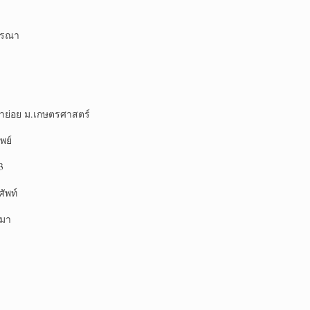
จารณา
าย่อย ม.เกษตรศาสตร์
พย์
3
ัพท์
ปมา