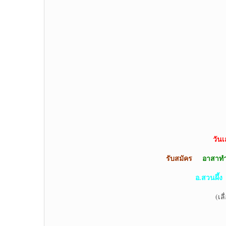
วันเ
รับสมัคร
อาสาทำ
อ.สวนผึ้ง
จ
(เลื