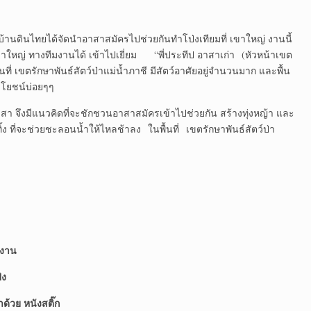
ได้จัดนำอาสาสมัครไปช่วยกันทำโป่งเทียมที่ เขาใหญ่ งานนี้
ใหญ่ ทางทีมงานได้ เข้าไปเยี่ยม “พี่ประทีป อาสาเก่า (หัวหน้าเขต
ที่ เขตรักษาพันธ์สัตว์ป่าแม่น้ำภาชี มีสัตว์อาศัยอยู่จำนวนมาก และพื้น
ะโยชน์บ่อยๆๆ
แนวคิดที่จะชักชวนอาสาสมัครเข้าไปช่วยกัน สร้างทุ่งหญ้า และ
ิ้ง ที่จะช่วยชะลอนน้ำให้ไหลช้าลง ในพื้นที่ เขตรักษาพันธ์สัตว์ป่า
ำงาน
่ง
วย หนังสติ๊ก