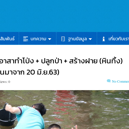
สัมพันธ์
บทความ
ฐานข้อมูล
เกี่ยวกับเร
อาสาทำโป่ง + ปลูกป่า + สร้างฝาย (หินทิ้ง)
ื่อนมาจาก 20 มิ.ย.63)
No Commen
iews: 0