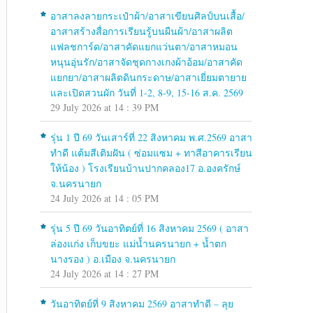
อาสาลงลายกระเป๋าผ้า/อาสาเขียนศิลป์บนเสื้อ/
อาสาสร้างสื่อการเรียนรู้บนผืนผ้า/อาสาผลิต
แฟลชการ์ด/อาสาคัดแยกแว่นตา/อาสาหมอน
หนุนอุ่นรัก/อาสาจัดชุดกางเกงผ้าอ้อม/อาสาคัด
แยกยา/อาสาผลิตดินกระดาษ/อาสาเยี่ยมตายาย
และเปิดสวนผัก วันที่ 1-2, 8-9, 15-16 ส.ค. 2569
29 July 2026 at 14 : 39 PM
รุ่น 1 ปี 69 วันเสาร์ที่ 22 สิงหาคม พ.ศ.2569 อาสา
ทำดี แต้มสีเติมฝัน ( ซ่อมแซม + ทาสีอาคารเรียน
ให้น้อง ) โรงเรียนบ้านปากคลอง17 อ.องครักษ์
จ.นครนายก
24 July 2026 at 14 : 05 PM
รุ่น 5 ปี 69 วันอาทิตย์ที่ 16 สิงหาคม 2569 ( อาสา
ล่องแก่ง เก็บขยะ แม่น้ำนครนายก + น้ำตก
นางรอง ) อ.เมือง จ.นครนายก
24 July 2026 at 14 : 27 PM
วันอาทิตย์ที่ 9 สิงหาคม 2569 อาสาทำดี – ลุย