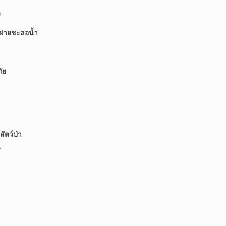
ง
ฝายชะลอน้ำ
ัย
สัตว์ป่า
น