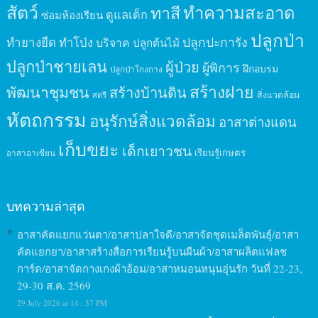
สัตว์
ทาสี
ทำความสะอาด
ดูแลเด็ก
ซ่อมห้องเรียน
ปลูกป่า
ปลูกปะการัง
ทำยางยืด
ทำโป่ง
บริจาค
ปลูกต้นไม้
ปลูกป่าชายเลน
ผู้ป่วย
ผู้พิการ
ฝึกอบรม
ปลูกป่าโกงกาง
สร้างฝาย
พัฒนาชุมชน
สร้างบ้านดิน
สิ่งแวดล้อม
สตรี
หัตถกรรม
อนุรักษ์สิ่งแวดล้อม
อาสาต่างแดน
เก็บขยะ
เด็กเยาวชน
เรียนรู้เกษตร
อาสาอาเซียน
บทความล่าสุด
อาสาคัดแยกแว่นตา/อาสาปลาใจดี/อาสาจัดชุดเมล็ดพันธุ์/อาสา
คัดแยกยา/อาสาสร้างสื่อการเรียนรู้บนผืนผ้า/อาสาผลิตแฟลช
การ์ด/อาสาจัดกางเกงผ้าอ้อม/อาสาหมอนหนุนอุ่นรัก วันที่ 22-23,
29-30 ส.ค. 2569
29 July 2026 at 14 : 37 PM