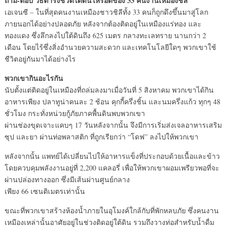
ถาม-ตอบ วิธีดำรงชีวิตใต้ดินให้รอดของ 33 คนงานเหมืองชิลี
เอเจนซี – ในที่สุดคนงานเหมืองชาวชิลีทั้ง 33 คนก็ถูกดึงขึ้นมาสู่โลก
ภายนอกได้อย่างปลอดภัย หลังจากต้องติดอยู่ในเหมืองแร่ทอง และ
ทองแดง ซึ่งลึกลงไปใต้ดินถึง 625 เมตร กลางทะเลทราย นานกว่า 2
เดือน โดยไร้ซึ่งสิ่งอำนวยความสะดวก และเทคโนโลยีใดๆ พวกเขาใช้
ชีวิตอยู่กันมาได้อย่างไร
พวกเขากินอะไรกัน
นับตั้งแต่ติดอยู่ในเหมืองที่ถล่มลงมาเมื่อวันที่ 5 สิงหาคม พวกเขาได้กิน
อาหารเพียง ปลาทูน่าคนละ 2 ช้อน คุกกี้ครึ่งชิ้น และนมครึ่งแก้ว ทุกๆ 48
ชั่วโมง กระทั่งหน่วยกู้ภัยภาคพื้นดินพบพวกเขา
ผ่านช่องขุดเจาะแคบๆ 17 วันหลังจากนั้น จึงมีการเริ่มส่งเจลอาหารเสริม
ซุป และยา ผ่านท่อพลาสติก ที่ถูกเรียกว่า “โดฟ” ลงไปให้พวกเขา
หลังจากนั้น แพทย์ได้เปลี่ยนไปให้อาหารแข็งที่ประกอบด้วยเนื้อและข้าว
โดยควบคุมพลังงานอยู่ที่ 2,200 แคลอรี่ เพื่อให้พวกเขาผอมเพรียวพอที่จะ
ผ่านปล่องทางออก ซึ่งมีเส้นผ่านศูนย์กลาง
เพียง 66 เซนติเมตรเท่านั้น
ขณะที่พวกเขาสร้างห้องน้ำภายในอุโมงค์ใกล้กับที่พักหลบภัย ซึ่งคนงาน
เหมืองเหล่านั้นอาศัยอยู่ในช่วงติดอยู่ใต้ดิน รวมถึงวางท่อสำหรับน้ำดื่ม