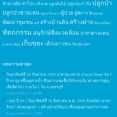
ปลูกป่า
ปลูกปะการัง
ทำยางยืด
ทำโป่ง
บริจาค
ปลูกต้นไม้
ปลูกป่าชายเลน
ผู้ป่วย
ผู้พิการ
ฝึกอบรม
ปลูกป่าโกงกาง
สร้างฝาย
พัฒนาชุมชน
สร้างบ้านดิน
สิ่งแวดล้อม
สตรี
หัตถกรรม
อนุรักษ์สิ่งแวดล้อม
อาสาต่างแดน
เก็บขยะ
เด็กเยาวชน
เรียนรู้เกษตร
อาสาอาเซียน
บทความล่าสุด
วันอาทิตย์ที่ 20 กันยายน 2569 อาสาดูแลฝาย (Check Dam) รุ่น 3
ปี 69 ดูแลฟื้นฟูสายน้ำ คืนความชุมชื้นให้ระบบนิเวศ ลดการสูญ
เสียสัตว์ป่า ภายใน 1 วัน จ.เพชรบุรี
8 August 2026 at 12 : 04 PM
( รุ่น5 ปี 69 ) วันอาทิตย์ที่ 30 สิงหาคม พ.ศ. 2569 รับสมัคร อาสา
รักป่า (ช่วยปลูกป่า + สร้างบ้านให้นก) เขื่อนขุนด่านปราการชล
8 August 2026 at 12 : 24 PM