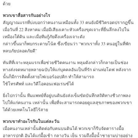
ด้วย
พวกเขาสื่อสารกันอย่างไร
สัญญาณแรกที่บ่งบอกว่าคนงานเหมือนทั้ง 33 คนยังมีชีวิตรอดปรากฎขึ้น
เมื่อวันที่ 22 สิงหาคม เมื่อมีเสียงเคาะหัวเครื่องขุดเจาะที่ยื่นลึกลงไปใน
เหมืองใต้ดิน และเมื่อทีมกู้ภัยดึงเครื่องเจาะดัง
กล่าวขึ้นมาก็พบกระดาษโน้ต ซึ่งเขียนว่า “พวกเราทั้ง 33 คนอยู่ในที่พัก
หลบภัยปลอดภัยดี”
ทันทีที่เจาะหลุมแรกเพื่อช่วยชีวิตคนงาน หลุมดังกล่าวก็กลายเป็นช่อง
ทางส่งจดหมายหลายฉบับให้แก่บุคคลอันเป็นที่รัก ผ่านท่อโดฟ หลังจาก
นั้นก็มีการติดตั้งสายไฟเบอร์ออปติก ทำให้สามารถ
ใช้โทรศัพท์ และวิดีโอคอนเฟอเรนซ์ได้
ยิ่งไปกว่านั้น ทีมแพทย์ที่อยู่บนดินยังส่งเข็มขัดบันทึกสถิติทางชีวภาพลง
ไปให้แก่คนงาน เหล่านั้น เพื่อที่จะสามารถคอยดูแลสุขภาพของพวกเขา
ได้ด้วยเทคโนโลยีไร้สาย
พวกเขาทำอะไรกันในแต่ละวัน
เมื่อคนงานเหล่านั้นติดต่อกับคนบนดินได้ พวกเขาก็รีบจัดตารางมื้อ
อาหารปกติ อันได้แก่มื้อเช้า กลางวัน เย็น รวมถึงมื้อน้ำชายามบ่ายอย่าง