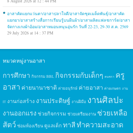
8 August 2026 at 12 : 44 PM
อาสาคัดแยกแว่นตา/อาสาปลาใจดี/อาสาจัดชุดเมล็ดพันธุ์/อาสาคัด
แยกยา/อาสาสร้างสื่อการเรียนรู้บนผืนผ้า/อาสาผลิตแฟลชการ์ด/อาสา
จัดกางเกงผ้าอ้อม/อาสาหมอนหนุนอุ่นรัก วันที่ 22-23, 29-30 ส.ค. 2569
29 July 2026 at 14 : 37 PM
หมวดหมู่งานอาสา
ครู
กิจกรรมกับเด็กๆ
การศึกษา
กิจกรรม BBL
คนชรา
อาสา
ค่ายนานาชาติ
ค่ายอาสา
ค่ายอนุรักษ์
ค่ายเกษตร
งาน
งานศิลปะ
งานประดิษฐ์
งานก่อสร้าง
งานฝีมือ
IT
ช่วยเหลือ
งานออกแรง
ช่วยกิจกรรม
ช่วยเตรียมงาน
สัตว์
ทาสี
ทำความสะอาด
ดูแลเด็ก
ซ่อมห้องเรียน