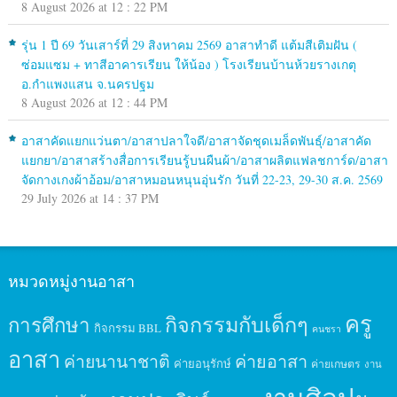
8 August 2026 at 12 : 22 PM
รุ่น 1 ปี 69 วันเสาร์ที่ 29 สิงหาคม 2569 อาสาทำดี แต้มสีเติมฝัน (
ซ่อมแซม + ทาสีอาคารเรียน ให้น้อง ) โรงเรียนบ้านห้วยรางเกตุ
อ.กำแพงแสน จ.นครปฐม
8 August 2026 at 12 : 44 PM
อาสาคัดแยกแว่นตา/อาสาปลาใจดี/อาสาจัดชุดเมล็ดพันธุ์/อาสาคัด
แยกยา/อาสาสร้างสื่อการเรียนรู้บนผืนผ้า/อาสาผลิตแฟลชการ์ด/อาสา
จัดกางเกงผ้าอ้อม/อาสาหมอนหนุนอุ่นรัก วันที่ 22-23, 29-30 ส.ค. 2569
29 July 2026 at 14 : 37 PM
หมวดหมู่งานอาสา
ครู
กิจกรรมกับเด็กๆ
การศึกษา
กิจกรรม BBL
คนชรา
อาสา
ค่ายนานาชาติ
ค่ายอาสา
ค่ายอนุรักษ์
ค่ายเกษตร
งาน