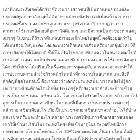
เท่าที่เห็นจะสังเกตได้อย่างชัดเจนว่า เยาวชนที่เป็นตัวแทนของแต่ละ
ประเทศพูดภาษาอังกฤษได้ดีมากๆ แม้กระทั่งประเทศเพื่อนบ้านเราบาง
ประเทศซึ่งเรามองว่าเขาดูแย่กว่าเรา (หรือเปล่า?) ปรากฏว่า เขา
สามารถใช้ภาษาอังกฤษสื่อสารได้ดีมากๆ และมีความเป็นตัวของตัวเองสู
งมากๆ ในขณะที่ถ้าเราหันกลับมามองเด็กไทยในยุคนี้ คงต้องบอกว่าไม่
ได้เป็นส่วนใหญ่นะคะ โดยจะพบว่าเด็กแค่บางส่วนหรือบางกลุ่มยังคงใช้
ภาษาอังกฤษได้ไม่ค่อยดี ซึ่งก็ไม่เป็นไรหรอก เพียงแต่ว่าในอนาคตต่อไปที่
เราต้องก้าวสู่ความเป็นประชาคมอาเซียน เรามองว่าการใช้ภาษาอังกฤษ
ได้จะทำให้เราได้เปรียบในเรื่องของการพูดคุยสื่อ สารและอาจจะทำให้
เราประสบความสำเร็จก้าวหน้าในหน้าที่การงานในอนาคต และสิ่งที่
สำคัญที่สุดในตอนนี้ คือเรามองว่าเด็กทั้งประเทศนั้น บางคนยังไม่รู้จัก
เลยว่าอาเซียนคืออะไร เด็กทั้งประเทศรู้หรือยังว่าเรากำลังจะก้าวเข้าสู่
การเป็นประชาคมอาเซียน แล้ว โดยเราจะได้รับอะไรจากการก้าวเข้าไป
สู่การเป็นประชาคมอาเซียน ในขณะที่เพื่อนๆ เราหลายประเทศเขารู้
แล้วว่าอาเซียนคืออะไร เมื่อเป็นประชาคมอาเซียนเขาจะทำอะไรได้บ้าง
และเขาเตรียมจะทำอะไร หลายๆ ประเทศให้ทุนการศึกษาเยาวชนของ
เขาให้เข้ามาเรียนในประเทศไทย เพื่อเข้ามาดูในประเทศไทยมีการ
ปกครองอย่างไร คนไทยกินอะไร วิถีชีวิตของคนไทยเป็นแบบไหน คือมี
การศึกษาเราอย่างชัดเจน ในขณะที่ตอนนี้ไม่รู้ว่าเรากำลังทำอะไรอยู่