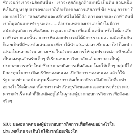
ชัดเจนว่าเราจะผลิตอันนี้นะ เราจะคุยกับลูกค้าแบบนี้ เป็นต้น ส่วนหนึ่ง
ที่เป็นปัญหาอุปสรรคของเราก็คือเรื่องของการเสียภาษี ซึ่ง ชมพู่ อารยา ก็
เคยบอกไว้ว่า “สองสิ่งที่คนจะหลีกหนีไม่ได้ก็คือ ความตายและภาษี” อันนี้
เราก็พูดกันแบบขำๆ นะคะ…..คือประเทศของเราเองก็ยังไม่มีการ
สนับสนุนกิจการเพื่อสังคมว่าคุณจะ เสียภาษีแค่นี้ แค่นั้น หรือไม่ต้องเสีย
ภาษี เพราะฉะนั้นจากการที่แต่ละประเทศได้มีการระดมความคิดเห็นกัน
ก็เลยเป็นที่มีของข้อเสนอแนะที่เราได้นำเสนอต่ออาเซียนออกไป ก็จะนำ
เสนอในหลายส่วน อย่างเช่น ในส่วนของการให้กลุ่มประเทศอาเซียนตั้ง
เป็นกองทุนสำหรับเด็กๆ ที่เรียนจบมหาวิทยาลัยแล้วอยากจะเป็นผู้
ประกอบการหน้าใหม่ ซึ่งประกอบกิจการเพื่อสังคม โดยให้เด็กๆ กลุ่มนี้ได้
มีกองทุนในการเปิดบริษัทของตนเอง เปิดกิจการของตนเอง แล้วก็ให้
รัฐบาลเข้ามาสนับสนุนเรื่องของการจัดเก็บภาษีรวมถึงมีกลไกที่จะทำ
อย่างไรให้เด็กเหล่านี้สามารถดำเนินธุรกิจของตนเองจนกระทั่งประสบ
ความสำเร็จ แล้วก็ยืนหยัดอยู่ได้ในฐานะผู้ประกอบการกิจการเพื่อสังคม
จริงๆ
SIU: มองอนาคตของผู้ประกอบการกิจการเพื่อสังคมอย่างไรใน
ประเทศไทย จะเติบโตได้มากน้อยเพียงใด