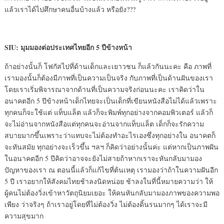
แล้วเราได้ไปศึกษาคนอื่นบ้างแล้ว หรือยัง???
SIU: มุมมองต่อประเทศไทยอีก 5 ปีข้างหน้า
ถ้าอย่างนั้นก็ โฟกัสไปที่ด้านเด็กและเยาวชน ก็แล้วกันนะคะ คือ ภาพที่
เรามองนั้นก็ต้องมีภาพที่เป็นความเป็นจริง กับภาพที่เป็นด้านฝันของเรา
โดยเราเริ่มพิจารณาจากด้านที่เป็นความจริงก่อนนะคะ เราคิดว่าใน
อนาคตอีก 5 ปีข้างหน้าเด็กไทยจะเป็นเด็กที่เขียนหนังสือไม่ได้แล้วเพราะ
ทุกคนก็จะใช้แต่ แท็บแล็ต แล้วก็จะพิมพ์ทุกอย่างจากคอมพิวเตอร์ แล้วก็
จะไม่อ่านจากหนังสือแต่ทุกคนจะอ่านจากแท็บแล็ต เด็กก็จะรักความ
สบายมากขึ้นเพราะว่าแทบจะไม่ต้องทำอะไรเองซึ่งทุกอย่างใน อนาคตก็
จะทันสมัย ทุกอย่างจะเร็วขึ้น ฯลฯ ก็คิดว่าอย่างนั้นค่ะ แต่หากเป็นภาพฝัน
ในอนาคตอีก 5 ปีคิดว่าอาจจะยังไม่สายถ้าหากเราจะหันกลับมามอง
ปัญหาของเรา ณ ตอนนี้แล้วก็แก้ไขที่ต้นเหตุ เรามองว่าถ้าในความฝันอีก
5 ปี เราอยากให้สังคมไทยช้าลงนิดหน่อย ช้าลงในที่นี้หมายความว่า ให้
ผู้คนไม่ต้องวิ่งเข้าหาวัตถุนิยมเยอะ ให้คนหันกลับมามองภาพของความพอ
เพียง ว่าจริงๆ ถ้าเราอยู่โดยที่ไม่ต้องวิ่ง ไม่ต้องดิ้นรนมากๆ ได้เราจะมี
ความสุขมาก