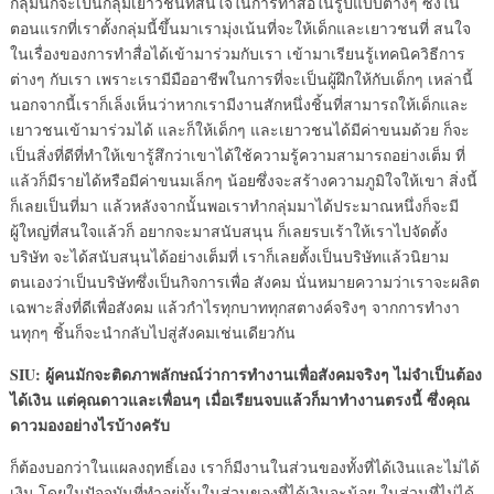
กลุ่มนี้ก็จะเป็นกลุ่มเยาวชนที่สนใจในการทำสื่อในรูปแบบต่างๆ ซึ่งใน
ตอนแรกที่เราตั้งกลุ่มนี้ขึ้นมาเรามุ่งเน้นที่จะให้เด็กและเยาวชนที่ สนใจ
ในเรื่องของการทำสื่อได้เข้ามาร่วมกับเรา เข้ามาเรียนรู้เทคนิควิธีการ
ต่างๆ กับเรา เพราะเรามีมืออาชีพในการที่จะเป็นผู้ฝึกให้กับเด็กๆ เหล่านี้
นอกจากนี้เราก็เล็งเห็นว่าหากเรามีงานสักหนึ่งชิ้นที่สามารถให้เด็กและ
เยาวชนเข้ามาร่วมได้ และก็ให้เด็กๆ และเยาวชนได้มีค่าขนมด้วย ก็จะ
เป็นสิ่งที่ดีที่ทำให้เขารู้สึกว่าเขาได้ใช้ความรู้ความสามารถอย่างเต็ม ที่
แล้วก็มีรายได้หรือมีค่าขนมเล็กๆ น้อยซึ่งจะสร้างความภูมิใจให้เขา สิ่งนี้
ก็เลยเป็นที่มา แล้วหลังจากนั้นพอเราทำกลุ่มมาได้ประมาณหนึ่งก็จะมี
ผู้ใหญ่ที่สนใจแล้วก็ อยากจะมาสนับสนุน ก็เลยรบเร้าให้เราไปจัดตั้ง
บริษัท จะได้สนับสนุนได้อย่างเต็มที่ เราก็เลยตั้งเป็นบริษัทแล้วนิยาม
ตนเองว่าเป็นบริษัทซึ่งเป็นกิจการเพื่อ สังคม นั่นหมายความว่าเราจะผลิต
เฉพาะสิ่งที่ดีเพื่อสังคม แล้วกำไรทุกบาททุกสตางค์จริงๆ จากการทำงา
นทุกๆ ชิ้นก็จะนำกลับไปสู่สังคมเช่นเดียวกัน
SIU: ผู้คนมักจะติดภาพลักษณ์ว่าการทำงานเพื่อสังคมจริงๆ ไม่จำเป็นต้อง
ได้เงิน แต่คุณดาวและเพื่อนๆ เมื่อเรียนจบแล้วก็มาทำงานตรงนี้ ซึ่งคุณ
ดาวมองอย่างไรบ้างครับ
ก็ต้องบอกว่าในแผลงฤทธิ์เอง เราก็มีงานในส่วนของทั้งที่ได้เงินและไม่ได้
เงิน โดยในปัจจุบันที่ทำอยู่นั้นในส่วนของที่ได้เงินจะน้อย ในส่วนที่ไม่ได้