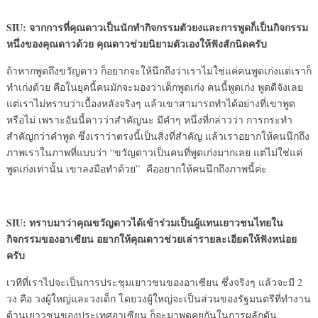
SIU: จากการที่คุณดาวเป็นนักทำกิจกรรมตัวยงและการพูดก็เป็นกิจกรรม
หนึ่งของคุณดาวด้วย คุณดาวช่วยนิยามตัวเองให้ฟังสักนิดครับ
ถ้าหากพูดถึงขวัญดาว ก็อยากจะให้นึกถึงว่าเราไม่ใช่แค่คนพูดเก่งแต่เราก็
ทำเก่งด้วย คือในยุคนี้คนมักจะมองว่าเด็กพูดเก่ง คนนี้พูดเก่ง พูดดีจังเลย
แต่เราไม่ทราบว่าเบื้องหลังจริงๆ แล้วเขาสามารถทำได้อย่างที่เขาพูด
หรือไม่ เพราะอันนี้ดาวว่าสำคัญนะ มีคำๆ หนึ่งที่กล่าวว่า การกระทำ
สำคัญกว่าคำพูด ซึ่งเราว่าตรงนี้เป็นสิ่งที่สำคัญ แล้วเราอยากให้คนนึกถึง
ภาพเราในภาพที่แบบว่า “ขวัญดาวเป็นคนที่พูดเก่งมากเลย แต่ไม่ใช่แค่
พูดเก่งเท่านั้น เขาลงมือทำด้วย” คืออยากให้คนนึกถึงภาพนี้ค่ะ
SIU: ทราบมาว่าคุณขวัญดาวได้เข้าร่วมเป็นผู้แทนเยาวชนไทยใน
กิจกรรมของอาเซียน อยากให้คุณดาวช่วยเล่ารายละเอียดให้ฟังหน่อย
ครับ
เวทีที่เราไปจะเป็นการประชุมเยาวชนของอาเซียน ซึ่งจริงๆ แล้วจะมี 2
วง คือ วงผู้ใหญ่และวงเด็ก โดยวงผู้ใหญ่จะเป็นส่วนของรัฐมนตรีที่ทำงาน
ด้านเยาวชนของประเทศอาเซียน ก็จะมาพูดคุยกันในการผลักดัน