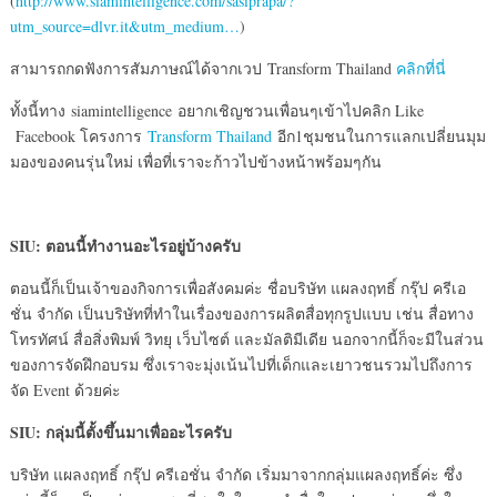
(
http://www.siamintelligence.com/sasiprapa/?
utm_source=dlvr.it&utm_medium…
)
สามารถกดฟังการสัมภาษณ์ได้จากเวป Transform Thailand
คลิกที่นี่
ทั้งนี้ทาง siamintelligence อยากเชิญชวนเพื่อนๆเข้าไปคลิก Like
Facebook โครงการ
Transform Thailand
อีก1ชุมชนในการแลกเปลี่ยนมุม
มองของคนรุ่นใหม่ เพื่อที่เราจะก้าวไปข้างหน้าพร้อมๆกัน
SIU: ตอนนี้ทำงานอะไรอยู่บ้างครับ
ตอนนี้ก็เป็นเจ้าของกิจการเพื่อสังคมค่ะ ชื่อบริษัท แผลงฤทธิ์ กรุ๊ป ครีเอ
ชั่น จำกัด เป็นบริษัทที่ทำในเรื่องของการผลิตสื่อทุกรูปแบบ เช่น สื่อทาง
โทรทัศน์ สื่อสิ่งพิมพ์ วิทยุ เว็บไซต์ และมัลติมีเดีย นอกจากนี้ก็จะมีในส่วน
ของการจัดฝึกอบรม ซึ่งเราจะมุ่งเน้นไปที่เด็กและเยาวชนรวมไปถึงการ
จัด Event ด้วยค่ะ
SIU: กลุ่มนี้ตั้งขึ้นมาเพื่ออะไรครับ
บริษัท แผลงฤทธิ์ กรุ๊ป ครีเอชั่น จำกัด เริ่มมาจากกลุ่มแผลงฤทธิ์ค่ะ ซึ่ง