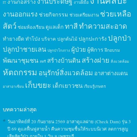
งานศิลปะ
งานประดิษฐ์
งานก่อสร้าง
งานฝีมือ
IT
ช่วยเหลือ
งานออกแรง
ช่วยกิจกรรม
ช่วยเตรียมงาน
สัตว์
ทาสี
ทำความสะอาด
ดูแลเด็ก
ซ่อมห้องเรียน
ปลูกป่า
ปลูกปะการัง
ทำยางยืด
ทำโป่ง
บริจาค
ปลูกต้นไม้
ปลูกป่าชายเลน
ผู้ป่วย
ผู้พิการ
ฝึกอบรม
ปลูกป่าโกงกาง
สร้างฝาย
พัฒนาชุมชน
สร้างบ้านดิน
สิ่งแวดล้อม
สตรี
หัตถกรรม
อนุรักษ์สิ่งแวดล้อม
อาสาต่างแดน
เก็บขยะ
เด็กเยาวชน
เรียนรู้เกษตร
อาสาอาเซียน
บทความล่าสุด
วันอาทิตย์ที่ 20 กันยายน 2569 อาสาดูแลฝาย (Check Dam) รุ่น 3
ปี 69 ดูแลฟื้นฟูสายน้ำ คืนความชุมชื้นให้ระบบนิเวศ ลดการสูญ
เสียสัตว์ป่า ภายใน 1 วัน จ.เพชรบุรี